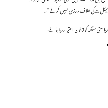
کرتے“۔
استی مقننہ کو قانون اختیا ر دیاجائے۔