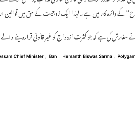
‘ کے دائرہ کار میں ہے۔لہذا ایک زوجیت کے حق میں قوانین ارٹیکل 25کی خلاف ورزی نہیں 
نے سفارش کی ہے کہ جو کثرت ازدواج کو غیر قانونی قراردینے والے ری
T
Assam Chief Minister
,
Ban
,
Hemanth Biswas Sarma
,
Polyga