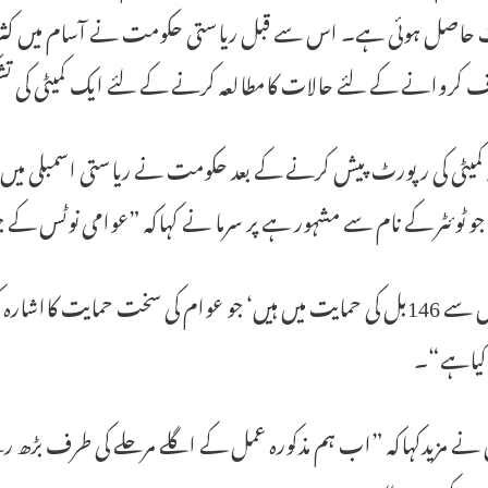
 حاصل ہوئی ہے۔ اس سے قبل ریاستی حکومت نے آسام میں کثر ت 
ف کروانے کے لئے حالات کامطالعہ کرنے کے لئے ایک کمیٹی کی تش
ہ کمیٹی کی رپورٹ پیش کرنے کے بعد حکومت نے ریاستی اسمبلی می
 ٹوئٹر کے نام سے مشہور ہے پر سرما نے کہاکہ ”عوامی نوٹس کے جواب میں ہمیں 149جملہ م
ان میں سے 146بل کی حمایت میں ہیں‘ جو عوام کی سخت حمایت کا
 کیاہے“۔