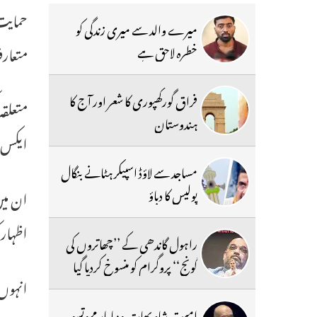
حمایت
میرے والد سے میری زندگی کو
متعار
خطرہ لاحق ہے
فراق گورکھپوری کا شعر اور آج کا
متعلق
ہندوستان
ایکس جو
مساجد سے لاؤڈ اسپیکر ہٹانے بنگال
پولیس کا دباؤ
اظہار
راہول گاندھی کے ’’چھاتروں کی
گونج‘‘ پروگرام کو منسوخ کردیا گیا
امیت شاہ بھارتیہ ودیا پار مہوتسو