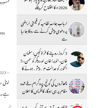
مسودہ 
2026ء کا افتتاح کرینگے
ارباب جامعہ نظامیہ کو قیمتی اراضی
پر دعوی پیش کرنے سے روکا جا رہا
ons
ہے
3 کروڑ روپئے کا فراڈ کیس: سلمان
خان، الویرا خان اوردیگر کو سمن، 5
اکتوبر کو عدالت میں پیش ہونے کا
2023
— Himanta Biswa Sarma (@himantabiswa)
حکم
اپنی ر
چھاتروں کی گونج،پروگرام طے شدہ
مقام پر ہی ہوگا، کانگریس کا اعلان
ہے۔ ش
تلنگانہ میں آج سے آٹو، کیب ، لاری