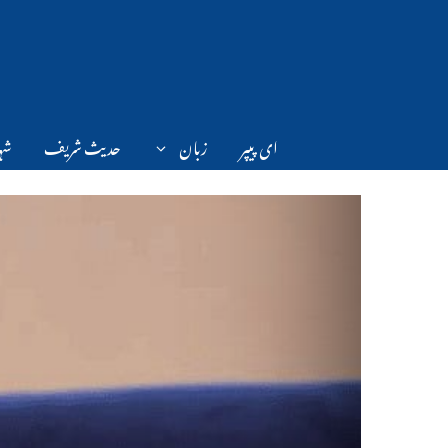
Ski
t
conten
ای پیپر
زبان
حدیث شریف
شہر