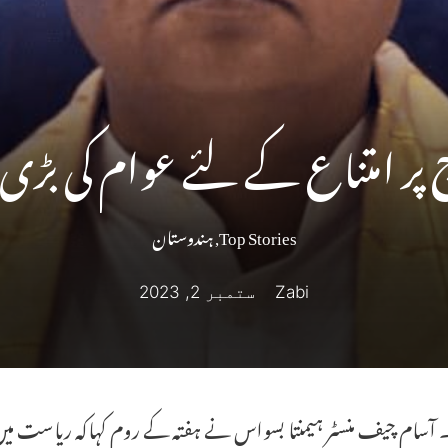
پر امتناع کے لئے عوام کی بڑی 
Top Stories
,
ہندوستان
Zabi
ستمبر 2, 2023
۔ آسام چیف منسٹر ہیمنتا بسواس نے ہفتہ کے روم کہاکہ ریاست میں