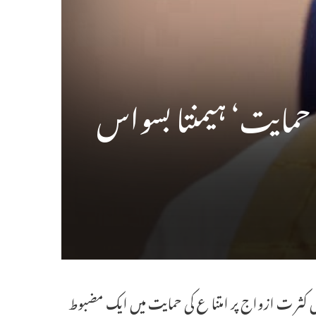
حمایت‘ ہیمنتا بسواس
 کثر ت ازواج پر امتنا ع کی حمایت میں ایک مضبوط