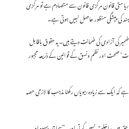
بدعت(ارٹیکل 254)کہتا ہے کہ اگر کوئی ریاستی قانون مرکزی قانون سے متصادم ہے تو مرکزی
ند کی پیشگی منظور حاصل نہیں ہوتی ہے۔
ئین کے ارٹیکل 25اور 26مذہبی آزادی اور ضمیر کی آزادی کی ضمانت دیتے ہیں۔یہ حقوق باقابل
قیات‘ صحت اور نظم ونسق کے قوانین کے ذریعہ مجبور
 کہ ایک سے زیادہ بیویاں رکھنا مذہب کا لازمی حصہ
حق میں مداخلت نہیں کرتی اوریہ”سماجی بہبود او