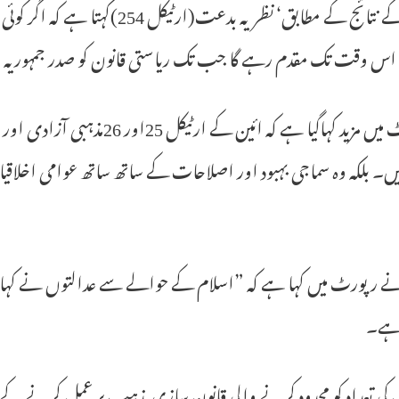
کمیٹی کے نتائج کے مطابق‘ نظریہ 
 اس وقت تک مقدم رہے گا جب تک ریاستی قانون کو صدر جمہوریہ ہ
رپورٹ میں مزید کہاگیا ہے کہ ا
ہیں۔ بلکہ وہ سماجی بہبود اور اصلاحات کے ساتھ ساتھ عوامی اخلا
نے رپورٹ میں کہا ہے کہ ”اسلام کے حوالے سے عدالتوں نے کہاہے
ہے۔
 کی تعداد کو محدود کرنے والی قانون سازی مذہب پر عمل کرنے کے 