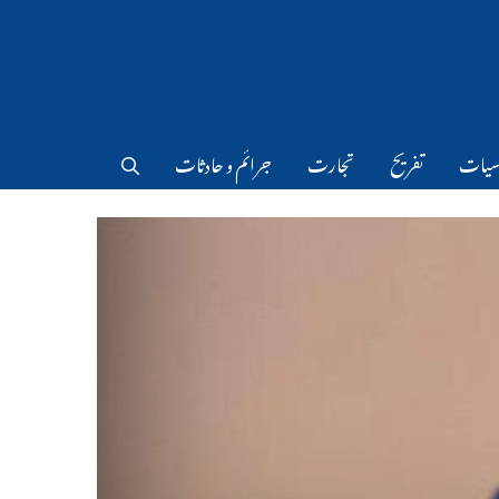
سیات
تفریح
تجارت
جرائم و حادثات