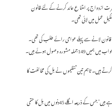
ازدواج پر امتنا ع عائد کرنے کے لئے قانون
کیل عمل میں لائی تھی۔
ں قانون لانے سے پہلے عوامی رائے طلب کی تھی۔
شورہ وصول ہوئے ہیں۔
اشارہ کرتے ہیں۔ تاہم تین تنظیموں نے بل کی مخالفت کا
انہوں نے مزیدکہاکہ ”اب ہم مذکورہ عمل کے اگلے مرحلے کی طرف بڑھ رہے ہیں‘ جس کے ذریعہ اگلے 45دنوں میں بل کا حتمی