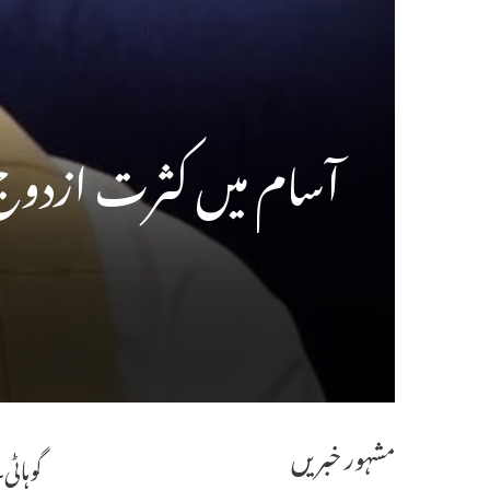
آسام میں کثرت ازدوج 
مشہور خبریں
گوہاٹی