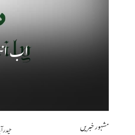
اب انن
مشہور خبریں
حیدرآب