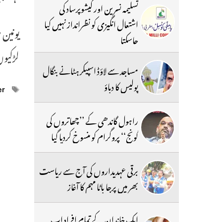
تسلیمہ نسرین اور کیشوپرساد کی
اشتعال انگیزی کو نظرانداز نہیں کیا
یونین 
جاسکتا
لڑکیوں
مساجد سے لاؤڈ اسپیکر ہٹانے بنگال
پولیس کا دباؤ
ags
er
راہول گاندھی کے ’’چھاتروں کی
گونج‘‘ پروگرام کو منسوخ کردیا گیا
برقی عہدیداروں کی آج سے ریاست
بھر میں پرجا باٹا مہم کا آغاز
ایک خاندان کے تمام افراد اب