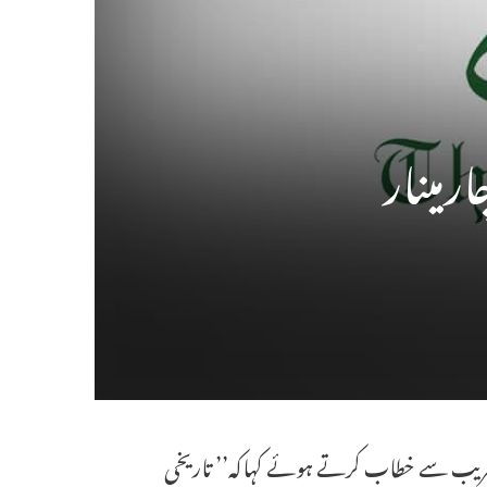
مینار
تقریب سے خطاب کرتے ہوئے کہاکہ’’ تاریخی