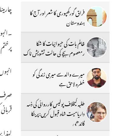
چارمین
فراق گورکھپوری کا شعر اور آج کا
ہندوستان
۔انہوں
ظالم بات کی حیوانیات کا شکا
پرختم 
رمعصوم بچے کی حالت تشویش ناک
انہوں 
میرے والد سے میری زندگی کو
خطرہ لاحق ہے
صرف کم
طلبہ کیخلاف پولیس کارروائی کی ذمہ
قربانی
داریامیت شاہ قبول کریں:پرینکا
گاندھی
لہذا ب