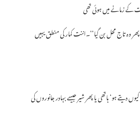
مت کے زمانے میں ہوئی تھی
ھر وہ تاج محل بن گیا‘‘۔اننت کمار کی منطق یہیں
 کیوں دیتے ہو‘ ہاتھی یا پھر شیر جیسے بہادر جانوروں کی