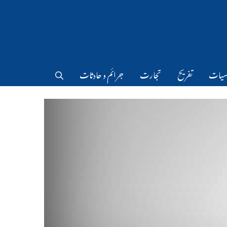
سیات
تفریح
تجارت
جرائم و حادثات