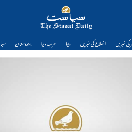
 کی خبریں
اضلاع کی خبریں
دنیا
عرب دنیا
ہندوستان
سیا