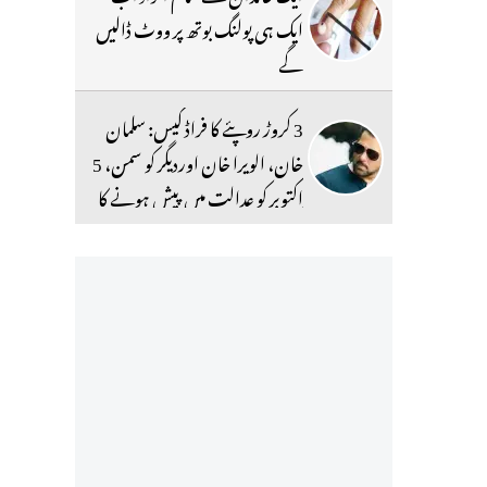
ایک ہی پولنگ بوتھ پر ووٹ ڈالیں
گے
3 کروڑ روپئے کا فراڈ کیس: سلمان
خان، الویرا خان اوردیگر کو سمن، 5
اکتوبر کو عدالت میں پیش ہونے کا
حکم