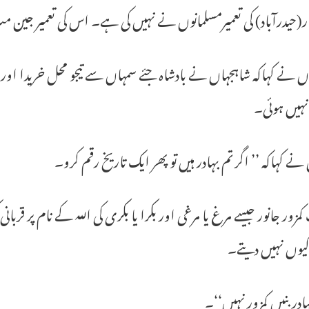
ار(حیدرآباد) کی تعمیرمسلمانوں نے نہیں کی ہے۔ اس کی تعمیر جین 
 نے کہاکہ شاہجہاں نے بادشاہ جئے سمہاں سے تیجو محل خریدا اور پ
نہیں ہوئی۔
نے کہاکہ ’’ اگر تم بہادر ہیں تو پھر ایک تاریخ رقم کرو۔
زور جانور جیسے مرغ یا مرغی اور بکرا یا بکری کی اللہ کے نام پر قربانی
 کیوں نہیں دیتے۔
ہادر بنیں کمزور نہیں‘‘۔