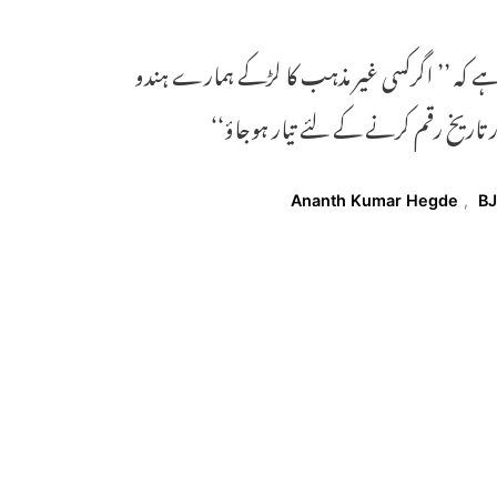
ا ہے کہ ’’ اگرکسی غیر مذہب کا لڑکے ہمارے ہندو
 تاریخ رقم کرنے کے لئے تیار ہوجاؤ‘‘
Ananth Kumar Hegde
,
B