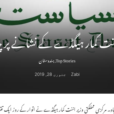
ت کمار ہیگڈے کے نشانے پر چار
Top Stories
,
ہندوستان
Zabi
جنوری 28, 2019
اد۔ مرکزی مملکتی وزیر اننت کمار ہیگڈے نے اتوار کے روز ایک 