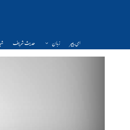
Ski
t
conten
ای پیپر
زبان
حدیث شریف
شہر