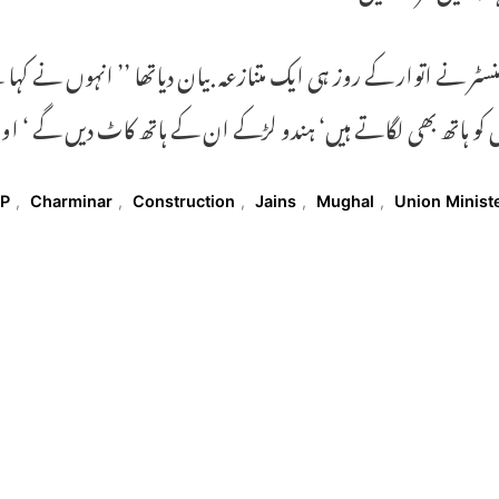
منسٹر نے اتوار کے روز ہی ایک متنازعہ بیان دیاتھا ’’ انہوں نے کہ
 کو ہاتھ بھی لگاتے ہیں‘ ہندو لڑکے ان کے ہاتھ کاٹ دیں گے ‘ اور
T
JP
,
Charminar
,
Construction
,
Jains
,
Mughal
,
Union Minist