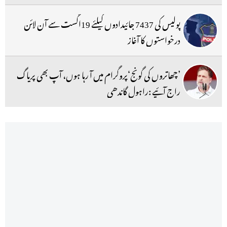
پولیس کی 7437 جائیدادوں کیلئے 19اگست سے آن لائن
درخواستوں کا آغاز
’چھاتروں کی گونج‘پروگرام میں آ رہا ہوں، آپ بھی پریاگ
راج آئیے :راہول گاندھی