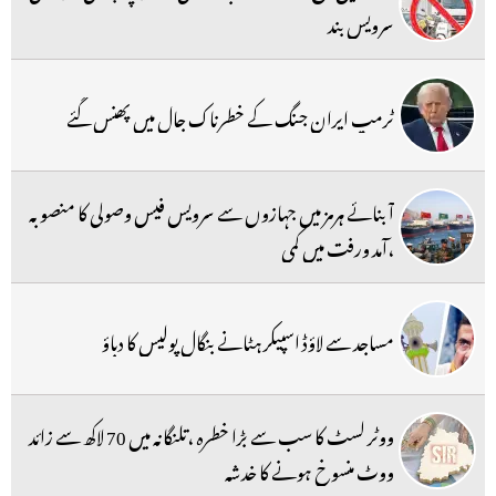
سرویس بند
ٹرمپ ایران جنگ کے خطرناک جال میں پھنس گئے
آبنائے ہرمز میں جہازوں سے سرویس فیس وصولی کا منصوبہ
،آمد ورفت میں کمی
مساجد سے لاؤڈ اسپیکر ہٹانے بنگال پولیس کا دباؤ
ووٹر لسٹ کا سب سے بڑا خطرہ ،تلنگانہ میں 70 لاکھ سے زائد
ووٹ منسوخ ہونے کا خدشہ