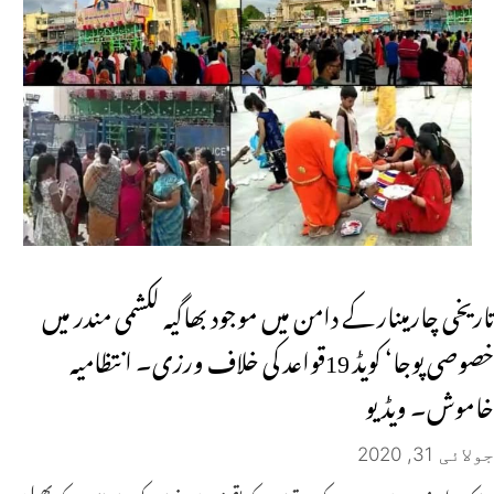
تاریخی چارمینار کے دامن میں موجود بھاگیہ لکشمی مندر میں
خصوصی پوجا‘ کویڈ 19قواعد کی خلاف ورزی۔ انتظامیہ
خاموش۔ ویڈیو
جولائی 31, 2020