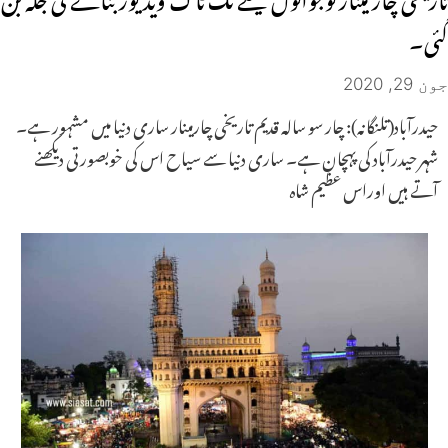
گئی۔
جون 29, 2020
حیدرآباد(تلنگانہ): چار سو سالہ قدیم تاریخی چارمینار ساری دنیا میں مشہور ہے۔
شہر حیدرآباد کی پہچان ہے۔ ساری دنیا سے سیاح اس کی خوبصورتی دیکھنے
آتے ہیں اوراس عظیم شاہ