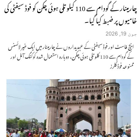
چارمینار کے گودام سے 110 کیلو تلی ہوئی چکن کو فوڈ سیفٹی کی
خامیوں پر ضبط کیا گیا۔
جون 19, 2026
ایچ فاسٹ اور فوڈ سیفٹی کے عہدیداروں نے چارمینار میں ایک غیر لائسنس
کے گودام سے 110 کلو تلی ہوئی چکن، دوبارہ استعمال شدہ کوکنگ آئل اور
ممنوعہ فوڈ کلرز