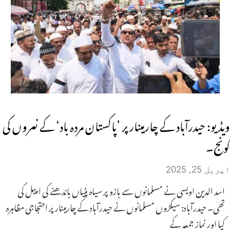
ویڈیو: حیدرآباد کے چارمینار پر ’پاکستان مردہ باد‘ کے نعروں کی
گونج۔
اپریل 25, 2025
اسد الدین اویسی نے مسلمانوں سے بازو پر سیاہ پٹیاں باندھنے کی اپیل کی
تھی۔ حیدرآباد: سیکڑوں مسلمانوں نے حیدرآباد کے چارمینار پر احتجاجی مظاہرہ
کیا اور نماز جمعہ کے