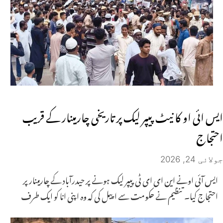
ایس ائی او کا نیٹ پیپر لیک پر تاریخی چارمینار کے قریب
احتجاج
جولائی 24, 2026
ایس آئی اونے این ای ای ٹی پیپر لیک ہونے پر حیدرآباد کے چارمینار پر
احتجاج کیا۔ تنظیم نے حکومت سے اپیل کی کہ وہ اپنی انا کو ایک طرف