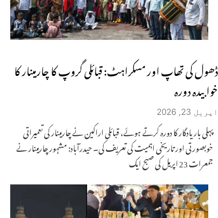
ڈھول کی تھاپ اور مسکراہٹ: قبائلی گروپ کا چارمینار کا
خوابیدہ دورہ
اپریل 23, 2026
پہلی بار یادگار کا دورہ کرتے ہوئے، قبائلی اراکین نے چارمینار کی تعمیراتی
خوبصورتی اور تاریخی اہمیت کی تعریف کی۔ حیدرآباد: مشہور چارمینار نے
جمعرات 23 اپریل کی صبح ایک