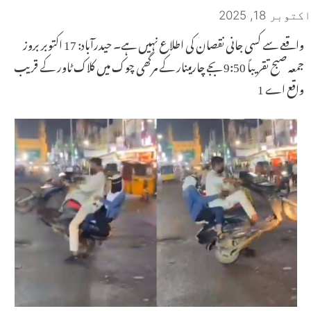
اکتوبر 18, 2025
واقعے سے کسی جانی نقصان کی اطلاع نہیں ہے۔ حیدرآباد: 17 اکتوبر بروز
جمعہ صبح تقریباً 9:50 بجے چارمینار کے مرگھی چوک میں کلاک ٹاور کے قریب
واقع اے 1