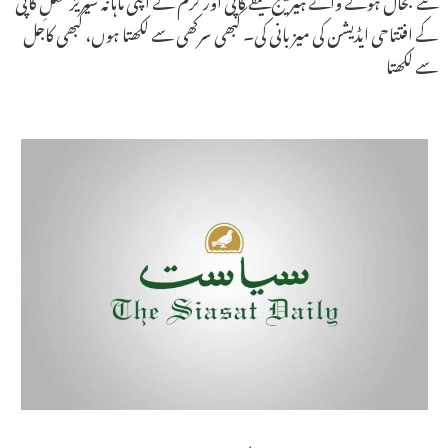
کے افتتاحی ایڈیشن کی میزبانی کی۔ کبھی سرکھی سے لکھتا ہوں، کبھی کاجل
سے لکھتا