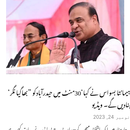
ہیمانتا بسواس نے کہا‘30منٹ میں حیدرآبادکو ”بھاگیا نگر‘
بنادیں گے۔ ویڈیو
نومبر 24, 2023
چارمینار میں ایک انتخابی مہم کے دوران بی جے پی لیڈر نے یہ بات کہی ہے