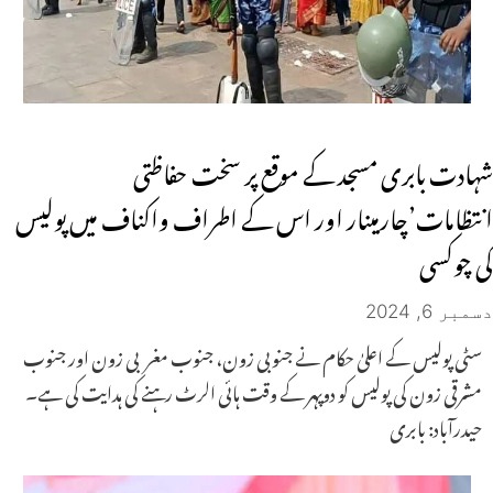
شہادت بابری مسجد کے موقع پر سخت حفاظتی
انتظامات’چارمینار اور اس کے اطراف واکناف میں پولیس
کی چوکسی
دسمبر 6, 2024
سٹی پولیس کے اعلیٰ حکام نے جنوبی زون، جنوب مغربی زون اور جنوب
مشرقی زون کی پولیس کو دوپہر کے وقت ہائی الرٹ رہنے کی ہدایت کی ہے۔
حیدرآباد: بابری