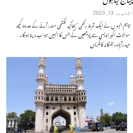
اکتوبر 13, 2023
تاہم انہو ں نے ایک شرط رکھی‘ بھاگیہ لکشمی مندر آنے کے بعد وہ کچھ
سوالات اکبر اویسی سے پوچھیں گے جس کا انہیں جواب دینا ہوگا۔
حیدرآباد۔ تلنگانہ کانگریس