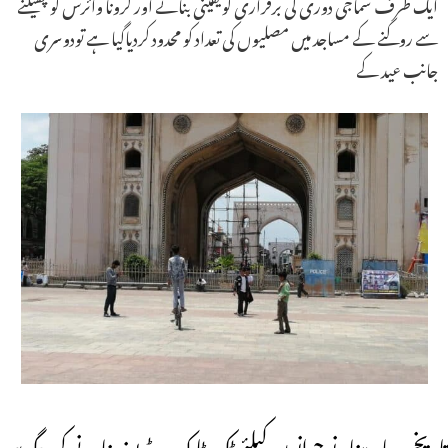
ایک طرف سماجی دوری کی برقراری کو یقینی بنانے اور کرونا وائرس کو پھیلنے
سے روکنے کے مساجد میں مصلیوں کی تعداد کو محدود کردیاگیا ہے تودوسری
جانب عید کے
تاریخی چار مینار نوجوانوں کیلئے ٹک ٹاک ویڈیوز بنانے کی جگہ بن