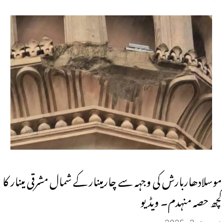
موسلادھاربارش کی وجہہ سے چارمینار کے شمال مشرقی مینار کا
کچھ حصہ منہدم۔ ویڈیو