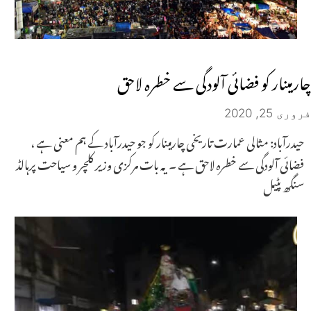
چارمینار کو فضائی آلودگی سے خطرہ لاحق
فروری 25, 2020
حیدرآباد: مثالی عمارت تاریخی چارمینار کو جو حیدرآباد کے ہم معنی ہے ،
فضائی آلودگی سے خطرہ لاحق ہے ۔ یہ بات مرکزی وزیر کلچر و سیاحت پرہالڈ
سنگھ پٹیل