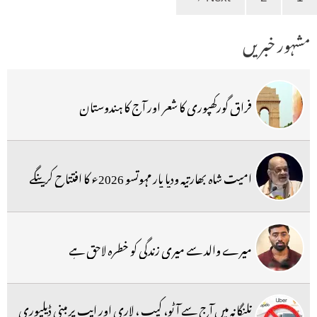
مشہور خبریں
فراق گورکھپوری کا شعر اور آج کا ہندوستان
امیت شاہ بھارتیہ ودیا پار مہوتسو 2026ء کا افتتاح کرینگے
میرے والد سے میری زندگی کو خطرہ لاحق ہے
تلنگانہ میں آج سے آٹو، کیب ، لاری اور ایپ پر مبنی ڈیلیوری