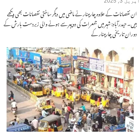
اپریل 3, 2025
ان نقصانات کے علاوہ چارمینار نے ماضی میں دیگر ساختی نقصانات بھی دیکھے
ہیں۔ حیدرآباد: شہر میں جمعرات کی دوپہر سے ہونے والی زبردست بارش کے
دوران تاریخی چارمینار کے