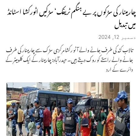
چارمینار کی سڑکوں پر بے ہنگم ٹریفک‘ سڑکیں اٹورکشا اسٹانڈ
میں تبدیل
دسمبر 12, 2024
تالاب کٹہ کی طرف جانے والے آٹو رکشا مرکزی سڑک سے چارمینار کی طرف
جانے والے راستے کو روک دیتے ہیں۔ حیدرآباد: چارمینار کے ایک کلومیٹر کے
دائرے کے ارد