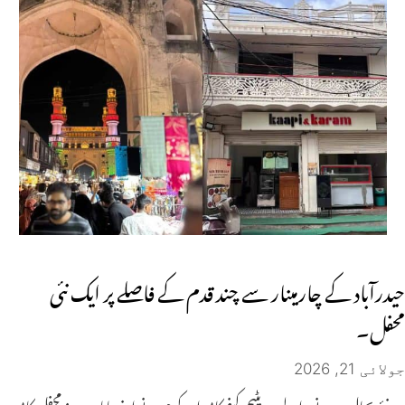
حیدرآباد کے چارمینار سے چند قدم کے فاصلے پر ایک نئی
محفل۔
جولائی 21, 2026
نئے بحال ہونے والے ہیریٹیج کیفے کاپی اور کرم نے اپنی ماہانہ سیریز محفلِ کاپی