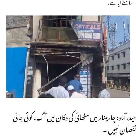
سامنے آیا ہے،
حیدرآباد: چارمینار میں مٹھائی کی دکان میں آگ، کوئی جانی
نقصان نہیں ۔