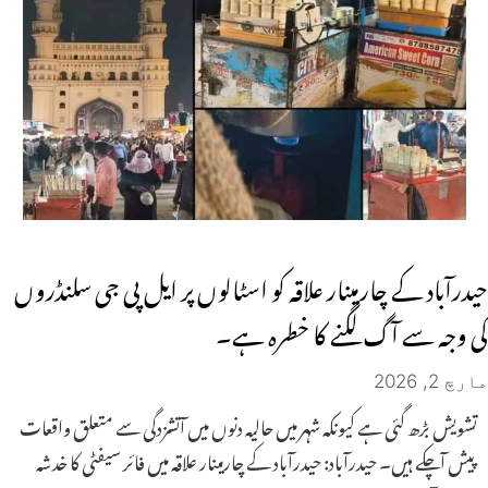
حیدرآباد کے چارمینار علاقہ کو اسٹالوں پر ایل پی جی سلنڈروں
کی وجہ سے آگ لگنے کا خطرہ ہے۔
مارچ 2, 2026
تشویش بڑھ گئی ہے کیونکہ شہر میں حالیہ دنوں میں آتشزدگی سے متعلق واقعات
پیش آچکے ہیں۔ حیدرآباد: حیدرآباد کے چارمینار علاقہ میں فائر سیفٹی کا خدشہ