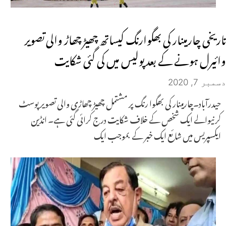
تاریخی چارمینار کی بھگوارنگ کیساتھ چھیڑ چھاڑ والی تصویر
وائیرل ہونے کے بعد پولیس میں کی گئی شکایت
دسمبر 7, 2020
حیدرآباد۔چارمینار کی بھگوا رنگ پر مشتمل چھیڑ چھاڑی والی تصویر پوسٹ
کرنیوالے ایک شخص کے خلاف شکایت درج کرائی گئی ہے۔ انڈین
ایکسپریس میں شائع ایک خبر کے بموجب ایک