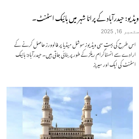
ویڈیو: حیدرآباد کے پرانا شہر میں بائیک اسٹنٹ۔
ستمبر 16, 2025
اس طرح کی بہت سی ویڈیوز سوشل میڈیا پر فالوورز حاصل کرنے کے
ارادے سے انسٹاگرام ریلز کے طور پر بنائی جاتی ہیں۔ حیدرآباد: بائیک
اسٹنٹ کی ایک اور سیریز