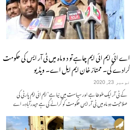
اے ائی ایم ائی ایم چاہے تو د وماہ میں ٹی آر ایس کی حکومت
گرادے گی۔ ممتاز خان ایم ایل اے۔ ویڈیو
نومبر 23, 2020
کے ٹی آر ایک طوطا ہے اور سیاست میں نیا ہے‘ ایم ائی ایم پارٹی کی
صلاحیت دو ماہ میں ٹی آر ایس حکومت کو گرانے کی ہے حیدرآباد۔ اے