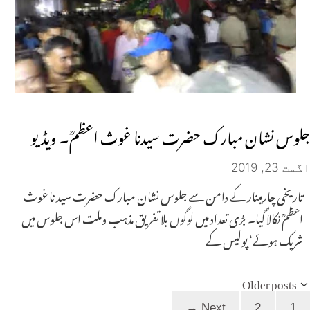
جلوس نشان مبارک حضرت سیدنا غوث اعظمؒ۔ ویڈیو
اگست 23, 2019
تاریخی چارمینار کے دامن سے جلوس نشان مبارک حضرت سید نا غوث
اعظمؒ نکالا گیا۔ بڑی تعداد میں لوگوں بلا تفریق مذہب وملت اس جلوس میں
شریک ہوئے‘ پولیس کے
Older posts
Page
Page
→
Next
2
1