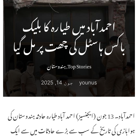
احمدآباد میں طیارہ کا بلیک
باکس ہاسٹل کی چھت پر مل گیا
Top Stories
,
ہندوستان
younus
جون 14, 2025
احمدآباد۔ 13 جون (ایجنسیز) احمد آباد طیارہ حادثہ ہندوستان کی
ہوابازی کی تاریخ کے سب سے بڑے حادثات میں سے ایک