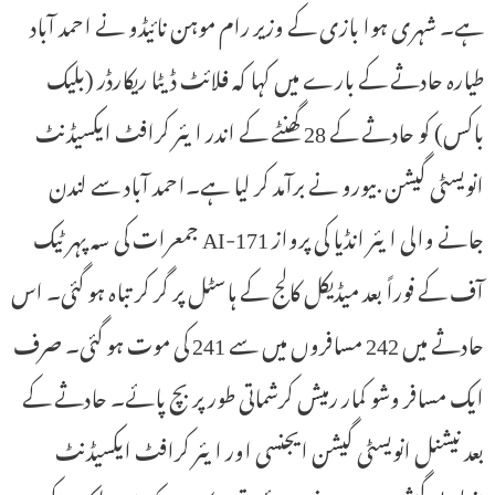
ہے۔ شہری ہوا بازی کے وزیر رام موہن نائیڈو نے احمد آباد
طیارہ حادثے کے بارے میں کہا کہ فلائٹ ڈیٹا ریکارڈر (بلیک
باکس) کو حادثے کے 28 گھنٹے کے اندر ایئر کرافٹ ایکسیڈنٹ
انویسٹی گیشن بیورو نے برآمد کر لیا ہے۔احمد آباد سے لندن
جانے والی ایئر انڈیا کی پرواز AI-171 جمعرات کی سہ پہر ٹیک
آف کے فوراً بعد میڈیکل کالج کے ہاسٹل پر گر کر تباہ ہو گئی۔ اس
حادثے میں 242 مسافروں میں سے 241 کی موت ہو گئی۔ صرف
ایک مسافر وشو کمار رمیش کرشماتی طور پر بچ پائے۔ حادثے کے
بعد نیشنل انویسٹی گیشن ایجنسی اور ایئر کرافٹ ایکسیڈنٹ