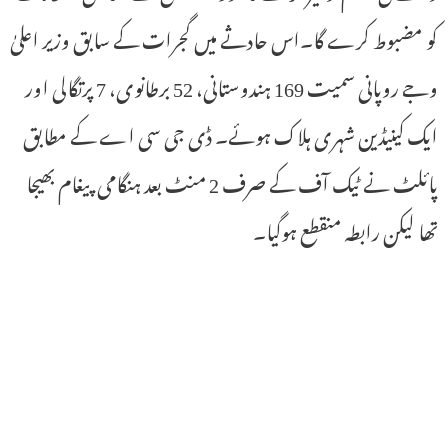
کو مضبوط کرے گا۔اس حادثے میں گجرات کے سابق وزیر اعلیٰ
وجے روپانی سمیت 169 ہندوستانی، 52 برطانوی، 7 پرتگالی اور
ایک کینیڈین شہری ہلاک ہوئے۔ ڈی جی سی اے کے مطابق
پائلٹ نے ٹیک آف کے صرف 2 منٹ بعد ہنگامی پیغام بھیجا
تھا لیکن رابطہ منقطع ہوگیا۔