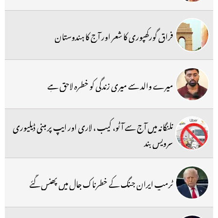
فراق گورکھپوری کا شعر اور آج کا ہندوستان
میرے والد سے میری زندگی کو خطرہ لاحق ہے
تلنگانہ میں آج سے آٹو، کیب ، لاری اور ایپ پر مبنی ڈیلیوری
سرویس بند
ٹرمپ ایران جنگ کے خطرناک جال میں پھنس گئے