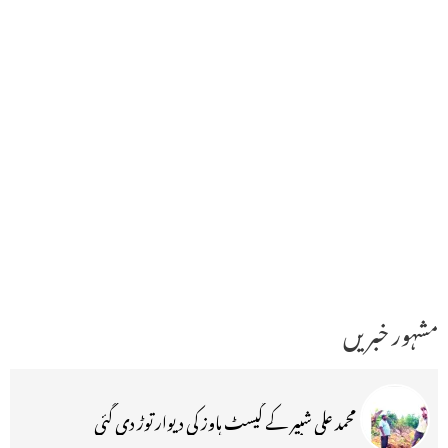
مشہور خبریں
محمد علی شبیر کے گیسٹ ہاوز کی دیوار توڑ دی گئی