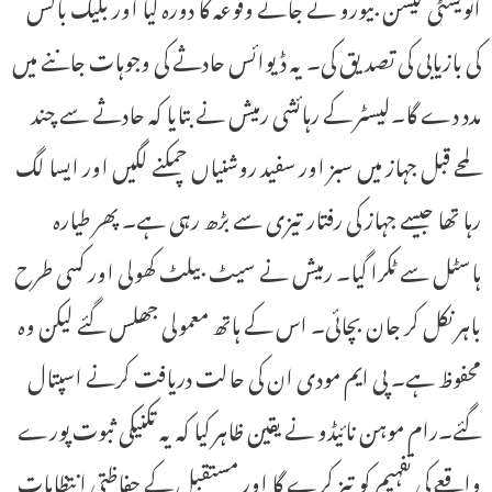
انویسٹی گیشن بیورو نے جائے وقوعہ کا دورہ کیا اور بلیک باکس
کی بازیابی کی تصدیق کی۔ یہ ڈیوائس حادثے کی وجوہات جاننے میں
مدد دے گا۔لیسٹر کے رہائشی رمیش نے بتایا کہ حادثے سے چند
لمحے قبل جہاز میں سبز اور سفید روشنیاں چمکنے لگیں اور ایسا لگ
رہا تھا جیسے جہاز کی رفتار تیزی سے بڑھ رہی ہے۔ پھر طیارہ
ہاسٹل سے ٹکرا گیا۔ رمیش نے سیٹ بیلٹ کھولی اور کسی طرح
باہر نکل کر جان بچائی۔ اس کے ہاتھ معمولی جھلس گئے لیکن وہ
محفوظ ہے۔ پی ایم مودی ان کی حالت دریافت کرنے اسپتال
گئے۔رام موہن نائیڈو نے یقین ظاہر کیا کہ یہ تکنیکی ثبوت پورے
واقعے کی تفہیم کو تیز کرے گا اور مستقبل کے حفاظتی انتظامات