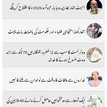
امیت شاہ بھارتیہ ودیا پار مہوتسو 2026ء کا افتتاح کرینگے
جھارکھنڈ احتجاجی طلباء اور حکومت کی باضابطہ بات چیت
ووٹر لسٹ کا سب سے بڑا خطرہ ،تلنگانہ میں 70 لاکھ سے زائد
ووٹ منسوخ ہونے کا خدشہ
غداروں سے ملاقات کا وقت ہے نوجوان سے ملنے کا نہیں
ایک آدھار سے دو تنخواہیں حاصل کرنے والے 40 ملازمین کی