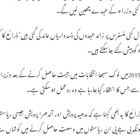
کئی وزراء کے عہدے چھین لیں گے۔
ال کئی منسٹرس پر زائد عہدوں کی ذمہ داریاں عائد کی گئی ہیں‘ ذرائع ک
 کوپیش کئے جاسکتے ہیں۔
سال 2019میں لوک سبھا انتخابات میں جیت حاصل کرنے کے بعد وزیرا
 سے جس کا انتظار کیاجارہا ہے وہ ردعمل ہوسکتی ہے۔
ذرائع کا یہ بھی کہنا ہے کہ مدھیہ پردیش اور آندھرا پردیش جیسی ریاس
ونکہ بی جے پی ان ریاستوں میں وسعت حاصل کرنے میں کوشاں ہ