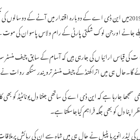
سال2019میں این ڈی اے کے دوبارہ اقتدار میں آنے کے دوسالوں 
چلے جانے اورجن لوک شکتی پارٹی کے رام ولاس پاسوان کی موت
ت کی قیاس ارائیا ں کی جارہی ہیں کہ آسام کے سابق چیف منسٹر سربند
ئے گا۔حال ہی میں اتراکھنڈ کے چیف منسٹر ترویندر سنگھ روات ن
ھی سمجھا جارہا ہے کہ این ڈی اے کی ساتھی جنتا دل یونائٹیڈ کو بھی ک
ر اپنا دل کو بھی جگہ فراہم کیاجاسکتا ہے۔
ل کی لیڈر انوپریا پٹیل نے حال ہی میں شاہ سے ان کی رہائش پرملاقات