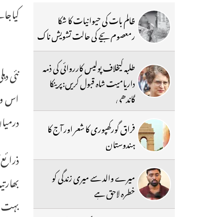
کیاجائ
ظالم بات کی حیوانیات کا شکا
رمعصوم بچے کی حالت تشویش ناک
طلبہ کیخلاف پولیس کارروائی کی ذمہ
نئی دہ
داریامیت شاہ قبول کریں:پرینکا
اس وق
گاندھی
درمیان
فراق گورکھپوری کا شعر اور آج کا
ہندوستان
ذرائع 
میرے والد سے میری زندگی کو
بھارتی
خطرہ لاحق ہے
بہت جل