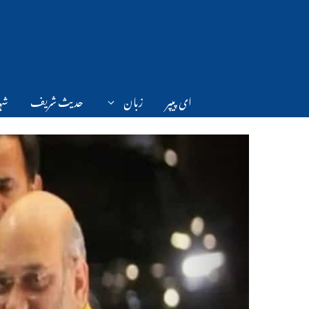
Ski
t
conten
ای پیپر
زبان
حدیث شریف
شہر