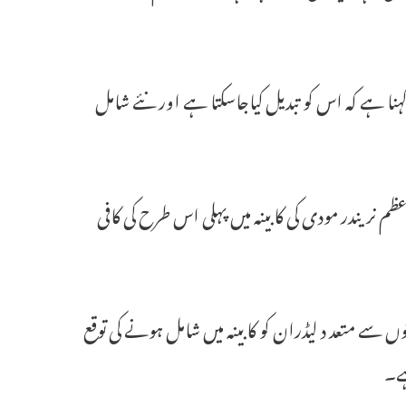
ا کہنا ہے کہ اس کو تبدیل کیاجاسکتا ہے اور نئے شامل
عظم نریندر مودی کی کابینہ میں پہلی اس طرح کی کافی
توں سے متعد د لیڈران کو کابینہ میں شامل ہونے کی توقع
ے۔