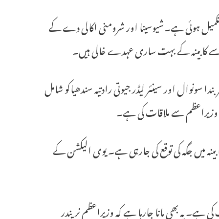
کی تکمیل ہوئی ہے۔شیوسینا اور شرومنی اکالی دے کے
 سے کابینہ کے بہت ساری عہدے خالی ہیں۔
ا سونوال اور سینئر لیڈر جیوتی رادتیہ سندھیاکو شامل
ے وزیراعظم سے ملاقات کی ہے۔
ابینہ میں جگہ کی توقع کی جارہی ہے۔ یوی الیکشن کے
 کی ہے۔یہ بھی مانا جارہا ہے کہ وزیراعظم نریندر