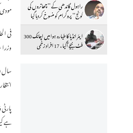
راہول گاندھی کے ’’چھاتروں کی
مودی 
گونج‘‘ پروگرام کو منسوخ کردیا گیا
فی الح
ایئر انڈیا کا طیارہ ہوا میں اچانک 300
فٹ نیچے آگیا ، 17 افراد زخمی
وزرا ء
انتظار
پارٹی 
ہے کی