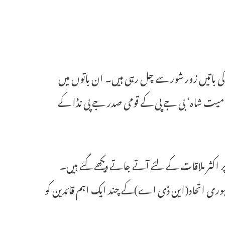
بدل کی باتیں زور شور سے چل رہی ہیں۔ ان باتوں میں
میت شاہ‘ بی جے پی کے قومی صدر جے پی نڈا کے
 پر اکثر ملاقات کے لئے آتے جاتے دیکھے گئے ہیں۔
ی جمہوری اتحاد(این ڈی اے)کے چند ایک اہم قائدین کو