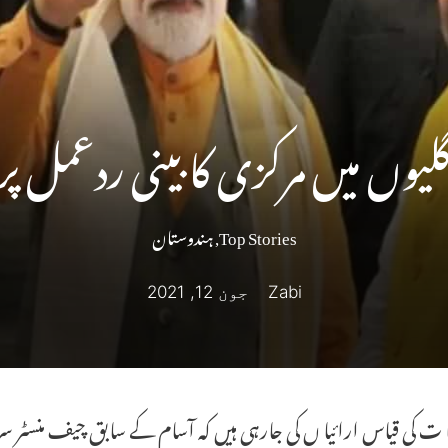
 گلیوں میں مرکزی کابینی ردعمل 
Top Stories
,
ہندوستان
Zabi
جون 12, 2021
ت کی قیاس ارائیا ں کی جارہی ہیں کہ آسام کے سابق چیف منسٹر سربند