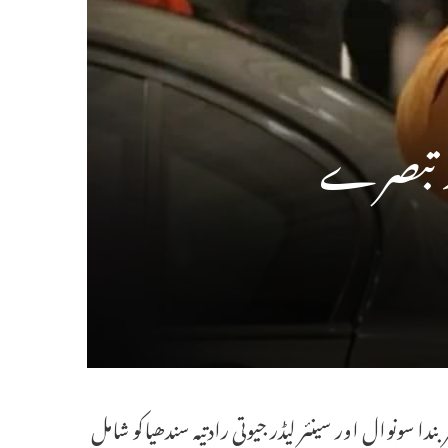
پر تبصرے
ا سونوال اور سینئر لیڈر جیوتی رادتیہ سندھیاکو شامل