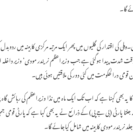
ے گا۔
لی۔دہلی کی اقتدار کی گلیوں میں پھر ایک مرتبہ مرکزی کابینہ میں ردو
ت شدت پیدا ہوگئی ہے جب وزیراعظم نریندر مودی‘ وزیر داخلہ ا
 قومی درالحکومت میں کئی دور کی ملاقتیں ہوئی ہیں۔
کا یہ بھی کہنا ہے کہ اب تک ایک ماہ میں نڈا وزیراعظم کی رہائش گاہ
ہ جنتا پارٹی (بی جے پی) کے ذرائع نے یہ بھی کہا ہے کہ پارٹی قوم
د نریندر مودی کابینہ میں شامل کیاجائے گا۔