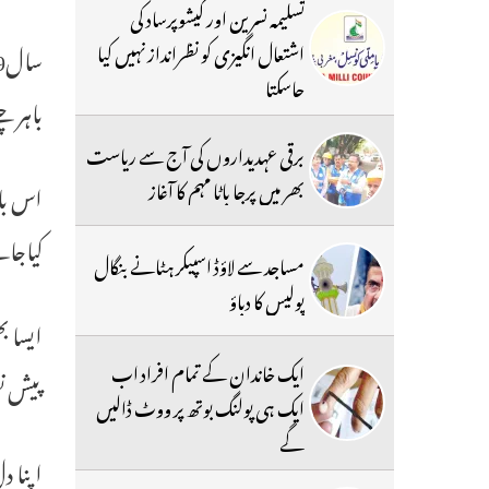
تسلیمہ نسرین اور کیشوپرساد کی
اشتعال انگیزی کو نظرانداز نہیں کیا
جاسکتا
باہر 
برقی عہدیداروں کی آج سے ریاست
بھر میں پرجا باٹا مہم کا آغاز
اس با 
کیاجا
مساجد سے لاؤڈ اسپیکر ہٹانے بنگال
پولیس کا دباؤ
ایسا ب
ایک خاندان کے تمام افراد اب
پیش نظ
ایک ہی پولنگ بوتھ پر ووٹ ڈالیں
گے
اپنا د