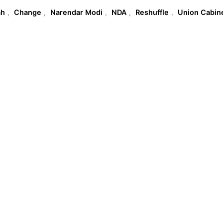
T
ah
,
Change
,
Narendar Modi
,
NDA
,
Reshuffle
,
Union Cabin