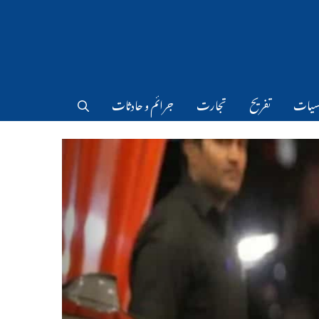
سیات
تفریح
تجارت
جرائم و حادثات