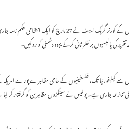
ٹیکساس کے گورنر گریگ ایبٹ نے 27 مارچ کو ایک انت
ہ تقریر کی پالیسیوں پر نظر ثانی کرکے یہود دشمنی کو روکیں۔
 سے کیلیفورنیا تک، فلسطینیوں کے حامی مظاہرے پورے امریکہ کے ک
ی تنازعہ جاری ہے۔ پولیس نے سینکڑوں مظاہرین کو گرفتار کر لیا