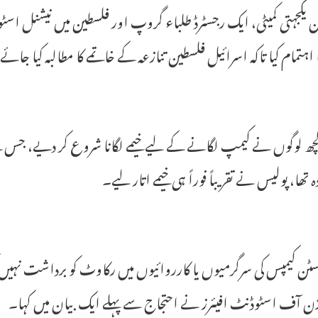
 یکجہتی کمیٹی، ایک رجسٹرڈ طلباء گروپ اور فلسطین میں نیشنل ا
ا اہتمام کیا تاکہ اسرائیل فلسطین تنازعہ کے خاتمے کا مطالبہ کیا جائے
 لوگوں نے کیمپ لگانے کے لیے خیمے لگانا شروع کر دیے، جس کے 
ہ تھا، پولیس نے تقریباً فوراً ہی خیمے اتار لیے۔
آسٹن کیمپس کی سرگرمیوں یا کارروائیوں میں رکاوٹ کو برداشت نہیں
ژن آف اسٹوڈنٹ افیئرز نے احتجاج سے پہلے ایک بیان میں کہا۔