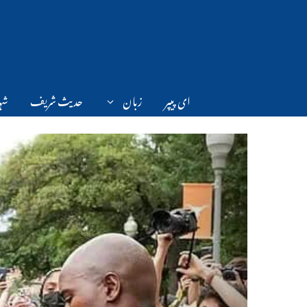
Ski
t
conten
ای پیپر
زبان
حدیث شریف
شہر