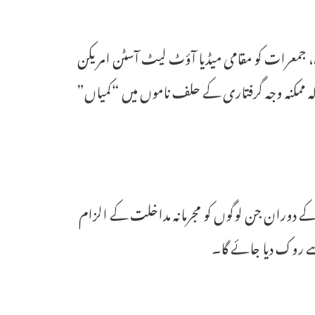
ا ہے، جمعرات کو مقامی میڈیا آؤٹ لیٹ آسٹن امریکن
 کہ ممکنہ وجہ گرفتاری کے حلف ناموں میں “کمیاں”
کے دوران جن لوگوں کو مجرمانہ مداخلت کے الزام
س سے روک دیا جائے گا۔