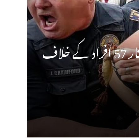
امریکہ: فلسطینی حامی طلبہ کے مظاہروں کے دوران گرفتار 57 افراد کے خلاف