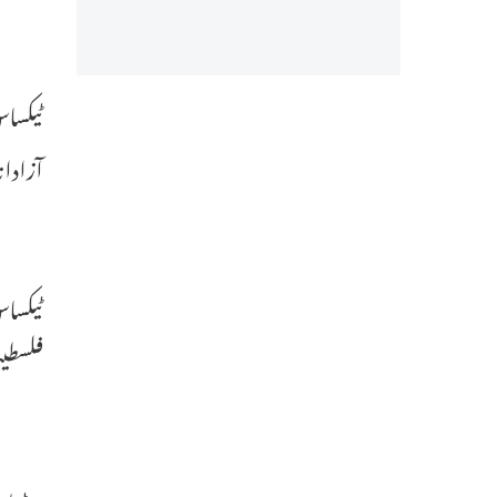
آزادان
ٹیکساس
فلسطین