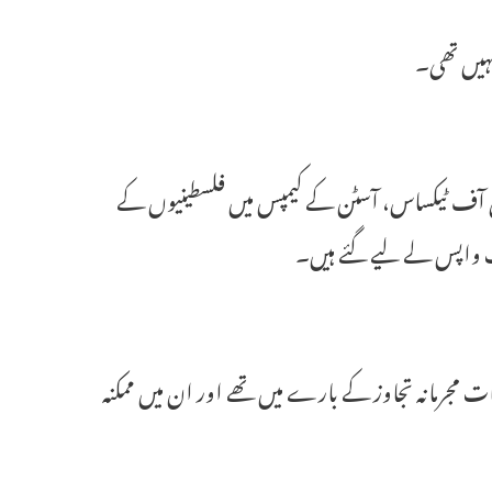
نہیں تھی۔
ٹی آف ٹیکساس، آسٹن کے کیمپس میں فلسطینیوں کے
مات مجرمانہ تجاوز کے بارے میں تھے اور ان میں ممکنہ