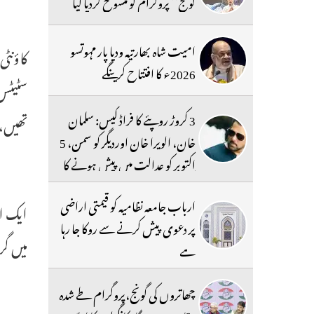
گونج‘‘ پروگرام کو منسوخ کردیا گیا
امیت شاہ بھارتیہ ودیا پار مہوتسو
کاؤنٹی
2026ء کا افتتاح کرینگے
سٹیٹس 
3 کروڑ روپئے کا فراڈ کیس: سلمان
تھیں، 
خان، الویرا خان اوردیگر کو سمن، 5
اکتوبر کو عدالت میں پیش ہونے کا
حکم
ارباب جامعہ نظامیہ کو قیمتی اراضی
ایک اخ
پر دعوی پیش کرنے سے روکا جا رہا
میں گر
ہے
چھاتروں کی گونج،پروگرام طے شدہ