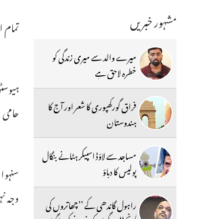
مشہور خبریں
تمام ا
میرے والد سے میری زندگی کو
خطرہ لاحق ہے
ہیوسٹن
فراق گورکھپوری کا شعر اور آج کا
حامی احتجاج ک
ہندوستان
مساجد سے لاؤڈ اسپیکر ہٹانے بنگال
پولیس کا دباؤ
سنہوا 
وجہ ن
راہول گاندھی کے ’’چھاتروں کی