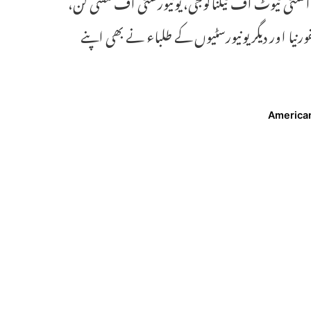
 انسٹی ٹیوٹ آف ٹیکنالوجی، یونیورسٹی آف مشی گن،
ورنیا اور دیگر یونیورسٹیوں کے طلباء نے بھی اپنے
American