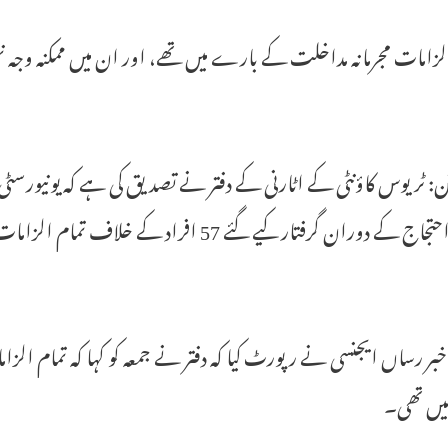
لزامات مجرمانہ مداخلت کے بارے میں تھے، اور ان میں ممکنہ وجہ 
: ٹریوس کاؤنٹی کے اٹارنی کے دفتر نے تصدیق کی ہے کہ یونیورس
ے دوران گرفتار کیے گئے 57 افراد کے خلاف تمام الزامات واپس لے لیے گئے ہیں۔
خبر رساں ایجنسی نے رپورٹ کیا کہ دفتر نے جمعہ کو کہا کہ تمام الزا
ہیں تھی۔