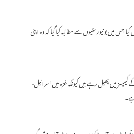
ظامی حکم نامہ جاری کیا جس میں یونیورسٹیوں سے مطالبہ کیا گیا کہ وہ اپنی
یمپسز میں پھیل رہے ہیں کیونکہ غزہ میں اسرائیل-
 ہے۔