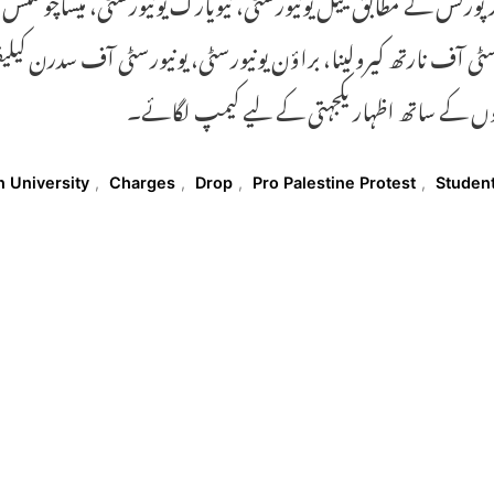
رپورٹس کے مطابق ییل یونیورسٹی، نیویارک یونیورسٹی، میساچوسٹس
سٹی آف نارتھ کیرولینا، براؤن یونیورسٹی، یونیورسٹی آف سدرن کیلیف
وں کے ساتھ اظہار یکجہتی کے لیے کیمپ لگائے۔
T
 University
,
Charges
,
Drop
,
Pro Palestine Protest
,
Studen