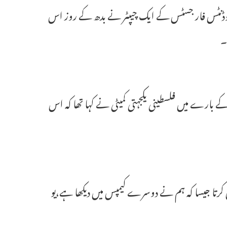
سٹوڈنٹس فار جسٹس کے ایک چیپٹر نے بدھ کے روز اس
۔
بارے میں فلسطینی یکجہتی کمیٹی نے کہا تھا کہ اس
 کرتا جیسا کہ ہم نے دوسرے کیمپس میں دیکھا ہے،یو