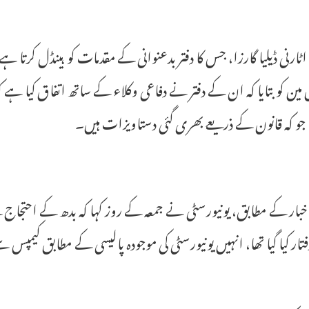
 اٹارنی ڈیلیا گارزا، جس کا دفتر بدعنوانی کے مقدمات کو ہینڈل کرت
مین کو بتایا کہ ان کے دفتر نے دفاعی وکلاء کے ساتھ اتفاق کیا ہے
جو کہ قانون کے ذریعے بھری گئی دستاویزات ہیں۔
بار کے مطابق، یونیورسٹی نے جمعہ کے روز کہا کہ بدھ کے احتجاج 
فتار کیا گیا تھا، انہیں یونیورسٹی کی موجودہ پالیسی کے مطابق کیمپ