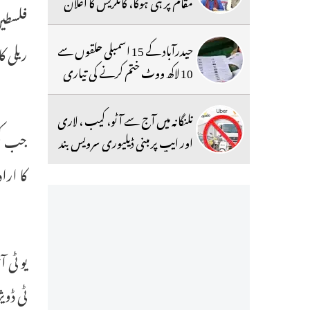
مقام پر ہی ہوگا، کانگریس کا اعلان
فلسطین
حیدرآباد کے 15 اسمبلی حلقوں سے
ریلی ک
10 لاکھ ووٹ ختم کرنے کی تیاری
تلنگانہ میں آج سے آٹو، کیب ، لاری
جب کچھ
اور ایپ پر مبنی ڈیلیوری سرویس بند
کا اراد
یو ٹی 
ٹی ڈوی