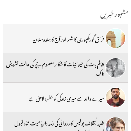
مشہور خبریں
فراق گورکھپوری کا شعر اور آج کا ہندوستان
ظالم بات کی حیوانیات کا شکا رمعصوم بچے کی حالت تشویش
ناک
میرے والد سے میری زندگی کو خطرہ لاحق ہے
طلبہ کیخلاف پولیس کارروائی کی ذمہ داریامیت شاہ قبول