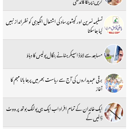
کریں:پرینکا گاندھی
تسلیمہ نسرین اور کیشوپرساد کی اشتعال انگیزی کو نظرانداز نہیں
کیا جاسکتا
مساجد سے لاؤڈ اسپیکر ہٹانے بنگال پولیس کا دباؤ
برقی عہدیداروں کی آج سے ریاست بھر میں پرجا باٹا مہم کا
آغاز
ایک خاندان کے تمام افراد اب ایک ہی پولنگ بوتھ پر ووٹ
ڈالیں گے