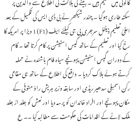
کالونی میں مقیم ہیں ۔ بیٹے کی ہلاکت کی اطلاع سے والدین پر
سکتہ طاری ہوگیا ۔ چندر شیکھر نے بی ڈی ایس کی تکمیل کے بعد
اعلیٰ تعلیم ڈینٹل سرجری پی جی کیلئے ایف (F1) 1 ویزا پر امریکہ کا
رخ کیا اور تعلیم کے ساتھ گیس اسٹیشن پر کام کرتا تھا ۔ کام
کے دوران گیس اسٹیشن پہونچے سیاہ فام باشندہ نے حملہ
کرتے ہوئے ہلاک کردیا ۔ واقع کی اطلاع کے ساتھ ہی مقامی
رکن اسمبلی سدھیر ریڈی اور سابقہ وزیر ہریش راؤ متوفی کے
مکان پہونچے اور افراد خاندان کو پرسہ دیا اور نعش کو جلد از جلد
ملک لانے کے اقدامات کی حکومت سے مطالبہ کیا ۔۔ ع