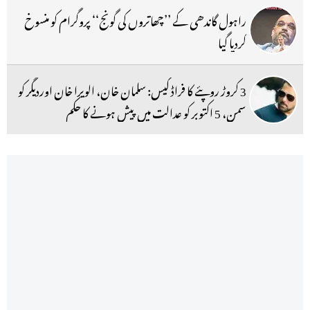
راہول گاندھی کے ’’چھاتروں کی گونج‘‘ پروگرام کو منسوخ
کردیا گیا
3 کروڑ روپئے کا فراڈ کیس: سلمان خان، الویرا خان اوردیگر کو
سمن، 5 اکتوبر کو عدالت میں پیش ہونے کا حکم