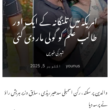
امریکہ میں تلنگانہ کے ایک اور
طالب علم کو گولی مار دی گئی
شہر کی خبریں
younus
اکتوبر 5, 2025
والدین پر سکتہ ، رکن اسمبلی سدھیر ریڈی ، سابق وزیر ہریش راؤ
نے پرسہ دیا