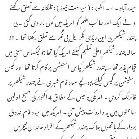
حیدرآباد ۔ 4 ۔ اکٹوبر : ( سیاست نیوز ) : تلنگانہ سے تعلق رکھنے
والے ایک اور طالب علم کو امریکہ میں گولی مار دی گئی ۔ بی
چندر شیکھر بی این ریڈی نگر ایل بی نگر سے تعلق رکھتا تھا ۔ 28
سالہ چندر شیکھر اعلیٰ تعلیم کیلئے امریکہ گیا تھا جو ٹیکساس سٹی میں
قیام پذیر تھا ۔ چندر شیکھر گیاس اسٹیشن پر کام کرتا تھا اور گیس
اسٹیشن پر گیس کیلئے پہونچے سیاہ فام شہری نے چندر شیکھر پر
فائرنگ کردی ۔ امریکی پولیس کے مطابق 4 اکٹوبر کی صبح اولین
ساعتوں میں یہ واردات پیش آئی ۔ امریکہ میں سیاہ فام بندوق
بردار کے ہاتھوں ہلاک چندر شیکھر کے افراد خاندان ٹیچرس