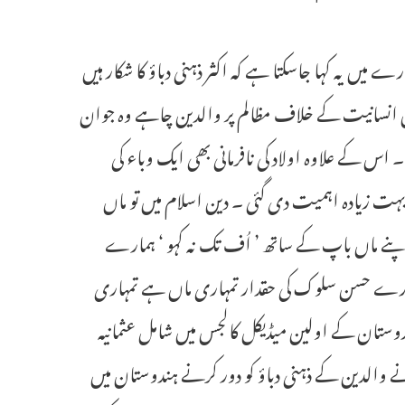
کے بارے میں یہ کہا جاسکتا ہے کہ اکثر ذہنی دباؤ کا شکار ہیں
میں انسانیت کے خلاف مظالم پر والدین چاہے وہ جوان
۔ اس کے علاوہ اولاد کی نافرمانی بھی ایک وباء کی
بہت زیادہ اہمیت دی گئی ۔ دین اسلام میں تو ماں
ہ اپنے ماں باپ کے ساتھ ’ اُف تک نہ کہو ‘ ہمارے
مہارے حسن سلوک کی حقدار تمہاری ماں ہے تمہاری
ندوستان کے اولین میڈیکل کالجس میں شامل عثمانیہ
م بی بی ایس سال سوم کے 11 طالب علموں نے والدین کے ذہنی دباؤ کو دور کرنے ہندوستان میں