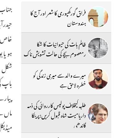
جناب ع
فراق گورکھپوری کا شعر اور آج کا
ہندوستان
خاص طو
ظالم بات کی حیوانیات کا شکا
ہو یا 
رمعصوم بچے کی حالت تشویش ناک
شکل اخ
میرے والد سے میری زندگی کو
باپ کی
خطرہ لاحق ہے
پیارے 
طلبہ کیخلاف پولیس کارروائی کی ذمہ
ماں ہے
داریامیت شاہ قبول کریں:پرینکا
گاندھی