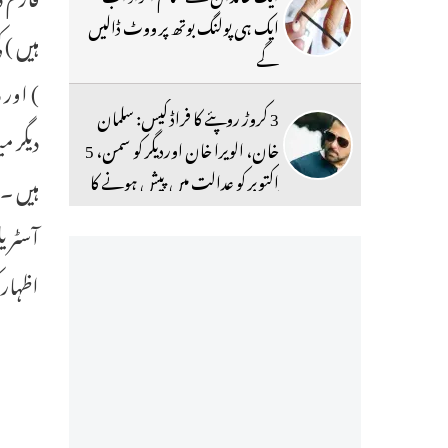
ایک ہی پولنگ بوتھ پر ووٹ ڈالیں
ہیں ) 
گے
) اور
3 کروڑ روپئے کا فراڈ کیس: سلمان
دیگر م
خان، الویرا خان اوردیگر کو سمن، 5
اکتوبر کو عدالت میں پیش ہونے کا
حکم
آسٹریل
اظہار 