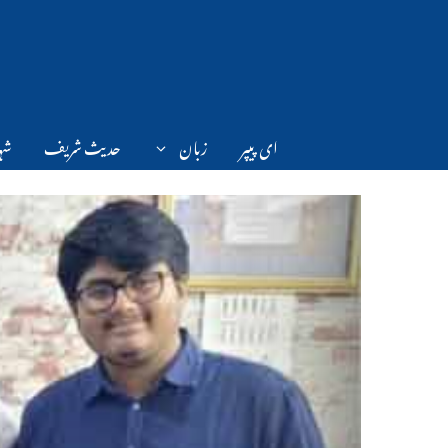
Ski
t
conten
ای پیپر
زبان
حدیث شریف
شہر