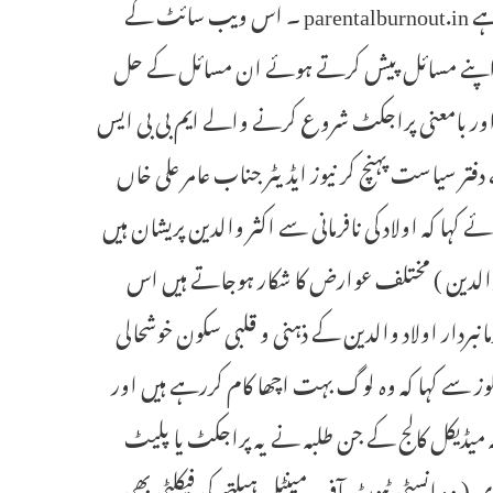
اپنی طرز کا پہلا پلیٹ فارم قائم کیا اور ویب سائٹ لانچ کی جو اس طرح ہے parentalburnout.in ۔ اس ویب سائٹ کے
 کے اپنے مسائل پیش کرتے ہوئے ان مسائل کے حل
لی اور بامعنی پراجکٹ شروع کرنے والے ایم بی بی ایس
تر سیاست پہنچ کر نیوز ایڈیٹر جناب عامر علی خاں
ا کہ اولاد کی نافرمانی سے اکثر والدین پریشان ہیں
ہ ( والدین ) مختلف عوارض کا شکار ہوجاتے ہیں اس
بردار اولاد والدین کے ذہنی و قلبی سکون خوشحالی
وز سے کہا کہ وہ لوگ بہت اچھا کام کررہے ہیں اور
ہ میڈیکل کالج کے جن طلبہ نے یہ پراجکٹ یا پلیٹ
ری ( وہ انسٹی ٹیوٹ آف مینٹل ہیلتھ کی فیکلٹی بھی