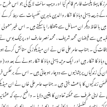
کے ذریعہ ذہنی دباؤ کا شکار والدین ماہرین نفسیات سے ربط کر
 ہیں بالفاظ دیگر ان مسائل سے چھٹکارا پاسکتے ہیں ۔ اس غیر معمو
ہ میں سے فیضان محمد شریف ، محمد نصر عارف اور پرتیک بوس نے دف
قات کی ۔ جناب عامر علی خاں نے ان میڈیکوز کی ستائش کرتے ہوئے کہ
 دباؤ کا شکار ہیں اور ایک مرتبہ ذہنی دباؤ کا شکار ہونے کے بعد و
 کی زندگیاں پریشانیوں سے دوچار ہوجاتی ہیں ۔ اس کے برعکس فرمان
مئن زندگیوں کا باعث بنتی ہیں ۔ جناب عامر علی خاں نے ان میڈیک
نے اپنی طرف سے ممکنہ تعاون کا یقین دلایا ۔ واضح رہے کہ عثمانی
اکٹر راجیوی کنلسٹنٹ سائیکاٹریسٹ ایم بی بی ایس ، ایم ڈی سائیکاٹ