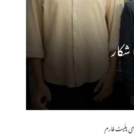
 شکار
صوصی پلیٹ فارم