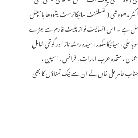
اکٹر مدھووشی ( کنسلٹنٹ سائیکاٹرسٹ یشودھا ہاسپٹل
ون حاصل ہے ۔ اس انسانیت نواز پلیٹ فارم سے جڑے
ا علی ، سیاتیکاسکدر ، سیدہ رمشہ ناز اور گوتمی شامل
ودی عرب ، عمان ، متحدہ عرب امارات ، فرانس ، اسپین ،
 جناب عامر علی خاں نے ان سے نیک تمناؤں کا بھی