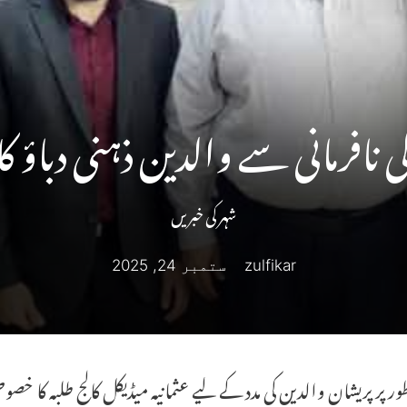
کی نافرمانی سے والدین ذہنی دباؤ کا
شہر کی خبریں
zulfikar
ستمبر 24, 2025
ور پر پریشان والدین کی مدد کے لیے عثمانیہ میڈیکل کالج طلبہ کا خ