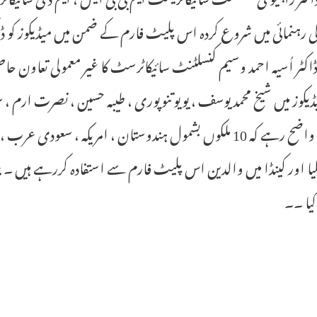
کی رہنمائی میں شروع کردہ اس پلیٹ فارم کے ضمن میں میڈیکوز کو ڈ
 ڈاکٹر اُسیہ احمد وسیم کنسلٹنٹ سائیکاٹرسٹ کا غیر معمولی تعا
یڈیکوز میں شیخ محمد یوسف ، یویوتنوپوری ، طیبہ حسین ، نصرت ارم ، سوہ
ہیں ۔ واضح رہے کہ 10 ملکوں بشمول ہندوستان ، امریکہ ، سع
یا اور کینڈا میں والدین اس پلیٹ فارم سے استفادہ کررہے ہیں ۔
کیا ۔۔