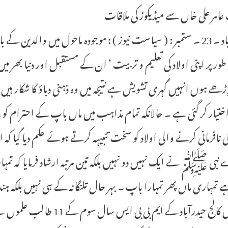
امر علی خاں سے میڈیکوز کی ملاقات
حیدرآباد ۔ 23 ۔ ستمبر : ( سیاست نیوز ) : موجودہ ماحول میں والدین 
ر پر اپنی اولاد کی تعلیم و تربیت ‘ ان کے مستقبل اور دنیا بھر 
بوِڑھے ہوں انہیں گہری تشویش ہے نتیجہ میں وہ ذہنی دباؤ کا شکار ہیں 
تیار کر گئی ہے ۔ حالانکہ تمام مذاہب میں ماں باپ کے احترام کو 
 نافرمانی کرنے والی اولاد کو سخت تنبیہہ کرتے ہوئے حکم دیا گیا ک
نبی ﷺ نے ایک نہیں دو نہیں بلکہ تین مرتبہ ارشاد فرمایا کہ ت
 تمہاری ماں پھر تمہارا باپ ۔ بہر حال تلنگانہ کے ہی نہیں بلکہ ہ
میڈیکل کالج حیدرآباد کے ای