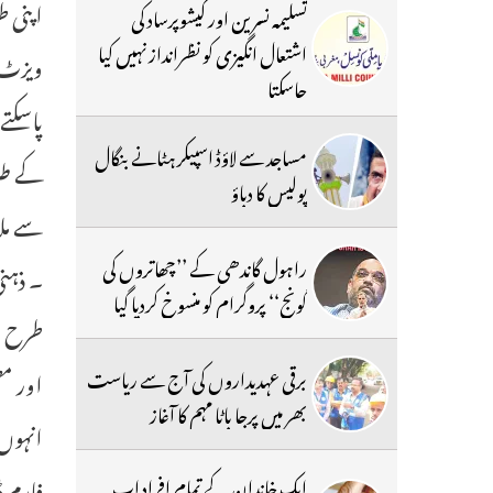
تسلیمہ نسرین اور کیشوپرساد کی
اشتعال انگیزی کو نظرانداز نہیں کیا
ویزٹ 
جاسکتا
پاسکتے
مساجد سے لاؤڈ اسپیکر ہٹانے بنگال
کے طلب
پولیس کا دباؤ
سے ملا
راہول گاندھی کے ’’چھاتروں کی
۔ ذہنی
گونج‘‘ پروگرام کو منسوخ کردیا گیا
طرح ان
برقی عہدیداروں کی آج سے ریاست
اور مط
بھر میں پرجا باٹا مہم کا آغاز
انہوں 
فارم ڈ
ایک خاندان کے تمام افراد اب