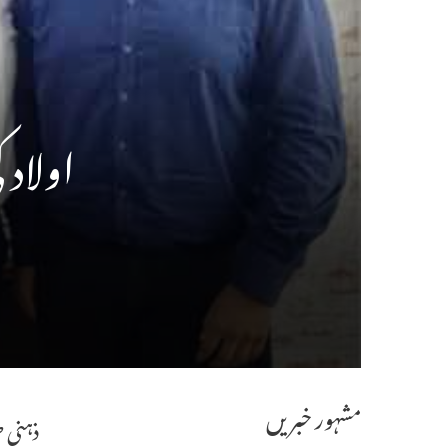
اولاد 
مشہور خبریں
ذہنی ط