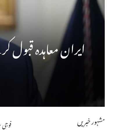
ایران معاہدہ قبول ک
مشہور خبریں