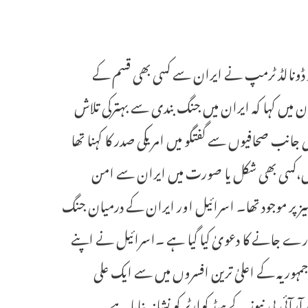
(یو این آئی) امریکی صدر ڈونالڈ ٹرمپ نے ایران سے کسی بھی قسم کے
میں کہا کہ ایران میں جنگ بندی سے بہترکی تلاش
انب صحافیوں سے گفتگو میں امریکی صدر کا کہنا تھا
ں،کسی بھی شکل یا صورت میں ایران سے امن
جو میز پر موجود تھا۔ اسرائیل اور ایران کے درمیان جنگ
مارے جانے کا دعویٰ کیا گیا ہے ۔اسرائیل نے اپنے
وریہ کے اعلیٰ ترین افسروں میں سے ایک علی
ٓئی بی نیوز کے ہیڈ کوارٹر کو نشانہ بنایا ہے ۔