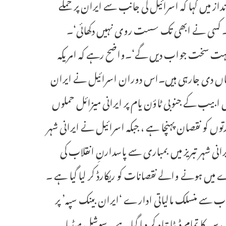
ز میں کہا کہ اسرائیل کی جانب سے ایران پر حملے
۔ کسی نے ابھی تک سست روی نہیں دکھائی‘۔
 ’ہم بہت سخت جواب دیں گے‘۔واضح رہے کہ امریکہ
مکیاں دی جارہی ہیں۔اس دوران اسرائیل نے ایران
 ابیب کے جنوبی ٹاؤن یام پر ایرانی میزائل حملوں
ں۔ایرانی میزائل حملوں میں 80 سے زائد عمارتوں کو نقصان پہنچا ہے ، جبکہ اسرائیل نے ایرانی شہر
نی شہر تبریز میں بمباری سے پاسدارنِ انقلاب کی
 میں ہونے والے نقصانات کو ریکارڈ کر لیا گیا ہے ۔
اب سے منسلک مالیاتی ادارے ‘ایران بینک سپہ’ پر
سپہ کا تمام ڈیٹا تباہ کر دیا گیا ہے ۔سوشل میڈیا