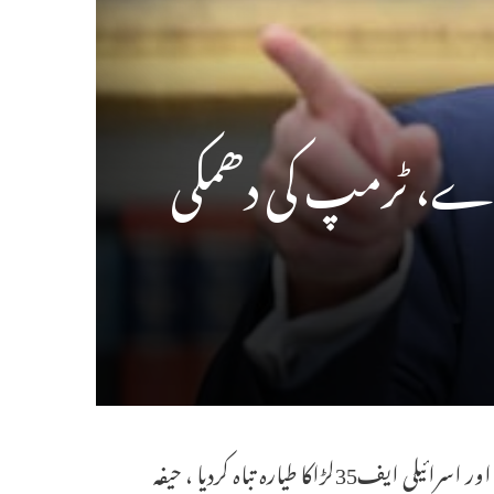
 دے، ٹرمپ کی دھمکی
فوجی سربراہ شادمانی کے مارے جانے کا اسرائیلی دعویٰ۔ ایران نے ایک اور اسرائیلی ایف35لڑاکا طیارہ تباہ کردیا ، حیفہ