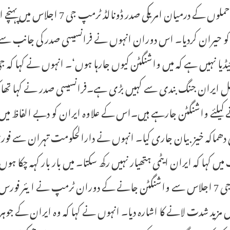
جوابی حملوں کے درمیان امریکی 
حیران کردیا۔ اس دوران انہوں نے فرانسیسی صدر کی جانب سے دیئ
یل ایران جنگ بندی سے کہیں بڑی ہے۔فرانسیسی صدر نے کہا تھا 
کیلئے واشنگٹن جارہے ہیں۔اس کے علاوہ ایران کو دبے الفاظ میں
ی دھماکہ خیز بیان جاری کیا۔ انہوں نے دارالحکومت تہران سے فور
یں کہا کہ ایران ایٹمی ہتھیار نہیں رکھ سکتا۔ میں بار بار کہہ چکا 
علاوہ جی 7 اجلاس سے واشنگٹن جانے کے دوران ٹرمپ نے ایئر فو
میں مزید شدت لانے کا اشارہ دیا۔ انہوں نے کہا کہ وہ ایران کے جوہ