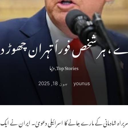
رے ، ہر شخص فوراً تہران چھوڑ
Top Stories
,
دنیا
younus
جون 18, 2025