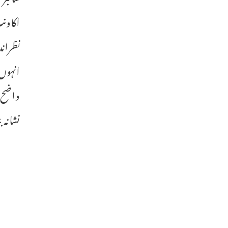
اکاونٹ
نظراند
انہوں 
واضح ر
نشانہ 