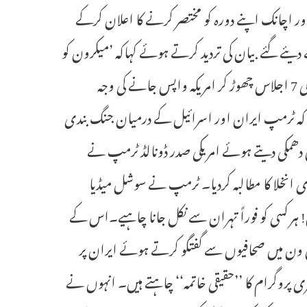
صدر ڈونالڈ ٹرمپ جی 7 اجلاس میں پہنچے اور اچانک اپنے دورہ کو مختصر کرنے کا اعلان کرکے
ے گئے بیان کی تردید کرتے ہوئے کہاکہ ’میکرون کو
کوئی آئیڈیا نہیں ہے کہ میں واشنگٹن کیوں جارہا ہوں‘۔ انہوں نے کہا کہ جی 7 اجلاس چھوڑ کر امریکہ واپس جانے کی وجہ
کہ ٹرمپ ایران اور اسرائیل کے درمیان جنگ بندی
 دھمکی دیتے ہوئے امریکی صدر ڈونالڈ ٹرمپ نے
ی انخلا کا مطالبہ کردیا۔ ٹرمپ نے سوشل میڈیا
ہوں! ہر کسی کو فوراً تہران سے نکل جانا چاہیے۔اس کے
رس ون میں صحافیوں سے گفتگو کرتے ہوئے ایران پر
ری پروگرام کا ’’حقیقی خاتمہ‘‘ چاہتے ہیں۔ انہوں نے