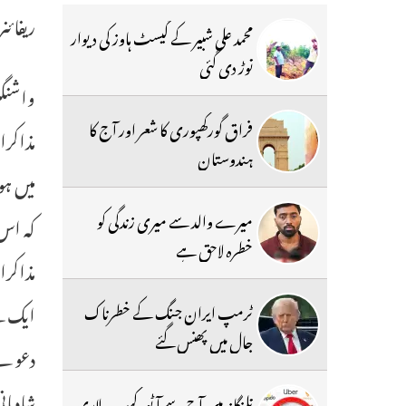
ریفائنری بند
محمد علی شبیر کے گیسٹ ہاوز کی دیوار
توڑ دی گئی
فراق گورکھپوری کا شعر اور آج کا
مذاکرا
ہندوستان
میں ہو
میرے والد سے میری زندگی کو
کہ اس
خطرہ لاحق ہے
مذاکرا
ایک نئ
ٹرمپ ایران جنگ کے خطرناک
جال میں پھنس گئے
دعوے 
شادمان
تلنگانہ میں آج سے آٹو، کیب ، لاری