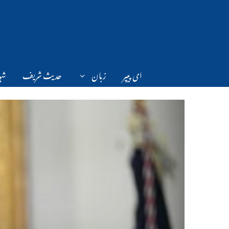
Ski
t
conten
ای پیپر
زبان
حدیث شریف
شہر