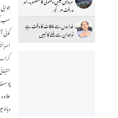
سرویس فیس وصولی کا منصوبہ ،آمد
ورفت میں کمی
سب کو 
غداروں سے ملاقات کا وقت ہے
نوجوان سے ملنے کا نہیں
اسرائ
کرانے 
انتہائ
پوسٹ م
دباؤ 