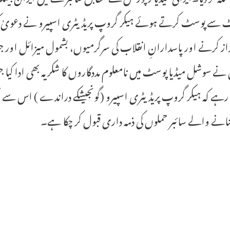
 سے پوسٹ کرتے ہوئے ہیکر گروپ پریڈیٹری اسپیرو نے دعویٰ کیا ہے
از کرنے اور پاسدارانِ انقلاب کی سرگرمیوں، بشمول میزائل اور جوہری
نے سوشل میڈیا پوسٹ میں نامعلوم مددگاروں کا شکریہ بھی ادا کیا ج
ہے کہ ہیکر گروپ پریڈیٹری اسپیرو (گونجیشکے دراندے ) اس سے ق
بنانے والے سائبر حملوں کی ذمہ داری قبول کر چکا ہے۔