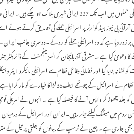
اسرائیلی حملوں میں اب تک 227 ایرانی شہری ہلاک ہو
ئی آرآئی بی نیوز ہیڈ کوارٹر پر اسرائیلی حملے کی تصدیق کرتے ہوئے 
کا دعویٰ کیا ہے ۔ مشرقی آذربائیجان کرائسز مینجمنٹ کے ڈائریکٹر جنرل
 کو نشانہ بنایا گیا اور فضائی دفاعی نظام سے اسرائیلی مائیکرو ایئر و
کو جلد چھوڑ کر واپس آنے کا فیصلہ کیا ہے ۔ انہوں نے امریکی قوم
ن روم میں میٹنگ کیلئے تیار رہیں۔ایران اور اسرائیل کے درمیان ا
 بھی جاری ہے۔ چین نے ٹرمپ کے بیانوں کو جلتی پر تیل کے مترا