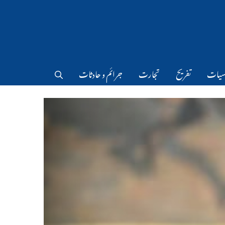
سیات
تفریح
تجارت
جرائم و حادثات