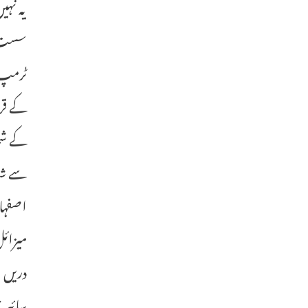
یہ نہی
سست ن
ٹرمپ ن
کے قر
کے شما
اصفہان
میزائل
دریں ا
سائبر 