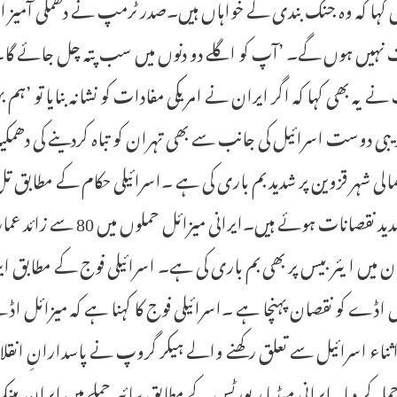
ں کہا کہ وہ جنگ بندی کے خواہاں ہیں۔صدر ٹرمپ نے دھمکی آمیز اندا
ہیں ہوں گے۔ ’آپ کو اگلے دو دنوں میں سب پتہ چل جائے گا
ے یہ بھی کہا کہ اگر ایران نے امریکی مفادات کو نشانہ بنایا تو
یبی دوست اسرائیل کی جانب سے بھی تہران کو تباہ کردینے کی دھ
لی شہر قزوین پر شدید بم باری کی ہے ۔اسرائیلی حکام کے مطابق تل
سے شدید نقصانات ہوئے ہی
 میں ایئر بیس پر بھی بم باری کی ہے۔ اسرائیلی فوج کے مطابق ایرا
 اڈے کو نقصان پہنچا ہے ۔اسرائیلی فوج کا کہنا ہے کہ میزائل اڈے
ثناء اسرائیل سے تعلق رکھنے والے ہیکر گروپ نے پاسدارانِ انقل
حملہ کر دیا۔ایرانی میڈیا رپورٹس کے مطابق سائبر حملے میں ایران بینک 