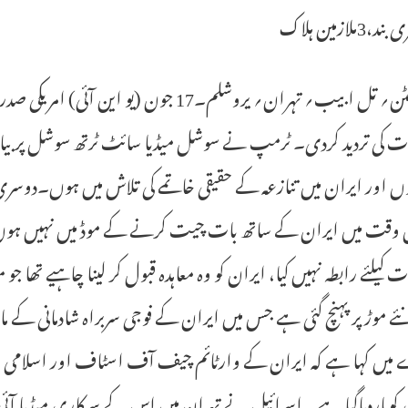
،3ملازمین ہلاک
واشنگٹن؍ تل ابیب؍ تہران؍ یروشلم۔17 جون 
ت کی تردید کردی۔ ٹرمپ نے سوشل میڈیا سائٹ ٹرتھ سوشل پربیان 
ں اور ایران میں تنازعہ کے حقیقی خاتمے کی تلاش میں ہوں۔دوسری ج
 وقت میں ایران کے ساتھ بات چیت کرنے کے موڈ میں نہیں ہو
ت کیلئے رابطہ نہیں کیا، ایران کو وہ معاہدہ قبول کر لینا چاہیے تھا 
ے موڑ پر پہنچ گئی ہے جس میں ایران کے فوجی سربراہ شادمانی کے 
میں کہا ہے کہ ایران کے وارٹائم چیف آف اسٹاف اور اسلامی جمہ
ی کوماردیاگیا ہے۔ اسرائیل نے تہران میں اس کے سرکاری میڈیا آئی آرا