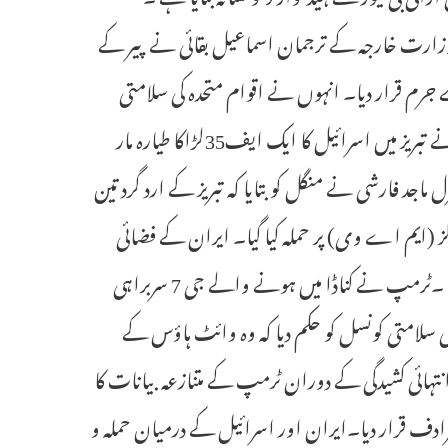
 چکے ہیں۔ ایرانی وزارت خارجہ کے ترجمان اسماعیل بقائی نے پیر کے
اسے جرم قرار دیا۔ انہوں نے اقوام متحدہ کی سلامتی
کونسل پر زور دیا ہے کہ وہ اسرائیلی حملے کو روکے ۔دوسری جانب ایران نے تبریز میں اسرائیل کا ایک ایف35لڑاکا طیارہ مار
 ماجد فارشی نے منگل کو بتایا کہ تبریز کے ارد گرد تین
ہیکلز (ایم اے وی) پر حملہ کیا گیا۔ ایران کے فضائی
دفاعی نظام نے اسرائیل کے چوتھے ایف35لڑاکا طیارے کو مار گرایا ہے ۔ٹرمپ نے کناڈا میں ہونے والے جی 7 سربراہی
ی سلامتی کونسل کو حکم دیا کہ وہ وائٹ ہاؤس کے
نتہائی کشیدگی کے دوران ٹرمپ کے متنازعہ بیانات کا
دف قرار دیا۔ایران اور اسرائیل کے درمیان حملہ و