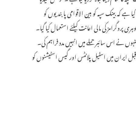
 کہ بینک سپہ کو بین الاقوامی پابندیوں کو
 پروگرامز کی مالی اعانت کیلئے استعمال کیا گیا۔
نہوں نے اس سائبر حملے میں انہیں مدد فراہم کی۔
بل ایران میں اسٹیل پلانٹس اور گیس اسٹیشنوں کو