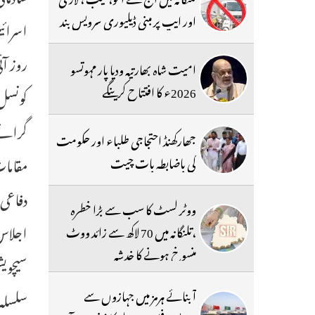
اور ایپ پر مبنی ڈیلیوری سرویس بند
روز آ
امیت شاہ بھارتیہ ودیا پار مہوتسو
2026ء کا افتتاح کرینگے
گرانے 
جھارکھنڈ احتجاجی طلباء اور حکومت
مقامات
کی باضابطہ بات چیت
ووٹر لسٹ کا سب سے بڑا خطرہ
اجلاس 
،تلنگانہ میں 70 لاکھ سے زائد ووٹ
منسوخ ہونے کا خدشہ
سیچویش
آبنائے ہرمز میں جہازوں سے
سلسلہ