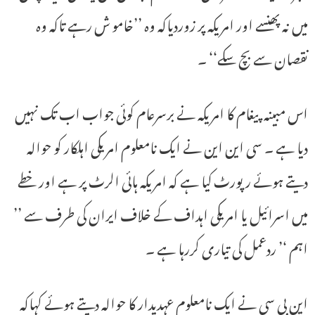
میں نہ پھنسے اور امریکہ پر زوردیاکہ وہ ’’خامو ش رہے تاکہ وہ
نقصان سے بچ سکے‘‘ ۔
اس مبینہ پیغام کا امریکہ نے برسرعام کوئی جواب اب تک نہیں
دیا ہے ۔ سی این این نے ایک نامعلوم امریکی اہلکار کو حوالہ
دیتے ہوئے رپورٹ کیا ہے کہ امریکہ ہائی الرٹ پر ہے اور خطے
میں اسرائیل یا امریکی اہداف کے خلاف ایران کی طرف سے ’’
اہم ‘’ ردعمل کی تیاری کررہا ہے ۔
این بی سی نے ایک نامعلوم عہدیدار کا حوالہ دیتے ہوئے کہاکہ