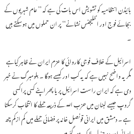
بائیڈن انتظامیہ کو تشویش اس بات کی ہے کہ ’’ عام شہریوں کے
بجائے فوج اور انٹلیجنس نشانے‘‘ پر ان حملوں میں ہوسکتے ہیں
۔
اسرائیل کے خلاف فوجی کاروائی کا عزم ایران نے ظاہر کیاہے
مگر یہ واضح نہیں ہے کہ یہ کب اور کیسے ہوگا ۔ بلومبرگ نے خبر
دی ہے کہ ایران راست اسرائیل پر یا پھر اپنے کسی پراکسی
گروپ جیسے لبنان میں حزب اللہ کے ذریعہ حملے کا انتخاب کرسکتا
ہے ۔ دمشق میں ایرانی قونصل خانہ پر فضائی حملے میں کم ازکم چھ
ایرانی اور دو جنرل ہلاک ہوگئے ہیں ۔