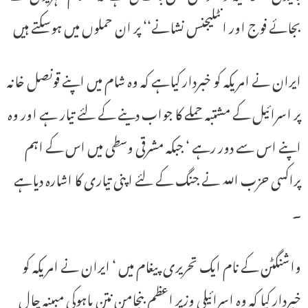
بجائے فوج اور انٹلیجنس نشانے‘‘ پر ان حملوں میں ہوسکتے ہیں
ایران نے امریکہ کو خبردار کیاہے کہ وہ شام میں اپنے قونصل خانہ
پر اسرائیل کے مشتبہ حملے کا جواب دینے کے لئے تیار ہے اور وہ
اپنے اس سے دور رہے ‘ جبکہ مشرقی وسطی میں اس کے اہم
پراکسی حزب اللہ نے جنگ کے لئے اپنی تیاری کا اشارہ دیاہے
۔
واشنگٹن کے نام ایک تحریری پیغام میں ‘ ایران نے امریکہ کو
خبردار کیا کہ وہ اسرائیلی وزیر اعظم بنجامن نتن یاہوکی مبینہ چال