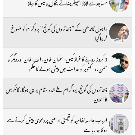
مساجد سے لاؤڈ اسپیکر ہٹانے بنگال پولیس کا دباؤ
راہول گاندھی کے ’’چھاتروں کی گونج‘‘ پروگرام کو منسوخ
کردیا گیا
3 کروڑ روپئے کا فراڈ کیس: سلمان خان، الویرا خان اوردیگر کو
سمن، 5 اکتوبر کو عدالت میں پیش ہونے کا حکم
چھاتروں کی گونج،پروگرام طے شدہ مقام پر ہی ہوگا، کانگریس
کا اعلان
ارباب جامعہ نظامیہ کو قیمتی اراضی پر دعوی پیش کرنے سے
روکا جا رہا ہے