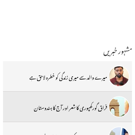
مشہور خبریں
میرے والد سے میری زندگی کو خطرہ لاحق ہے
فراق گورکھپوری کا شعر اور آج کا ہندوستان