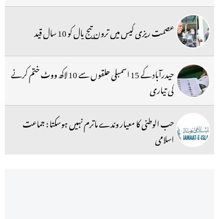
عصمت ریزی کیس میں ترون تیج پال کو 10 سال قید
حیدرآباد کے 15 اسمبلی حلقوں سے 10 لاکھ ووٹ ختم کرنے
کی تیاری
حب الوطنی کا معیار وندے ماترم نہیں ہوسکتا : جماعت
اسلامی