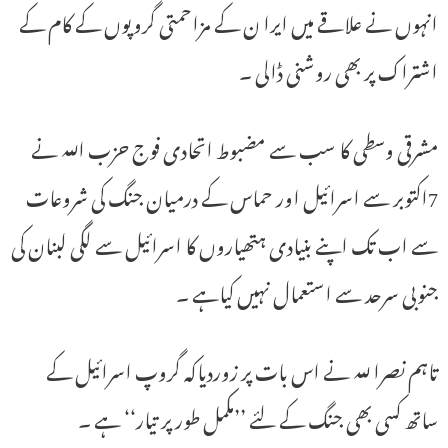
انہوں نے علاقے میں ایرا ن کے مزاحمتی گروپوں کے کام کے
اشتراک پر بھی روشنی ڈالی ۔
مشرقی وسطی کا سب سے مضبوط اتحادی فوج حزب اللہ نے
7اکتوبر سے اسرائیل اور حماس کے درمیان جنگ کی شروعات
سے اب تک اپنے بنیادی ہتھیاروں کا اسرائیل سے لگی لبنان کی
جنوبی سرحد سے استعمال نہیں کیاہے ۔
تاہم نصرا للہ نے اس بات پر زوردیاکہ گروپ اسرائیل کے
ساتھ کسی بھی جنگ کے لئے ’’مکمل طور پر تیار‘‘ ہے ۔