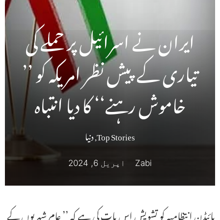
ایران نے اسرائیل پر حملے کی
تیاری کے پیش نظر امریکہ کو ’’
خاموش رہنے‘‘ کا دیا انتباہ
Top Stories
,
دنیا
Zabi
اپریل 6, 2024
بائیڈن انتظامیہ کو تشویش اس بات کی ہے کہ ’’ عام شہریوں کے