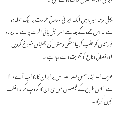
پہلی مرتبہ سیریا میں ایک ایرانی سفارتی عمارت پر ایک حملہ ہوا
ہے ۔ اس حملے کے بعد سے اسرائیل ہائی الرٹ پر ہے ۔ ریزرو
فورسیس کو طلب کرلیا‘ جنگی دستوں کی چھٹیاں منسوخ کردیں
اورفضائی دفاع کو تقویت دے رہا ہے ۔
حزب اللہ لیڈر حسن نصر اللہ اس پر ایران کا جواب آنے والا
ہے ’ اس طرح کے فیصلوں مں ی ان کا گروپ مگر مداخلت
نہیں کریگا ۔