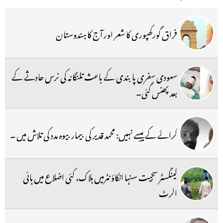
فراق گورکھپوری کا شعر اور آج کا ہندوستان
سعودی سفری پابندی کے باعث تلنگانہ کی نرس حادثے کے
بعد پھنس گئی۔
کرائے کے پیسے نہیں: محمد قدیر کی بیمار بیوہ مدد کی تلاش میں ۔
گینگسٹر سجیت سنہا انکاؤنٹرمیں ہلاک، کئی اضلاع میں ہائی
الرٹ