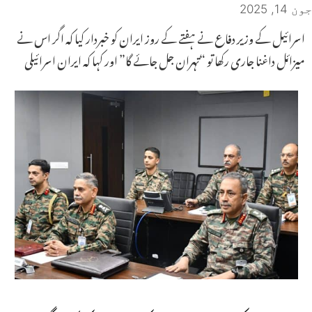
جون 14, 2025
اسرائیل کے وزیر دفاع نے ہفتے کے روز ایران کو خبردار کیا کہ اگر اس نے
میزائل داغنا جاری رکھا تو “تہران جل جائے گا” اور کہا کہ ایران اسرائیلی