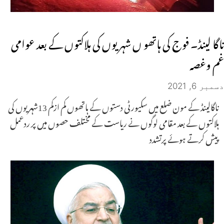
ناگا لینڈ۔ فوج کی ہاتھو ں شہریوں کی ہلاکتوں کے بعد عوامی
غم وغصہ
دسمبر 6, 2021
ناگالینڈ کے مون ضلع میں سکیورٹی دستوں کے ہاتھوں کم ازکم 13شہریوں کی
ہلاکتوں کے بعد مقامی لوگوں نے ریاست کے مختلف حصوں میں پر ردعمل
پیش کرتے ہوئے پرتشدد