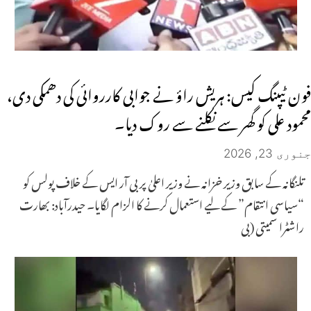
فون ٹیپنگ کیس: ہریش راؤ نے جوابی کارروائی کی دھمکی دی،
محمود علی کو گھر سے نکلنے سے روک دیا۔
جنوری 23, 2026
تلنگانہ کے سابق وزیر خزانہ نے وزیر اعلیٰ پر بی آر ایس کے خلاف پولس کو
“سیاسی انتقام” کے لیے استعمال کرنے کا الزام لگایا۔ حیدرآباد: بھارت
راشٹرا سمیتی (بی