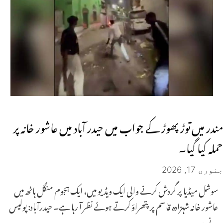
مندر میں توڑ پھوڑ کے جواب میں حیدر آباد میں عاشور خانہ پر
حملہ کیا گیا۔
جنوری 17, 2026
سوشل میڈیا پر گردش کرنے والی ایک ویڈیو میں، ایک ہجوم منگل ہاٹھ میں
عاشور خانہ شہزادہ قاسم پر پتھراؤ کرتے ہوئے نظر آ رہا ہے۔ حیدرآباد: پولیس
نے بدھ،