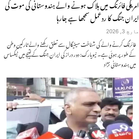
امریکی فائرنگ میں ہلاک ہونے والے ہندوستانی کی موت کی
ایران جنگ کا ردعمل سمجھا ہے جارہا
مارچ 3, 2026
فائرنگ کرنے والے کی شناخت سینیگال سے تعلق رکھنے والے تارکین وطن
کے طور پر ہوئی ہے۔ نیویارک: دور دراز کی ایران جنگ کے نتیجے میں ٹیکساس
میں ہندوستانی نژاد