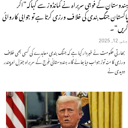
ہندوستان کے فوجی سربراہ نے کمانڈوز سے کہاکہ”اگر
پاکستان جنگ بندی کی خلا ف ورزی کرتا ہے تو جوابی کاروائی
کریں“۔
مئی 12, 2025
بھارتی حکومت نے خبردار کیا ہے کہ جنگ بندی معاہدے کی کسی بھی خلاف
ورزی کا منہ توڑ جواب دیا جائے گا۔ ہندوستانی فوج کے سربراہ جنرل اوپیندر
دویدی نے