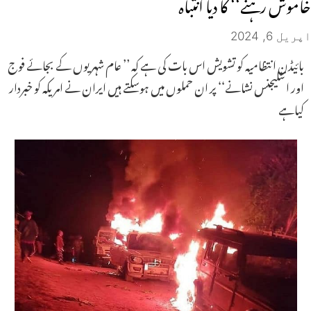
خاموش رہنے‘‘ کا دیا انتباہ
اپریل 6, 2024
بائیڈن انتظامیہ کو تشویش اس بات کی ہے کہ ’’ عام شہریوں کے بجائے فوج
اور انٹلیجنس نشانے‘‘ پر ان حملوں میں ہوسکتے ہیں ایران نے امریکہ کو خبردار
کیاہے