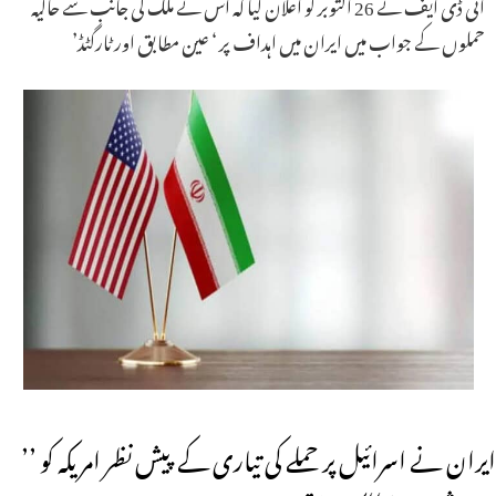
آئی ڈی ایف نے 26 اکتوبر کو اعلان کیا کہ اس نے ملک کی جانب سے حالیہ
حملوں کے جواب میں ایران میں اہداف پر ‘ عین مطابق اور ٹارگٹڈ’
ایران نے اسرائیل پر حملے کی تیاری کے پیش نظر امریکہ کو ’’