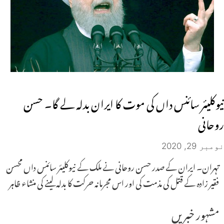
نیوکلیئر سائنس داں کی موت کا ایران بدلہ لے گا۔ حسن
روحانی
نومبر 29, 2020
تہران۔ ایران کے صدر حسن روحانی نے ملک کے نیوکلیئر سائنس داں محسن
فقیر زادہ کے قتل کی مذمت کی اور اس مجرمانہ حرکت کا بدلہ لینے کی منشاء ظاہر
مشہور خبریں