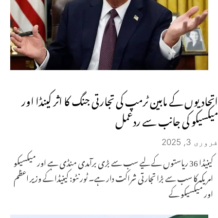
اتحادیوں کے مابین ٹرمپ کی تجارتی جنگ کا اثر کینڈا اور
میکسیکو کی جانب سے ردعمل
فروری 3, 2025
کینیڈا 36 ریاستوں کے لیے سب سے بڑی برآمدی منڈی ہے اور میکسیکو
امریکہ کا سب سے بڑا تجارتی شراکت دار ہے۔ ٹورنٹو: کینیڈا کے وزیر اعظم
اور میکسیکو کے