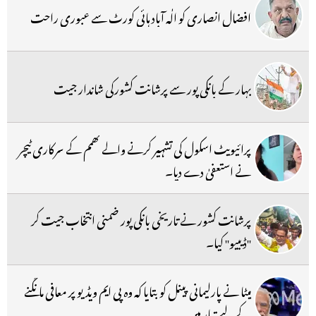
افضال انصاری کو الٰہ آباد ہائی کورٹ سے عبوری راحت
بہار کے بانکی پور سے پرشانت کشورکی شاندار جیت
پرائیویٹ اسکول کی تشہیر کرنے والے کھمم کے سرکاری ٹیچر
نے استعفیٰ دے دیا۔
پرشانت کشور نے تاریخی بانکی پور ضمنی انتخاب جیت کر
''ڈیبیو'' کیا۔
میٹا نے پارلیمانی پینل کو بتایا کہ وہ پی ایم ویڈیو پر معافی مانگنے
کے لیے تیار ہیں۔