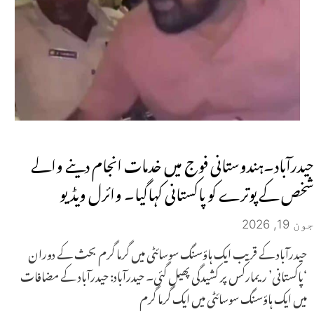
حیدرآباد۔ہندوستانی فوج میں خدمات انجام دینے والے
شخص کے پوترے کو پاکستانی کہاگیا۔ وائرل ویڈیو
جون 19, 2026
حیدرآباد کے قریب ایک ہاؤسنگ سوسائٹی میں گرما گرم بحث کے دوران
‘پاکستانی’ ریمارکس پر کشیدگی پھیل گئی۔ حیدرآباد: حیدرآباد کے مضافات
میں ایک ہاؤسنگ سوسائٹی میں ایک گرما گرم