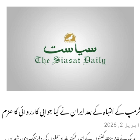
ٹرمپ کے انتباہ کے بعد ایران نے کیا جوابی کارروائی کا عزم
اپریل 2, 2026
امریکہ نے 24-48 گھنٹوں کے اندر ممکنہ بغداد حملوں کی وارننگ دی، شہریوں