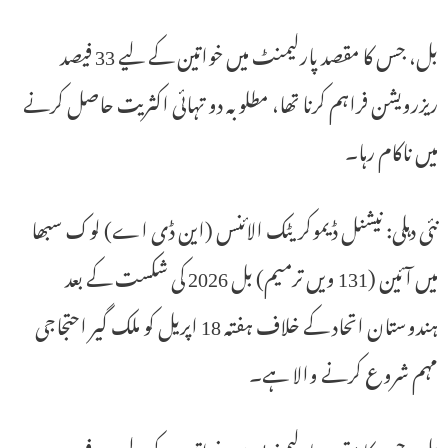
بل، جس کا مقصد پارلیمنٹ میں خواتین کے لیے 33 فیصد
ریزرویشن فراہم کرنا تھا، مطلوبہ دو تہائی اکثریت حاصل کرنے
میں ناکام رہا۔
نئی دہلی: نیشنل ڈیموکریٹک الائنس (این ڈی اے) لوک سبھا
میں آئین (131 ویں ترمیم) بل 2026 کی شکست کے بعد
ہندوستان اتحاد کے خلاف ہفتہ 18 اپریل کو ملک گیر احتجاجی
مہم شروع کرنے والا ہے۔