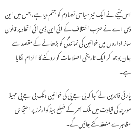
اس نتیجے نے ایک تیز سیاسی تصادم کو جنم دیا ہے، جس میں این
ڈی اے نے حزب اختلاف کے ائی این ڈی ائی اتحاد پر قانون
ساز اداروں میں خواتین کی نمائندگی کو بڑھانے کے مقصد سے
جان بوجھ کر ایک تاریخی اصلاحات کو روکنے کا الزام لگایا
ہے۔
پارٹی قائدین نے کہا کہ بی جے پی کی خواتین ونگ بی جے پی مہیلا
مورچہ کی قیادت میں ملک بھر کے ضلع ہیڈکوارٹرز پر احتجاجی
مظاہرے منعقد کئے جائیں گے۔