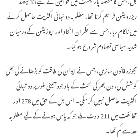
بل، جس کا مقصد پارلیمنٹ میں خواتین کے لیے 33 فیصد
ریزرویشن فراہم کرنا تھا، مطلوبہ دو تہائی اکثریت حاصل کرنے
میں ناکام رہا، جس سے حکمران اتحاد اور اپوزیشن کے درمیان
شدید سیاسی تصادم شروع ہو گیا۔
مجوزہ قانون سازی، جس نے ایوان کی طاقت کو بڑھانے کی بھی
کوشش کی، دن بھر کی بحث کے باوجود آئینی طور پر دو تہائی
اکثریت حاصل نہیں کر سکی۔ اس بل کے حق میں 278 اور
مخالفت میں 211 ووٹ ملے جو کہ پاس ہونے کے لیے مطلوبہ
حد سے کم تھا۔