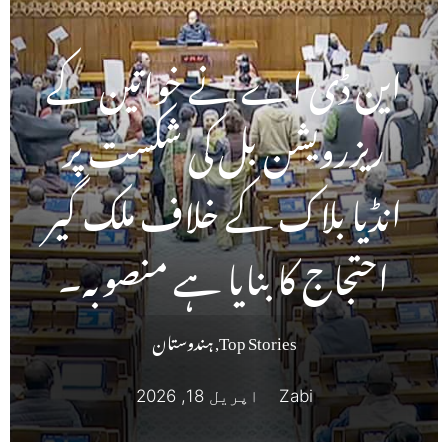
این ڈی اے نے خواتین کے
ریزرویشن بل کی شکست پر
انڈیا بلاک کے خلاف ملک گیر
احتجاج کا بنایا ہے منصوبہ۔
Top Stories
,
ہندوستان
Zabi
اپریل 18, 2026