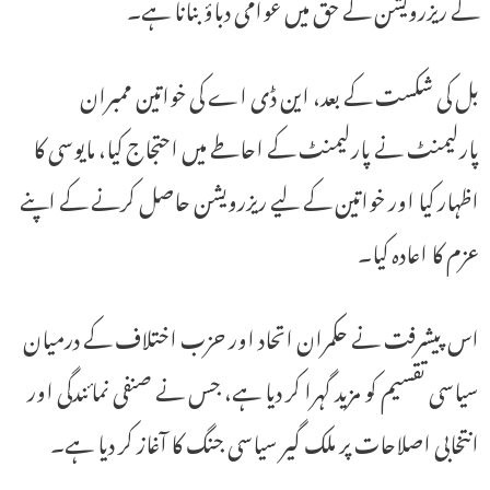
کے ریزرویشن کے حق میں عوامی دباؤ بنانا ہے۔
بل کی شکست کے بعد، این ڈی اے کی خواتین ممبران
پارلیمنٹ نے پارلیمنٹ کے احاطے میں احتجاج کیا، مایوسی کا
اظہار کیا اور خواتین کے لیے ریزرویشن حاصل کرنے کے اپنے
عزم کا اعادہ کیا۔
اس پیشرفت نے حکمران اتحاد اور حزب اختلاف کے درمیان
سیاسی تقسیم کو مزید گہرا کر دیا ہے، جس نے صنفی نمائندگی اور
انتخابی اصلاحات پر ملک گیر سیاسی جنگ کا آغاز کر دیا ہے۔