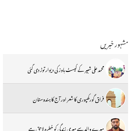
مشہور خبریں
محمد علی شبیر کے گیسٹ ہاوز کی دیوار توڑ دی گئی
فراق گورکھپوری کا شعر اور آج کا ہندوستان
میرے والد سے میری زندگی کو خطرہ لاحق ہے