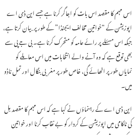
اس مہم کا مقصد اس بات کو اجاگر کرنا ہے جسے این ڈی اے
اپوزیشن کے “خواتین مخالف ایجنڈا” کے طور پر بیان کرتا ہے،
جبکہ اس مسئلے پر رائے عامہ کو متحرک کرنا ہے۔ بی جے پی سے
بھی توقع ہے کہ وہ آنے والے انتخابات میں اس معاملے کو
نمایاں طور پر اٹھائے گی، خاص طور پر مغربی بنگال اور تمل ناڈو
میں۔
این ڈی اے کے رہنماؤں نے کہا ہے کہ اس مہم کا مقصد بل
کی ناکامی میں اپوزیشن کے کردار کو بے نقاب کرنا اور خواتین