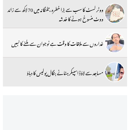
ووٹر لسٹ کا سب سے بڑا خطرہ ،تلنگانہ میں 70 لاکھ سے زائد
ووٹ منسوخ ہونے کا خدشہ
غداروں سے ملاقات کا وقت ہے نوجوان سے ملنے کا نہیں
مساجد سے لاؤڈ اسپیکر ہٹانے بنگال پولیس کا دباؤ