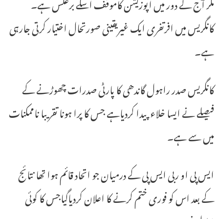
مگر آج کے دور میں اپوزیشن کاموقف اسکے برعکس ہے۔
کانگریس میں افرتفری ایک غیریقینی صورتحال اختیار کرتی جارہی
ہے۔
کانگریس صدر راہول گاندھی کا پارٹی صدرات چھوڑنے کے
فیصلے نے ایسا خلاء پیدا کردیاہے جس کا پرا ہونا تقریبا ناممکنات
میں سے ہے۔
ایس پی او ربی ایس پی کے درمیان جو اتحاد قائم ہوا تھا نتائج
کے بعد اس کو فوری ختم کرنے کا اعلان کردیاگیاجس کا کوئی