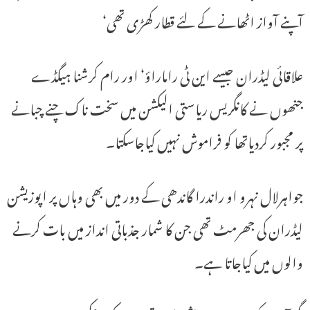
آپنے آواز اٹھانے کے لئے قطار کھڑی تھی‘
علاقائی لیڈران جیسے این ٹی راماراؤ‘ اور رام کرشنا ہیگڈے
جنھوں نے کانگریس ریاستی الیکشن میں سخت ناک چنے چبانے
پر مجبور کردیاتھا کو فراموش نہیں کیاجاسکتا۔
جواہرلال نہرو او راندرا گاندھی کے دور میں بھی وہاں پر اپوزیشن
لیڈران کی جھرمٹ تھی جن کا شمار جذباتی انداز میں بات کرنے
والوں میں کیاجاتا ہے۔