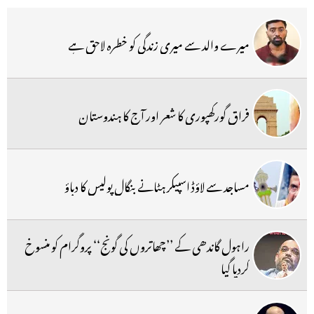
میرے والد سے میری زندگی کو خطرہ لاحق ہے
فراق گورکھپوری کا شعر اور آج کا ہندوستان
مساجد سے لاؤڈ اسپیکر ہٹانے بنگال پولیس کا دباؤ
راہول گاندھی کے ’’چھاتروں کی گونج‘‘ پروگرام کو منسوخ
کردیا گیا