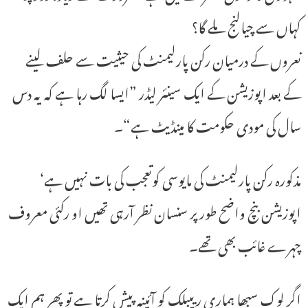
کہاں سے چیالنج ملے گا؟
نعروں کے درمیان رکن پارلیمنٹ کی حیثیت سے حلف لینے
کے بعد اپوزیشن کے ایک سینئر لیڈر ”ایسا لگ رہا ہے کہ یہ دس
سال کی مودی حکومت کا مینڈیٹ ہے“۔
مذکورہ رکن پارلیمنٹ کی مایوسی کوتعجب کی بات نہیں ہے‘
اپوزیشن بنچ واضح طور پر سنسان نظر آرہی تھیں او رکئی معروف
چہرے غائب بھی تھے۔
اگر لوک سبھا ہماری ریپبلک کو آئینہ پیش کرتا ہے تو پھر ہم ایک