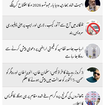
امیت شاہ بھارتیہ ودیا پار مہوتسو 2026ء کا افتتاح کرینگے
تلنگانہ میں آج سے آٹو، کیب ، لاری اور ایپ پر مبنی ڈیلیوری
سرویس بند
ارباب جامعہ نظامیہ کو قیمتی اراضی پر دعوی پیش کرنے سے
روکا جا رہا ہے
3 کروڑ روپئے کا فراڈ کیس: سلمان خان، الویرا خان اوردیگر کو
سمن، 5 اکتوبر کو عدالت میں پیش ہونے کا حکم
چھاتروں کی گونج،پروگرام طے شدہ مقام پر ہی ہوگا، کانگریس
کا اعلان