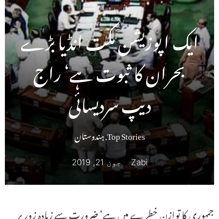
ایک اپوزیشن مکت انڈیا بڑے
بحران کا ثبوت ہے‘ راج
دیپ سردیسائی
Top Stories
,
ہندوستان
Zabi
جون 21, 2019
جمہوری کا توازن خطرے میں ہے‘ ضرورت سے زیادہ زور پر