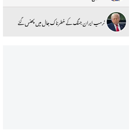
ٹرمپ ایران جنگ کے خطرناک جال میں پھنس گئے