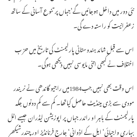
نئی دور میں داخل ہوجائیں گے‘جہاں پر تنوع آسانی کے ساتھ
زعفرانیت کو راستہ دے گی۔
اس سے قبل شائد ہندوستانی پارلیمنٹ کی تاریخ میں حز ب
اختلاف نے کبھی اتنی مایوسی نہیں دیکھی ہوگی۔
اس وقت بھی نہیں جب1984میں راجیو گاندھی نے نریندر
مودی سے بڑی مینڈیٹ حاصل کیاتھا۔ کم سے کم دونوں جگہ
پارلیمنٹ کے باہر او راندر جہاں پر اپوزیشن لیڈران جیسے اٹل
بہاری واجپائی‘ ایل کے اڈوانی‘ جارج فرنانڈیز اور چندرشیکھر