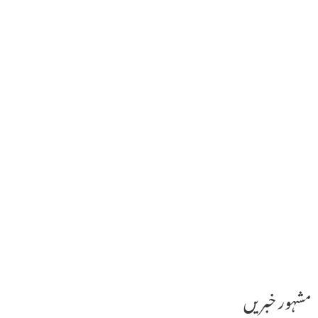
مشہور خبریں