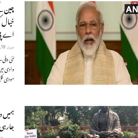
چین کے
خیال ک
اے پی ک
جون 19, 2020
نئی دہلی
وادی میں
مودی کل
ہمیں د
جارہی