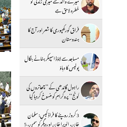
میرے والد سے میری زندگی کو
خطرہ لاحق ہے
فراق گورکھپوری کا شعر اور آج کا
ہندوستان
مساجد سے لاؤڈ اسپیکر ہٹانے بنگال
پولیس کا دباؤ
راہول گاندھی کے ’’چھاتروں کی
گونج‘‘ پروگرام کو منسوخ کردیا گیا
3 کروڑ روپئے کا فراڈ کیس: سلمان
خان، الویرا خان اوردیگر کو سمن، 5