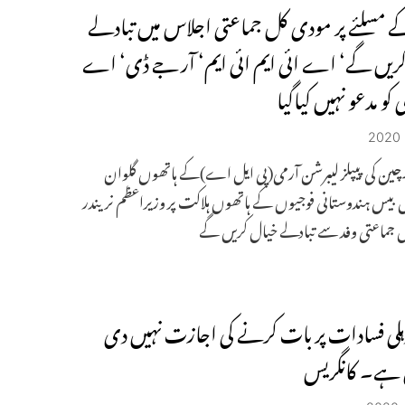
 مسلئے پر مودی کل جماعتی اجلاس میں تبادلے
ریں گے‘ اے ائی ایم ائی ایم‘ آر جے ڈی‘ اے
و مدعو نہیں کیاگیا
۔چین کی پیپلز لیبرشن آرمی(پی ایل اے)کے ہاتھوں گلوان
 بیس ہندوستانی فوجیوں کے ہاتھوں ہلاکت پر وزیراعظم نریندر
 جماعتی وفد سے تبادلے خیال کریں گے
ہلی فسادات پر بات کرنے کی اجازت نہیں دی
 ہے۔ کانگریس