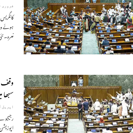
فروری 5, 2026
کانگریس 
ہوئے ویل
نعرہ۔ نئ
وقف ب
سبھا می
اپریل 1, 2025
رجیجو نے
اپوزیشن 