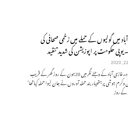
باد میں گولیوں کے حملے میں زخمی صحافی کی
وپی حکومت پر اپوزیشن کی شدید تنقید
غازی آباد۔غازی آباد کے وجئے نگر میں 20جون کے روز گھر کے قریب
ی وکرم جوشی پر ہتھیار بند حملہ آوروں نے جان لیوا حملہ کیاتھا‘
 کے روز