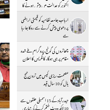
اکتوبر کو عدالت میں پیش ہونے کا
حکم
ارباب جامعہ نظامیہ کو قیمتی اراضی
پر دعوی پیش کرنے سے روکا جا رہا
ہے
چھاتروں کی گونج،پروگرام طے شدہ
مقام پر ہی ہوگا، کانگریس کا اعلان
عصمت ریزی کیس میں ترون تیج
پال کو 10 سال قید
حیدرآباد کے 15 اسمبلی حلقوں سے
10 لاکھ ووٹ ختم کرنے کی تیاری