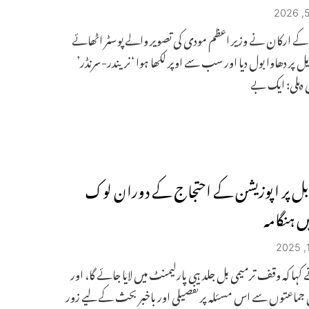
کے ارکان نے وزیر اعظم مودی کی تصویر والے پوسٹر اٹھائے
 پر دھاوا بول دیا اور سب سے اوپر لکھا ہوا ‘نریندر-سرنڈر’
ی دہلی: ایک بے
ل پر اپوزیشن کے احتجاج کے دوران لوک
ں ہنگامہ
 کہا کہ وقف ترمیمی بل جلد ہی پارلیمنٹ میں لایا جائے گا، اور
جماعتوں سے اس مسئلہ پر تفصیلی اور باخبر بحث کے لیے زور