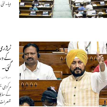
دیا۔ نئی
ٹریژری
کے درم
گئی۔
جولائی 25, 2024
مرکزی بج
کے سابق 
جمعرات