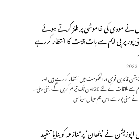
س نے مودی کی خاموشی پر طنز کرتے ہوئے
ی پور پر پی ایم سے بات چیت کا انتظار کررہے
زیشن قائدین قومی درالحکومت میں انتظار کررہے ہیں اور
وزیراعظم سے ملاقات کے لئے 20جون تک قیام کریں گے۔نئی دہلی۔
 نے منی پور سے دس ہم حیال سیاسی
ں اپوزیشن نے ’پٹھان‘ پر تنازعہ کو بنایا تنقید