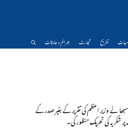
سیات
تفریح
تجارت
جرائم و حادثات
ھا نے وزیر اعظم کی تقریر کے بغیر صدر کے
ر شکریہ کی تحریک منظور کی۔