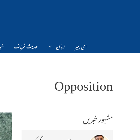
Ski
t
conten
ای پیپر
زبان
حدیث شریف
شہر
Opposition
مشہور خبریں