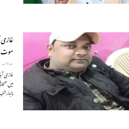
غازی آ
موت۔ ی
جولائی 22, 2020
میں صحاف
چہارشنبہ