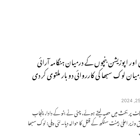
 اور اپوزیشن بنچوں کے درمیان ہنگامہ آرائی
یان لوک سبھا کی کارروائی دو بار ملتوی کر دی
ٹ پر بحث میں حصہ لیتے ہوئے، چنی نے بٹو کے دادا، پنجاب
وزیر اعلیٰ بینت سنگھ کے قتل کا حوالہ دیا۔ نئی دہلی: لوک سبھا