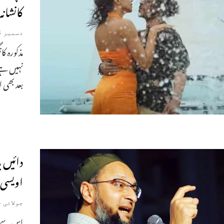
کانشانہ
دسمبر 18, 2022
مذکورہ ک
نہیں ہے۔
بعد بھی 
دائیں 
اویسی 
جولائی 4, 2022
اس سے ق