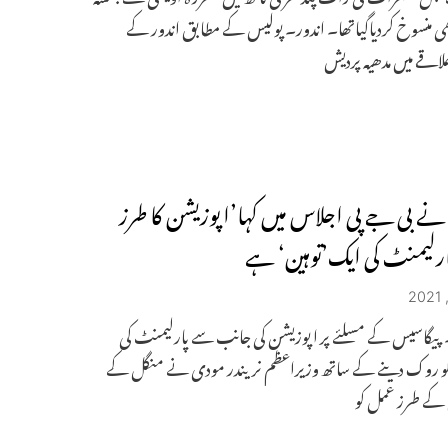
ھی منسوخ کردیاگیاتھا۔ اندور۔ پولیس کے مطابق اندور کے
اقے میں مدھیہ پردیش
ے بی جے پی اجلاس میں کہا’اپوزیشن کا طرز
رلیمنٹ کی ایک’توہین‘ ہے
۔ پیگاسیس کے مسلئے پر اپوزیشن کی جانب سے پارلیمنٹ کی
 کو روک دینے کے ساتھ وزیراعظم نریندر مودی نے منگل کے
کے طرز عمل کو