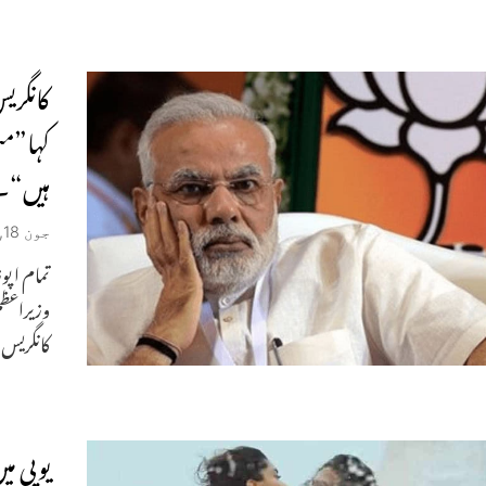
کانگری
کہا”من
ہیں“۔
جون 18, 2023
تمام اپو
کانگریس
یوپی می