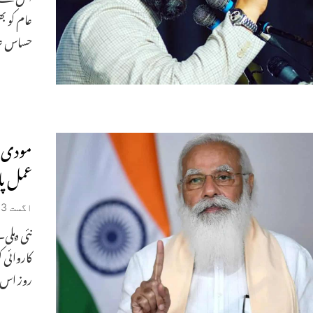
عام کو ب
حساس عل
مودی ن
عمل پا
اگست 3, 2021
نئی دہلی
کاروائی
روز اس 