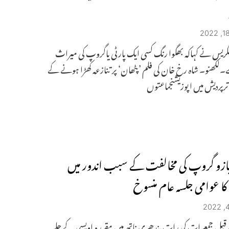
انگریس نے کہاکہ بھگوا رنگ کسی ایک پارٹی یاگروپ کی میراث
لکھنو۔ شاہ رخ خان کی فلم ’پٹھان‘ پر تنازعہ کھڑا ہونے کے
اترپردیش میں اپوزیشنجماعتوں
بازو گروپ کی مخالفت کے سبب اندور میں
کا عوامی جلسہ عام منسوخ
بل جمعرات کی رات پندھری ناتھ میں مقرر ہ اویسی کے جلسہ