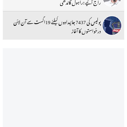
راج آئیے :راہول گاندھی
پولیس کی 7437 جائیدادوں کیلئے 19اگست سے آن لائن
درخواستوں کا آغاز