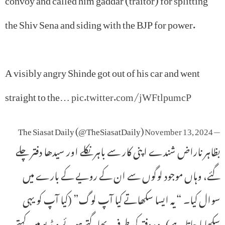
the Shiv Sena and siding with the BJP for power.
A visibly angry Shinde got out of his car and went
straight to the…
pic.twitter.com/jWFtlpumcP
November 13, 2024
— The Siasat Daily (@TheSiasatDaily)
بظاہر ناراض شندے اپنی کار سے باہر نکلے اور سیدھا دفتر چلے
گئے، وہاں موجود لوگوں سے ان کے رویے کے بارے میں
سوال کیا۔ “یہ ایسا سکھاتے کیا آپ لوگ” (کیا آپ کو یہی
سکھایا جاتا ہے)، وہ دفتر کی طرف بھاگتے ہوئے ویڈیو میں کہتے