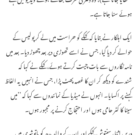
ہوئے سنا جاتا ہے۔
ایک اہلکار نے بتایا کہ کٹکے کو حراست میں لے کر پولیس کے
حوالے کر دیا گیا، جس نے اسے تھوڑی دیر بعد چھوڑ دیا۔ بعد میں
نامہ نگاروں سے بات چیت کرتے ہوئے، کٹکے نے کہا کہ
شندے کو دیکھ کر ان کا غصہ پھٹ پڑا، جس نے انہیں یہ الفاظ
کہنے پر اکسایا۔ انہوں نے میڈیا کے نمائندوں سے کہا کہ ’’میں
سینا کا کٹر حامی ہوں اور احتجاج کرنے پر مجبور ہوں۔
دریں اثنا، سنتوش کٹکے اور ان کے والد بدھ کو ماتوشری میں