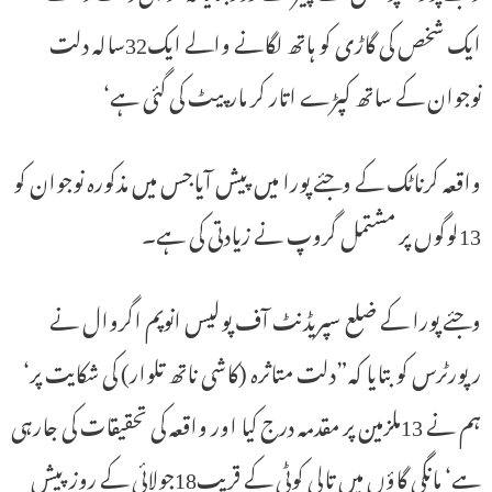
ایک شخص کی گاڑی کو ہاتھ لگانے والے ایک32سالہ دلت
نوجوان کے ساتھ کپڑے اتار کر مارپیٹ کی گئی ہے‘
واقعہ کرناٹک کے وجئے پورا میں پیش آیاجس میں مذکورہ نوجوان کو
13لوگوں پر مشتمل گروپ نے زیادتی کی ہے۔
وجئے پورا کے ضلع سپریڈنٹ آف پولیس انوپم اگروال نے
رپورٹرس کو بتایا کہ”دلت متاثرہ (کاشی ناتھ تلوار) کی شکایت پر‘
ہم نے 13ملزمین پر مقدمہ درج کیا اور واقعہ کی تحقیقات کی جارہی
ہے‘ مانگی گاؤں میں تالی کوٹی کے قریب18جولائی کے روز پیش