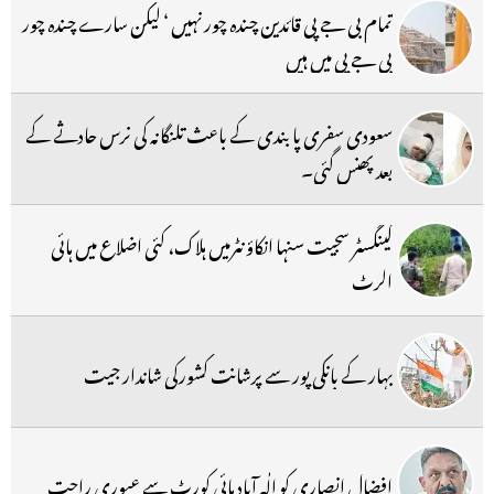
تمام بی جے پی قائدین چندہ چور نہیں ‘ لیکن سارے چندہ چور
بی جے پی میں ہیں
سعودی سفری پابندی کے باعث تلنگانہ کی نرس حادثے کے
بعد پھنس گئی۔
گینگسٹر سجیت سنہا انکاؤنٹرمیں ہلاک، کئی اضلاع میں ہائی
الرٹ
بہار کے بانکی پور سے پرشانت کشورکی شاندار جیت
افضال انصاری کو الٰہ آباد ہائی کورٹ سے عبوری راحت