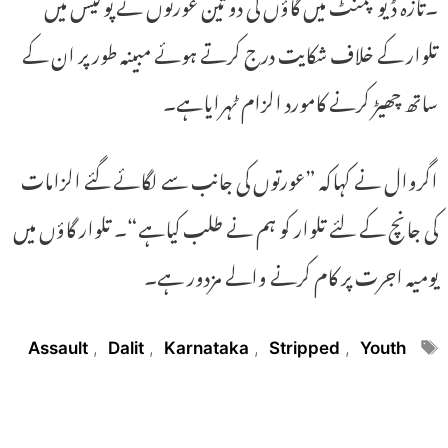
۔تازہ ڈیولپمنٹ میں گاؤں کی دو تین عورتوں نے پولیس میں
تلوار کے خلاف شکایت درج کرتے ہوئے مبینہ طور پر ان کے
ساتھ چھیڑ کرنے کامورد الزام ٹہرایاہے۔
اگروال نے کہاکہ ”عورتوں کی جانب سے لگائے گئے الزامات
کی جانچ کے لئے تلوار کو ہم نے طلب کیاہے“۔ تلوار گاؤں میں
یومیہ اجرت پر کام کرنے والے مزدور ہے۔
Tags
Assault
,
Dalit
,
Karnataka
,
Stripped
,
Youth