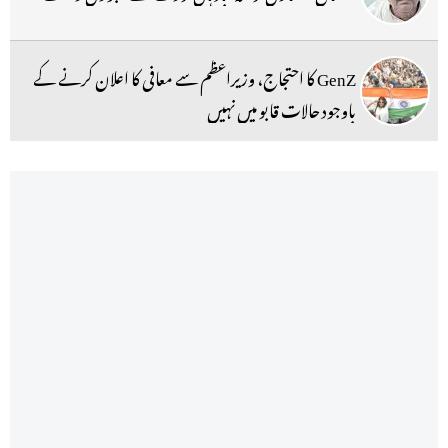
GenZ کا احتجاج، وزیراعظم سے معافی کا اعلان کرنے کے
باوجود حالات قابو میں نہیں