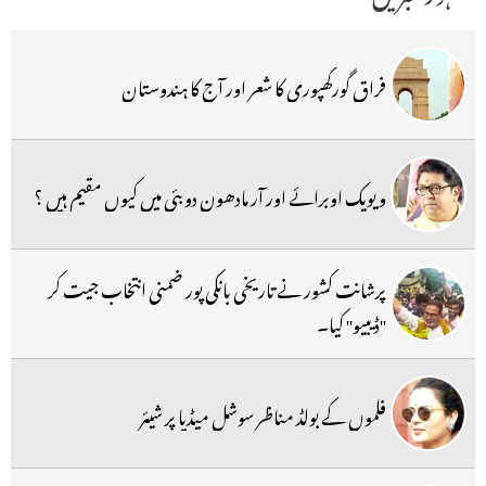
فراق گورکھپوری کا شعر اور آج کا ہندوستان
ویویک اوبرائے اور آر مادھون دوبئی میں کیوں مقیم ہیں ؟
پرشانت کشور نے تاریخی بانکی پور ضمنی انتخاب جیت کر
''ڈیبیو'' کیا۔
فلموں کے بولڈ مناظر سوشل میڈیا پر شیئر