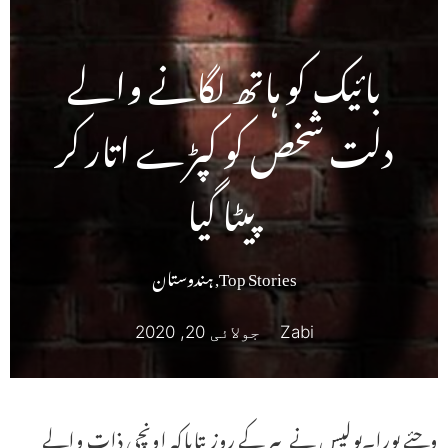
بائیک کو ہاتھ لگانے والے
دلت شخص کو کپڑے اتار کر
پیٹا گیا
Top Stories
,
ہندوستان
Zabi
جولائی 20, 2020
وجئے پورا۔پولیس نے پیر کے روز بتایاکہ اونچی ذات والے