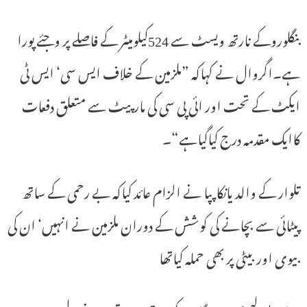
بنگلوروکے نارتھ ویسٹ سے 524کیلومیٹر کے فاصلے پر وجئے پورا
ہے۔اگروال نے کہاکہ ”ملزمین کے خلاف ایس سی‘ ایس ٹی
ایکٹ کے تحت اور ائی پی سی کی مارپیٹ سے متعلق دفعات
کاایک مقدمہ درج کیاگیاہے“۔
تلوار کے والد یانکاپپا نے الزام عائد کیاکہ بے رحمی کے ساتھ
پیٹائی سے بچانے کی کوشش کے دوران ملزمین نے انہیں‘ ان کی
بیوی اور بیٹی پر بھی حملہ کیاتھا