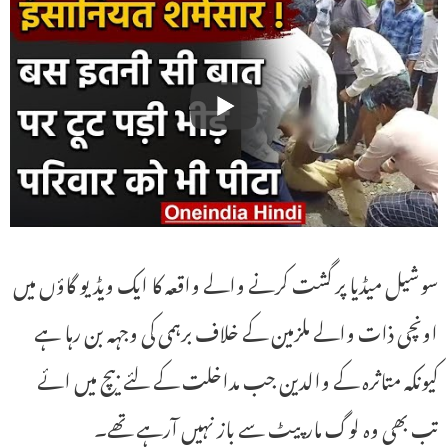
سوشیل میڈیا پر گشت کرنے والے واقعہ کا ایک ویڈیو گاؤں میں
اونچی ذات والے ملزمین کے خلاف برہمی کی وجہہ بن رہا ہے
کیونکہ متاثرہ کے والدین جب مداخلت کے لئے بیچ میں ائے
تب بھی وہ لوگ مارپیٹ سے باز نہیں آرہے تھے۔