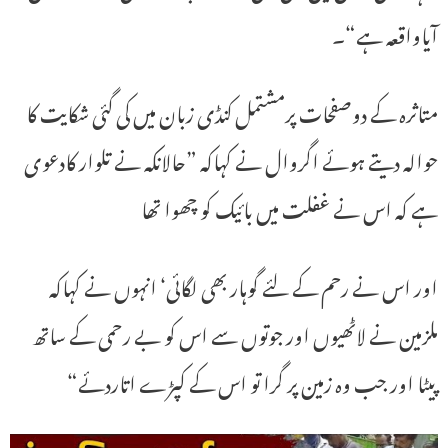
آیاواقعہ ہے“۔
متاثرہ کے دوصفحات پرمشتمل کنڈی زبان میں کی گئی شکایت کا
حوالہ دیتے ہوئے اگروال نے کہاکہ ”حالانکہ نے تلوار کادعوی
ہے کہ اس نے غفلت میں بائیک کو چھوا تھا
اور اس نے رحم کے لئے گوہار بھی لگائی‘ انہوں نے کہاکہ
ملزمین نے لاٹھیوں اور جوتوں سے اس کو بے رحمی کے ساتھ
پیٹا اور جب وہ زمین پر گرا تو اس کے کپڑے اتاردئے“