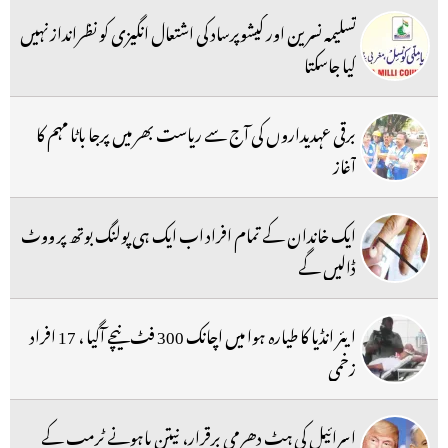
تسلیمہ نسرین اور کیشوپرساد کی اشتعال انگیزی کو نظرانداز نہیں
کیا جاسکتا
برقی عہدیداروں کی آج سے ریاست بھر میں پرجا باٹا مہم کا
آغاز
ایک خاندان کے تمام افراد اب ایک ہی پولنگ بوتھ پر ووٹ
ڈالیں گے
ایئر انڈیا کا طیارہ ہوا میں اچانک 300 فٹ نیچے آگیا ، 17 افراد
زخمی
اسرائیل کی ہٹ دھرمی برقرار، نیتن یاہونے ٹرمپ کے