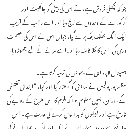
جو کہ مچھلی فروش ہے، نے اس کی بیٹی کو چاکلیٹ اور
کرکورے کے وعدوں سے لالچ دیا اور اسے تالاب کے قریب
ایک الگ تھلگ جگہ پر لے گیا، جہاں اس نے اس کی عصمت
دری کی، اس کا گلا کاٹ دیا اور اسے مرنے کے لیے چھوڑ دیا۔
ہسپتال لاپرواہی کے دعوؤں کی تردید کرتا ہے۔
مظفر پور پولیس نے ساہنی کو گرفتار کیا اور کہا، “ابتدائی تفتیش
کے دوران، ہمیں معلوم ہوا کہ ملزم کا اس طرح کے رویے کی
تاریخ ہے اور لڑکیوں کو ہراساں کرنے کی عادت ہے۔ اس
واقعے سے دو دن پہلے، اس نے ایک اور لڑکی پر حملہ کرنے کی