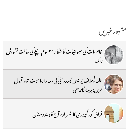
مشہور خبریں
ظالم بات کی حیوانیات کا شکا رمعصوم بچے کی حالت تشویش
ناک
طلبہ کیخلاف پولیس کارروائی کی ذمہ داریامیت شاہ قبول
کریں:پرینکا گاندھی
فراق گورکھپوری کا شعر اور آج کا ہندوستان