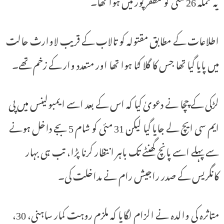
یہ حملہ 26 مئی کو مظفر پور میں ہوا تھا۔
اطلاعات کے مطابق مقتولہ کو تالاب کے قریب لاوارث حالت
میں پایا گیا تھا جس کا گلا کٹا ہوا تھا اور متعدد وار کے زخم تھے۔
لڑکی کے چچا نے دعویٰ کیا کہ اس کے بعد اسے ایمبولینس میں پی
ایم سی ایچ لے جایا گیا لیکن 31 مئی کو شام 5 بجے داخل ہونے
سے پہلے اسے پانچ گھنٹے تک باہر انتظار کرنا پڑا، تب ہی بہار
کانگریس کے صدر راجیش رام نے مداخلت کی۔
متاثرہ کی والدہ نے الزام لگایا کہ ملزم روہت کمار ساہنی، 30،