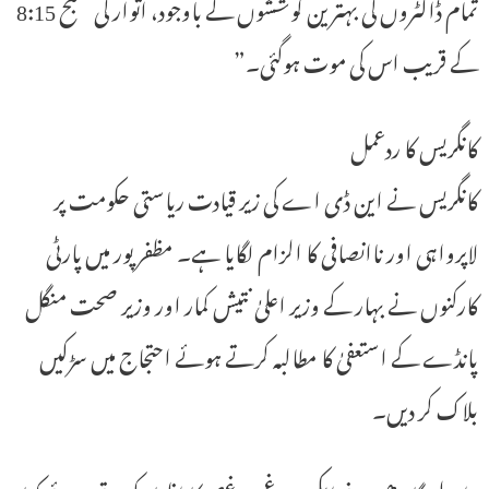
تمام ڈاکٹروں کی بہترین کوششوں کے باوجود، اتوار کی صبح 8:15
کے قریب اس کی موت ہوگئی۔”
کانگریس کا ردعمل
کانگریس نے این ڈی اے کی زیر قیادت ریاستی حکومت پر
لاپرواہی اور ناانصافی کا الزام لگایا ہے۔ مظفر پور میں پارٹی
کارکنوں نے بہار کے وزیر اعلیٰ نتیش کمار اور وزیر صحت منگل
پانڈے کے استعفیٰ کا مطالبہ کرتے ہوئے احتجاج میں سڑکیں
بلاک کر دیں۔