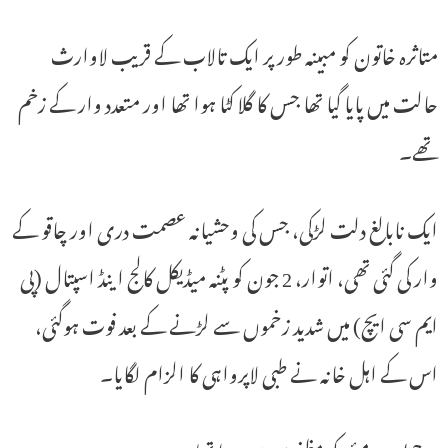
متاثرہ خاتون کو مبینہ طور پر ایک تالاب کے قریب لاوارث
حالت میں پایا گیا تھا جس کا گلا کٹا ہوا تھا اور متعدد وار کے زخم
تھے۔
ایک نابالغ دلت لڑکی، جس کی وحشیانہ عصمت دری اور چاقو کے
وار کی گئی تھی، اتوار، 2 جون کو پٹنہ میڈیکل کالج اینڈ اسپتال (پی
ایم سی ایچ) میں شدید زخموں سے لڑنے کے بعد فوت ہوگئی،
اس کے اہل خانہ نے طبی لاپرواہی کا الزام لگایا۔