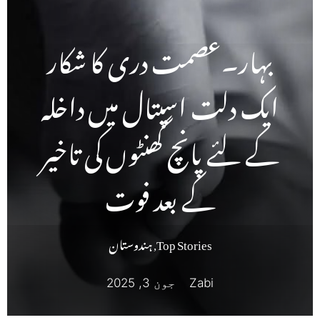
بہار۔عصمت دری کا شکار
ایک دلت اسپتال میں داخلہ
کے لئے پانچ گھنٹوں کی تاخیر
کے بعد فوت
Top Stories
,
ہندوستان
Zabi
جون 3, 2025