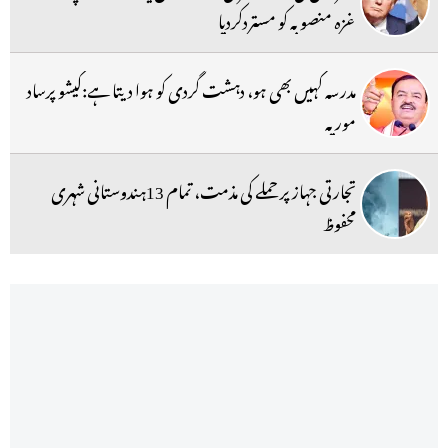
غزہ منصوبہ کو مستردکردیا
مدرسہ کہیں بھی ہو، دہشت گردی کو ہوا دیتا ہے:کیشو پرساد
موریہ
تجارتی جہاز پر حملے کی مذمت، تمام 13ہندوستانی شہری
محفوظ