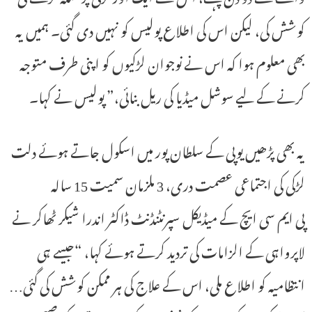
کوشش کی، لیکن اس کی اطلاع پولیس کو نہیں دی گئی۔ ہمیں یہ
بھی معلوم ہوا کہ اس نے نوجوان لڑکیوں کو اپنی طرف متوجہ
کرنے کے لیے سوشل میڈیا کی ریل بنائی،” پولیس نے کہا۔
یہ بھی پڑھیں یوپی کے سلطان پور میں اسکول جاتے ہوئے دلت
لڑکی کی اجتماعی عصمت دری، 3 ملزمان سمیت 15 سالہ
پی ایم سی ایچ کے میڈیکل سپرنٹنڈنٹ ڈاکٹر اندرا شیکر ٹھاکر نے
لاپرواہی کے الزامات کی تردید کرتے ہوئے کہا، “جیسے ہی
انتظامیہ کو اطلاع ملی، اس کے علاج کی ہر ممکن کوشش کی گئی…