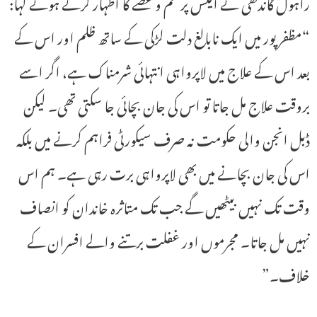
راہول گاندھی نے ایکس پر غم و غصے کا اظہار کرتے ہوئے کہا:
“مظفر پور میں ایک نابالغ دلت لڑکی کے ساتھ ظلم اور اس کے
بعد اس کے علاج میں لاپرواہی انتہائی شرمناک ہے، اگر اسے
بروقت علاج مل جاتا تو اس کی جان بچائی جا سکتی تھی۔ لیکن
ڈبل انجن والی حکومت نہ صرف سیکورٹی فراہم کرنے میں بلکہ
اس کی جان بچانے میں بھی لاپرواہی برت رہی ہے۔ ہم اس
وقت تک نہیں بیٹھیں گے جب تک متاثرہ خاندان کو انصاف
نہیں مل جاتا۔ مجرموں اور غفلت برتنے والے افسران کے
خلاف۔”