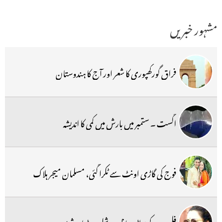
مشہور خبریں
فراق گورکھپوری کا شعر اور آج کا ہندوستان
اگست ۔ ستمبر میں بارش میں کمی کا اندیشہ
فوج کی گاڑی اونٹ سے ٹکرا گئی، مسلمان میجر ہلاک