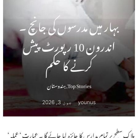
بہار میں مدرسوں کی جانچ ۔
اندرون 10 رپورٹ پیش
کرنے کا حکم
Top Stories
,
ہندوستان
younus
جون 3, 2026
بلاک سطح پر تمام مدارس کا جائزہ لیا جائے گا ۔ عمارت ‘ عملہ ‘