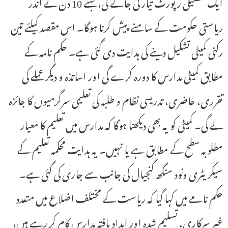
ایک تفصیلی رپورٹ تیار کی جائے گی، جسے 10 دن کے اندر
ریاستی حکومت کے سامنے پیش کرنا ہوگا۔ اس مقصد کیلئے تین
رکنی کمیٹی تشکیل دینے کی ہدایت دی گئی ہے۔ حکم نامہ کے
مطابق کمیٹی مدارس کا دورہ کرے گی اور اساتذہ و دیگر عملے کی
تقرری، حاضری، تدریسی نظام و طلبہ کی تعلیمی سرگرمیوں کا جائزہ
لے گی۔ کمیٹی کو یہ بھی دیکھنا ہوگا کہ مدارس میں تعلیم کا معیار
مطلوبہ سطح کے مطابق ہے یا نہیں۔ یہ ہدایت محکمہ تعلیم کے
سیکریٹری ونود سنگھ گنجیال کی جانب سے جاری کی گئی ہے۔
حکم نامے میں کہا گیا کہ ریاست کے مختلف اضلاع میں متعدد
غیر سرکاری، تسلیم شدہ اور امداد یافتہ مدارس کام کر رہے ہیں،