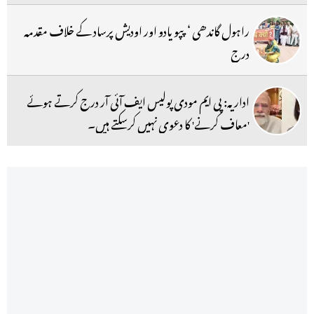
راہول گاندھی ‘ پپو یادو اور اودیش پرساد کے خلاف مقدمہ
درج
اداریہ: پی ایم مودی پولیس ایف آئی آر درج کرتے ہوئے
'معاف کرنے' کا دعوی نہیں کرسکتے ہیں۔