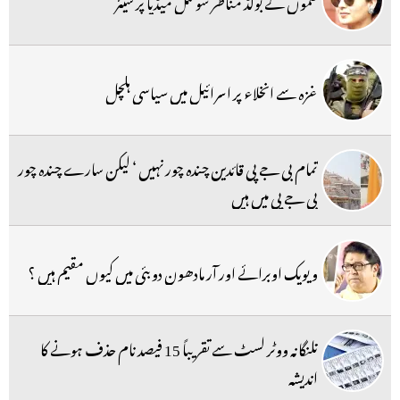
فلموں کے بولڈ مناظر سوشل میڈیا پر شیئر
غزہ سے انخلاء پر اسرائیل میں سیاسی ہلچل
تمام بی جے پی قائدین چندہ چور نہیں ‘ لیکن سارے چندہ چور
بی جے پی میں ہیں
ویویک اوبرائے اور آر مادھون دوبئی میں کیوں مقیم ہیں ؟
تلنگانہ ووٹر لسٹ سے تقریباً 15 فیصد نام حذف ہونے کا
اندیشہ