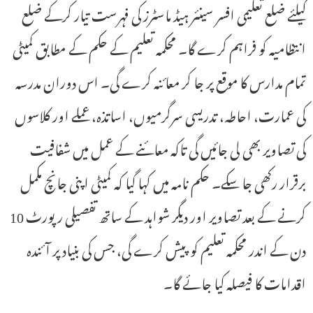
کیلئے ضلع تعلیمی افسر سینئر ہیڈ ماسٹرز کی فہرست تیار کرکے ضلع
انتظامیہ کو فراہم کرے گا۔ محکمہ تعلیم کے حکم کے مطابق کمیٹی
تمام مدارس کا موقع پر جا کر معائنہ کرے گی۔ اس دوران مدرسہ
کی عمارت، احاطہ، تدریسی سرگرمیوں، اساتذہ، عملے اور کلاسوں
کی تصاویر بھی لی جائیں گی تاکہ معائنے کے عمل میں شفافیت
برقرار رکھی جا سکے۔ حکم نامہ میں کہا گیا کہ کمیٹی اپنی جانچ مکمل
کرنے کے بعد تصاویر اور دیگر شواہد کے ساتھ تفصیلی رپورٹ 10
دن کے اندر محکمہ تعلیم کو پیش کرے گی، جس کی بنیاد پر آئندہ
اقدامات کا فیصلہ کیا جائے گا۔