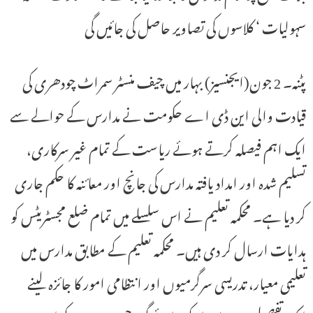
سہولیات ‘ کلاسوں کی تصاویر حاصل کی جائیں گی
پٹنہ۔ 2 جون(ایجنسیز) بہار میں چیف منسٹر سمراٹ چودھری کی
قیادت والی این ڈی اے حکومت نے مدارس کے حوالے سے
ایک اہم فیصلہ کرتے ہوئے ریاست کے تمام غیر سرکاری،
تسلیم شدہ اور امداد یافتہ مدارس کی جانچ اور معائنہ کا حکم جاری
کر دیا ہے۔ محکمہ تعلیم نے اس سلسلے میں تمام ضلع مجسٹریٹس کو
ہدایات ارسال کر دی ہیں۔ محکمہ تعلیم کے مطابق مدارس میں
تعلیمی معیار، تدریسی سرگرمیوں اور انتظامی امور کا جائزہ لینے