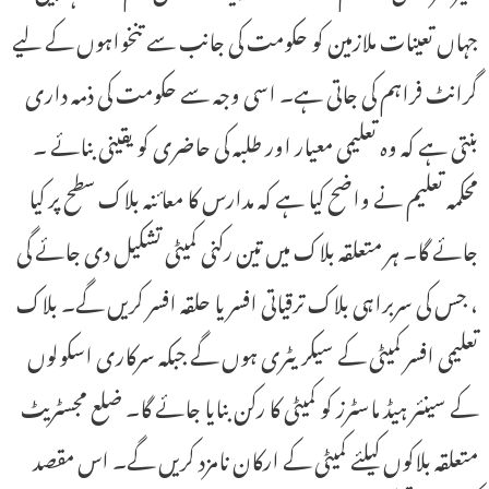
جہاں تعینات ملازمین کو حکومت کی جانب سے تنخواہوں کے لیے
گرانٹ فراہم کی جاتی ہے۔ اسی وجہ سے حکومت کی ذمہ داری
بنتی ہے کہ وہ تعلیمی معیار اور طلبہ کی حاضری کو یقینی بنائے ۔
محکمہ تعلیم نے واضح کیا ہے کہ مدارس کا معائنہ بلاک سطح پر کیا
جائے گا۔ ہر متعلقہ بلاک میں تین رکنی کمیٹی تشکیل دی جائے گی
، جس کی سربراہی بلاک ترقیاتی افسر یا حلقہ افسر کریں گے۔ بلاک
تعلیمی افسر کمیٹی کے سیکریٹری ہوں گے جبکہ سرکاری اسکولوں
کے سینئر ہیڈ ماسٹرز کو کمیٹی کا رکن بنایا جائے گا۔ ضلع مجسٹریٹ
متعلقہ بلاکوں کیلئے کمیٹی کے ارکان نامزد کریں گے۔ اس مقصد