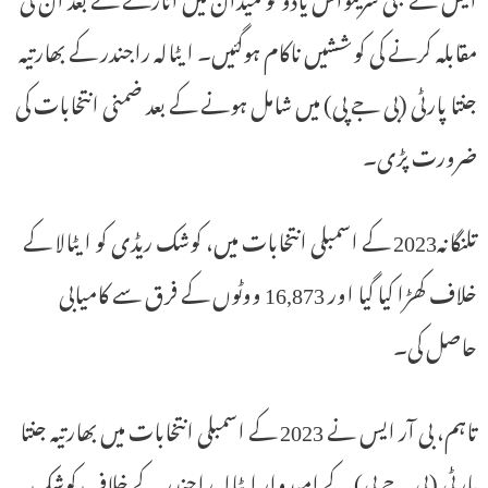
مقابلہ کرنے کی کوششیں ناکام ہوگئیں۔ ایٹالہ راجندر کے بھارتیہ
جنتا پارٹی (بی جے پی) میں شامل ہونے کے بعد ضمنی انتخابات کی
ضرورت پڑی۔
تلنگانہ2023 کے اسمبلی انتخابات میں، کوشک ریڈی کو ایٹالا کے
خلاف کھڑا کیا گیا اور 16,873 ووٹوں کے فرق سے کامیابی
حاصل کی۔
تاہم، بی آر ایس نے 2023 کے اسمبلی انتخابات میں بھارتیہ جنتا
پارٹی (بی جے پی) کے امیدوار ایٹالہ راجندر کے خلاف کوشک