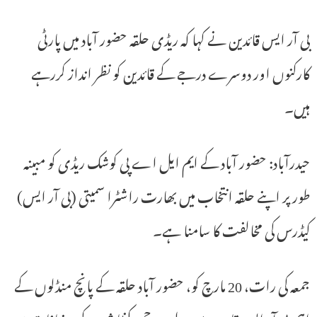
بی آر ایس قائدین نے کہا کہ ریڈی حلقہ حضور آباد میں پارٹی
کارکنوں اور دوسرے درجے کے قائدین کو نظر انداز کررہے
ہیں۔
حیدرآباد: حضور آباد کے ایم ایل اے پی کوشک ریڈی کو مبینہ
طور پر اپنے حلقہ انتخاب میں بھارت راشٹرا سمیتی (بی آر ایس)
کیڈرس کی مخالفت کا سامنا ہے۔
جمعہ کی رات، 20 مارچ کو، حضور آباد حلقہ کے پانچ منڈلوں کے