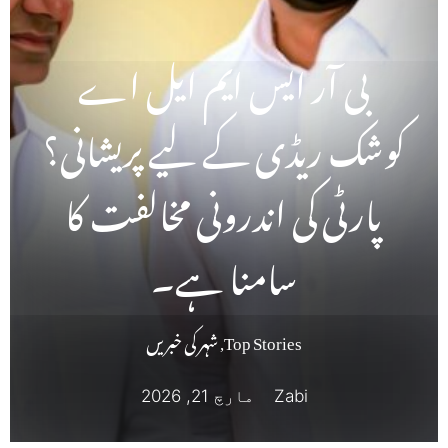
بی آر ایس ایم ایل اے
کوشک ریڈی کے لیے پریشانی؟
پارٹی کی اندرونی مخالفت کا
سامنا ہے۔
Top Stories
,
شہر کی خبریں
Zabi
مارچ 21, 2026