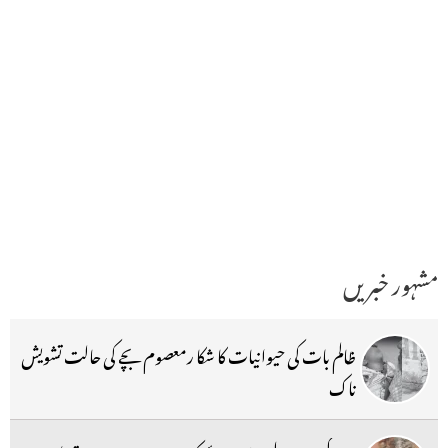
مشہور خبریں
ظالم بات کی حیوانیات کا شکا رمعصوم بچے کی حالت تشویش
ناک