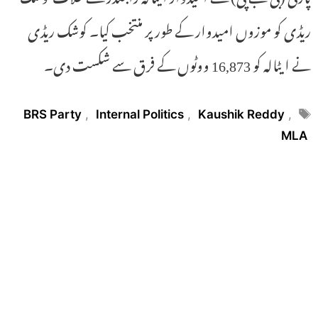
ریڈی کو موزوں امیدوار کے طور پر منتخب کیا۔ کوشک ریڈی
نے ایٹالہ کو 16,873 ووٹوں کے فرق سے شکست دی۔
Tags
BRS Party
,
Internal Politics
,
Kaushik Reddy
,
MLA