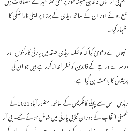
اہم بی آر ایس قائدین مبینہ طور پر جمی کنٹا شہر کے مضافات میں
جمع ہوئے اور ان کے ساتھ ریڈی کے برتاؤ پر اپنی ناراضگی کا
اظہار کیا۔
انہوں نے دعویٰ کیا کہ کوشک ریڈی حلقہ میں پارٹی کارکنوں اور
دوسرے درجے کے قائدین کو نظر انداز کررہے ہیں جو ان کی
پریشانی کا باعث بن گیا ہے۔
ریڈی، اس سے پہلے کانگریس کے ساتھ، حضور آباد 2021 کے
ضمنی انتخاب کے دوران گلابی پارٹی میں شامل ہوئے تھے۔ بی آر
ایس نے جی سرینواس یادو کو میدان میں اتارنے کے بعد ان کی