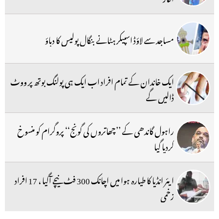
مساجد سے لاؤڈ اسپیکر ہٹانے بنگال پولیس کا دباؤ
ایک خاندان کے تمام افراد اب ایک ہی پولنگ بوتھ پر ووٹ
ڈالیں گے
راہول گاندھی کے ’’چھاتروں کی گونج‘‘ پروگرام کو منسوخ
کردیا گیا
ایئر انڈیا کا طیارہ ہوا میں اچانک 300 فٹ نیچے آگیا ، 17 افراد
زخمی