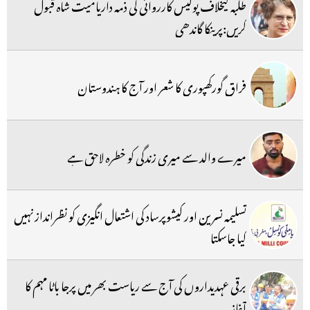
طلبہ کیخلاف پولیس کارروائی کی ذمہ داریامیت شاہ قبول
کریں:پرینکا گاندھی
فراق گورکھپوری کا شعر اور آج کا ہندوستان
میرے والد سے میری زندگی کو خطرہ لاحق ہے
تسلیمہ نسرین اور کیشوپرساد کی اشتعال انگیزی کو نظرانداز نہیں
کیا جاسکتا
برقی عہدیداروں کی آج سے ریاست بھر میں پرجا باٹا مہم کا
آغاز