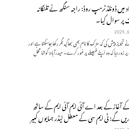
د میں ڈونلڈ ٹرمپ روڈ: راجہ سنگھ نے تلنگانہ
پر سوال کیا۔
 تجویز پیش کی کہ سڑک کا نام بھی بھاگیہ نگر رکھا جاسکتا ہے اور
 زور دیا کہ وہ اپنے فیصلے پر غور کرے۔ حیدرآباد: گوشا محل
کے آغاز کے بعد اے آئی ایم آئی ایم کے ساتھ
کریں گے: ٹی ایم سی کے معطل لیڈر ہمایوں کبیر