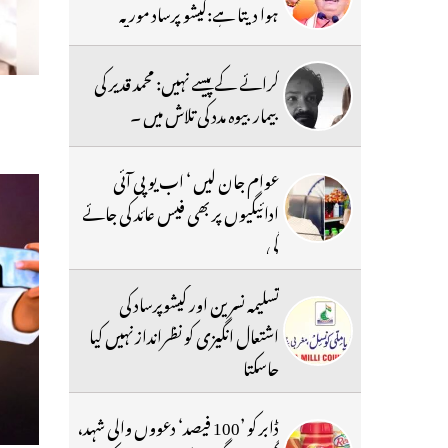
ہوا دیتا ہے:کیشو پرساد موریہ
کرائے کے پیسے نہیں: محمد قدیر کی
بیمار بیوہ مدد کی تلاش میں ۔
عوام جان لیں ‘ اب یو پی آئی
ادائیگیوں پر بھی فیس عائد کی جائے
گی
تسلیمہ نسرین اور کیشوپرساد کی
اشتعال انگیزی کو نظرانداز نہیں کیا
جاسکتا
ڈابر کو ’100 فیصد‘ دعووں والی شہد،