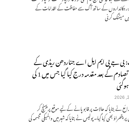
اور دکانداروں کے ساتھ آگ سے حفاظت کے اقدامات کے
ں میٹنگ کرنی
: بی جے پی ایم ایل اے جناردھن ریڈی کے
خلاف تصادم کے بعد مقدمہ درج کیا گیا جس میں 1 کی
وگئی
ئع نے بتایا کہ حالات پر قابو پانے کے لیے موقع پر پہنچ کر
پر پتھراؤ بھی کیا گیا۔ پولیس نے بتایا کہ شہر میں والمیکی مجسمہ کی