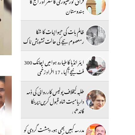
فراق گورکھپوری کا شعر اور آج کا
ہندوستان
ظالم بات کی حیوانیات کا شکا
رمعصوم بچے کی حالت تشویش ناک
ایئر انڈیا کا طیارہ ہوا میں اچانک 300
فٹ نیچے آگیا ، 17 افراد زخمی
طلبہ کیخلاف پولیس کارروائی کی ذمہ
داریامیت شاہ قبول کریں:پرینکا
گاندھی
مدرسہ کہیں بھی ہو، دہشت گردی کو