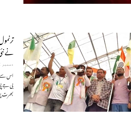
ترنمول
نے نئی
دسمبر 22, 2025
اس سے پہ
بی جے پی
بھرت پو