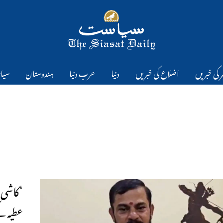
 کی خبریں
اضلاع کی خبریں
دنیا
عرب دنیا
ہندوستان
سیا
‘کاشی،
عطیہ ک