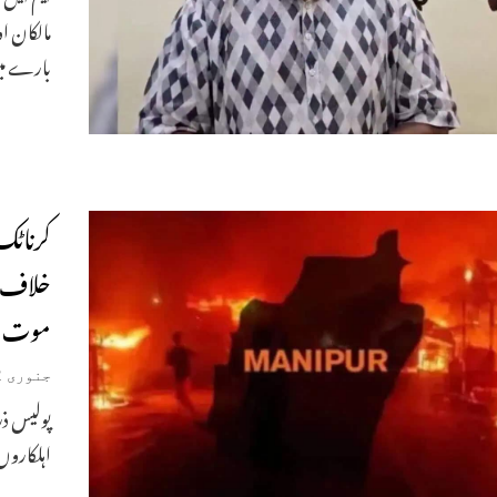
مالکان 
بارے می
کرناٹک
موت ہ
جنوری 2, 2026
پولیس ذرا
اہلکاروں 