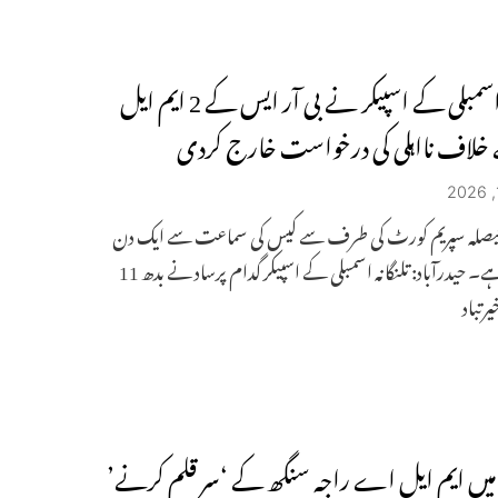
تلنگانہ اسمبلی کے اسپیکر نے بی آر ایس کے 2 ایم ایل
 خلاف نااہلی کی درخواست خارج کردی
ا فیصلہ سپریم کورٹ کی طرف سے کیس کی سماعت سے ایک دن
پہلے آیا ہے۔ حیدرآباد: تلنگانہ اسمبلی کے اسپیکر گدام پرساد نے بدھ 11
یرتباد
 میں ایم ایل اے راجہ سنگھ کے ‘سر قلم کرنے’