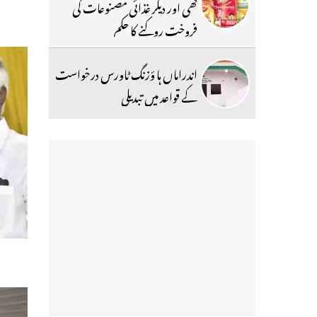
گھی اور دیگر غذائی مصنوعات کی
فروخت روکنے کا حکم
اندراماں ہا ؤزنگ ٹاورس درخواست
کے قواعد میں تبدیلی