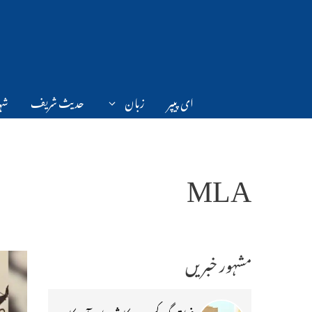
Ski
t
conten
ای پیپر
زبان
حدیث شریف
شہر
MLA
مشہور خبریں