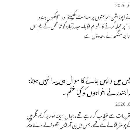
 اپوزیشن جماعتوں پر سیاست کھیلنے اور “لاکھوں ہندو
ر حملہ کرنے کا الزام لگایا۔ حیدرآباد: گوشا محل کے ایم ایل
اجہ سنگھ نے ہندوؤں سے
ایس میں واپس جانے کا سوال ہی پیدا نہیں ہوتا:
 راجندر نے افواہوں کو کیا ختم۔
 تقریبات سے خطاب کر رہے تھے، جہاں مبینہ طور پر کریم نگر میں
ے پوسٹر لگائے گئے تھے، جس میں بی آر ایس چھوڑنے والے دیگر