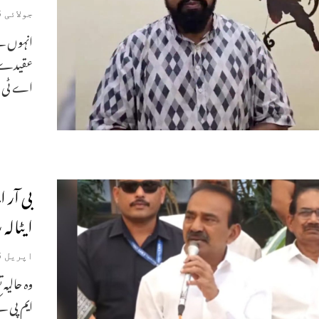
جولائی 6, 2026
انہوں نے
عقیدے” پ
اے ٹی ر
بی آر 
ایٹالہ
اپریل 6, 2026
وہ حالیہ
ایم پی ک