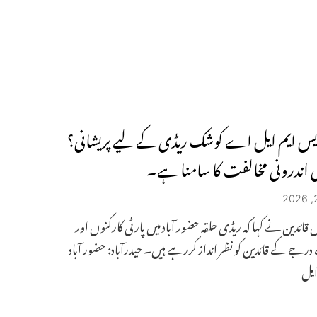
ایس ایم ایل اے کوشک ریڈی کے لیے پریشانی؟
کی اندرونی مخالفت کا سامنا ہے۔
س قائدین نے کہا کہ ریڈی حلقہ حضور آباد میں پارٹی کارکنوں اور
جے کے قائدین کو نظر انداز کررہے ہیں۔ حیدرآباد: حضور آباد
ایل