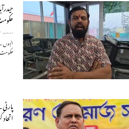
حیدرآبا
حکومت 
دسمبر 9, 2025
انہوں نے
حکومت پر
پارٹی 
اتحاد 