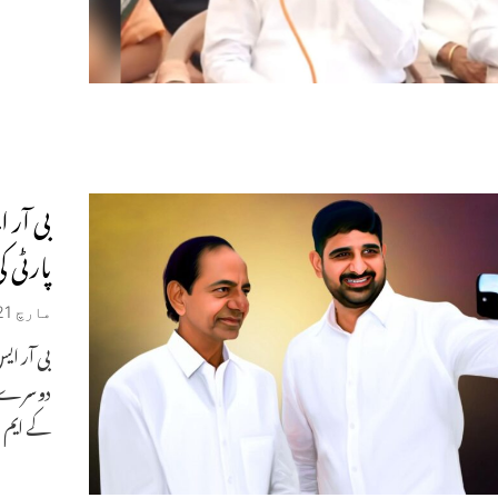
بی آر 
پارٹی 
مارچ 21, 2026
بی آر ای
دوسرے در
کے ایم 