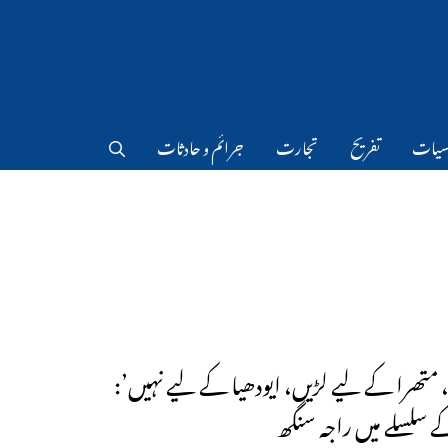
سیات
تفریح
تجارت
جرائم و حادثات
 متھرا کے لیے لڑیں، ایودھیا کے لیے نہیں’:
ے سلسلے میں راجہ سنگھ