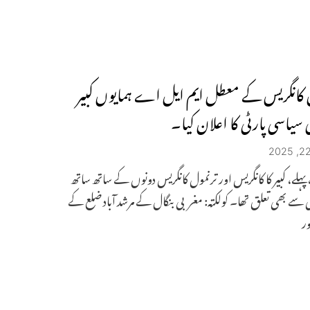
 کانگریس کے معطل ایم ایل اے ہمایوں کبیر
 سیاسی پارٹی کا اعلان کیا۔
لے، کبیر کا کانگریس اور ترنمول کانگریس دونوں کے ساتھ ساتھ
 سے بھی تعلق تھا۔ کولکتہ: مغربی بنگال کے مرشد آباد ضلع کے
ر