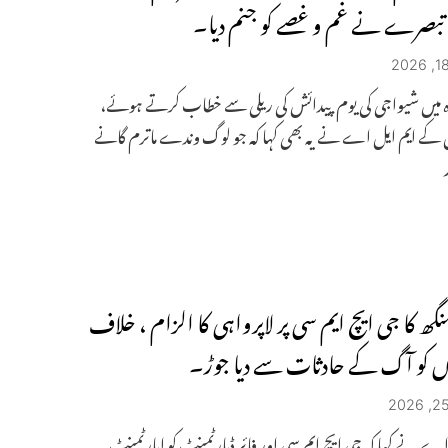
بصرے نے غم و غصے کو جنم دیا۔
ہ میں شیواجی کی یوم پیدائش کی ریلی سے خطاب کرتے ہوئے،
 کے ایم ایل اے نے یہ بھی کہا کہ جو لوگ وندے ماترم گانے
گھ کا جی ایچ ایم سی پر لاپرواہی کا الزام ، خلاف
 کو آگ کے حادثات سے دیا جوڑ۔
اے نے کہا کہ جی ایچ ایم سی اور فائر ڈپارٹمنٹ کو اپارٹمنٹ