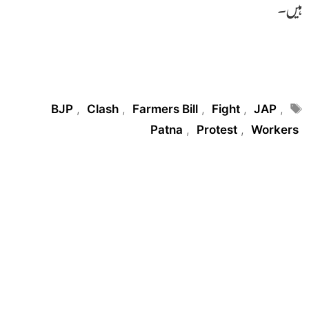
ہیں۔
Tags
BJP
,
Clash
,
Farmers Bill
,
Fight
,
JAP
,
Patna
,
Protest
,
Workers