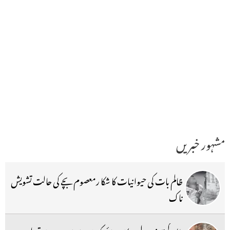
مشہور خبریں
ظالم بات کی حیوانیات کا شکا رمعصوم بچے کی حالت تشویش
ناک