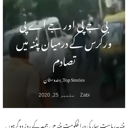
بی جے پی اور جے اے پی
ورکرس کے درمیان پٹنہ میں
تصادم
Top Stories
,
ہندوستان
Zabi
ستمبر 25, 2020
پٹنہ۔ریاست بہار کی درالحکومت پٹنہ میں جمعہ کے روز دوگرہوں