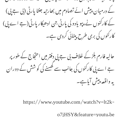
کے درمیان پیش ائے تصادم میں بھارتیہ جنتا پارٹی (بی جے پی)
کے کارکنوں نے پپو یادو کی پارٹی جن ادھیکار پارٹی(جے اے پی)
کارکنوں کی بری طرح پیٹائی کردی ہے۔
حالیہ فارم بلز کے خلاف بی جے پی دفتر میں احتجاج کے طور پر
جے اے پی کارکنوں کی جانب سے گھسنے کی کوشش کے دوران
یہ واقعہ پیش آیاہے۔
https://www.youtube.com/watch?v=lt2k-
o7jHSY&feature=youtu.be