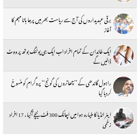
برقی عہدیداروں کی آج سے ریاست بھر میں پرجا باٹا مہم کا
آغاز
ایک خاندان کے تمام افراد اب ایک ہی پولنگ بوتھ پر ووٹ
ڈالیں گے
راہول گاندھی کے ’’چھاتروں کی گونج‘‘ پروگرام کو منسوخ
کردیا گیا
ایئر انڈیا کا طیارہ ہوا میں اچانک 300 فٹ نیچے آگیا ، 17 افراد
زخمی