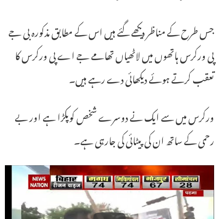
جس طرح کے مناظر دیکھے گئے ہیں اس کے مطابق مذکورہ بی جے
پی ورکرس ہاتھوں میں لاٹھیاں تھامے جے اے پی ورکرس کا
تعقب کرتے ہوئے دیکھائی دے رہے ہیں۔
ورکرس میں سے ایک نے دوسرے شخص کوپکڑا ہے اور بے
رحمی کے ساتھ ان کی پیٹائی کی جارہی ہے۔