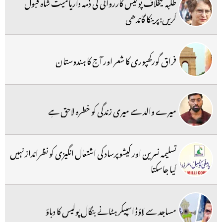
طلبہ کیخلاف پولیس کارروائی کی ذمہ داریامیت شاہ قبول
کریں:پرینکا گاندھی
فراق گورکھپوری کا شعر اور آج کا ہندوستان
میرے والد سے میری زندگی کو خطرہ لاحق ہے
تسلیمہ نسرین اور کیشوپرساد کی اشتعال انگیزی کو نظرانداز نہیں
کیا جاسکتا
مساجد سے لاؤڈ اسپیکر ہٹانے بنگال پولیس کا دباؤ