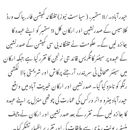
حیدرآباد۔/8 ستمبر، ( سیاست نیوز) تلنگانہ کمیشن فار بیاک ورڈ
کلاسیس کے صدرنشین اور ارکان کل 9 ستمبر کو اپنے عہدہ کا
جائزہ لیں گے۔ حکومت نے تلنگانہ بی سی کمیشن کے صدرنشین
کے عہدہ پر سینئر کانگریس قائد جی نرنجن کا تقرر کیا ہے جبکہ ارکان
میں سینئر صحافی ٹی سریندر، آر جئے پرکاش اور شریمتی بالا لکشمی
رنگو کو نامزد کیا گیا۔ صدرنشین اور ارکان خیریت آباد میں واقع
حیدرآباد میٹرو واٹر ورکس کی عمارت کی چوتھی منزل پر اپنے عہدہ
کا جائزہ لیں گے۔ تقرر کے بعد صدرنشین اور ارکان نے چیف
منسٹر ریونت ریڈی سے ملاقات کی اور تقرر پر اظہار تشکر کیا۔