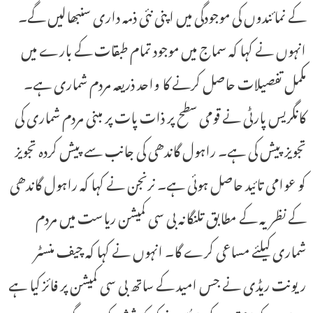
کے نمائندوں کی موجودگی میں اپنی نئی ذمہ داری سنبھالیں گے۔
انہوں نے کہا کہ سماج میں موجود تمام طبقات کے بارے میں
مکمل تفصیلات حاصل کرنے کا واحد ذریعہ مردم شماری ہے۔
کانگریس پارٹی نے قومی سطح پر ذات پات پر مبنی مردم شماری کی
تجویز پیش کی ہے۔ راہول گاندھی کی جانب سے پیش کردہ تجویز
کو عوامی تائید حاصل ہوئی ہے۔ نرنجن نے کہا کہ راہول گاندھی
کے نظریہ کے مطابق تلنگانہ بی سی کمیشن ریاست میں مردم
شماری کیلئے مساعی کرے گا۔ انہوں نے کہا کہ چیف منسٹر
ریونت ریڈی نے جس امید کے ساتھ بی سی کمیشن پر فائز کیا ہے