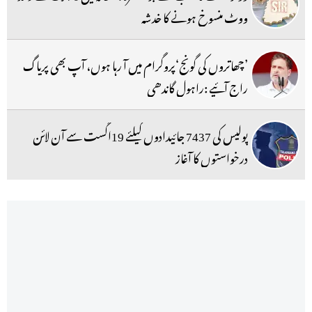
ووٹ منسوخ ہونے کا خدشہ
’چھاتروں کی گونج‘پروگرام میں آ رہا ہوں، آپ بھی پریاگ
راج آئیے :راہول گاندھی
پولیس کی 7437 جائیدادوں کیلئے 19اگست سے آن لائن
درخواستوں کا آغاز