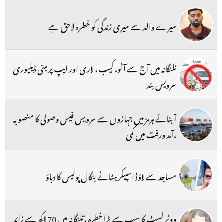
میرے والد سے میری زندگی کو خطرہ لاحق ہے
تلنگانہ میں آج سے آٹو، کیب ، لاری اور ایپ پر مبنی ڈیلیوری
سرویس بند
آبنائے ہرمز میں جہازوں سے سرویس فیس وصولی کا منصوبہ
،آمد ورفت میں کمی
مساجد سے لاؤڈ اسپیکر ہٹانے بنگال پولیس کا دباؤ
ووٹر لسٹ کا سب سے بڑا خطرہ ،تلنگانہ میں 70 لاکھ سے زائد