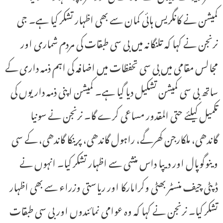
کمیشن نے کانگریس ہائی کمان سے بھی اظہار تشکر کیا ہے۔ جی
نرنجن نے کہا کہ تلنگانہ میں بی سی طبقات کی مردم شماری اور
مجالس مقامی میں بی سی تحفظات میں اضافہ کی اہم ذمہ داری کے
ساتھ بی سی کمیشن تشکیل دیا گیا ہے۔ کمیشن اپنی ذمہ داریوں کی
تکمیل کیلئے حتی المقدور مساعی کرے گا۔ نرنجن نے سونیا
گاندھی، ملکارجن کھرگے، راہول گاندھی، پرینکا گاندھی، کے سی
وینوگوپال اور دیپا داس منشی سے اظہار تشکر کیا۔ انہوں نے
ڈپٹی چیف منسٹر بھٹی وکرامارکا اور ریاستی وزراء سے بھی اظہار
تشکر کیا۔ نرنجن نے کہا کہ وہ عوامی نمائندوں اور بی سی طبقات