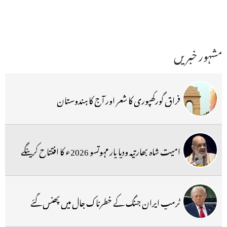
مشہور خبریں
فراق گورکھپوری کا شعر اور آج کا ہندوستان
امیت شاہ بھارتیہ ودیا پار مہوتسو 2026ء کا افتتاح کرینگے
ٹرمپ ایران جنگ کے خطرناک جال میں پھنس گئے