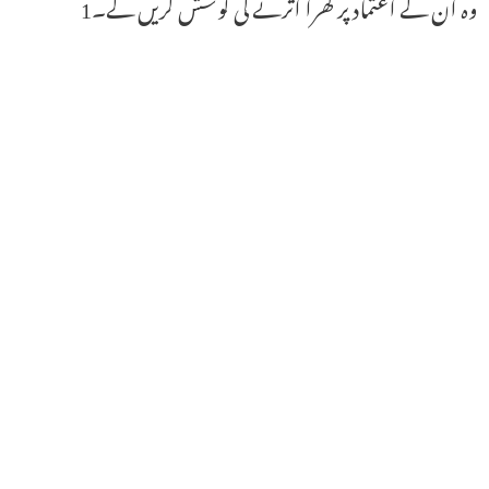
وہ ان کے اعتماد پر کھرا اُترنے کی کوشش کریں گے۔1