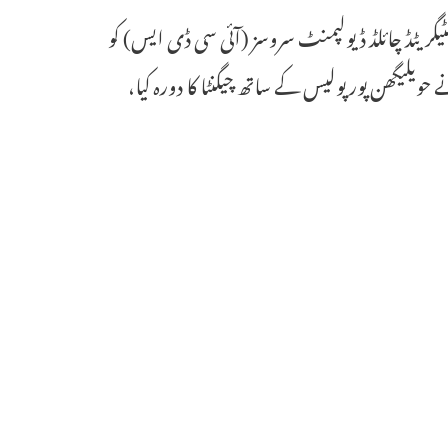
نٹیگریٹڈ چائلڈ ڈیولپمنٹ سروسز (آئی سی ڈی ایس) کو
ویلیگھن پور پولیس کے ساتھ چیگنٹا کا دورہ کیا،