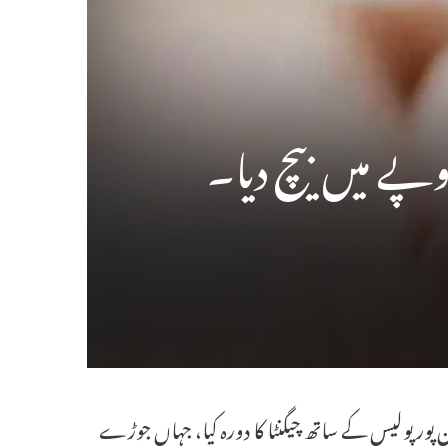
 پور پولیس کے ساتھ چیگنٹا کا دورہ کیا، جہاں جوڑے