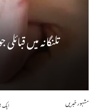
تلنگانہ میں قبائلی جوڑے نے نو
مشہور خبریں
ایک شک