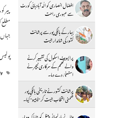
افضال انصاری کو الٰہ آباد ہائی کورٹ
پیر کو
سے عبوری راحت
مطلع ک
بہار کے بانکی پور سے پرشانت
جہاں 
کشورکی شاندار جیت
پولیس
پرائیویٹ اسکول کی تشہیر کرنے
والے کھمم کے سرکاری ٹیچر نے
استعفیٰ دے دیا۔
ags
ly
پرشانت کشور نے تاریخی بانکی پور
ضمنی انتخاب جیت کر ''ڈیبیو'' کیا۔
میٹا نے پارلیمانی پینل کو بتایا کہ وہ پی