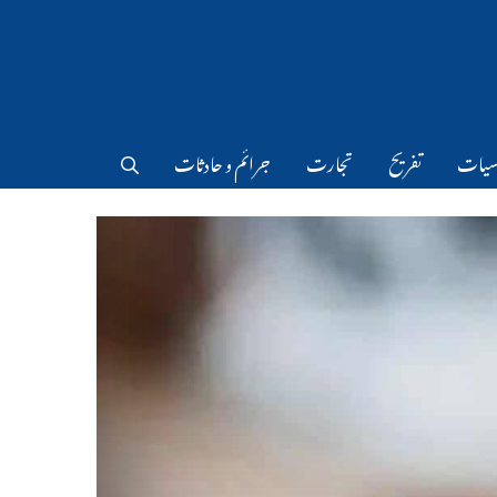
سیات
تفریح
تجارت
جرائم و حادثات