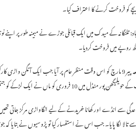
ے کو فروخت کرنے کا اعتراف کیا۔
اد: تلنگانہ کے میدک میں ایک قبائلی جوڑے نے مبینہ طور پر اپنے ن
یہ واقعہ پیر 9 مارچ کو اس وقت منظر عام پر آیا جب ایک آنگن واڑی کار
گھن پور منڈل میں 10 فروری کو ماں نے ایک لڑکے کو جنم دیا تھا۔
اعدگی سے انڈے اور کھانا خریدنے کے لیے انگاواڑی مرکز جاتی تھیں
ے تالا لگا پایا۔ جب اس نے استفسار کیا تو پڑوسیوں نے بتایا کہ جو