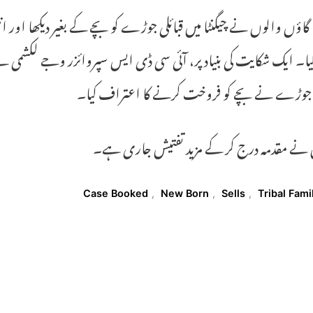
، گاؤں والوں نے چیگنٹا میں قبائلی جوڑے کو بچے کے بغیر دیکھا اور ا
یا۔ ایک شکایت کی بنیاد پر، آئی سی ڈی ایس سپروائزر وجے لکشمی نے ح
جوڑے نے بچے کو فروخت کرنے کا اعتراف کیا۔
 نے مقدمہ درج کر کے مزید تفتیش جاری ہے۔
T
Case Booked
,
New Born
,
Sells
,
Tribal Fami