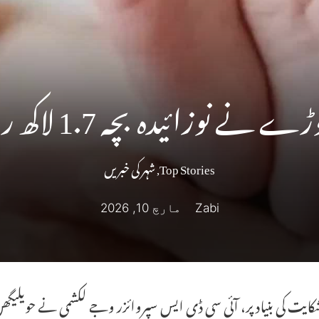
زائیدہ بچہ 1.7 لاکھ روپے میں بیچ دیا۔
Top Stories
,
شہر کی خبریں
Zabi
مارچ 10, 2026
ایت کی بنیاد پر، آئی سی ڈی ایس سپروائزر وجے لکشمی نے حویلیگھن