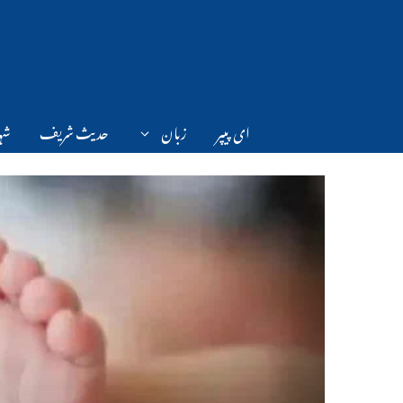
Ski
t
conten
ای پیپر
زبان
حدیث شریف
شہر