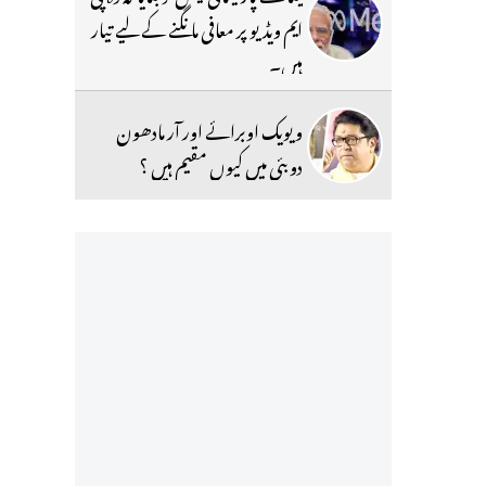
ایم ویڈیو پر معافی مانگنے کے لیے تیار
ہیں۔
ویویک اوبرائے اور آر مادھون
دوبئی میں کیوں مقیم ہیں ؟