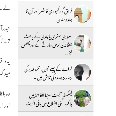
نے بچ
فراق گورکھپوری کا شعر اور آج کا
ہندوستان
حیدرآب
سعودی سفری پابندی کے باعث
1.7 لاکھ روپے میں فروخت کردیا۔
تلنگانہ کی نرس حادثے کے بعد پھنس
گئی۔
کرائے کے پیسے نہیں: محمد قدیر کی
میدک کے حویلی
بیمار بیوہ مدد کی تلاش میں ۔
وہ باق
گینگسٹر سجیت سنہا انکاؤنٹرمیں
ہلاک، کئی اضلاع میں ہائی الرٹ
اور اس