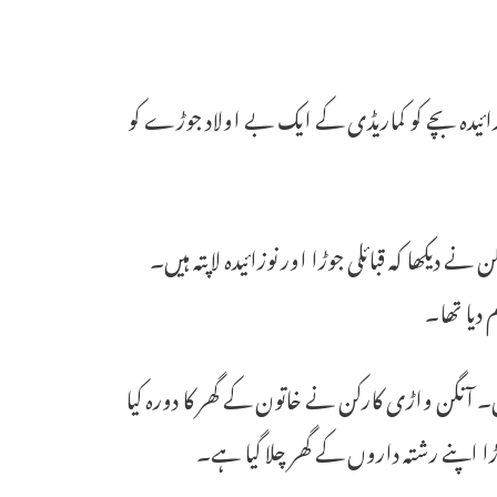
وزائیدہ بچے کو کماریڈی کے ایک بے اولاد جوڑے کو
کن نے دیکھا کہ قبائلی جوڑا اور نوزائیدہ لاپتہ ہیں۔
۔ آنگن واڑی کارکن نے خاتون کے گھر کا دورہ کیا
ڑا اپنے رشتہ داروں کے گھر چلا گیا ہے۔