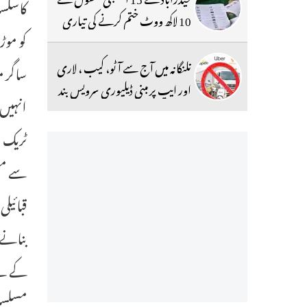
10 لاکھ ووٹ ختم کرنے کی تیاری
کو موڑ
تلنگانہ میں آج سے آٹو، کیب ، لاری
ساگر م
اور ایپ پر مبنی ڈیلیوری سرویس بند
انہیں 
ٹریک ر
سے مس
قبائیل
بنانے 
کے لئ
مسلسل