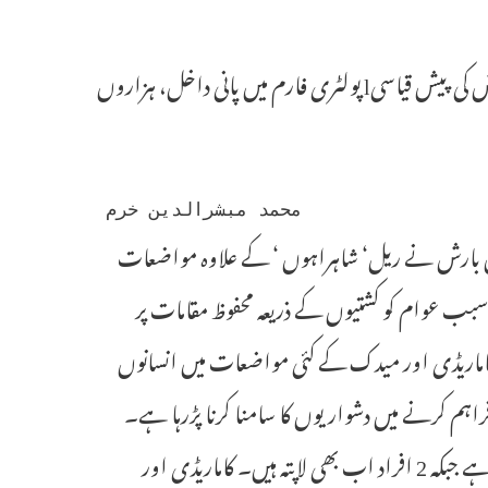
lاضلاع کاماریڈی اور میدک میں ریڈ الرٹ جاری l آئندہ 24 گھنٹے مزید بارش کی پیش قیاسیl پولٹری فارم میں پانی داخل، ہزاروں
 محمد مبشرالدین خرم
تباہ کن بارش نے ریل‘ شاہراہوں ‘ کے علاوہ مواضعات
سبب عوام کو کشتیوں کے ذریعہ محفوظ مقامات پر
مات پر منتقل کیا گیا۔ کاماریڈی اور میدک کے کئی مواضعات میں انسانوں
فراہم کرنے میں دشواریوں کا سامنا کرنا پڑرہا ہے۔
دونوں اضلاع میں بارش کے سبب تاحال 8 افراد کے بہہ جانی کی اطلاع ہے جبکہ 2 افراد اب بھی لاپتہ ہیں۔ کاماریڈی اور