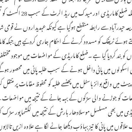
ہیں جبکہ ضلع کاماریڈ
ھتے ہوئے ٹریفک کو مسدود کرنے کے احکام جاری کردئیے ہیں جبکہ کام
ں کو بند کردیا گیا ہے ۔ضلع کاماریڈی کے مواضعات میں موجود م
 اسکولوں میں پانی داخل ہونے کے سبب طلبہ پانی میں محصور ہوگئے تھ
یٹ میں واقع بوائز ہاسٹل میں پھنسے طلبہ کو محفوظ مقامات پر من
ات کو جوڑنے والی سڑکوں کے بہہ جانے کے نتیجہ میں مواضعات 
ڈی میں بھی مسلسل موسلادھار بارش کے نتیجہ میں لکشماپور سڑک کو بند 
علاقوں میں پانی کا تیز بہاؤب دیکھا جانے لگا ہے علاوہ ازیں تا