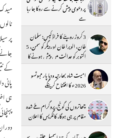
میدک ک
پر دعوی پیش کرنے سے روکا جا رہا
ہے
نالوں
3 کروڑ روپئے کا فراڈ کیس: سلمان
خان، الویرا خان اوردیگر کو سمن، 5
جانے 
اکتوبر کو عدالت میں پیش ہونے کا
حکم
امیت شاہ بھارتیہ ودیا پار مہوتسو
پانی د
2026ء کا افتتاح کرینگے
ہی اضل
چھاتروں کی گونج،پروگرام طے شدہ
مقام پر ہی ہوگا، کانگریس کا اعلان
حیدرآباد کے 15 اسمبلی حلقوں سے