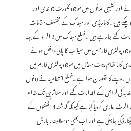
ے اور نشیبی علاقوں میں موجود کلورٹ جو ندی اور
ہوچکے ہیں۔ کاماریڈی اور میدک کے مختلف مقامات
پر سیلاب میں پھنسے ہوئے لوگوں کو محفوظ مقامات پر منتقل کرنے کے اقدامات کئے جارہے ہیں۔ضلع میدک میں 2 افراد کے بہہ
جود پولٹری فارمس میں سیلاب کا پانی داخل ہونے
اتا ہے کہ نندی گاما نظام پیٹ منڈل میں موجود پولٹری فارم میں
کھوں روپئے کا نقصان ہوا ہے۔ضلع انتظامیہ نے دونوں
دیہ کی فراہمی کے اقدامات کئے اور متاثرین تک غذاء
پہنچائی گئی۔ محکمہ موسمیات کی جانب سے کاماریڈی اور میدک کے لئے ریڈ الرٹ جاری کردیا گیا ہے کیونکہ گذشتہ 14گھنٹوں کے
ر 555 ملی میٹر سے زائد بارش ریکارڈ کی جاچکی ہے اور اب بھی موسلادھار بارش