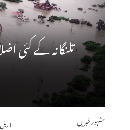
تلنگانہ کے کئی اضلاع م
مشہور خبریں