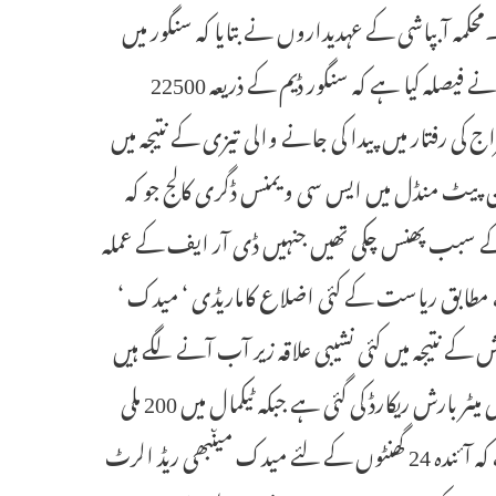
کمہ آبپاشی کے عہدیداروں نے بتایا کہ سنگور میں
44000 کیوزک پانی جمع ہونے لگا ہے اور اس رفتار کو دیکھتے ہوئے حکام نے فیصلہ کیا ہے کہ سنگور ڈیم کے ذریعہ 22500
ی رفتار میں پیدا کی جانے والی تیزی کے نتیجہ میں
ئن پیٹ منڈل میں ایس سی ویمنس ڈگری کالج جو کہ
لبات پانی جمع ہونے کے سبب پھنس چکی تھیں جنہیں ڈی آر ایف کے عملہ
 مطابق ریاست کے کئی اضلاع کاماریڈی ‘ میدک ‘
نتیجہ میں کئی نشیبی علاقہ زیر آب آنے لگے ہیں
۔ ضلع میدک میں گذشتہ 14گھنٹوں کے دوران پدا شنکرم پیٹ میں 204 ملی میٹر بارش ریکارڈ کی گئی ہے جبکہ ٹیکمال میں 200 ملی
میٹر بارش ریکارڈ کئے جانے کی اطلاعات موصول ہوئی ہیں اور کہا جا رہاہے کہ آئندہ 24 گھنٹوں کے لئے میدک میںبھی ریڈ الرٹ