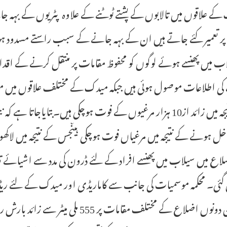
ے علاقوں میں تالابوں کے پشتے ٹوٹنے کے علاوہ پٹریوں کے بہہ جان
 پر تعمیر کئے جاتے ہیں ان کے بہہ جانے کے سبب راستے مسدود 
کی اطلاعات موصول ہوئی ہیں جبکہ میدک کے مختلف علاقوں میں مو
کے نتیجہ میں زائد از10 ہزار مرغیوں کے فوت ہوچکی ہیں۔بتایاج
اخل ہونے کے نتیجہ میں مرغیاں فوت ہوچکی ہیںجس کے نتیجہ میں لا
اع میں سیلاب میں پھنسے افراد کے لئے ڈرون کی مدد سے اشیائے تغ
دوران دونوں اضلاع کے مختلف مقامات پ