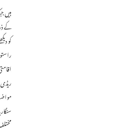
کو دیک
راستو
اقامتی
ریڈی پ
مواضع
سنگاری
مختلف 