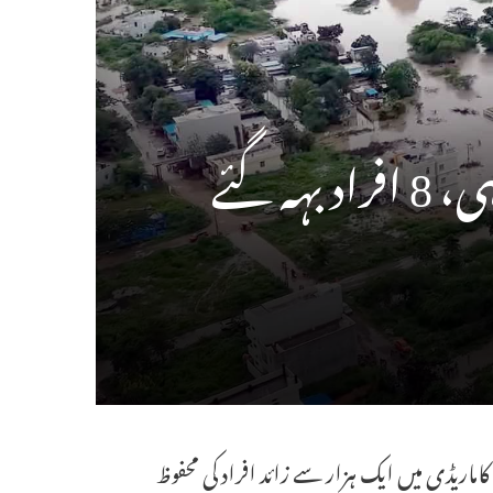
 گئے
l ریل پٹریوں کو نقصان l اہم شاہراہیں اور مواضعات کے راستے مسدودl کاماریڈی میں ایک ہزار سے زائد افراد کی محفوظ