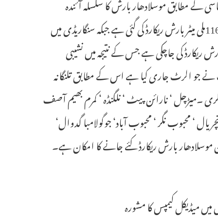
سی کے مطابق موسلادھار بارش کا سلسلہ آئندہ
24گھنٹوں کے دوران جاری رہے گا۔ ضلع میدک میں مجموعی اعتبار سے 116ملی میٹر بارش ریکارڈ کی گئی ہے جبکہ سنگاریڈی میں
ہے اور سدی پیٹ میں 60ملی میٹر سے زائد بارش ریکارڈ کی جاچکی ہے جس کے نتیجہ میں نشیبی
 نے جو الرٹ جاری کیا ہے اس کے مطابق تلنگانہ
لکاجگری ۔میڑچل ‘ نارائن پیٹ ‘ نلگنڈہ ‘ کمرم بھیم آصف
منچریال ‘ محبوب نگر ‘ محبوب آباد‘ جوگولامبا گدوال‘
 میں میڈیکل کیمپس کا مشورہ