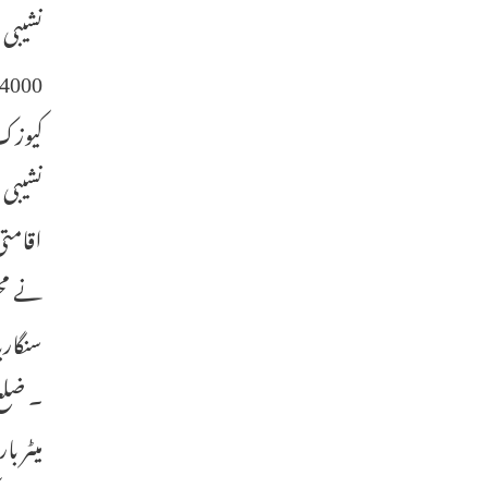
نشیبی 
کیوزک 
نشیبی 
نے مح
سنگاری