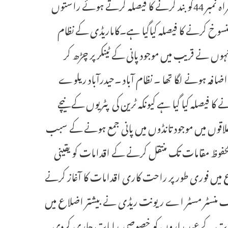
کاسلسلہ جاری ہے۔ موسلادھار بارش کے نتیجہ میں حکومت نے قومی شاہراہ نمبر 44کو بند کرنے کا فیصلہ کرتے ہوئے راستوں
نسوخ کرنے کا فیصلہ کیاگیا ہے۔کاماریڈی کے نظام
وں نے قریب میں موجود پانی کے ٹینکر پر چڑھ کر
فہ ہونے لگا تھا ۔ نظام آباد ۔حیدرآباد ریلوے
فیصلہ کیا گیا ہے کیونکہ ٹرین کی پٹریوں کے نیچے
اقوں میں موجود تانڈوں میں پانی جمع ہونے کے سبب
محفوظ مقامات تک منتقل کرنے کے اقدامات کو یقینی
میں فوری طور پر راحت کاری اقدامات کا آغاز کرنے
ف منسٹر مسٹر اے ریونت ریڈی نے بیشتر اضلاع میں
جات کے عہدیداروں کو خصوصی ہدایات جاری کردی