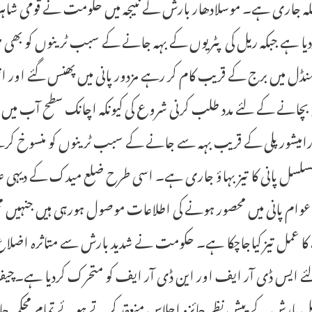
دیا ہے جبکہ ریل کی پٹریوں کے بہہ جانے کے سبب ٹرینوں کو بھی م
نڈل میں برج کے قریب کام کر رہے مزدور پانی میں پھنس گئے اور انہ
بچانے کے لئے مدد طلب کرنی شروع کی کیونکہ اچانک سطح آب میں اضا
امیشور پلی کے قریب بہہ سے جانے کے سبب ٹرینوں کو منسوخ کرنے کا 
لسل پانی کا تیز بہاؤ جاری ہے۔ اسی طرح ضلع میدک کے دیہی عل
ی عوام پانی میں محصور ہونے کی اطلاعات موصول ہورہی ہیں جنہیں 
کا عمل تیز کیاجاچکا ہے۔ حکومت نے شدید بارش سے متاثرہ اضلاع 
ے ایس ڈی آر ایف اور این ڈی آر ایف کو متحرک کردیا ہے۔چی
 بارش کے پیش نظر جائزہ اجلاس منعقد کرتے ہوئے تمام محکمہ 