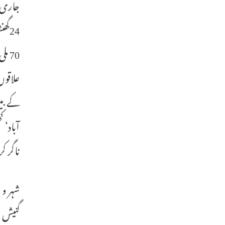
جاری ک
علاقو
کے بیش
آباد‘
ناگر کرنول ‘ 
شہر و 
گنیش م