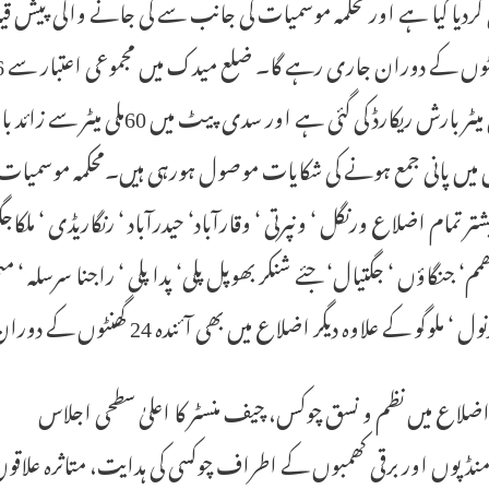
ردیا گیا ہے اور محکمہ موسمیات کی جانب سے کی جانے والی پیش قیا
70 ملی میٹر بارش ریکارڈ کی گئی 
ں میں پانی جمع ہونے کی شکایات موصول ہورہی ہیں۔محکمہ موسمیات
تر تمام اضلاع ورنگل ‘ ونپرتی ‘ وقارآباد‘ حیدرآباد ‘ رنگاریڈی ‘ م
 کھمم‘ جنگاؤں ‘ جگتیال‘ جئے شنکر بھوپل پلی‘ پدا پلی ‘ راجنا سرسلہ ‘ 
ملوگو کے علاوہ دیگر اضلاع میں بھی آئندہ 24 گھنٹوں کے دوران موسلادھار بارش ریکارڈ کئے جانے کا امکان ہے۔
اضلاع میں نظم و نسق چوکس، چیف منسٹر کا اعلیٰ سطحی اجلاس
نڈپوں اور برقی کھمبوں کے اطراف چوکسی کی ہدایت، متاثرہ علاقوں