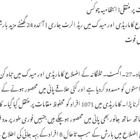
تقلیl انتظامیہ چوکس
ں فوت
حیدرآباد۔27۔اگسٹ۔ تلنگانہ کے اضلاع کاماریڈی اور میدک میں 
توں کو مسدود کردیا ہے اور کئی علاقے پانی میں محصور ہونے کے 
منتقل کرنا پڑا۔ کاماریڈی میں 1071 افراد کو محفوظ مقا
ھ ساتھ جانور بھی پانی میں محصور ہوچکے ہیں جنہیں فوری طور پر مدد 