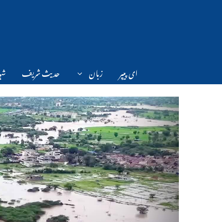
Ski
t
conten
ای پیپر
زبان
حدیث شریف
شہر