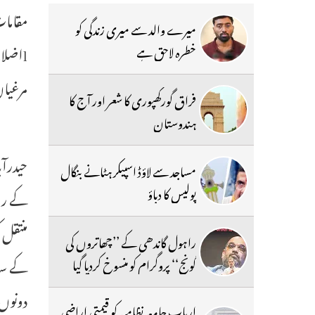
مقامات پر من
میرے والد سے میری زندگی کو
خطرہ لاحق ہے
مرغیا
فراق گورکھپوری کا شعر اور آج کا
ہندوستان
مساجد سے لاؤڈ اسپیکر ہٹانے بنگال
پولیس کا دباؤ
کے راس
راہول گاندھی کے ’’چھاتروں کی
کے سات
گونج‘‘ پروگرام کو منسوخ کردیا گیا
ارباب جامعہ نظامیہ کو قیمتی اراضی