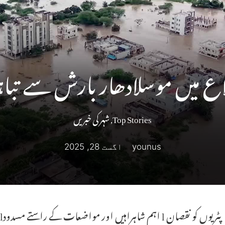
یں موسلادھار بارش سے تباہی، 8 افراد بہہ
Top Stories
,
شہر کی خبریں
younus
اگست 28, 2025