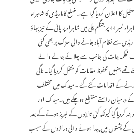
ی اور میدک میں ریڈ الرٹ کے سبب 28 اگسٹ کو تعطیل کا اعلان کردیا گیا ہے۔ ضلع کاماریڈی کا شاہراہ
کے ذریعہ حیدرآباد سے رابطہ منقطع ہوگیا ہے کیونکہ عہدیداروں نے قومی شاہراہ نمبر 44 پر جنگم پلی میں شاہراہ پر پانی کے تیز بہاؤ
اریڈی سے نظام آباد جانے والی سڑک پر بھی کئی
ختلف محکمہ جات کی جانب سے چلائے جانے والے
ے جنہیں محفوظ مقامات کو منتقل کردیا گیا۔ ناگی
تقل کرنے کے اقدامات کئے گئے ۔میدک میں مختلف
کے درمیان راستے منقطع ہوچکے ہیں۔میدک اور
کردیا گیا کیونکہ کئی تالابوں کے لبریز ہونے کے بعد
لابوں کے پشتوں میں پیدا ہونے والی دراڑوں کے سبب