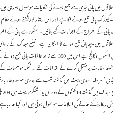
علاقوں میں پانی تیزی سے جمع ہونے کی شکایات موصول ہورہی ہیں۔مح
پانی کے اخراج کے اقدامات کئے جائیں۔ سنگور سے پانی کے اخراج ک
علاقوں میں مزید پانی جمع ہونے کا امکان ہے۔ضلع میدک کے راما
اقامتی اسکول وکالج ہے اس میں 350 سے زائد طا
فوظ مقامات پر منتقل کرنے کے اقدامات کئے ۔ محکمہ موسمیات کے
ڈی ‘ سرسلہ ‘ سدی پیٹ میں گذشتہ شب سے جاری موسلادھار بارش کے 