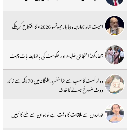
امیت شاہ بھارتیہ ودیا پار مہوتسو 2026ء کا افتتاح کرینگے
جھارکھنڈ احتجاجی طلباء اور حکومت کی باضابطہ بات چیت
ووٹر لسٹ کا سب سے بڑا خطرہ ،تلنگانہ میں 70 لاکھ سے زائد
ووٹ منسوخ ہونے کا خدشہ
غداروں سے ملاقات کا وقت ہے نوجوان سے ملنے کا نہیں