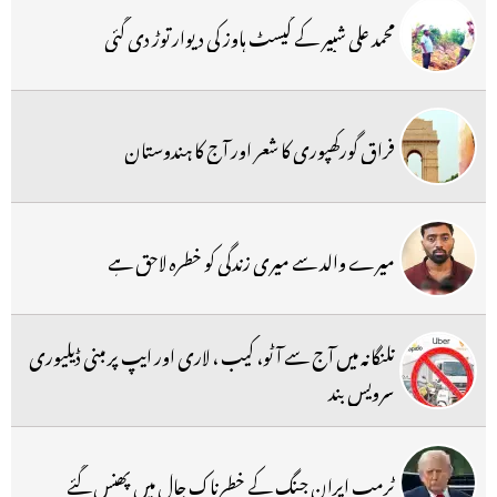
محمد علی شبیر کے گیسٹ ہاوز کی دیوار توڑ دی گئی
فراق گورکھپوری کا شعر اور آج کا ہندوستان
میرے والد سے میری زندگی کو خطرہ لاحق ہے
تلنگانہ میں آج سے آٹو، کیب ، لاری اور ایپ پر مبنی ڈیلیوری
سرویس بند
ٹرمپ ایران جنگ کے خطرناک جال میں پھنس گئے