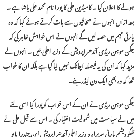
ہونے کا اعلان کیا ۔ کامیڈین علی کا پورا نام محمد علی باشا ہے ۔
بعد ازاں انہوں نے صحافیوں سے بات کرتے ہوئے کہا کہ وہ
پارٹی مہم میں حصہ لیں گے انہوں نے اس خواہش ظاہر کی کہ
جگن موہن ریڈی آندھراپردیش کے وزیر اعلیٰ بنیں ۔ انہوں نے
مزید کہا کہ ان کی یہ فیصلہ اچانک نہیں لیا گیا ہے بلکہ ان کا خواب
تھا کہ وہ بھی ایک دن لیڈر بنے۔
جگن موہن ریڈی نے ان کے اس خواب کو پورا کیا اسی لئے
میں نے سیاست میں شمولیت اختیار کی ۔ اس سے قبل علی نے
تلگو دیشم پارٹی سربراہ و وزیر اعلیٰ آندھراپردیش این چندرا بابو