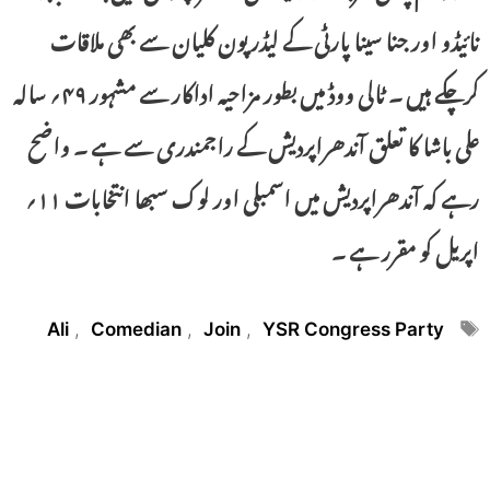
نائیڈو اور جنا سینا پارٹی کے لیڈر پون کلیان سے بھی ملاقات
کرچکے ہیں ۔ ٹالی ووڈ میں بطور مزاحیہ اداکار سے مشہور ۴۹؍ سالہ
علی باشا کا تعلق آندھراپردیش کے راجمندری سے ہے ۔ واضح
رہے کہ آندھراپردیش میں اسمبلی اور لوک سبھا انتخابات ۱۱؍
اپریل کو مقرر ہے ۔
Tags
Ali
,
Comedian
,
Join
,
YSR Congress Party