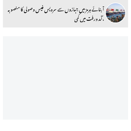
آبنائے ہرمز میں جہازوں سے سرویس فیس وصولی کا منصوبہ
،آمد ورفت میں کمی