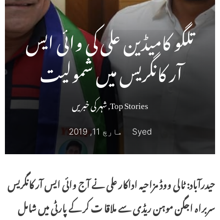
تلگو کامیڈین علی کی وائی ایس
آر کانگریس میں شمولیت
Top Stories
,
شہر کی خبریں
Syed
مارچ 11, 2019
حیدرآباد: ٹالی ووڈ مزاحیہ اداکار علی نے آج وائی ایس آر کانگریس
سربراہ اجگن موہن ریڈی سے ملاقا ت کر کے پارٹی میں شامل