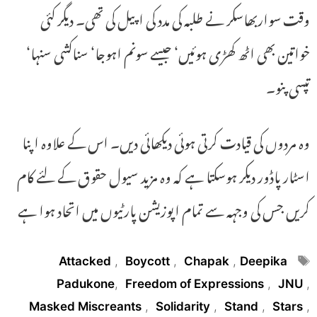
وقت سواربھاسکر نے طلبہ کی مدد کی اپیل کی تھی۔ دیگر کئی
خواتین بھی اٹھ کھڑی ہوئیں‘ جیسے سونم اہوجا‘ سناکشی سنہا‘
تپسی پنو۔
وہ مردوں کی قیادت کرتی ہوئی دیکھائی دیں۔ اس کے علاوہ اپنا
اسٹار پاڈور دیکر ہوسکتا ہے کہ وہ مزید سیول حقوق کے لئے کام
کریں جس کی وجہہ سے تمام اپوزیشن پارٹیوں میں اتحاد ہوا ہے
Tags
Attacked
,
Boycott
,
Chapak
,
Deepika
Padukone
,
Freedom of Expressions
,
JNU
,
Masked Miscreants
,
Solidarity
,
Stand
,
Stars
,