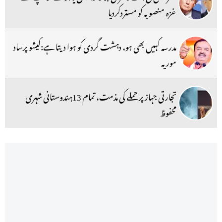
غزہ منصوبہ کو مستردکردیا
مدرسہ کہیں بھی ہو، دہشت گردی کو ہوا دیتا ہے:کیشو پرساد
موریہ
تجارتی جہاز پر حملے کی مذمت، تمام 13ہندوستانی شہری
محفوظ