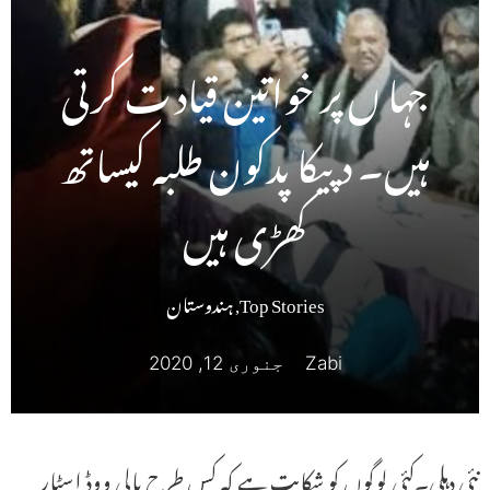
جہا ں پر خواتین قیاد ت کرتی
ہیں۔ دپیکا پدکون طلبہ کیساتھ
کھڑی ہیں
Top Stories
,
ہندوستان
Zabi
جنوری 12, 2020
نئی دہلی۔کئی لوگوں کو شکایت ہے کہ کس طرح بالی ووڈ اسٹار