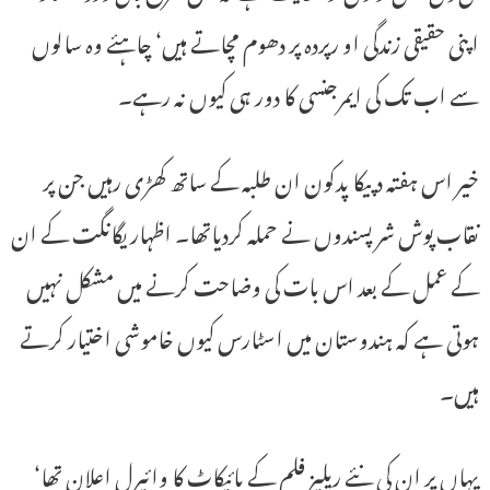
اپنی حقیقی زندگی او رپردہ پر دھوم مچاتے ہیں‘ چاہئے وہ سالوں
سے اب تک کی ایمرجنسی کا دور ہی کیوں نہ رہے۔
خیر اس ہفتہ دپیکا پدکون ان طلبہ کے ساتھ کھڑی رہیں جن پر
نقاب پوش شر پسندوں نے حملہ کردیاتھا۔ اظہار یگانگت کے ان
کے عمل کے بعد اس بات کی وضاحت کرنے میں مشکل نہیں
ہوتی ہے کہ ہندوستان میں اسٹارس کیوں خاموشی اختیار کرتے
ہیں۔
یہاں پر ان کی نئے ریلیز فلم کے بائیکاٹ کا وائیرل اعلان تھا‘