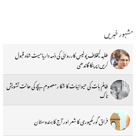
مشہور خبریں
طلبہ کیخلاف پولیس کارروائی کی ذمہ داریامیت شاہ قبول
کریں:پرینکا گاندھی
ظالم بات کی حیوانیات کا شکا رمعصوم بچے کی حالت تشویش
ناک
فراق گورکھپوری کا شعر اور آج کا ہندوستان