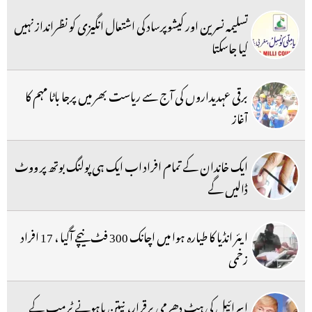
تسلیمہ نسرین اور کیشوپرساد کی اشتعال انگیزی کو نظرانداز نہیں
کیا جاسکتا
برقی عہدیداروں کی آج سے ریاست بھر میں پرجا باٹا مہم کا
آغاز
ایک خاندان کے تمام افراد اب ایک ہی پولنگ بوتھ پر ووٹ
ڈالیں گے
ایئر انڈیا کا طیارہ ہوا میں اچانک 300 فٹ نیچے آگیا ، 17 افراد
زخمی
اسرائیل کی ہٹ دھرمی برقرار، نیتن یاہونے ٹرمپ کے