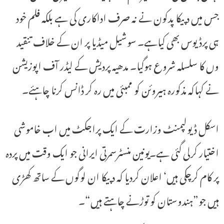
جس میں دپیکا پدکون نے نہ صرف اداکاری کی ہے بلکہ فلم خود
ہی پرڈیوس بھی کیاہے۔ سوشیل میڈیا پر ان کے خلاف تنقید
وں کا سلسلہ شروع ہوگیا۔ مدھیہ پردیش کے لیڈر آف اپوزیشن
نے کہاکہ مذکورہ ہیروئن کو ممبئی میں رہ کر ڈانس کرنا چاہئے۔
اسکل ڈیولپمنٹ وزارت کے ایک پراجکٹ میں اب خاموشی
اختیار کرلی گئی ہے۔یونین منسٹرسمرتی ایرانی جو ایک وقت میں پردہ
پر کام کرچکی ہیں‘ اعلان کردیا کہ دپیکا ان لوگوں کے ساتھ کھڑی
ہیں جو”ہندوستان کو توڑنے چاہتے ہیں“۔