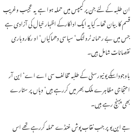
ان طلبہ کے لئے جن پر کیمپس میں حملہ ہوا ہے یہ عجیب وغریب
قسم کا بیان تھا۔ کیایہ ایک اداکارکے اظہار خیال کی آزادی ہے
جس میں بے رحمانہ ٹرولنگ‘ سیاسی دھماکیاں‘ او رکاروباری
نقصانات شامل ہیں۔
باوجوداسکے یونیورسٹی کے طلبہ مخالف سی اے اے‘ این آر
احتجاجی مظاہرے ملک بھر میں کررہے ہیں‘ وہاں پر ستارے
بھی پہنچ رہے ہیں۔
جے این یو پر جب نقاب پوش غنڈے حملہ کررہے تھے اس