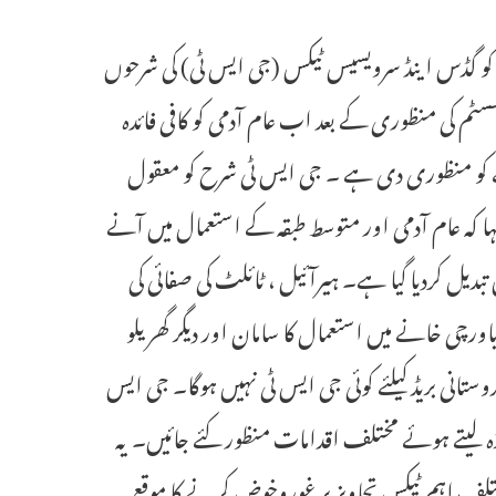
چہارشنبہ کو گڈس اینڈ سرویسیس ٹیکس (جی ایس ٹی) کی شرحوں
ٹم کی منظوری کے بعد اب عام آدمی کو کافی فائدہ
% کے دو سلیب والے خاکے کو منظوری دی ہے ۔ جی ایس ٹی شرح کو معقول
ینانس نے کہا کہ عام آدمی اور متوسط طبقہ کے استعمال میں آنے
یلئے 18% اور 12% سے بڑی کٹوتی کرتے ہوئے اسے 5% میں تبدیل کردیا گیا ہے۔ ہیرآئیل ، ٹائلٹ کی صفائی کی
اورچی خانے میں استعمال کا سامان اور دیگر گھریلو
ر تمام ہندوستانی بریڈ کیلئے کوئی جی ایس ٹی نہیں ہوگا۔ جی ایس
ح کا جائزہ لیتے ہوئے مختلف اقدامات منظور کئے جائیں۔ یہ
کو مختلف اہم ٹیکس تجاویز پر غوروخوض کرنے کا موقع