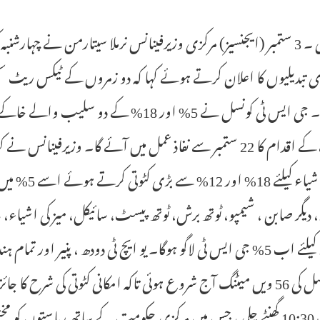
نئی دہلی ۔ 3 ستمبر (ایجنسیز) مرکزی وزیرفینانس نرملا سیتارمن نے 
ی تبدیلیوں کا اعلان کرتے ہوئے کہا کہ دو زمروں کے ٹیکس ریٹ سس
پہنچے گا۔ جی ایس ٹی کونسل نے 5% اور 18
بنانے کے اقدام کا 22 ستمبر سے نفاذ عمل میں آئے گا۔ وزیرف
والی اشیاء ک
 دیگر صابن ، شیمپو، ٹوتھ برش، ٹوتھ پیسٹ، سائیکل، میز کی اشیاء، ب
اشیاء کیلئے اب 5% جی ایس ٹی لاگو ہوگا۔ یو ایچ ٹی دودھ ، پنیر او
ٹی کونسل کی 56 ویں میٹنگ آج شروع ہوئی تاکہ امکانی کٹوتی کی شر
میٹنگ 10:30 گھنٹے چلی ، جس میں مرکزی حکومت کے ساتھ ریاستوں 