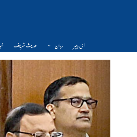
Ski
t
conten
ای پیپر
زبان
حدیث شریف
شہر