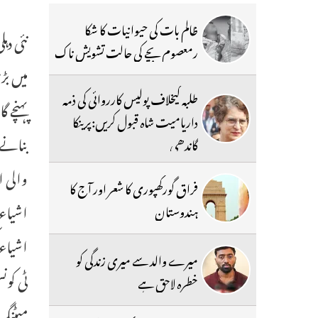
ظالم بات کی حیوانیات کا شکا
رمعصوم بچے کی حالت تشویش ناک
میں بڑ
طلبہ کیخلاف پولیس کارروائی کی ذمہ
داریامیت شاہ قبول کریں:پرینکا
گاندھی
فراق گورکھپوری کا شعر اور آج کا
اشیاء،
ہندوستان
میرے والد سے میری زندگی کو
خطرہ لاحق ہے