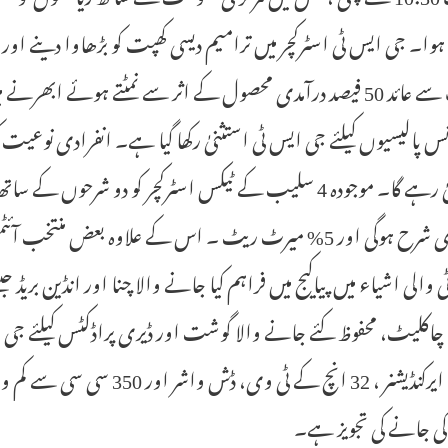
ہوا۔ جی ایس ٹی اسٹرکچر میں ترامیم دیسی کھپت کو بڑھاوا دینے اور م
طرف سے عائد 50 فیصد درآمدی محصول کے اثر سے نمٹتے ہوئے ا
س پالیسیوں کیلئے جی ایس ٹی استثنیٰ رکھا گیا ہے۔ انفرادی نوعیت ک
 والی اشیاء میں پیاکیج میں فراہم کیا جانے والا چنا اور انڈین بریڈ جی