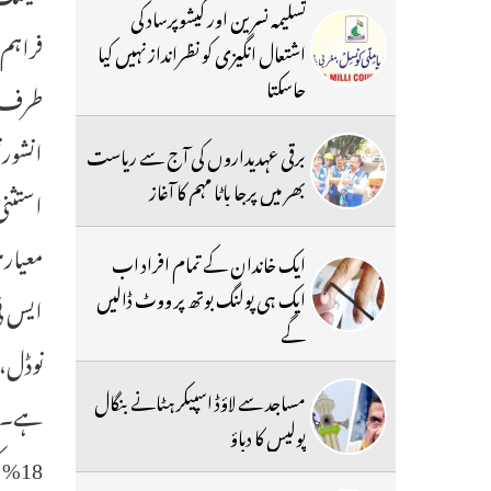
تسلیمہ نسرین اور کیشوپرساد کی
فراہم 
اشتعال انگیزی کو نظرانداز نہیں کیا
جاسکتا
انشورن
برقی عہدیداروں کی آج سے ریاست
بھر میں پرجا باٹا مہم کا آغاز
ایک خاندان کے تمام افراد اب
ایک ہی پولنگ بوتھ پر ووٹ ڈالیں
ایس ٹی
گے
مساجد سے لاؤڈ اسپیکر ہٹانے بنگال
پولیس کا دباؤ
18% کی جانے کی تجویز ہے۔