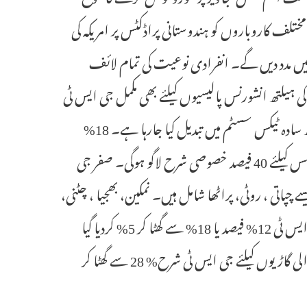
ختلف کاروباروں کو ہندوستانی پراڈکٹس پر امریکہ کی
بھرنے میں مدد دیں گے۔ انفرادی نوعیت کی تمام لائف
ی ہیلتھ انشورنس پالیسیوں کیلئے بھی مکمل جی ایس ٹی
استثنیٰ رہے گا۔ موجودہ 4 سلیب کے ٹیکس اسٹرکچر کو دو شرحوں کے ساتھ سادہ ٹیکس سسٹم میں تبدیل کیا جارہا ہے۔ 18%
معیاری شرح ہوگی اور 5% میرٹ ریٹ ۔ اس کے علاوہ بعض منتخب آئٹمس کیلئے 40 فیصد خصوصی شرح لاگو ہوگی۔ صفر جی
سے چپاتی ، روٹی، پراٹھا شامل ہیں۔ نمکین، بھجیا ، چٹنی،
نوڈل، چاکلیٹ، محفوظ کئے جانے والا گوشت اور ڈیری پراڈکٹس کیلئے جی ایس ٹی 12% فیصد یا 18% سے گھٹا کر 5% کردیا گیا
ہے۔ ایرکنڈیشنر ، 32 انچ کے ٹی وی، ڈش واشر اور 350 سی سی سے کم والی گاڑیوں کیلئے جی ایس ٹی شرح% 28 سے گھٹا کر