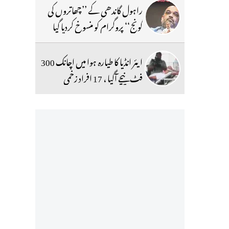
راہول گاندھی کے ’’چھاتروں کی
گونج‘‘ پروگرام کو منسوخ کردیا گیا
ایئر انڈیا کا طیارہ ہوا میں اچانک 300
فٹ نیچے آگیا ، 17 افراد زخمی