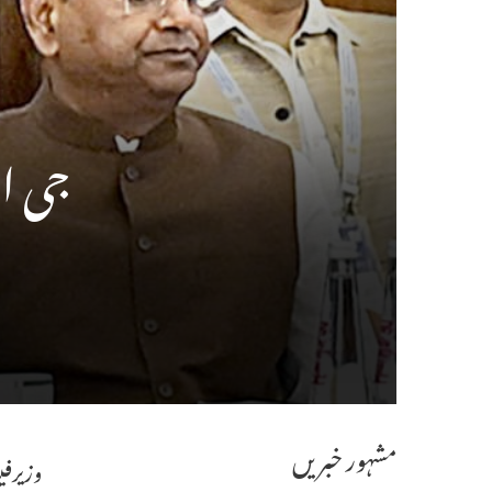
جی ایس
مشہور خبریں
وزیرفی