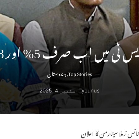
 ٹی میں اب صرف 5% اور 18%
Top Stories
,
ہندوستان
younus
ستمبر 4, 2025
نانس نرملا سیتارمن کا اعلان