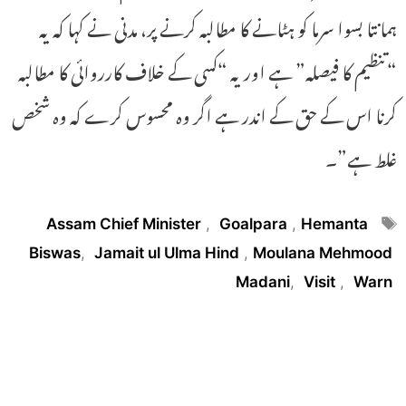
ہمانتا بسوا سرما کو ہٹانے کا مطالبہ کرنے پر، مدنی نے کہا کہ یہ
“تنظیم کا فیصلہ” ہے اور یہ “کسی کے خلاف کارروائی کا مطالبہ
کرنا اس کے حق کے اندر ہے اگر وہ محسوس کرے کہ وہ شخص
غلط ہے”۔
Tags
Assam Chief Minister
,
Goalpara
,
Hemanta
Biswas
,
Jamait ul Ulma Hind
,
Moulana Mehmood
Madani
,
Visit
,
Warn