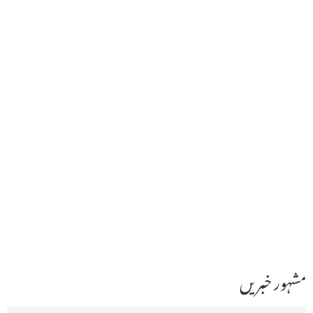
مشہور خبریں