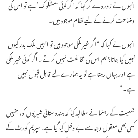
انہوں نے زور دے کر کہا کہ اگر کوئی ‘مشکوک’ ہے تو اس کی
وضاحت کرنے کے لیے نظام موجود ہیں۔
انہوں نے کہا کہ “اگر غیر ملکی موجود ہیں تو انہیں ملک بدر کیوں
نہیں کیا جاتا؟ ہم اس کی مخالفت نہیں کرتے۔ اگر کوئی غیر ملکی
ہے اور یہاں رہتا ہے تو یہ ہمارے لیے قابل قبول نہیں
ہے۔”
جمعیت کے رہنما نے مطالبہ کیا کہ ہندوستانی شہریوں کو، جنہیں
کسی بھی معقول وجہ سے بے دخل کیا گیا ہے، سپریم کورٹ کے