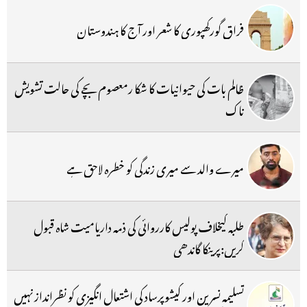
فراق گورکھپوری کا شعر اور آج کا ہندوستان
ظالم بات کی حیوانیات کا شکا رمعصوم بچے کی حالت تشویش
ناک
میرے والد سے میری زندگی کو خطرہ لاحق ہے
طلبہ کیخلاف پولیس کارروائی کی ذمہ داریامیت شاہ قبول
کریں:پرینکا گاندھی
تسلیمہ نسرین اور کیشوپرساد کی اشتعال انگیزی کو نظرانداز نہیں