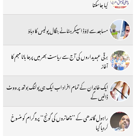
کیا جاسکتا
مساجد سے لاؤڈ اسپیکر ہٹانے بنگال پولیس کا دباؤ
برقی عہدیداروں کی آج سے ریاست بھر میں پرجا باٹا مہم کا
آغاز
ایک خاندان کے تمام افراد اب ایک ہی پولنگ بوتھ پر ووٹ
ڈالیں گے
راہول گاندھی کے ’’چھاتروں کی گونج‘‘ پروگرام کو منسوخ
کردیا گیا