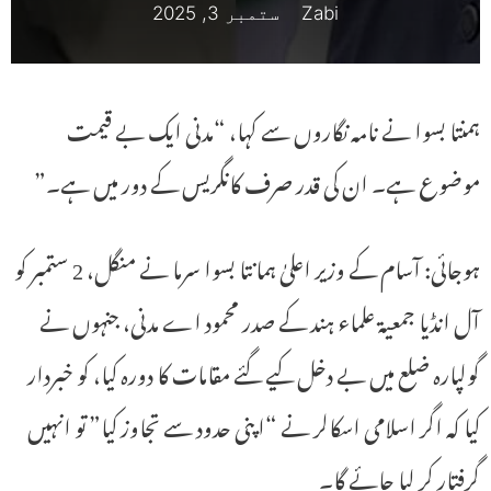
Zabi
ستمبر 3, 2025
ہمنتا بسوا نے نامہ نگاروں سے کہا، “مدنی ایک بے قیمت
موضوع ہے۔ ان کی قدر صرف کانگریس کے دور میں ہے۔”
ہوجائی: آسام کے وزیر اعلیٰ ہمانتا بسوا سرما نے منگل، 2 ستمبر کو
آل انڈیا جمعیۃ علماء ہند کے صدر محمود اے مدنی، جنہوں نے
گولپارہ ضلع میں بے دخل کیے گئے مقامات کا دورہ کیا، کو خبردار
کیا کہ اگر اسلامی اسکالر نے “اپنی حدود سے تجاوز کیا” تو انہیں
گرفتار کر لیا جائے گا۔