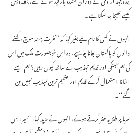
جدوجہد آزادی کے دوران متعدد بار قید ہوئے تھے، بنگلہ دیش
کیسے بھیجا جا سکتا ہے۔
انہوں نے کسی کا نام لیے بغیر کہا کہ ’’نفرت پسند سوچ رکھنے
والوں کو پاکستان جانا چاہیے، وہ اس خوبصورت ملک میں اس
کی ہم آہنگی اور قدیم تہذیب کے ساتھ کیوں رہیں؟ ہم ایسے
الفاظ استعمال کرکے قدیم اور عظیم ترین تہذیب نہیں بن
گئے‘‘۔
سرما پر طنزیہ طنز کرتے ہوئے، انہوں نے مزید کہا، “میرا اس
سے کوئی مقابلہ نہیں، وہ ایک ‘مہان آدمی’ (عظیم آدمی) ہے، وہ