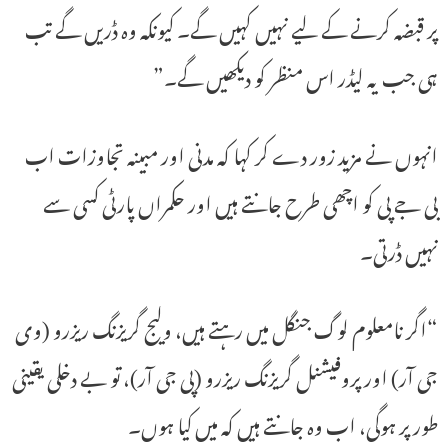
پر قبضہ کرنے کے لیے نہیں کہیں گے۔ کیونکہ وہ ڈریں گے تب
ہی جب یہ لیڈر اس منظر کو دیکھیں گے۔”
انہوں نے مزید زور دے کر کہا کہ مدنی اور مبینہ تجاوزات اب
بی جے پی کو اچھی طرح جانتے ہیں اور حکمراں پارٹی کسی سے
نہیں ڈرتی۔
“اگر نامعلوم لوگ جنگل میں رہتے ہیں، ولیج گریزنگ ریزرو (وی
جی آر) اور پروفیشنل گریزنگ ریزرو (پی جی آر)، تو بے دخلی یقینی
طور پر ہوگی، اب وہ جانتے ہیں کہ میں کیا ہوں۔