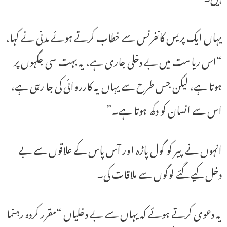
یہاں ایک پریس کانفرنس سے خطاب کرتے ہوئے مدنی نے کہا،
“اس ریاست میں بے دخلی جاری ہے، یہ بہت سی جگہوں پر
ہوتا ہے، لیکن جس طرح سے یہاں یہ کارروائی کی جا رہی ہے،
اس سے انسان کو دکھ ہوتا ہے۔”
انہوں نے پیر کو گول پاڑہ اور آس پاس کے علاقوں سے بے
دخل کیے گئے لوگوں سے ملاقات کی۔
یہ دعوی کرتے ہوئے کہ یہاں سے بے دخلیاں “مقرر کردہ رہنما