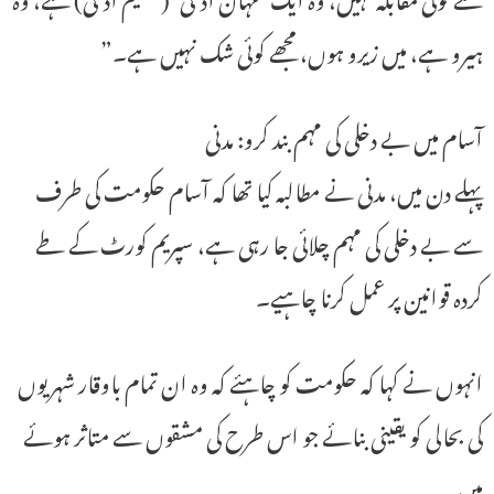
ہیرو ہے، میں زیرو ہوں، مجھے کوئی شک نہیں ہے۔”
آسام میں بے دخلی کی مہم بند کرو: مدنی
پہلے دن میں، مدنی نے مطالبہ کیا تھا کہ آسام حکومت کی طرف
سے بے دخلی کی مہم چلائی جا رہی ہے، سپریم کورٹ کے طے
کردہ قوانین پر عمل کرنا چاہیے۔
انہوں نے کہا کہ حکومت کو چاہئے کہ وہ ان تمام باوقار شہریوں
کی بحالی کو یقینی بنائے جو اس طرح کی مشقوں سے متاثر ہوئے
ہیں۔