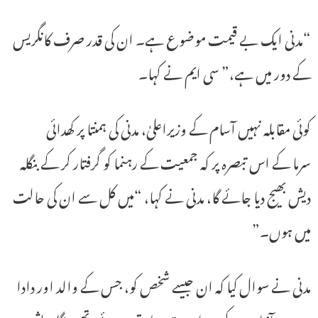
“مدنی ایک بے قیمت موضوع ہے۔ ان کی قدر صرف کانگریس
کے دور میں ہے،” سی ایم نے کہا۔
کوئی مقابلہ نہیں آسام کے وزیراعلیٰ، مدنی کی ہمنتا پر کھدائی
سرما کے اس تبصرہ پر کہ جمعیت کے رہنما کو گرفتار کر کے بنگلہ
دیش بھیج دیا جائے گا، مدنی نے کہا، “میں کل سے ان کی حالت
میں ہوں۔”
مدنی نے سوال کیا کہ ان جیسے شخص کو، جس کے والد اور دادا