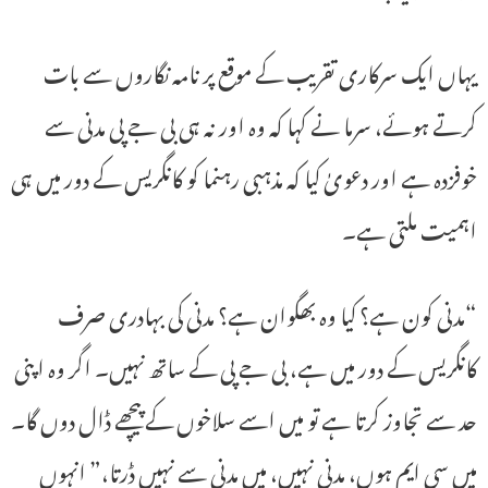
یہاں ایک سرکاری تقریب کے موقع پر نامہ نگاروں سے بات
کرتے ہوئے، سرما نے کہا کہ وہ اور نہ ہی بی جے پی مدنی سے
خوفزدہ ہے اور دعویٰ کیا کہ مذہبی رہنما کو کانگریس کے دور میں ہی
اہمیت ملتی ہے۔
“مدنی کون ہے؟ کیا وہ بھگوان ہے؟ مدنی کی بہادری صرف
کانگریس کے دور میں ہے، بی جے پی کے ساتھ نہیں۔ اگر وہ اپنی
حد سے تجاوز کرتا ہے تو میں اسے سلاخوں کے پیچھے ڈال دوں گا۔
میں سی ایم ہوں، مدنی نہیں، میں مدنی سے نہیں ڈرتا،” انہوں