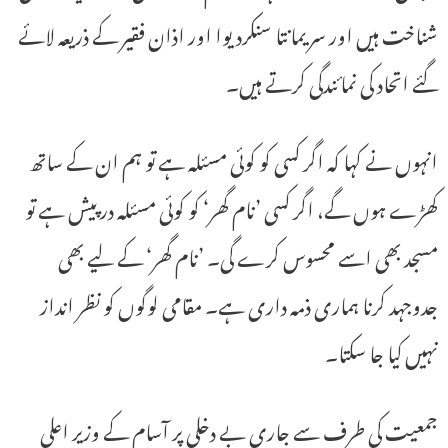
شناخت ہیں اور سریمانتا سنکردیوا اور اذان فقیر کے ذریعہ لائے
گئے اتحاد کی نمائندگی کرتے ہیں۔
انہوں نے کہا کہ اگر کسی کو کوئی مسئلہ ہے تو ہم ان کے ساتھ
کھڑے ہوں گے، اگر کسی ’نام گھر‘ کو کوئی مسئلہ درپیش ہے تو
مسجد بھی اسے محسوس کرے گی۔ ’نام گھر‘ کے لیے بھی
جدوجہد کرنا ہماری ذمہ داری ہے۔ مقامی لوگوں کو نظر انداز
نہیں کیا جا سکتا۔
جمعیت کی طرف سے جاری بے دخلی پر آسام کے وزیر اعلی