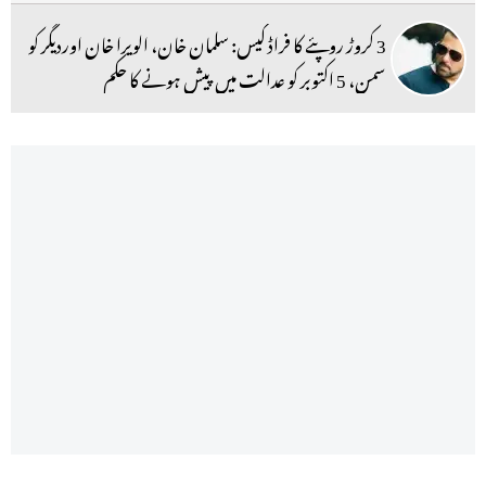
3 کروڑ روپئے کا فراڈ کیس: سلمان خان، الویرا خان اوردیگر کو
سمن، 5 اکتوبر کو عدالت میں پیش ہونے کا حکم