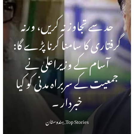
حد سے تجاوز نہ کریں، ورنہ
گرفتاری کا سامنا کرنا پڑے گا:
آسام کے وزیراعلیٰ نے
جمعیت کے سربراہ مدنی کو کیا
خبردار ۔
Top Stories
,
ہندوستان