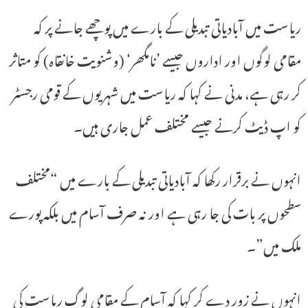
ریاست میں آبادیاتی تبدیلی کے بارے میں پوچھے جانے پر کہ
مقامی لوگوں اور اداروں جیسے ’نامگھر‘ (وشنویت خانقاہ) کو متاثر
کر رہی ہے، مدنی نے کہا کہ ریاست میں شہریوں کے قومی رجسٹر
کو اپ ڈیٹ کرنے جیسے مختلف عمل جاری ہیں۔
انہوں نے برقرار رکھا کہ آبادیاتی تبدیلی کے بارے میں “مختلف
سطحوں پر بات کی جا رہی ہے اور نہ صرف آسام میں بلکہ پورے
ملک میں”۔
انہوں نے زور دے کر کہا کہ آسام کے مقامی لوگ ریاست کی