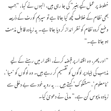
خطوط پر عمل کیے بغیر” کی جا رہی ہیں، انہوں نے کہا، “جب
بھی نظام کے خلاف کچھ کیا جاتا ہے تو سپریم کورٹ کے ذریعہ
وضع کردہ نظام کو نظر انداز کر دیا جاتا ہے۔ یہ زیادہ قابل مذمت
ہو جاتا ہے۔”
“اور پھر، وہ اقتدار پر قبضہ کرنے، اقتدار میں رہنے کے لیے
مذہب کی بنیاد پر لوگوں کو تقسیم کر رہے ہیں۔ وہ لوگوں کو ‘میا’،
‘نامعلوم’، ‘مشکوک’ کہتے ہیں… یہ رویہ خود سے بے دخلی سے
زیادہ مایوس کن ہے،” مدنی نے دعویٰ کیا۔