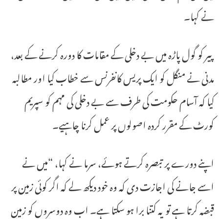
نے کہا۔
پیر کو گول پاڑہ میں بے دخلی کے مقامات کا دورہ کرنے کے بعد،
مدنی نے منگل کو ایک پریس کانفرنس سے خطاب کیا اور مطالبہ
کیا کہ آسام حکومت کی طرف سے بے دخلی کی مہم کو سپریم
کورٹ کے مقرر کردہ اصولوں پر عمل کرنا چاہیے۔
اپنے دورے پر تبصرہ کرتے ہوئے، سرما نے کہا، “میں نے
اسے جانے کی اجازت دی کہ وہ خود دیکھ لے کہ اگر کوئی زمین پر
قبضہ کرتا ہے تو یہ کتنا برا ہو سکتا ہے۔ اب وہ دوسروں کو زمین