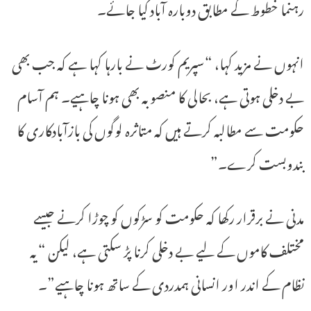
رہنما خطوط کے مطابق دوبارہ آباد کیا جائے۔
انہوں نے مزید کہا، “سپریم کورٹ نے بارہا کہا ہے کہ جب بھی
بے دخلی ہوتی ہے، بحالی کا منصوبہ بھی ہونا چاہیے۔ ہم آسام
حکومت سے مطالبہ کرتے ہیں کہ متاثرہ لوگوں کی بازآبادکاری کا
بندوبست کرے۔”
مدنی نے برقرار رکھا کہ حکومت کو سڑکوں کو چوڑا کرنے جیسے
مختلف کاموں کے لیے بے دخلی کرنا پڑ سکتی ہے، لیکن “یہ
نظام کے اندر اور انسانی ہمدردی کے ساتھ ہونا چاہیے”۔