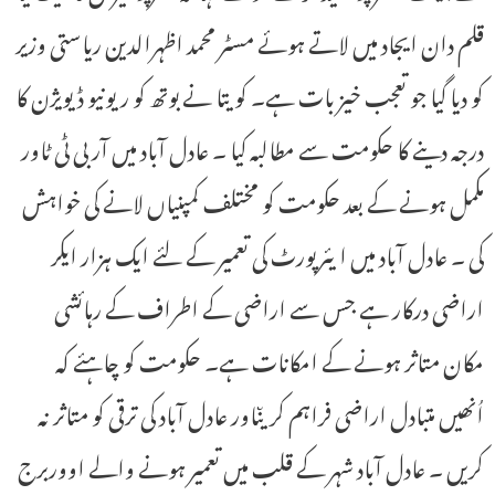
قلم دان ایجاد میں لاتے ہوئے مسٹر محمد اظہرالدین ریاستی وزیر
کو دیا گیا جو تعجب خیز بات ہے۔ کویتا نے بوتھ کو ریونیو ڈیویژن کا
درجہ دینے کا حکومت سے مطالبہ کیا ۔ عادل آباد میں آر بی ٹی ٹاور
مکمل ہونے کے بعد حکومت کو مختلف کمپنیاں لانے کی خواہش
کی ۔ عادل آباد میں ایئرپورٹ کی تعمیر کے لئے ایک ہزار ایکر
اراضی درکار ہے جس سے اراضی کے اطراف کے رہائشی
مکان متاثر ہونے کے امکانات ہے۔ حکومت کو چاہئے کہ
اُنھیں متبادل اراضی فراہم کریںاور عادل آباد کی ترقی کو متاثر نہ
کریں ۔ عادل آباد شہر کے قلب میں تعمیر ہونے والے اووربرج