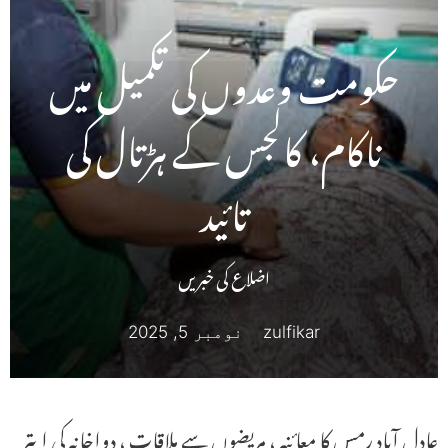
حکومت وعدوں کی تکمیل میں
ناکام، کالجس کے ہڑتال کی
تائید
اضلاع کی خبریں
zulfikar
نومبر 5, 2025
عادل آباد رمس کا معائنہ ، مریضوں سے ملاقات ، دواخانہ کی ابتر