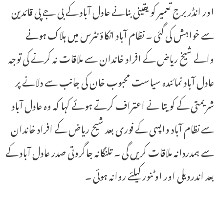
اور انڈر برج تعمیر کو یقینی بنانے عادل آباد کے بی جے پی قائدین
سے خواہش کی گئی ۔ نظام آباد انکاؤنٹرس میں ہلاک ہونے
والے شیخ ریاض کے افراد خاندان سے ملاقات نہ کرنے کی توجہ
عادل آباد نمائندہ سیاست محبوب خان کی جانب سے دلانے پر
شریمتی کے کویتا نے اعتراف کرتے ہوئے کہا کہ وہ عادل آباد
سے نظام آباد واپسی کے فوری بعد شیح ریاض کے افراد خاندان
سے ہمدردانہ ملاقات کریں گی ۔ تلنگانہ جاگروتی صدر عادل آباد کے
بعد اندرویلی اور اوٹنور کیلئے روانہ ہوئی ۔