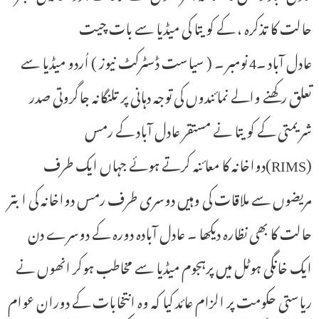
حالت کا تذکرہ ، کے کویتا کی میڈیا سے بات چیت
عادل آباد ۔4 نومبر ۔ ( سیاست ڈسٹرکٹ نیوز ) اُردو میڈیا سے
تعلق رکھنے والے نمائندوں کی توجہ دہانی پر تلنگانہ جاگروتی صدر
شریمتی کے کویتا نے مستقر عادل آباد کے رمس
(RIMS)دواخانہ کا معائنہ کرتے ہوئے جہاں ایک طرف
مریضوں سے ملاقات کی وہیں دوسری طرف رمس دواخانہ کی ابتر
حالت کا بھی نظارہ دیکھا ۔ عادل آبادہ دورہ کے دوسرے دن
ایک خانگی ہوٹل میں پرہجوم میڈیا سے مخاطب ہوکر انھوں نے
ریاستی حکومت پر الزام عائد کیا کہ وہ انتخابات کے دوران عوام