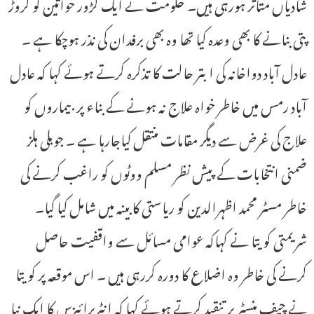
شادیاں متاثر ہورہی ہیں۔ حکومت نے ایک کڑور خواتین کو کروڑ
پتی بنانے کا بھی وعدہ کیا تھا وہ بھی برفدان کی نذر ہوچکا ہے ۔
عادل آباد دواخانہ کی ابتر حالت کا تذکرہ کرتے ہوئے کہا کہ عادل
آباد رمس میں خاطر خواہ علاج نہ ہونے کے بناء پر بیماروں کو
علاج کی غرض سے دیگر مقامات منتقل کیاجارہا ہے ۔ جوبلی ہلز
ضمنی انتخابات کے پیش نظر مسلم ووٹوں کو راغب کرنے کی
خاطر مسٹر محمد اظہرالدین کو ریاستی کابینہ میں شامل کیا گیا۔
شریمتی کویتا نے کہاکہ عوامی مسائل سے واقفیت حاصل
کرنے کی خاطر وہ اضلاع کا دورہ کررہی ہیں ۔ اس موقعہ پر کویتا
نے چیف منسٹر پر تنقید کرتے ہوئے کہا کہ انٹرپرائیزس کا ایک نیا