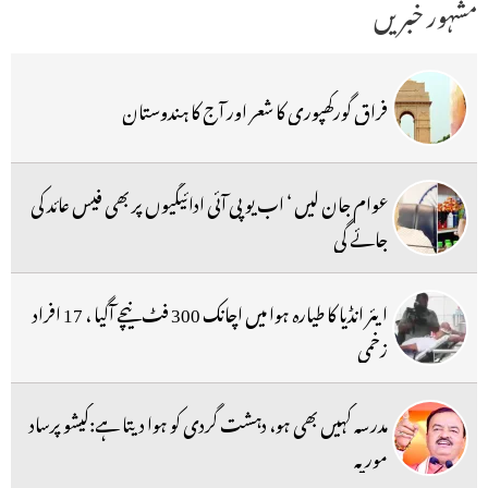
مشہور خبریں
فراق گورکھپوری کا شعر اور آج کا ہندوستان
عوام جان لیں ‘ اب یو پی آئی ادائیگیوں پر بھی فیس عائد کی
جائے گی
ایئر انڈیا کا طیارہ ہوا میں اچانک 300 فٹ نیچے آگیا ، 17 افراد
زخمی
مدرسہ کہیں بھی ہو، دہشت گردی کو ہوا دیتا ہے:کیشو پرساد
موریہ