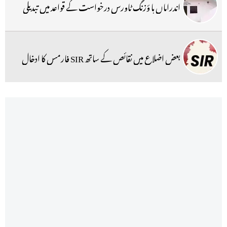
اندراماں ہا ؤزنگ ٹاورس درخواست کے قواعد میں تبدیلی
بعض اضلاع میں نقائص کے ساتھ SIR فارمس کا ادخال