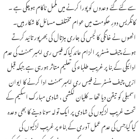
سے کئے گئے وعدوں کو پورا کرنے میں مکمل ناکام ہوچکی ہے ۔
کانگریس دورِ حکومت میں عوام مختلف مسائل کا شکار ہیں۔
انھوں نے خانگی کالجس کی جاری ہڑتال کی بھرپور تائید کرتے
ہوئے چیف منسٹر پر الزام عائد کیاکہ فیس ری ایمبرسمنٹ کی عدم
ادائیگی کے بنا پر غریب طلباء کی تعلیم متاثر ہورہی ہے جبکہ قبل
ازیں چیف منسٹر نے فیس ری ایمبرسمنٹ ادا کرنے کا ایوان
اسمبلی کو تیقن دیا تھا ۔ کلیان لکشمی ، شادی مبارک اسکیم کے
تحت غریب لڑکیوں کی شادی پر ایک تولہ سونا دینے کا بھی وعدہ
کیا گیاجس کی عدم عمل آوری کے بناء پر غریب لڑکیوں کی