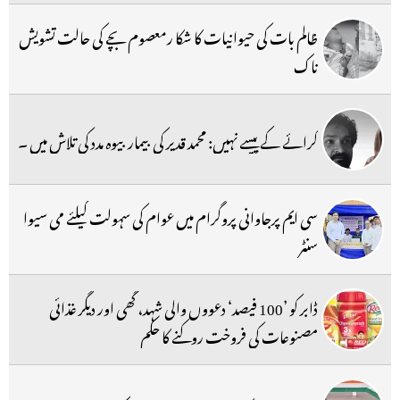
ظالم بات کی حیوانیات کا شکا رمعصوم بچے کی حالت تشویش
ناک
کرائے کے پیسے نہیں: محمد قدیر کی بیمار بیوہ مدد کی تلاش میں ۔
سی ایم پرجاوانی پروگرام میں عوام کی سہولت کیلئے می سیوا
سنٹر
ڈابر کو ’100 فیصد‘ دعووں والی شہد، گھی اور دیگر غذائی
مصنوعات کی فروخت روکنے کا حکم