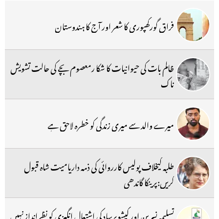
فراق گورکھپوری کا شعر اور آج کا ہندوستان
ظالم بات کی حیوانیات کا شکا رمعصوم بچے کی حالت تشویش
ناک
میرے والد سے میری زندگی کو خطرہ لاحق ہے
طلبہ کیخلاف پولیس کارروائی کی ذمہ داریامیت شاہ قبول
کریں:پرینکا گاندھی
تسلیمہ نسرین اور کیشوپرساد کی اشتعال انگیزی کو نظرانداز نہیں