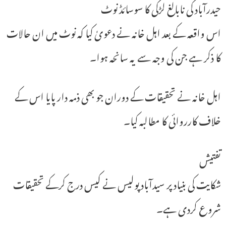
حیدرآباد کی نابالغ لڑکی کا سوسائڈ نوٹ
اس واقعہ کے بعد اہل خانہ نے دعویٰ کیا کہ نوٹ میں ان حالات
کا ذکر ہے جن کی وجہ سے یہ سانحہ ہوا۔
اہل خانہ نے تحقیقات کے دوران جو بھی ذمہ دار پایا اس کے
خلاف کارروائی کا مطالبہ کیا۔
تفتیش
شکایت کی بنیاد پر سیدآباد پولیس نے کیس درج کرکے تحقیقات
شروع کردی ہے۔