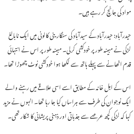
مواد کی جانچ کر رہے ہیں۔
حیدرآباد: حیدرآباد کے سیدآباد کی سنگارینی کالونی میں ایک نابالغ
لڑکی نے مبینہ طور پر خودکشی کرلی۔ مبینہ طور پر اس نے انتہائی
قدم اٹھانے سے پہلے ہاتھ سے لکھا ہوا خودکشی نوٹ چھوڑا تھا۔
اس کے اہل خانہ کے مطابق اسے اسی علاقے میں رہنے والے
ایک نوجوان کی طرف سے ہراساں کیا جا رہا تھا۔ انہوں نے مزید
کہا کہ لڑکی کچھ عرصے سے جذباتی اور ذہنی پریشانی کا شکار تھی۔