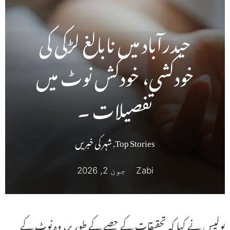
حیدرآباد میں نابالغ لڑکی کی
خودکشی، خودکش نوٹ میں
تفصیلات ۔
Top Stories
,
شہر کی خبریں
Zabi
جون 2, 2026
پولیس نے کہا کہ تحقیقات کے حصے کے طور پر، وہ نوٹ کے