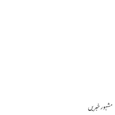
مشہور خبریں