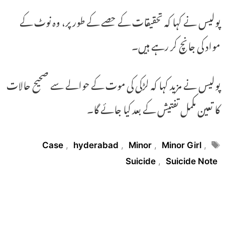
پولیس نے کہا کہ تحقیقات کے حصے کے طور پر، وہ نوٹ کے
مواد کی جانچ کر رہے ہیں۔
پولیس نے مزید کہا کہ لڑکی کی موت کے حوالے سے صحیح حالات
کا تعین مکمل تفتیش کے بعد کیا جائے گا۔
Tags
Case
,
hyderabad
,
Minor
,
Minor Girl
,
Suicide
,
Suicide Note