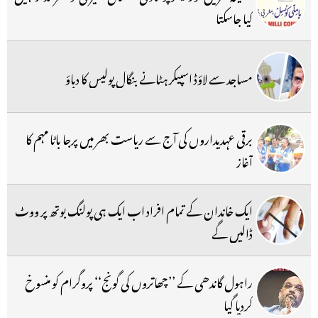
کیا جاسکتا
مساجد سے لاؤڈ اسپیکر ہٹانے بنگال پولیس کا دباؤ
برقی عہدیداروں کی آج سے ریاست بھر میں پرجا باٹا مہم کا
آغاز
ایک خاندان کے تمام افراد اب ایک ہی پولنگ بوتھ پر ووٹ
ڈالیں گے
راہول گاندھی کے ’’چھاتروں کی گونج‘‘ پروگرام کو منسوخ
کردیا گیا