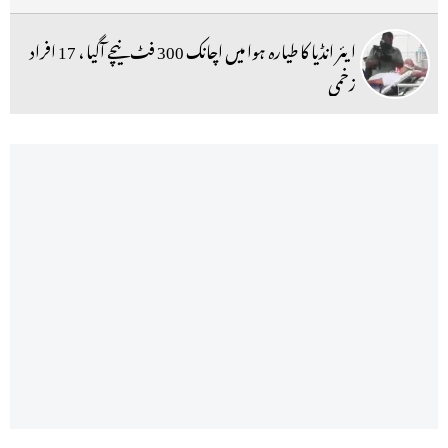
ایئر انڈیا کا طیارہ ہوا میں اچانک 300 فٹ نیچے آگیا ، 17 افراد
زخمی