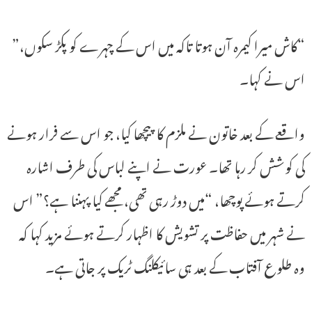
“کاش میرا کیمرہ آن ہوتا تاکہ میں اس کے چہرے کو پکڑ سکوں،”
اس نے کہا۔
واقعے کے بعد خاتون نے ملزم کا پیچھا کیا، جو اس سے فرار ہونے
کی کوشش کر رہا تھا۔ عورت نے اپنے لباس کی طرف اشارہ
کرتے ہوئے پوچھا، “میں دوڑ رہی تھی، مجھے کیا پہننا ہے؟” اس
نے شہر میں حفاظت پر تشویش کا اظہار کرتے ہوئے مزید کہا کہ
وہ طلوع آفتاب کے بعد ہی سائیکلنگ ٹریک پر جاتی ہے۔