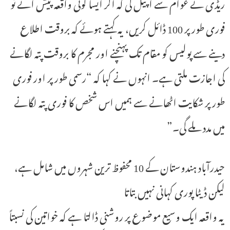
ریڈی نے عوام سے اپیل کی کہ اگر ایسا کوئی واقعہ پیش آئے تو
فوری طور پر 100 ڈائل کریں، یہ کہتے ہوئے کہ بروقت اطلاع
دینے سے پولیس کو مقام تک پہنچنے اور مجرم کا بروقت پتہ لگانے
کی اجازت ملتی ہے۔ انہوں نے کہا کہ “رسمی طور پر اور فوری
طور پر شکایت اٹھانے سے ہمیں اس شخص کا فوری پتہ لگانے
میں مدد ملے گی۔”
حیدرآباد ہندوستان کے 10 محفوظ ترین شہروں میں شامل ہے،
لیکن ڈیٹا پوری کہانی نہیں بتاتا
یہ واقعہ ایک وسیع موضوع پر روشنی ڈالتا ہے کہ خواتین کی نسبتاً