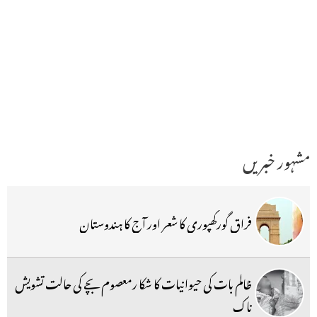
مشہور خبریں
فراق گورکھپوری کا شعر اور آج کا ہندوستان
ظالم بات کی حیوانیات کا شکا رمعصوم بچے کی حالت تشویش
ناک