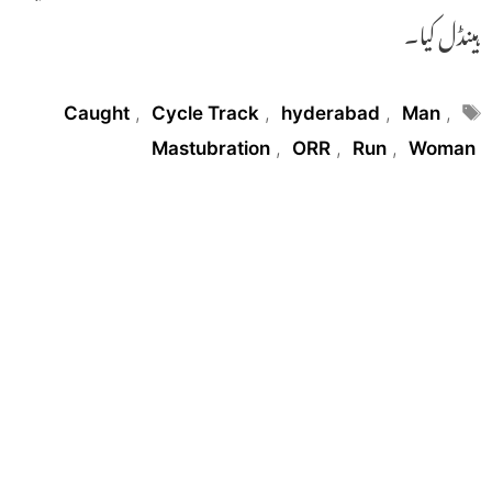
ہینڈل کیا۔
Tags
Caught
,
Cycle Track
,
hyderabad
,
Man
,
Mastubration
,
ORR
,
Run
,
Woman