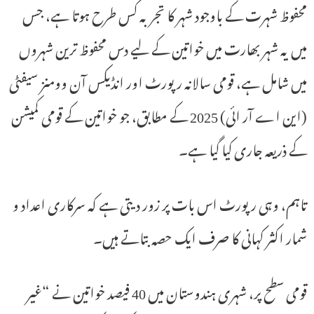
محفوظ شہرت کے باوجود شہر کا تجربہ کس طرح ہوتا ہے، جس
میں یہ شہر بھارت میں خواتین کے لیے دس محفوظ ترین شہروں
میں شامل ہے، قومی سالانہ رپورٹ اور انڈیکس آن وومنز سیفٹی
(این اے آر ائی) 2025 کے مطابق، جو خواتین کے قومی کمیشن
کے ذریعہ جاری کیا گیا ہے۔
تاہم، وہی رپورٹ اس بات پر زور دیتی ہے کہ سرکاری اعداد و
شمار اکثر کہانی کا صرف ایک حصہ بتاتے ہیں۔
قومی سطح پر، شہری ہندوستان میں 40 فیصد خواتین نے “غیر