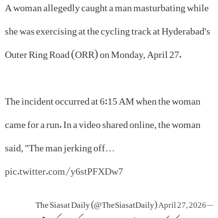
A woman allegedly caught a man masturbating while
she was exercising at the cycling track at Hyderabad's
Outer Ring Road (ORR) on Monday, April 27.
The incident occurred at 6:15 AM when the woman
came for a run. In a video shared online, the woman
said, "The man jerking off…
pic.twitter.com/y6stPFXDw7
April 27, 2026
— The Siasat Daily (@TheSiasatDaily)