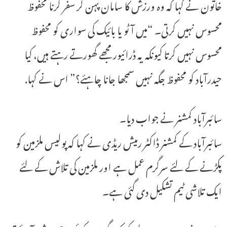
خاتون نے کہا کہ وہ ورزش کا سامان پہن کر سفر کرنا محفوظ
محسوس نہیں کرتی۔ “میں آٹو یا بائیک کی سواری کو محفوظ
محسوس نہیں کرتا کیونکہ یہ ڈرائیور مجھے گھورتے رہتے ہیں، کیا
حیدرآباد کو محفوظ جگہ نہیں سمجھا جانا چاہئے؟” اس نے کہا.
سائبرآباد کمشنر نے جواب دیا۔
سائبرآباد کے کمشنر ڈاکٹر رمیش ریڈی نے کہا کہ پولیس ملزمین کو
پکڑنے کے لئے سرگرم عمل ہے اور ملزمین کی تلاش کے لئے
ایک تلاشی ٹیم تشکیل دی گئی ہے۔