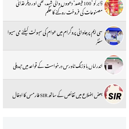
ڈابر کو ’100 فیصد‘ دعووں والی شہد، گھی اور دیگر غذائی
مصنوعات کی فروخت روکنے کا حکم
سی ایم پرجاوانی پروگرام میں عوام کی سہولت کیلئے می سیوا
سنٹر
اندراماں ہا ؤزنگ ٹاورس درخواست کے قواعد میں تبدیلی
بعض اضلاع میں نقائص کے ساتھ SIR فارمس کا ادخال