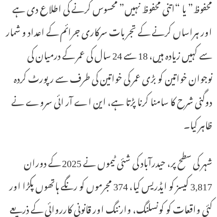
محفوظ” یا “اتنی محفوظ نہیں” محسوس کرنے کی اطلاع دی ہے
اور ہراساں کرنے کے تجربات سرکاری جرائم کے اعداد و شمار
سے کہیں زیادہ ہیں، 18 سے 24 سال کی عمر کے درمیان کی
نوجوان خواتین کو بڑی عمر کی خواتین کی طرف سے رپورٹ کردہ
دوگنی شرح کا سامنا کرنا پڑتا ہے، این اے آر ائی سروے نے
ظاہر کیا۔
شہر کی سطح پر، حیدرآباد کی شئی ٹیموں نے 2025 کے دوران
3,817 کیسز کو ایڈریس کیا، 374 مجرموں کو رنگے ہاتھوں پکڑا اور
کئی واقعات کو کونسلنگ، وارننگ اور قانونی کارروائی کے ذریعے