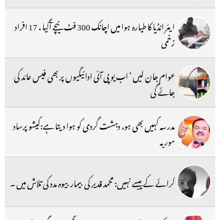
ایئر انڈیا کا طیارہ ہوا میں اچانک 300 فٹ نیچے آگیا ، 17 افراد
زخمی
عوام جان لیں ‘ اب یو پی آئی ادائیگیوں پر بھی فیس عائد کی
جائے گی
مدرسہ کہیں بھی ہو، دہشت گردی کو ہوا دیتا ہے:کیشو پرساد
موریہ
کرائے کے پیسے نہیں: محمد قدیر کی بیمار بیوہ مدد کی تلاش میں ۔