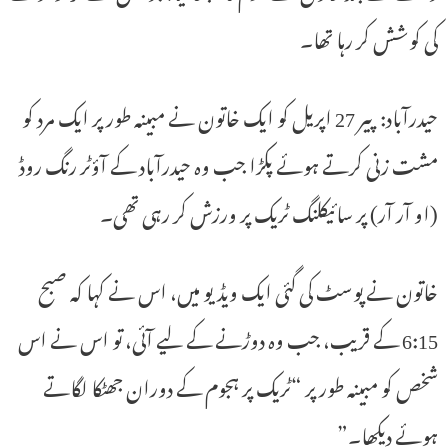
کی کوشش کر رہا تھا۔
حیدرآباد: پیر 27 اپریل کو ایک خاتون نے مبینہ طور پر ایک مرد کو
مشت زنی کرتے ہوئے پکڑا جب وہ حیدرآباد کے آؤٹر رنگ روڈ
(او آر آر) پر سائیکلنگ ٹریک پر ورزش کر رہی تھی۔
خاتون نے پوسٹ کی گئی ایک ویڈیو میں، اس نے کہا کہ صبح
6:15 کے قریب، جب وہ دوڑنے کے لیے آئی، تو اس نے اس
شخص کو مبینہ طور پر “ٹریک پر ہجوم کے دوران جھٹکا لگاتے
ہوئے دیکھا۔”