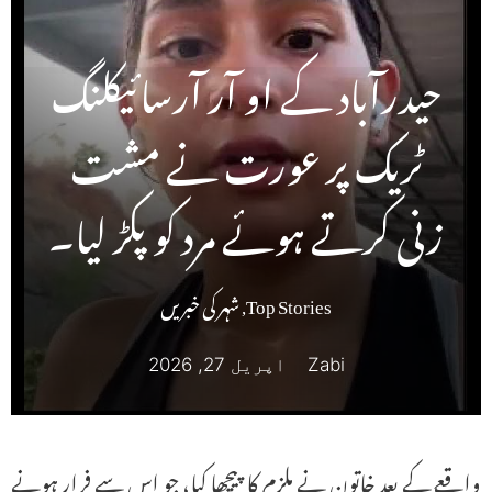
حیدرآباد کے او آر آرسائیکلنگ
ٹریک پر عورت نے مشت
زنی کرتے ہوئے مرد کو پکڑ لیا۔
Top Stories
,
شہر کی خبریں
Zabi
اپریل 27, 2026
واقعے کے بعد خاتون نے ملزم کا پیچھا کیا، جو اس سے فرار ہونے