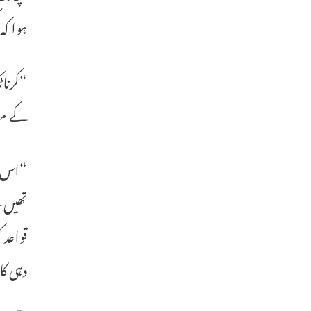
ہوا کہ
کے مطابق، ہمیں 28 میں سے 17 سیٹی
“اس وق
تھیں –
قواعد
دہی کا