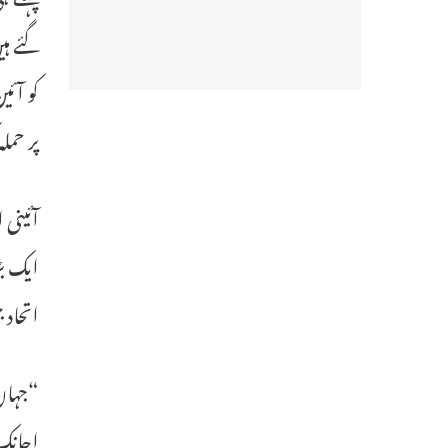
گئے ہی
کو آئی
پر حملہ
آئینی 
ایک بڑ
اتحاد 
“جہاں
اچانک 