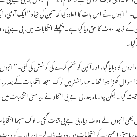
ں۔” انہوں نے اس بات کا اعادہ کیا کہ آئین کی بنیاد ’’ایک آدم
ن کے ذریعہ ووٹ کا حق دیا گیا ہے۔ پچھلے انتخابات میں، بی جے پی
 کیا۔
اداروں کو دبایا گیا، اور آئین کو ختم کرنے کی کوشش کی گئی۔” انہ
ا سوال کھڑا ہوا تھا۔ مہاراشٹر میں لوک سبھا انتخابات کے بعد ری
جیت گیا۔ لیکن چار ماہ بعد، بی جے پی اتحاد نے ریاستی انتخابات میں 
 بھی انہوں نے ووٹ دیا، بی جے پی جیت گئی۔ لوک سبھا انتخا
ریاستی اسمبلی کے انتخابات میں ووٹ ڈالے – اور ان کے ووٹ بی ج