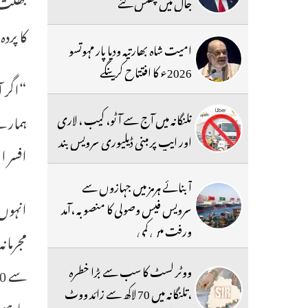
بھگت ک
جال میں پھنس گئے
کا پرد
امیت شاہ بھارتیہ ودیا پار مہوتسو
2026ء کا افتتاح کرینگے
تلنگانہ میں آج سے آٹو، کیب ، لاری
ہمارے 
اور ایپ پر مبنی ڈیلیوری سرویس بند
افسر ا
آبنائے ہرمز میں جہازوں سے
انہوں
سرویس فیس وصولی کا منصوبہ ،آمد
ورفت میں کمی
ووٹر لسٹ کا سب سے بڑا خطرہ
،تلنگانہ میں 70 لاکھ سے زائد ووٹ
چاہیے