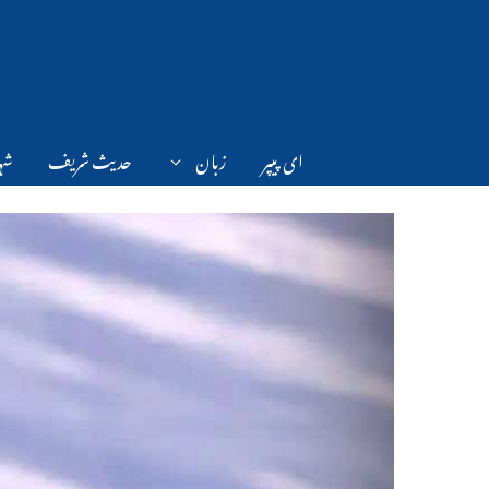
Ski
t
conten
ای پیپر
زبان
حدیث شریف
شہر