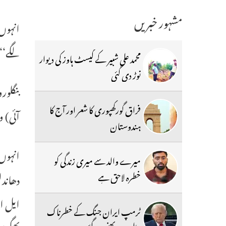
مشہور خبریں
انہوں 
لگے‘‘
محمد علی شبیر کے گیسٹ ہاوز کی دیوار
توڑ دی گئی
بنگلور
فراق گورکھپوری کا شعر اور آج کا
آئی) ویڈیو ریک
ہندوستان
انہوں 
میرے والد سے میری زندگی کو
خطرہ لاحق ہے
دھاند
ایل او
ٹرمپ ایران جنگ کے خطرناک