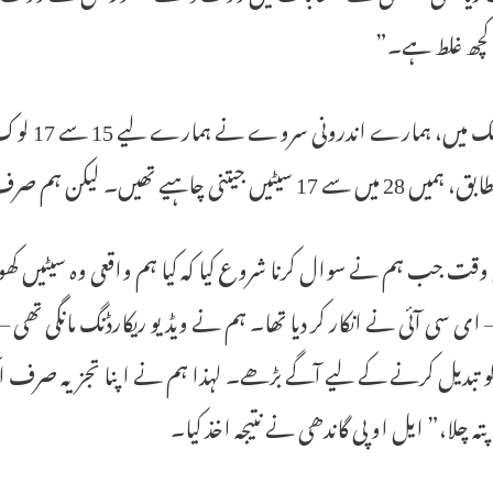
 کچھ غلط ہے۔”
“کرناٹک 
ں جیتنی چاہیے تھیں۔ لیکن ہم صرف 9 پر ہی جیت پائے،” انہوں نے کہا۔
ت جب ہم نے سوال کرنا شروع کیا کہ کیا ہم واقعی وہ سیٹیں کھو
 ای سی آئی نے انکار کر دیا تھا۔ ہم نے ویڈیو ریکارڈنگ مانگی تھی 
 کو تبدیل کرنے کے لیے آگے بڑھے۔ لہذا ہم نے اپنا تجزیہ صرف ا
 پتہ چلا،” ایل او پی گاندھی نے نتیجہ اخذ کیا۔