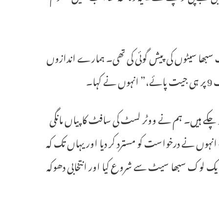
میں، ہمارے اندرونی سروے نے ہمارے لیے 15 سے 17 لوک سبھا سیٹوں کی پیش گوئی کی تھی۔ ہمارے اندازوں
 چکے ہیں۔ ہم نے ووٹر لسٹ کی سافٹ کاپیاں مانگی
– انہوں نے درخواست کو مسترد کر دیا اور یہاں تک کہ
یک لوک سبھا سیٹ سے شروع کیا اور انتخابی دھوکہ