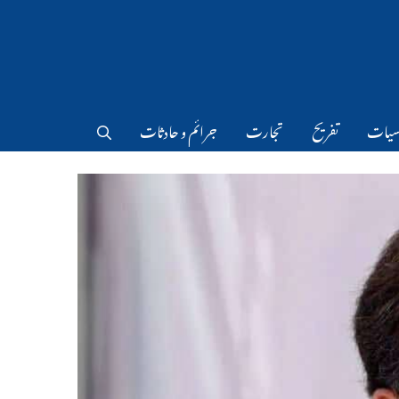
سیات
تفریح
تجارت
جرائم و حادثات