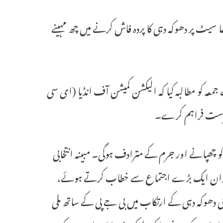
 سیٹ پر دھوکہ دہی کا پردہ فاش کرنے میں چھ مہینے
عہ کو مطالبہ کیا کہ الیکشن کمیشن آف انڈیا (ای سی
 کو چھپانے اور جرم کے مترادف ہوگی۔ مبینہ انتخابی
 دوران ایک بڑے اجتماع سے خطاب کرتے ہوئے،
خابی دھوکہ دہی کے ارتکاب میں بی جے پی کے ساتھ ملی