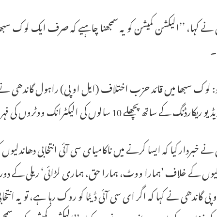
نے کہا، ’’الیکشن کمیشن کو یہ سمجھنا چاہیے کہ صرف ایک لوک سبھا
۔
و: لوک سبھا میں قائد حزب اختلاف (ایل او پی) راہول گاندھی نے جم
ارڈنگ کے ساتھ پچھلے 10 سالوں کی الیکٹرانک ووٹروں کی فہرست فراہم کرے۔
نے خبردار کیا کہ ایسا کرنے میں ناکامیای سی آئی انتخابی دھاندلیوں
لیوں کے خلاف ’ہمارا ووٹ، ہمارا حق، ہماری لڑائی‘ ریلی کے
 پی گاندھی نے کہا کہ اگر ای سی آئی ڈیٹا کو روک رہا ہے، تو یہ انت