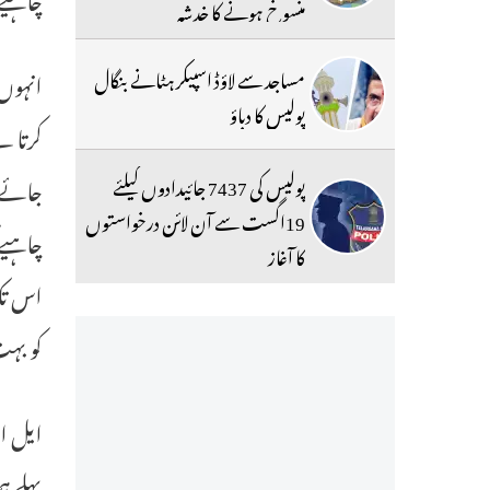
منسوخ ہونے کا خدشہ
مساجد سے لاؤڈ اسپیکر ہٹانے بنگال
انہوں 
پولیس کا دباؤ
کرتا ہ
جائے ت
پولیس کی 7437 جائیدادوں کیلئے
19اگست سے آن لائن درخواستوں
چاہیے 
کا آغاز
اس تک 
کو بہت