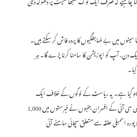
مجھنا چاہیے کہ صرف ایک لوک سبھا سیٹ پر دھوکہ دہی
 نہیں کرتے ہیں، تو ہم اب بھی 15 سے 20 لوک سبھا سیٹوں میں بے ضابطگیوں کا پردہ فاش کر سکتے ہیں۔
 دن، آپ کو اپوزیشن کا سامنا کرنا پڑے گا۔ ہر
کیا۔
ی ہو گیا ہے۔ یہ ریاست کے لوگوں کے خلاف ایک
مجرمانہ فعل ہے۔ ریاستی حکومت کو جانچ کر کے کارروائی کرنی چاہیے۔ ای سی آئی کے افسران جنہوں نے فہرستوں میں 1,000
ادیو پورہ اسمبلی حلقہ سے متعلق سچائی سامنے آنی