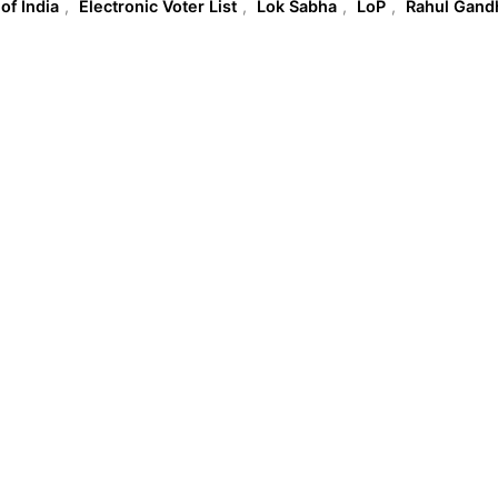
T
of India
,
Electronic Voter List
,
Lok Sabha
,
LoP
,
Rahul Gand