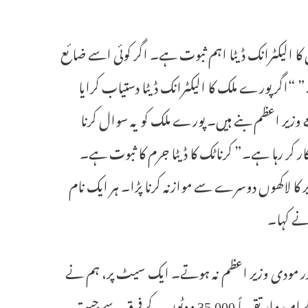
 کا الیکٹرانک ڈیٹا اہم ثبوت ہے۔ اگر کوئی اسے ضائع
 “اگر پورے ملک کا الیکٹرانک ڈیٹا دستیاب کرایا
ے وزیر اعظم بنے ہیں۔ پورے ملک کو یہ سوال کرنا
کار کر رہا ہے۔” کرناٹک کا ڈیٹا جرم کا ثبوت ہے۔
 کا لاکھوں دوسرے سے موازنہ کرنا پڑا۔ ہر ایک نام
نے کہا۔
“اگر بی جے پی 25 سیٹیں ہار جاتی تو نریندر مودی وزیر اعظم نہ ہوتے۔ ایک سیٹ پر، ہم نے
پہلے ہی دھوکہ دہی ثابت کر دی ہے۔ تمام 25 اہم سیٹوں پر، بی جے پی کے امیدوار تقریباً 35,000 ووٹوں کے فرق سے جیت