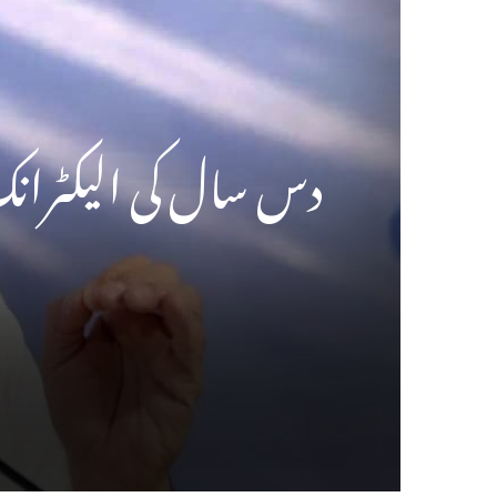
دس سال کی الیکٹرانک