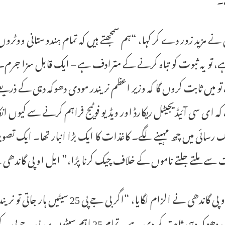
نے مزید زور دے کر کہا، “ہم سمجھتے ہیں کہ تمام ہندوستانی ووٹروں
ے، تو یہ ثبوت کو تباہ کرنے کے مترادف ہے – ایک قابل سزا جرم۔”
و میں ثابت کروں گا کہ وزیر اعظم نریندر مودی دھوکہ دہی کے ذریع
کہ ای سی آئیڈیجیٹل ریکارڈ اور ویڈیو فوٹیج فراہم کرنے سے کیوں ان
رسائی میں چھ مہینے لگے۔ کاغذات کا ایک بڑا انبار تھا۔ ایک تصویر
 سے ملتے جلتے ناموں کے خلاف چیک کرنا پڑا،” ایل او پی گاندھی 
ایل او پی گاندھی نے الزام لگایا، 