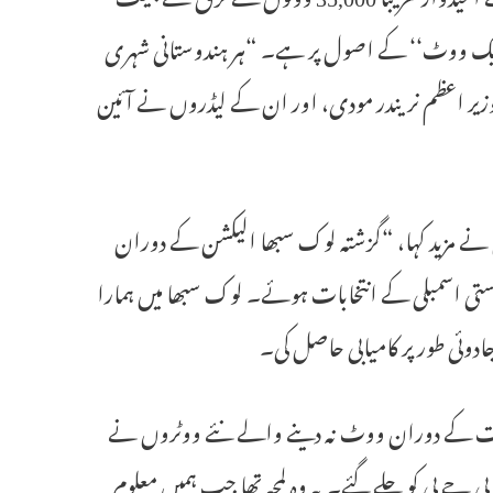
ی، ایک ووٹ‘‘ کے اصول پر ہے۔ “ہر ہندوستانی شہری
، وزیر اعظم نریندر مودی، اور ان کے لیڈروں نے آئین
وں نے مزید کہا، “گزشتہ لوک سبھا الیکشن کے دوران
استی اسمبلی کے انتخابات ہوئے۔ لوک سبھا میں ہمارا
جادوئی طور پر کامیابی حاصل کی۔
بات کے دوران ووٹ نہ دینے والے نئے ووٹروں نے
ے پی کو چلے گئے۔ یہ وہ لمحہ تھا جب ہمیں معلوم