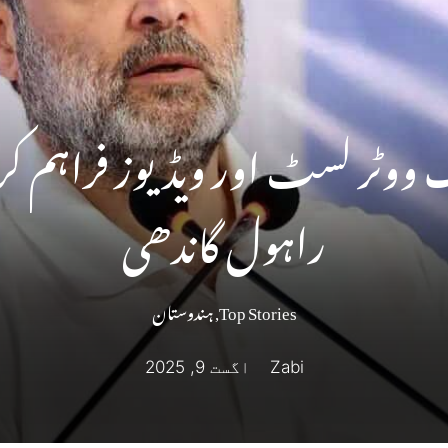
 ووٹر لسٹ اور ویڈیوز فراہم کری
راہول گاندھی
Top Stories
,
ہندوستان
Zabi
اگست 9, 2025