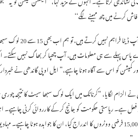
ی نشاندہی کرتا ہے۔ انہوں نے مزید کہا، ’’الیکشن کمیشن کو یہ س
ہ فاش کرنے میں چھ مہینے لگے‘‘
“اگر آپ ڈیٹا فراہم
پاس پہلے سے ہی معلومات ہیں، آپ چھپا کر بھاگ نہیں سکتے۔ ایک
ور کمیشن کو اس سے آگاہ ہونا چاہیے،” ایل او پی گاندھی نے خبردار 
 نے الزام لگایا، “کرناٹک میں ایک لوک سبھا سیٹ کا نتیجہ چور
سے 15,000 فرضی ووٹروں کا اندراج کیا، ان کا جوابدہ ہونا چاہیے۔ مہ
۔”