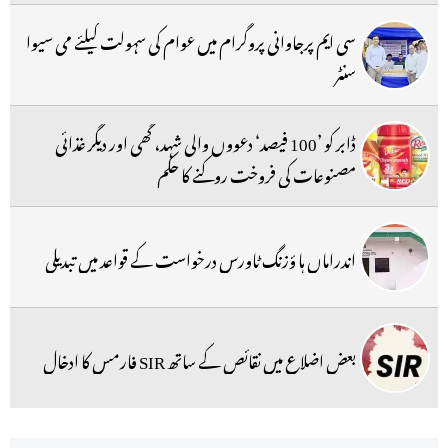
سی ایم پرجاوانی پروگرام میں عوام کی سہولت کیلئے می سیوا
سنٹر
ڈابر کو ’100 فیصد‘ دعووں والی شہد، گھی اور دیگر غذائی
مصنوعات کی فروخت روکنے کا حکم
اندراماں ہا ؤزنگ ٹاورس درخواست کے قواعد میں تبدیلی
بعض اضلاع میں نقائص کے ساتھ SIR فارمس کا ادخال