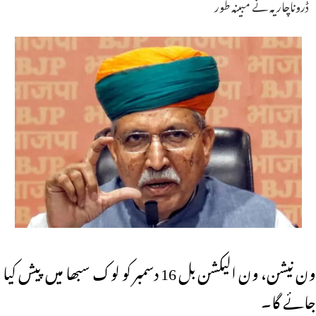
ڈروناچاریہ نے مبینہ طور
ون نیشن، ون الیکشن بل 16 دسمبر کو لوک سبھا میں پیش کیا
جائے گا۔