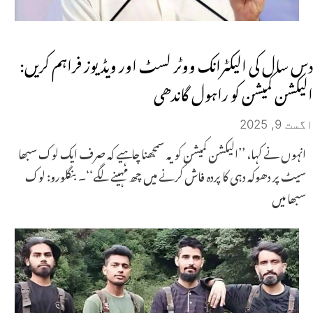
دس سال کی الیکٹرانک ووٹر لسٹ اور ویڈیوز فراہم کریں:
الیکشن کمیشن کو راہول گاندھی
اگست 9, 2025
انہوں نے کہا، ’’الیکشن کمیشن کو یہ سمجھنا چاہیے کہ صرف ایک لوک سبھا
سیٹ پر دھوکہ دہی کا پردہ فاش کرنے میں چھ مہینے لگے‘‘۔ بنگلورو: لوک
سبھا میں