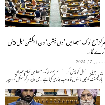
مرکز آج لوک سبھا میں ’ون نیشن‘ ون الیکشن‘ بل پیش
کرے گا۔
دسمبر 17, 2024
بی جے پی نے بل کو پیش کرنے سے پہلے لوک سبھا میں تمام ممبران
پارلیمنٹ کو تین لائنوں کا وہپ جاری کیا ہے۔ نئی دہلی: مرکز منگل کو دوپہر