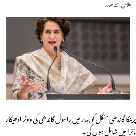
اجلاس سے صدر
پرینکا گاندھی منگل کو بہار میں راہول گاندھی کی ووٹر ادھیکار
یاترا میں شامل ہوں گی۔