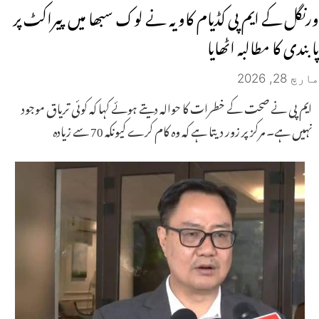
ورنگل کے ایم پی کڈیام کاویہ نے لوک سبھا میں پیراکٹ پر
پابندی کا مطالبہ اٹھایا
مارچ 28, 2026
ایم پی نے صحت کے خطرات کا حوالہ دیتے ہوئے کہا کہ کوئی تریاق موجود
نہیں ہے۔ مرکز پر زور دیتا ہے کہ وہ کام کرے کیونکہ 70 سے زیادہ