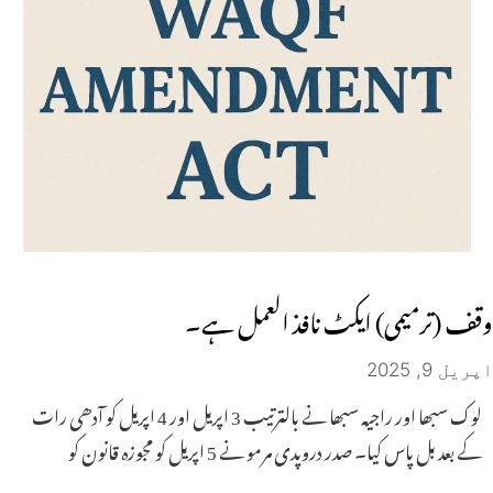
وقف (ترمیمی) ایکٹ نافذ العمل ہے۔
اپریل 9, 2025
لوک سبھا اور راجیہ سبھا نے بالترتیب 3 اپریل اور 4 اپریل کو آدھی رات
کے بعد بل پاس کیا۔ صدر دروپدی مرمو نے 5 اپریل کو مجوزہ قانون کو