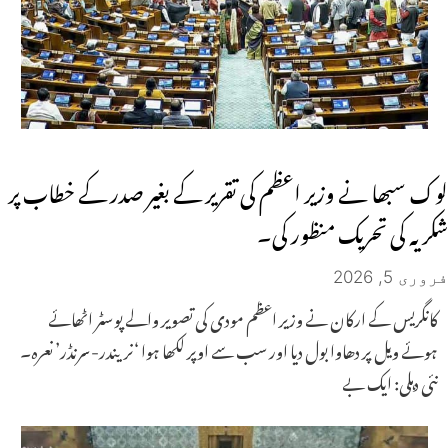
لوک سبھا نے وزیر اعظم کی تقریر کے بغیر صدر کے خطاب پر
شکریہ کی تحریک منظور کی۔
فروری 5, 2026
کانگریس کے ارکان نے وزیر اعظم مودی کی تصویر والے پوسٹر اٹھائے
ہوئے ویل پر دھاوا بول دیا اور سب سے اوپر لکھا ہوا ‘نریندر-سرنڈر’ نعرہ۔
نئی دہلی: ایک بے