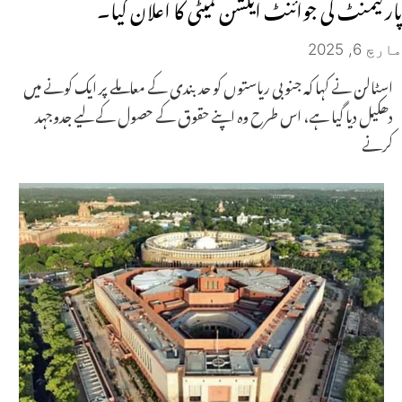
پارلیمنٹ کی جوائنٹ ایکشن کمیٹی کا اعلان کیا۔
مارچ 6, 2025
اسٹالن نے کہا کہ جنوبی ریاستوں کو حد بندی کے معاملے پر ایک کونے میں
دھکیل دیا گیا ہے، اس طرح وہ اپنے حقوق کے حصول کے لیے جدوجہد
کرنے