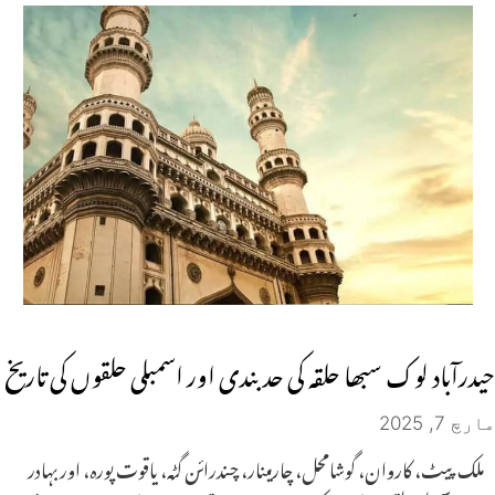
حیدرآباد لوک سبھا حلقہ کی حد بندی اور اسمبلی حلقوں کی تاریخ
مارچ 7, 2025
ملک پیٹ، کاروان، گوشامحل، چارمینار، چندرائن گٹہ، یاقوت پورہ، اور بہادر