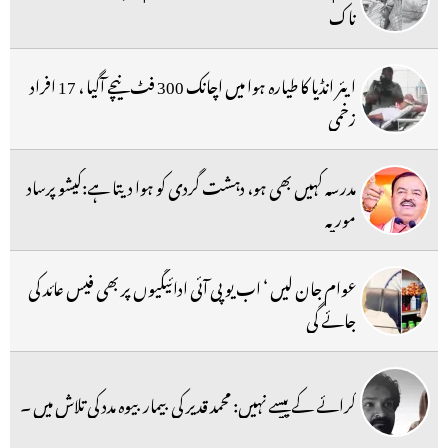
ناک
ایئر انڈیا کا طیارہ ہوا میں اچانک 300 فٹ نیچے آگیا ، 17 افراد
زخمی
مدرسہ کہیں بھی ہو، دہشت گردی کو ہوا دیتا ہے:کیشو پرساد
موریہ
عوام جان لیں ‘ اب یو پی آئی ادائیگیوں پر بھی فیس عائد کی
جائے گی
کرائے کے پیسے نہیں: محمد قدیر کی بیمار بیوہ مدد کی تلاش میں ۔