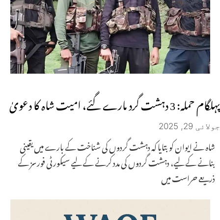
پہلگام حملہ: 3 دہشت گرد مارے گئے، امیت شاہ کا دعویٰ
جولائی 29, 2025
شاہ نے ایوان کو بتایا کہ دہشت گردوں کی شناخت کے بارے میں یقینی
بنانے کے لیے، دہشت گردوں کی مدد کرنے کے لیے سیکورٹی فورسز کے
ذریعے حراست میں