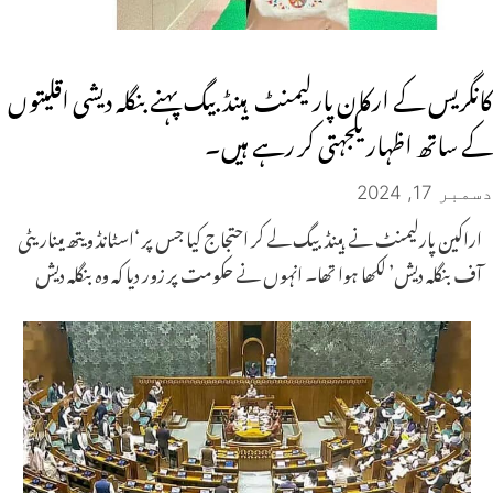
کانگریس کے ارکان پارلیمنٹ ہینڈ بیگ پہنے بنگلہ دیشی اقلیتوں
کے ساتھ اظہار یکجہتی کر رہے ہیں۔
دسمبر 17, 2024
اراکین پارلیمنٹ نے ہینڈ بیگ لے کر احتجاج کیا جس پر ‘اسٹانڈ ویتھ میناریٹی
آف بنگلہ دیش’ لکھا ہوا تھا۔ انہوں نے حکومت پر زور دیا کہ وہ بنگلہ دیش