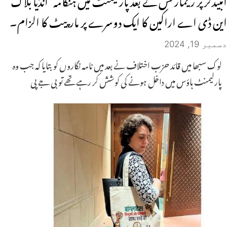
این ڈی اے اراکین کا ایک دوسرے پر مارپیٹ کا الزام۔
دسمبر 19, 2024
لوک سبھا میں قائد حزب اختلاف نے بعد میں نامہ نگاروں کو بتایا کہ جب وہ
پارلیمنٹ ہاؤس میں داخل ہونے کی کوشش کر رہے تھے تو بی جے پی