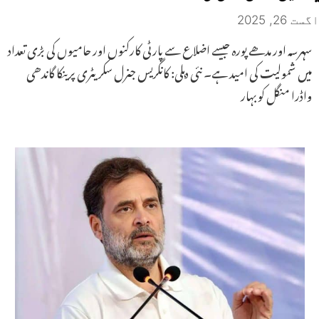
اگست 26, 2025
سہرسہ اور مدھے پورہ جیسے اضلاع سے پارٹی کارکنوں اور حامیوں کی بڑی تعداد
میں شمولیت کی امید ہے۔ نئی دہلی: کانگریس جنرل سکریٹری پرینکا گاندھی
واڈرا منگل کو بہار