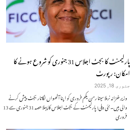
پارلیمنٹ کا بجٹ اجلاس 31 جنوری کو شروع ہونے کا
امکان: رپورٹ
جنوری 18, 2025
وزیر خزانہ نرملا سیتا رمن یکم فروری کو اپنا آٹھواں لگاتار بجٹ پیش کرنے
والی ہیں۔ نئی دہلی: پارلیمنٹ کے بجٹ اجلاس کا پہلا حصہ 31 جنوری سے 13
فروری