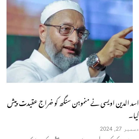
اسد الدین اویسی نے منموہن سنگھ کو خراج عقیدت پیش
کیا۔
دسمبر 27, 2024