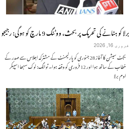
برلا کو ہٹانے کی تحریک پر بحث، ووٹنگ 9 مارچ کو ہوگی: رجیجو
فروری 16, 2026
بجٹ سیشن کا آغاز 28 جنوری کو پارلیمنٹ کے مشترکہ اجلاس سے صدر کے
خطاب کے ساتھ ہوا اور 12 فروری کو وقفہ ہوا۔ توانگ: لوک سبھا اسپیکر
اوم برلا