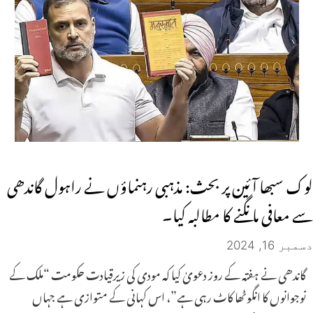
لوک سبھا آئین پر بحث: مذہبی رہنماؤں نے راہول گاندھی
سے معافی مانگنے کا مطالبہ کیا۔
دسمبر 16, 2024
گاندھی نے ہفتہ کے روز دعویٰ کیا کہ مودی کی زیرقیادت حکومت “ملک کے
نوجوانوں کا انگوٹھا کاٹ رہی ہے”، اس کہانی کے متوازی ہے جہاں