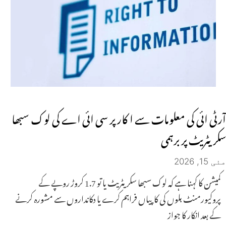
آرٹی ائی کی معلومات سے ا کار پر سی ائی اے کی لوک سبھا
سکریٹریٹ پر برہمی
مئی 15, 2026
کمیشن کا کہنا ہے کہ لوک سبھا سکریٹریٹ یا تو 1.7 کروڑ روپے کے
پروکیورمنٹ بلوں کی کاپیاں فراہم کرے یا دکانداروں سے مشورہ کرنے
کے بعد انکار کا جواز