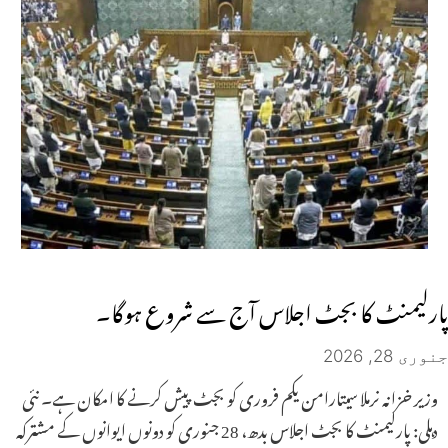
پارلیمنٹ کا بجٹ اجلاس آج سے شروع ہوگا۔
جنوری 28, 2026
وزیر خزانہ نرملا سیتارامن یکم فروری کو بجٹ پیش کرنے کا امکان ہے۔ نئی
دہلی: پارلیمنٹ کا بجٹ اجلاس بدھ، 28 جنوری کو دونوں ایوانوں کے مشترکہ