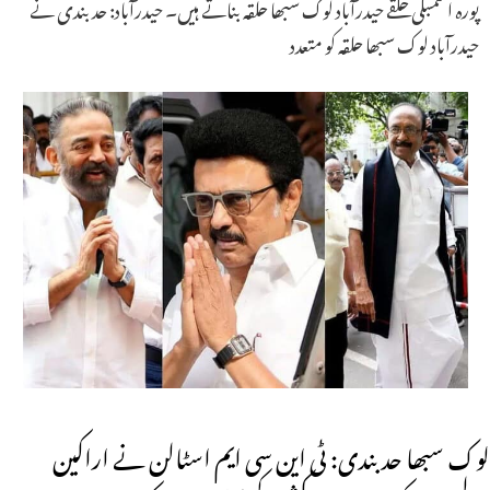
پورہ اسمبلی حلقے حیدرآباد لوک سبھا حلقہ بناتے ہیں۔ حیدرآباد: حد بندی نے
حیدرآباد لوک سبھا حلقہ کو متعدد
لوک سبھا حد بندی: ٹی این سی ایم اسٹالن نے اراکین