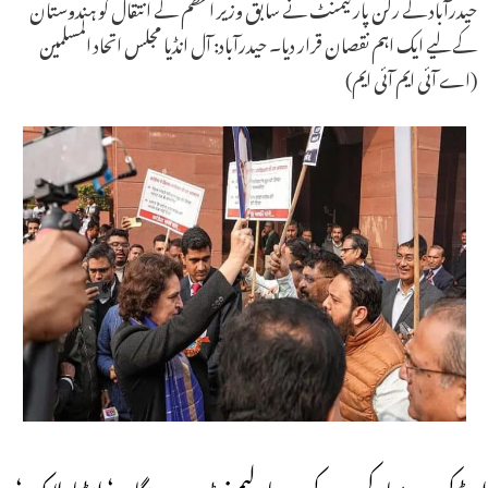
حیدرآباد کے رکن پارلیمنٹ نے سابق وزیر اعظم کے انتقال کو ہندوستان
کے لیے ایک اہم نقصان قرار دیا۔ حیدرآباد: آل انڈیا مجلس اتحاد المسلمین
(اے آئی ایم آئی ایم)
امبیڈکر پر ریمارکس کے بعد پارلیمنٹ میں ہنگامہ‘ انڈیا بلاک‘