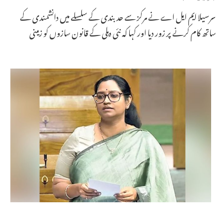
سرسیلا ایم ایل اے نے مرکز سے حد بندی کے سلسلے میں دانشمندی کے
ساتھ کام کرنے پر زور دیا اور کہا کہ نئی دہلی کے قانون سازوں کو زمینی