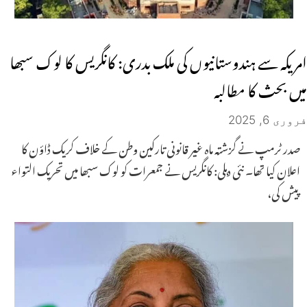
امریکہ سے ہندوستانیوں کی ملک بدری: کانگریس کا لوک سبھا
میں بحث کا مطالبہ
فروری 6, 2025
صدر ٹرمپ نے گزشتہ ماہ غیر قانونی تارکین وطن کے خلاف کریک ڈاؤن کا
اعلان کیا تھا۔ نئی دہلی: کانگریس نے جمعرات کو لوک سبھا میں تحریک التواء
پیش کی،