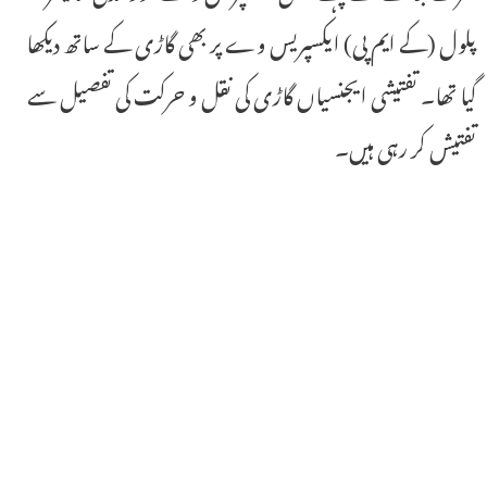
پلول (کے ایم پی) ایکسپریس وے پر بھی گاڑی کے ساتھ دیکھا
گیا تھا۔ تفتیشی ایجنسیاں گاڑی کی نقل و حرکت کی تفصیل سے
تفتیش کر رہی ہیں۔