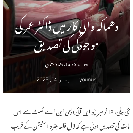
دھماکہ والی کار میں ڈاکٹر عمر کی
موجودگی کی تصدیق
Top Stories
,
ہندوستان
younus
نومبر 14, 2025
نئی دہلی، 13 نومبر (یو این آئی) ڈی این اے ٹسٹ سے اس
بات کی تصدیق ہوئی ہے کہ لال قلعہ میٹرو اسٹیشن کے قریب