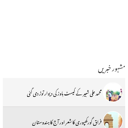
مشہور خبریں
محمد علی شبیر کے گیسٹ ہاوز کی دیوار توڑ دی گئی
فراق گورکھپوری کا شعر اور آج کا ہندوستان