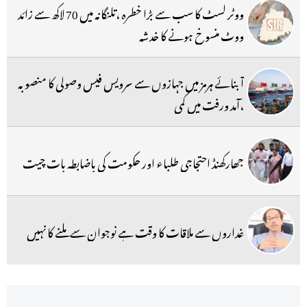
ووٹر لسٹ کا سب سے بڑا خطرہ ،تلنگانہ میں 70 لاکھ سے زائد
ووٹ منسوخ ہونے کا خدشہ
آبنائے ہرمز میں جہازوں سے سرویس فیس وصولی کا منصوبہ
،آمد ورفت میں کمی
جھارکھنڈ احتجاجی طلباء اور حکومت کی باضابطہ بات چیت
غداروں سے ملاقات کا وقت ہے نوجوان سے ملنے کا نہیں