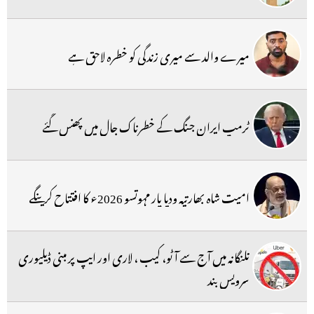
میرے والد سے میری زندگی کو خطرہ لاحق ہے
ٹرمپ ایران جنگ کے خطرناک جال میں پھنس گئے
امیت شاہ بھارتیہ ودیا پار مہوتسو 2026ء کا افتتاح کرینگے
تلنگانہ میں آج سے آٹو، کیب ، لاری اور ایپ پر مبنی ڈیلیوری
سرویس بند