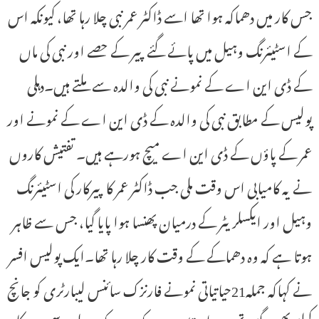
جس کار میں دھماکہ ہوا تھا اسے ڈاکٹر عمر نبی چلا رہا تھا، کیونکہ اس
کے اسٹیئرنگ وہیل میں پائے گئے پیر کے حصے اور نبی کی ماں
کے ڈی این اے کے نمونے نبی کی والدہ سے ملتے ہیں۔دہلی
پولیس کے مطابق نبی کی والدہ کے ڈی این اے کے نمونے اور
عمر کے پاؤں کے ڈی این اے میچ ہورہے ہیں۔ تفتیش کاروں
نے یہ کامیابی اس وقت ملی جب ڈاکٹر عمر کا پیرکار کی اسٹیئرنگ
وہیل اور ایکسلریٹر کے درمیان پھنسا ہوا پایا گیا، جس سے ظاہر
ہوتا ہے کہ وہ دھماکے کے وقت کار چلا رہا تھا۔ایک پولیس افسر
نے کہاکہ جملہ21حیاتیاتی نمونے فارنزک سائنس لیبارٹری کو جانچ