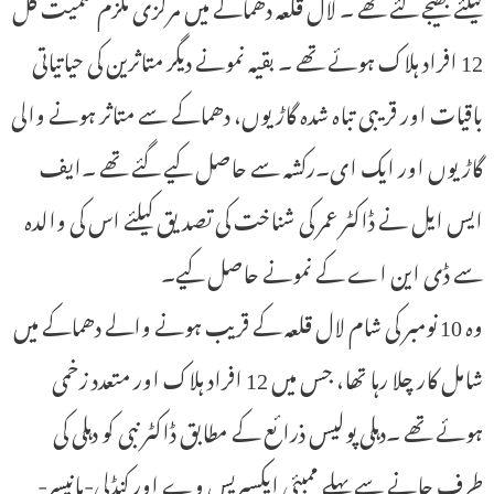
کیلئے بھیجے گئے تھے ۔ لال قلعہ دھماکے میں مرکزی ملزم سمیت کل
12 افراد ہلاک ہوئے تھے ۔ بقیہ نمونے دیگر متاثرین کی حیاتیاتی
باقیات اور قریبی تباہ شدہ گاڑیوں، دھماکے سے متاثر ہونے والی
گاڑیوں اور ایک ای۔رکشہ سے حاصل کیے گئے تھے ۔ایف
ایس ایل نے ڈاکٹر عمر کی شناخت کی تصدیق کیلئے اس کی والدہ
سے ڈی این اے کے نمونے حاصل کیے۔
وہ 10 نومبر کی شام لال قلعہ کے قریب ہونے والے دھماکے میں
شامل کار چلا رہا تھا، جس میں 12 افراد ہلاک اور متعدد زخمی
ہوئے تھے ۔دہلی پولیس ذرائع کے مطابق ڈاکٹر نبی کو دہلی کی
طرف جانے سے پہلے ممبئی ایکسپریس وے اور کنڈلی-مانیسر-