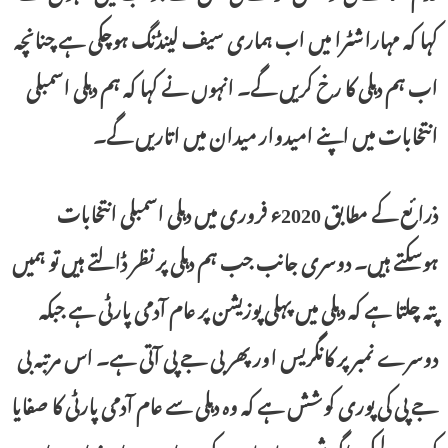
کہا کہ مہاراشٹرا میں اب ہماری سیف لینڈنگ ہوچکی ہے چنانچہ
اب ہم دہلی کا رخ کریں گے۔ انہوں نے کہا کہ ہم دہلی اسمبلی
انتخابات میں اپنے امیدوار میدان میں اتاریں گے۔
ذرائع کے مطابق 2020ء فروری میں دہلی اسمبلی انتخابات
ہوسکتے ہیں۔ دوسری جانب جب ہم دہلی پر نظر ڈالتے ہیں تو ہمیں
پتہ چلتا ہے کہ دہلی میں پہلی پوزیشن پر عام آدمی پارٹی ہے جبکہ
دوسرے نمبر پر کانگریس اور پھر بی جے پی آتی ہے۔ اس مرتبہ بی
جے پی کی پوری کوشش ہے کہ وہ دہلی سے عام آدمی پارٹی کا صفایا