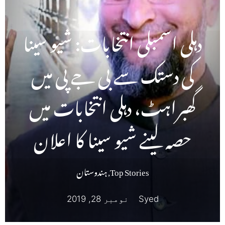
دہلی اسمبلی انتخابات: شیو سینا
کی دستک سے بی جے پی میں
گھبراہٹ، دہلی انتخابات میں
حصہ لینے شیو سینا کا اعلان
Top Stories
,
ہندوستان
Syed
نومبر 28, 2019