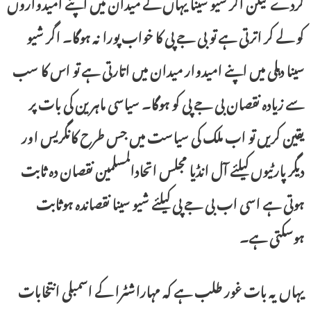
کردے لیکن اگر شیو سینا یہاں کے میدان میں اپنے امیدواروں
کو لے کر اترتی ہے تو بی جے پی کا خواب پورا نہ ہوگا۔ اگر شیو
سینا دہلی میں اپنے امیدوار میدان میں اتارتی ہے تو اس کا سب
سے زیادہ نقصان بی جے پی کو ہوگا۔ سیاسی ماہرین کی بات پر
یقین کریں تو اب ملک کی سیاست میں جس طرح کانگریس اور
دیگر پارٹیوں کیلئے آل انڈیا مجلس اتحادالمسلمین نقصان دہ ثابت
ہوتی ہے اسی اب بی جے پی کیلئے شیو سینا نقصاندہ ہوثابت
ہوسکتی ہے۔
یہاں یہ بات غور طلب ہے کہ مہاراشٹرا کے اسمبلی انتخابات