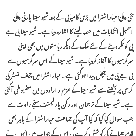
نئی دہلی:مہاراشٹرا میں بڑی کامیابی کے بعد شیو سینا پارٹی دہلی
اسمبلی انتخابات میں حصہ لینے کا اشارہ دیا ہے۔ شیو سینا بی جے
پی کو ٹکر دینے کے لئے ملک کے دیگر ریاستوں میں بھی اپنی
سرگرمیوں کا آغاز کردیا ہے۔ شیو سینا کے اس سرگرمیوں سے
بی جے پی میں ہلچل پیدا ہوگئی ہے۔ مہاراشٹرا میں چیف منسٹر کی
کرسی پر بیٹھنے سے شیو سینا کے عزم و ارادوں میں مضبوطی آگئی
ہے۔ شیو سینا کے ترجمان اور رکن پارلیمنٹ سنجے راوت سے
جب سوال کیا گیا کہ کیا آپ کی جماعت مہاراشٹرا کے باہر بھی
قدم جمانے کی کوشش کرے گی اس کے جواب میں انہوں نے