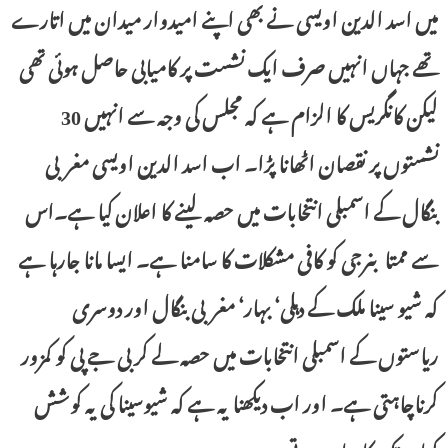
میں اسد الدین اویسی نے بھی اپنے امیدوار میدان میں اتارے
تھے جہاں انہیں صرف ایک نشست پر کامیابی حاصل ہوئی تھی
لیکن کانگریس کا الزام ہے کہ مجلس کی وجہ سے انہیں 30
نشستوں پر نقصان اٹھانا پڑا۔ اب اسد الدین اویسی مغربی
بنگال کے اسمبلی انتخابات میں حصہ لینے کا اعلان کیا ہے۔اس
سے ممتا بنرجی کو کافی مشکلات کا سامنا ہے۔ ایسا مانا جارہا ہے
کہ شیو سینا ملک کے دہلی‘ بہار‘ مغربی بنگال اور دوسری
ریاستوں کے اسمبلی انتخابات میں حصہ لے کر بی جے پی کو کمزور
کرناچاہتی ہے۔ اور اب دیکھنا یہ ہے کہ شیوسینا کی یہ کوشش