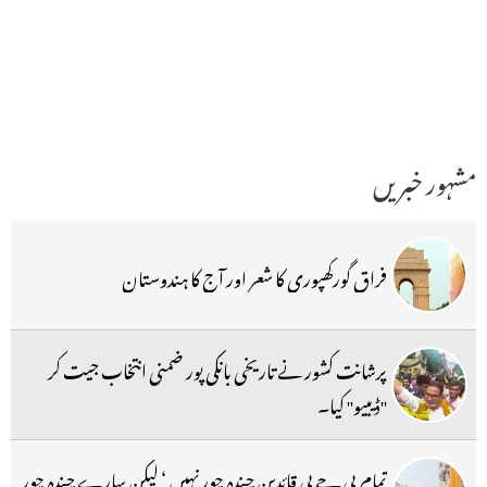
مشہور خبریں
فراق گورکھپوری کا شعر اور آج کا ہندوستان
پرشانت کشور نے تاریخی بانکی پور ضمنی انتخاب جیت کر
''ڈیبیو'' کیا۔
تمام بی جے پی قائدین چندہ چور نہیں ‘ لیکن سارے چندہ چور