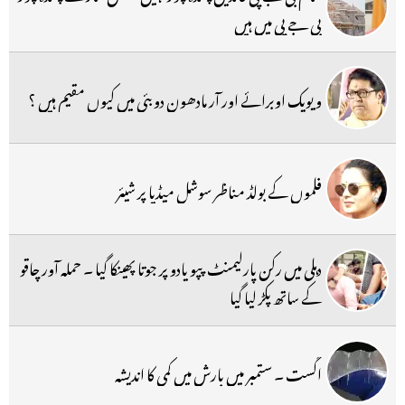
بی جے پی میں ہیں
ویویک اوبرائے اور آر مادھون دوبئی میں کیوں مقیم ہیں ؟
فلموں کے بولڈ مناظر سوشل میڈیا پر شیئر
دہلی میں رکن پارلیمنٹ پپو یادو پر جوتا پھینکا گیا ۔ حملہ آور چاقو
کے ساتھ پکڑ لیا گیا
اگست ۔ ستمبر میں بارش میں کمی کا اندیشہ