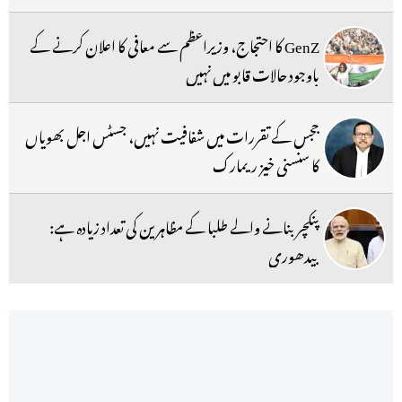
GenZ کا احتجاج، وزیراعظم سے معافی کا اعلان کرنے کے
باوجود حالات قابو میں نہیں
ججس کے تقررات میں شفافیت نہیں، جسٹس اجل بھویاں
کا سنسنی خیز ریمارک
پنکچر بنانے والے طلبا کے مظاہرین کی تعداد زیادہ ہے:
بیدھوری