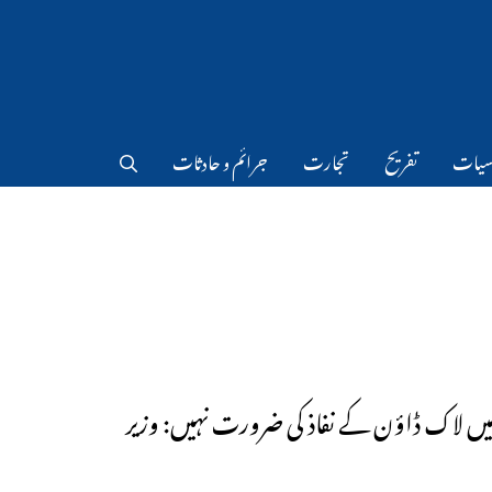
سیات
تفریح
تجارت
جرائم و حادثات
ہ میں لاک ڈاؤن کے نفاذ کی ضرورت نہیں: وزیر