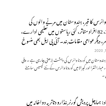
 وائرس کا قہر، ہندوستان میں مرنے والوں کی
تعداد 2، 82 افراد متاثر، کئی ریاستوں میں تعلیمی ادارے،
گھر، دیگرعوامی مقامات بند۔ آئی پی ایل بھی منسوخ
 : ہندوستان میں کورونا وائرس کی دہشت بڑھتی جارہی ہے ۔ دہلی
 ، مہاراشٹرا اور کیرالا میں کورونا وائرس کے نئے کیسیس سامنے
 ۔
د: ہماچل پردیش گورنر بنڈارو دتاتریہ دواخانہ میں