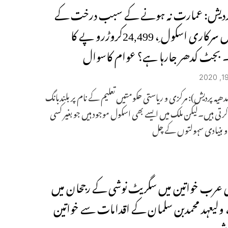
 پردیش: عمارت نہ ہونے کے سبب درخت کے
سایہ میں سرکاری اسکول ِ، 24,499کروڑرو پے کا
بجٹ کدھر جارہا ہے؟ عوام کاسوال
ھیہ پردیش): مرکزی و ریاستی حکومتیں تعلیم کے نام پر بلندبانگ
ی ہیں۔لیکن ملک میں ایسے بھی اسکول موجود ہیں جو بغیر کسی
 بنیادی سہولتوں کے چل
عرب خواتین میں سگریٹ نوشی کے رجحان میں
 ولیعہد محمدبن سلمان کے اقدامات سے خواتین
خوش