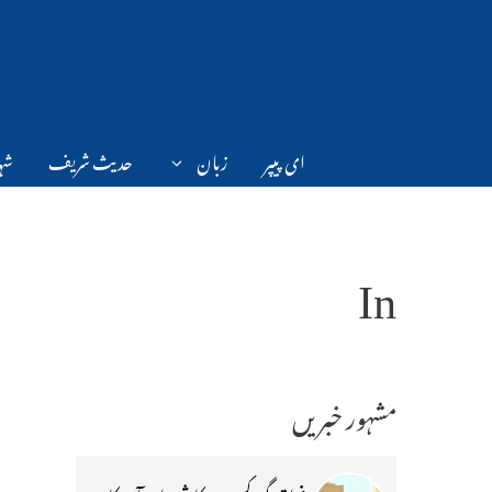
Ski
t
conten
ای پیپر
زبان
حدیث شریف
شہر
In
مشہور خبریں