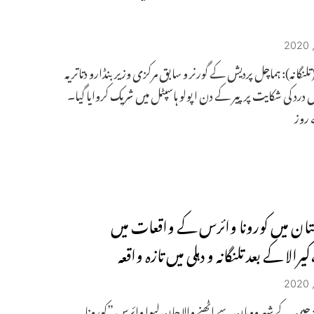
تلنگانہ): ہماچل پردیش کے گورنر و سابق مرکزی وزیر بنڈارو دتاتریہ
یں درد کی شکایت پر پیر کے دن اپولو ہاسپٹل میں شریک کروایا گیا۔
 روز
ان میں کورونا وائرس کے واقعات میں
یرالا کے بعد تلنگانہ و دہلی میں تازہ واقعہ
: چین کے شہر ووہان سے اٹھنے والا جان لیوا وائرس ”کورونا