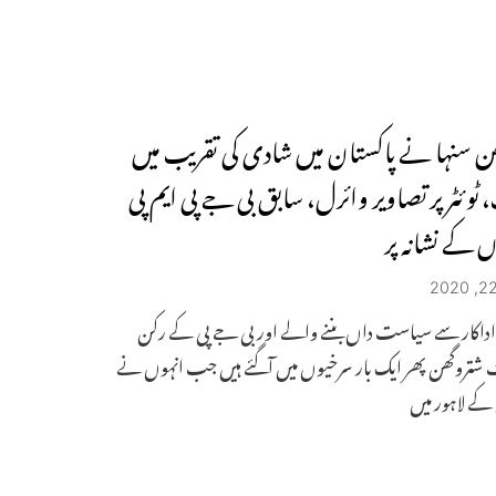
ن سنہا نے پاکستان میں شادی کی تقریب میں
ٹوئٹر پر تصاویر وائرل، سابق بی جے پی ایم پی
ں کے نشانہ پر
: اداکار سے سیاست داں بننے والے اور بی جے پی کے رکن
 شتروگھن پھر ایک بار سرخیوں میں آگئے ہیں جب انہوں نے
کے لاہور میں