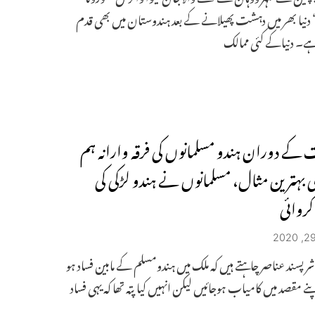
نیا بھر میں دہشت پھیلانے کے بعد ہندوستان میں بھی قدم
ہے۔ دنیاکے کئی ممالک
 کے دوران ہندو مسلمانوں کی فرقہ وارانہ ہم
کی بہترین مثال، مسلمانوں نے ہندو لڑکی کی
روائی
: شر پسند عناصر چاہتے ہیں کہ ملک میں ہندومسلم کے مابین فساد ہو
پنے مقصد میں کامیاب ہوجائیں لیکن انہیں کیا پتہ تھا کہ یہی فساد