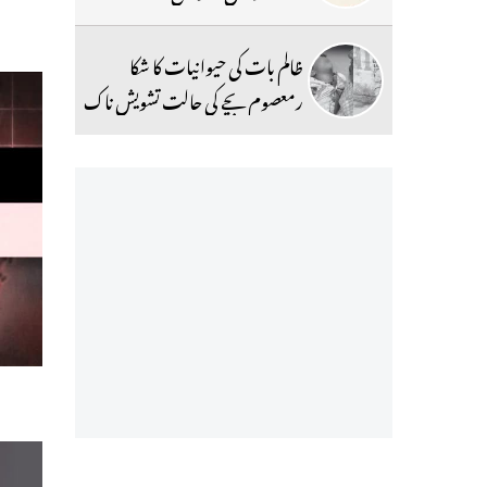
ظالم بات کی حیوانیات کا شکا
رمعصوم بچے کی حالت تشویش ناک