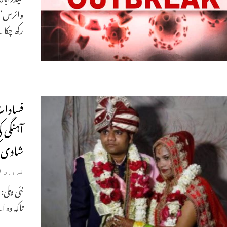
وائرس“ د
رکھ چکا 
فسادات
آہنگی 
شادی ک
فروری 29, 2020
نئی دہلی
تاکہ وہ ا