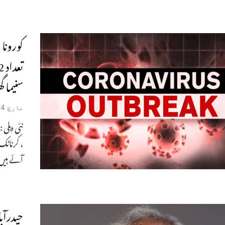
کورونا
سنیما 
مارچ 14, 2020
نئی دہلی
، کرناٹک
آئے ہیں
حیدرآبا