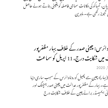
ن، تمباکو کی دکانات سماجی فاصلہ کو یقینی بناتے ہوئے حاصل
تجویز رکھی ہے۔ ماہرین
وائرس: چینی صدر کے خلاف بہار مظفر پور
 شکایت درج، 11 اپریل کو سماعت
ر(بہار): چین سے پھیل کوروناوائرس کے سبب ساری دنیا
ے۔ بہار کے مظفر پور عدالت میں چینی صدر جنپنگ اور
نی ایمبیسڈر برائے چین کے خلاف شکایت درج