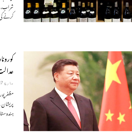
شراب، پا
کرنے کی 
کورونا
عدالت میں
مارچ 17, 2020
مظفر پو
پریشان ہ
ہندوستا