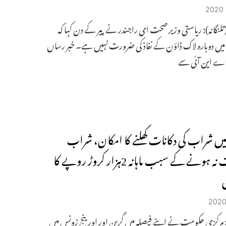
(تلنگانہ): ریاستی وزیر صحت ای راجندر نے پیر کے دن کہا کہ
یں دوبارہ لاک ڈاؤن کے نفاذ کی ضرورت نہیں ہے۔ خبر رساں
اے این آئی سے
ہ میں شراب کی دکانات کھلنے کا امکان، شراب
فروخت نہ ہونے کے سبب ماہانہ 2ہزار کروڑ روپے کا
: مرکزی حکومت نے اپنے فیصلہ میں گرین اور اورینج زونس میں