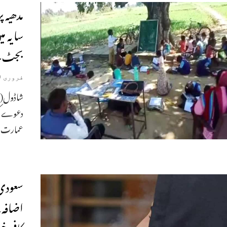
مدھیہ
بجٹ۔ 
فروری 19, 2020
شاڈول(مد
دعوے کرت
عمارت و
سعودی 
اضافہ،
کافی 