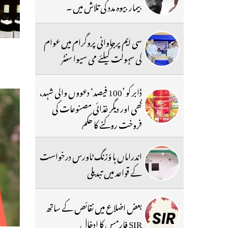
بیمار بیوہ مدد کی تلاش میں ۔
سی ایم پرجاوانی پروگرام میں عوام
کی سہولت کیلئے می سیوا سنٹر
ڈابر کو ’100 فیصد‘ دعووں والی شہد،
گھی اور دیگر غذائی مصنوعات کی
فروخت روکنے کا حکم
اندراماں ہا ؤزنگ ٹاورس درخواست
کے قواعد میں تبدیلی
بعض اضلاع میں نقائص کے ساتھ
SIR فارمس کا ادخال