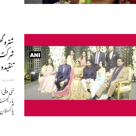
شتروگھ
شرکت، 
تنقیدو
فروری 22, 2020
نئی دہلی
پارلیمنٹ
پاکستان 