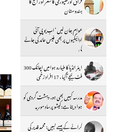
فراق گورکھپوری کا شعر اور آج کا
ہندوستان
عوام جان لیں ‘ اب یو پی آئی
ادائیگیوں پر بھی فیس عائد کی جائے
گی
ایئر انڈیا کا طیارہ ہوا میں اچانک 300
فٹ نیچے آگیا ، 17 افراد زخمی
مدرسہ کہیں بھی ہو، دہشت گردی کو
ہوا دیتا ہے:کیشو پرساد موریہ
کرائے کے پیسے نہیں: محمد قدیر کی