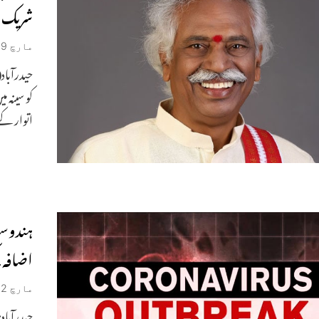
شریک
مارچ 9, 2020
حیدرآباد(
کو سینہ م
اتوار کے
ہندوست
اضافہ،ک
مارچ 2, 2020
حیدرآباد