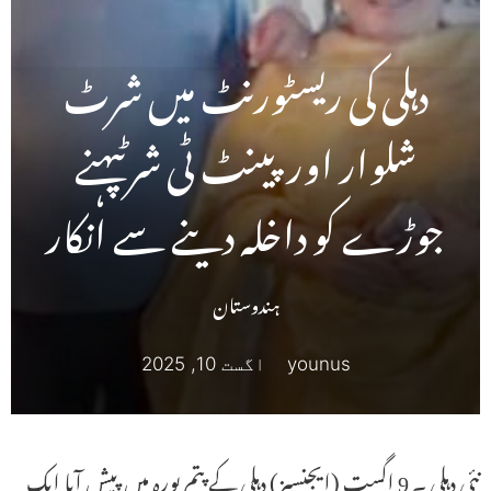
دہلی کی ریسٹورنٹ میں شرٹ
شلوار اور پینٹ ٹی شرٹپہنے
جوڑے کو داخلہ دینے سے انکار
ہندوستان
younus
اگست 10, 2025
نئی دہلی ۔ 9 اگست (ایجنسیز) دہلی کے پتم پورہ میں پیش آیا ایک