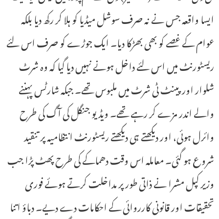
ایسا واقعہ جس نے نہ صرف سوشل میڈیا کو ہلا کر رکھ دیا بلکہ
عوام کے غصے کو بھی بھڑکا دیا۔ ایک جوڑے کو صرف اس لئے
ریسٹورنٹ میں اس لئے داخل ہونے نہیں دیا گیا کہ وہ شرٹ
شلوار اور پینٹ ٹی شرٹ میں ملبوس تھے۔ جبکہ شارٹس پہننے
والے اندر مزے کر رہے تھے۔ ویڈیو جنگل کی آگ کی طرح
وائرل ہوئی، اور دیکھتے ہی دیکھتے ریسٹورنٹ انتظامیہ پر تنقید
شروع ہو گئی۔ معاملہ اس وقت دھماکے کی طرح پھٹ پڑا جب
وزیر کپل مشرا نے ذاتی طور پر مداخلت کرتے ہوئے فوری
تحقیقات اور قانونی کارروائی کے احکامات دے دیے۔ دباؤ اتنا