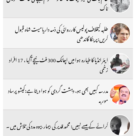
ناک
طلبہ کیخلاف پولیس کارروائی کی ذمہ داریامیت شاہ قبول
کریں:پرینکا گاندھی
ایئر انڈیا کا طیارہ ہوا میں اچانک 300 فٹ نیچے آگیا ، 17 افراد
زخمی
مدرسہ کہیں بھی ہو، دہشت گردی کو ہوا دیتا ہے:کیشو پرساد
موریہ
کرائے کے پیسے نہیں: محمد قدیر کی بیمار بیوہ مدد کی تلاش میں ۔