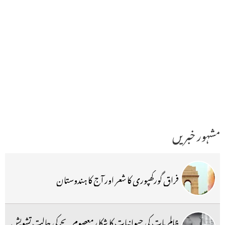
مشہور خبریں
فراق گورکھپوری کا شعر اور آج کا ہندوستان
ظالم بات کی حیوانیات کا شکا رمعصوم بچے کی حالت تشویش