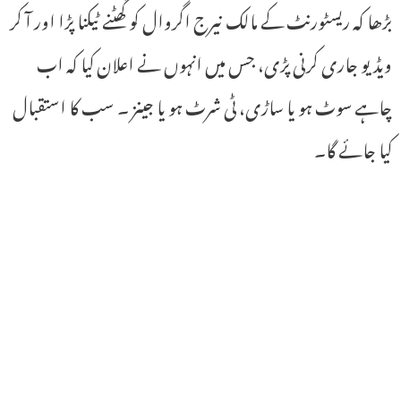
بڑھا کہ ریسٹورنٹ کے مالک نیرج اگروال کو گھٹنے ٹیکنا پڑا اور آ کر
ویڈیو جاری کرنی پڑی، جس میں انہوں نے اعلان کیا کہ اب
چاہے سوٹ ہو یا ساڑی، ٹی شرٹ ہو یا جینز ۔ سب کا استقبال
کیا جائے گا۔