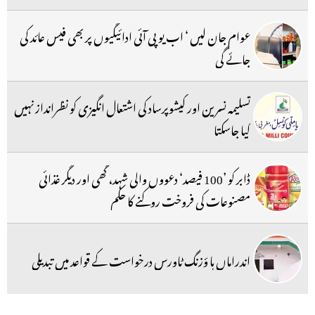
عوام جان لیں ‘ اب یو پی آئی ادائیگیوں پر بھی فیس عائد کی
جائے گی
تسلیمہ نسرین اور کیشوپرساد کی اشتعال انگیزی کو نظرانداز نہیں
کیا جاسکتا
ڈابر کو ’100 فیصد‘ دعووں والی شہد، گھی اور دیگر غذائی
مصنوعات کی فروخت روکنے کا حکم
اندراماں ہا ؤزنگ ٹاورس درخواست کے قواعد میں تبدیلی