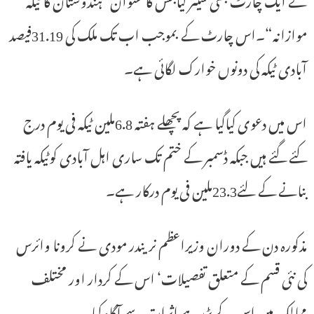
موازانہ“۔اس چارٹ کے بموجب اب تک ملک کی 31.19فیصد
آبادی ٹیکہ کی دونوں خوارک لگائی ہے۔
اس میں دعوی کیاگیا ہے کہ پچھلے ہفتہ 6.8ملین ٹیکہ فی یوم درج
کئے گئے ہیں جبکہ ڈسمبر کے ختم تک ساری اہل آبادی کوٹیکہ یافتہ
بنانے کے لئے23.3ملین فی یوم درکار ہے۔
مذکورہ دن کے دوران وزیراعظم نریندر مودی نے کرونا وائرس
کی نئی قسم کے متعلق تفصیلات‘ اس کے کردار اور مختلف
ممالک میں اس کے پڑرہے اثرات سے آگاہ کیا۔