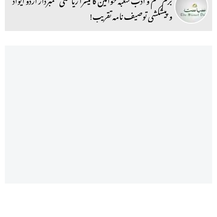
و پیشکشی توصیف نامہ تقریب!