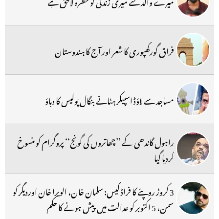
میرے والد سے میری زندگی کو خطرہ لاحق ہے
فراق گورکھپوری کا شعر اور آج کا ہندوستان
مساجد سے لاؤڈ اسپیکر ہٹانے بنگال پولیس کا دباؤ
راہول گاندھی کے ’’چھاتروں کی گونج‘‘ پروگرام کو منسوخ
کردیا گیا
3 کروڑ روپئے کا فراڈ کیس: سلمان خان، الویرا خان اوردیگر کو
سمن، 5 اکتوبر کو عدالت میں پیش ہونے کا حکم