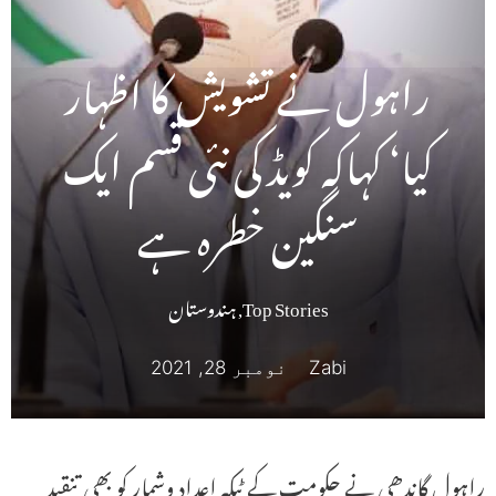
راہول نے تشویش کا اظہار
کیا‘ کہاکہ کویڈ کی نئی قسم ایک
سنگین خطرہ ہے
Top Stories
,
ہندوستان
Zabi
نومبر 28, 2021
راہول گاندھی نے حکومت کے ٹیکہ اعداد وشمار کو بھی تنقید