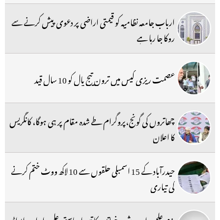
ارباب جامعہ نظامیہ کو قیمتی اراضی پر دعوی پیش کرنے سے
روکا جا رہا ہے
عصمت ریزی کیس میں ترون تیج پال کو 10 سال قید
چھاتروں کی گونج،پروگرام طے شدہ مقام پر ہی ہوگا، کانگریس
کا اعلان
حیدرآباد کے 15 اسمبلی حلقوں سے 10 لاکھ ووٹ ختم کرنے
کی تیاری
بزم علم و ادب شعبہ خواتین کا تیسرا ریاستی علمبردار اردو ایواڈ