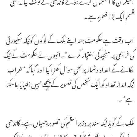
امیکران کا استعمال کرتے ہوئے گاندھی نے ٹوئٹ کیاکہ”نئی
قسم ایک بڑا خطرہ ہے۔
اب وقت ہے حکومت ہند اپنے ملک کے لوگوں کوٹیکہ سکیورٹی
کی فراہمی پر سنجیدگی اختیار کرے“۔انہوں نے حکومت کے ٹیکہ
لگانے کے اعداد وشمار پر بھی سوال کھڑا کیا اور کہاکہ ”خراب
ٹیکہ انداز تعداد کو ایک شخص کی تصویر کے پیچھے نہیں چھپایاجاسکتا
ہے“۔
ملک کے کویڈ ٹیکہ سند پر وزیر اعظم کی تصویر چسپاں ہے۔گاندھی
نے ایک چارٹ بھی شیئر کیاجس کا عنوان”ہندوستان کا ٹیکہ