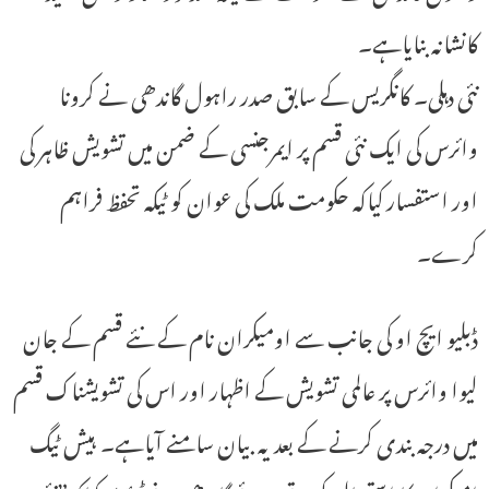
کانشانہ بنایاہے۔
نئی دہلی۔ کانگریس کے سابق صدر راہول گاندھی نے کرونا
وائرس کی ایک نئی قسم پر ایمرجنسی کے ضمن میں تشویش ظاہر کی
اور استفسار کیاکہ حکومت ملک کی عوان کو ٹیکہ تحفظ فراہم
کرے۔
ڈبلیو ایچ او کی جانب سے اومیکران نام کے نئے قسم کے جان
لیوا وائرس پر عالمی تشویش کے اظہار اور اس کی تشویشناک قسم
میں درجہ بندی کرنے کے بعد یہ بیان سامنے آیاہے۔ ہیش ٹیگ