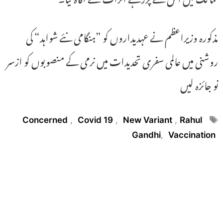
مذکورہ وزیراعظم نے عہدیداروں کو ”ہنگامی نئے شواہد“ کی
روشنی میں عالمی سفری تحدیدات میں نرمی کے منصوبوں کو ازسر
نو جائزہ لیں
Tags
Concerned
,
Covid 19
,
New Variant
,
Rahul
Gandhi
,
Vaccination