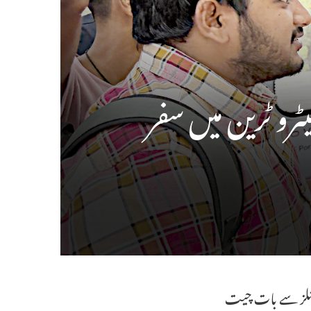
ٹرو ٹرین میں سفر
شنلز سے بات چیت