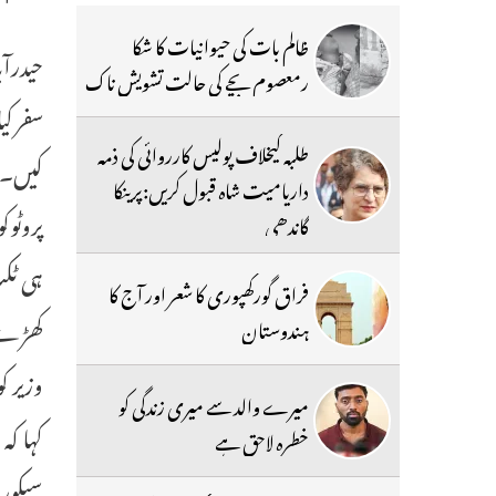
ظالم بات کی حیوانیات کا شکا
رمعصوم بچے کی حالت تشویش ناک
سفر ک
طلبہ کیخلاف پولیس کارروائی کی ذمہ
کیں۔ ا
داریامیت شاہ قبول کریں:پرینکا
پروٹوک
گاندھی
ہی ٹکٹ
فراق گورکھپوری کا شعر اور آج کا
کھڑے 
ہندوستان
وزیر ک
میرے والد سے میری زندگی کو
کہا کہ
خطرہ لاحق ہے
سیکوری