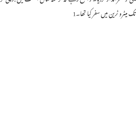
تک میٹرو ٹرین میں سفر کیا تھا۔1