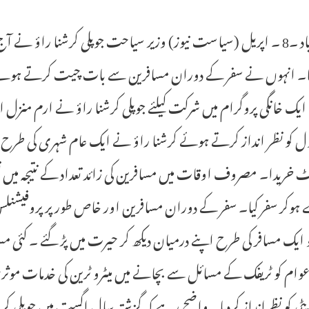
حیدرآباد ۔8 ۔ اپریل (سیاست نیوز) وزیر سیاحت جوپلی کرشنا راؤ نے
یا۔ انہوں نے سفر کے دوران مسافرین سے بات چیت کرتے ہوئے
یک خانگی پروگرام میں شرکت کیلئے جوپلی کرشنا راؤ نے ارم منزل اس
ول کو نظر انداز کرتے ہوئے کرشنا راؤ نے ایک عام شہری کی طرح س
 خریدا۔ مصروف اوقات میں مسافرین کی زائد تعداد کے نتیجہ میں
ہوکر سفر کیا۔ سفر کے دوران مسافرین اور خاص طور پر پروفیشن
و ایک مسافر کی طرح اپنے درمیان دیکھ کر حیرت میں پڑ گئے ۔ کئی م
 عوام کو ٹریفک کے مسائل سے بچانے میں میٹرو ٹرین کی خدمات موثر
ٹی کو نظرانداز کردیا۔ واضح رہے کہ گزشتہ سال اگست میں جوپلی کرش