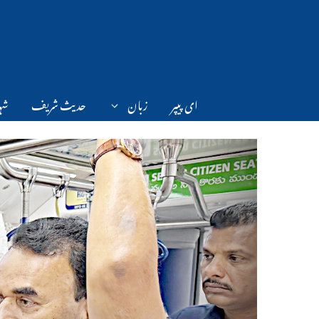
Ski
t
conten
ای پیپر
زبان
حدیث شریف
شہر