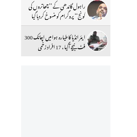
راہول گاندھی کے ’’چھاتروں کی
گونج‘‘ پروگرام کو منسوخ کردیا گیا
ایئر انڈیا کا طیارہ ہوا میں اچانک 300
فٹ نیچے آگیا ، 17 افراد زخمی