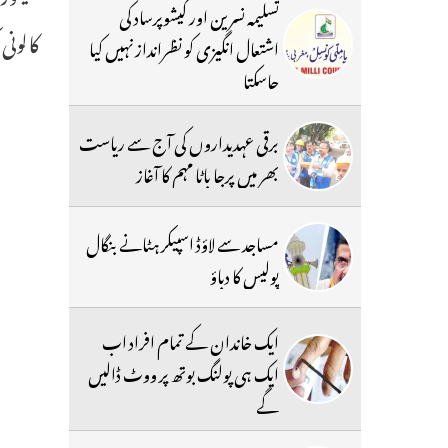
تسلیمہ نسرین اور کیشوپرساد کی
کالونی 
اشتعال انگیزی کو نظرانداز نہیں کیا
جاسکتا
برقی عہدیداروں کی آج سے ریاست
بھر میں پرجا باٹا مہم کا آغاز
مساجد سے لاؤڈ اسپیکر ہٹانے بنگال
پولیس کا دباؤ
ایک خاندان کے تمام افراد اب
ایک ہی پولنگ بوتھ پر ووٹ ڈالیں
گے