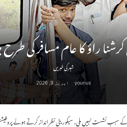
 کرشنا راؤ کا عام مسافر کی طرح می
شہر کی خبریں
younus
اپریل 9, 2026
کے سبب نشست نہیں ملی، سیکوریٹی نظرانداز کرتے ہوئے پروفی