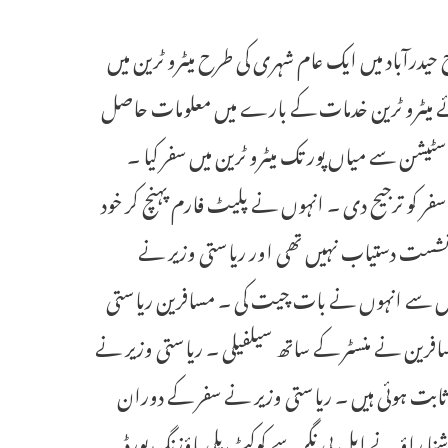
 آج حیدرآباد میں ایک عام شہری کی طرح میٹرو ٹرین میں
 میٹرو ٹرین خدمات کے بارے میں معلومات حاصل
ٹیشن سے میاں پور تک میٹرو ٹرین میں سفر کیا ۔
فر کو ترجیح دی ۔ انہوں نے پلیٹ فارم پہنچ کر خود
 نشست دستیاب نہیں تھی اور ریاستی وزیر نے
لس سے انہوں نے بات چیت کی ۔ مسافرین ریاستی
سافرین نے منسٹر کے ساتھ سیلفیلی ۔ ریاستی وزیر نے
 ثابت ہوئی ہیں ۔ ریاستی وزیر نے سفر کے دوران
نا راؤ نے ایل بی نگر سے کوکٹ پلی ہاؤزنگ بورڈ