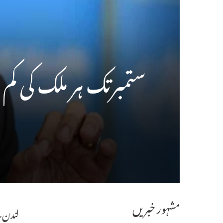
ستمبرتک ہر ملک کی کم سے کم 10فیصد آبادی کو ٹیکہ لگائیں
مشہور خبریں
لندن۔ک