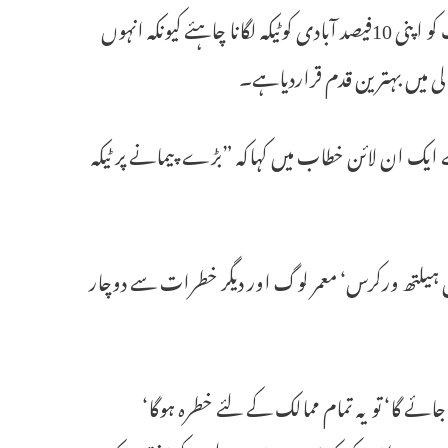
ٹیڈروس ادھانووم گھیبریسوس نے جمعرات کے روز کہاکہ ستمبر کے ہر ملک کو اپنی 10فیصد آبادی کوٹیکہ لگانا چاہئے کیونکہ انہوں
الی میں بہترین قدم قراردیاہے۔
سے ایک ان لائن خطاب میں کہاکہ ”بڑے پیمانے پر ٹیکہ
س ہیلتھ ورکرس‘ معمر لوگ اور دیگر خطرات سے دوچار
ئے گا‘ تو یہ تمام ممالک کے لئے خطرہ ہوگا‘