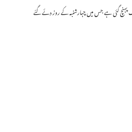
اب تک کویڈ19ٹیکہ کے لگائے گئے جملہ تعداد33.54کروڑ تک پہنچ گئی ہے جس میں چہارشنبہ کے روز دئے گئے