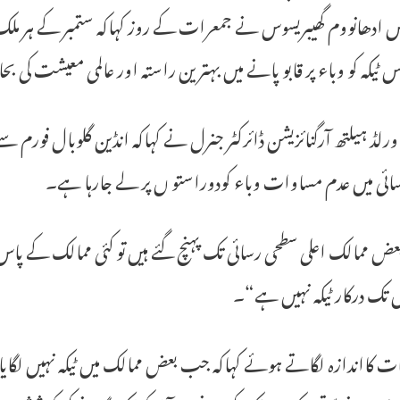
ٹیکہ کو وباء پر قابو پانے میں بہترین راستہ اور عالمی معیشت کی بح
 ورلڈ ہیلتھ آرگنائزیشن ڈائرکٹر جنرل نے کہاکہ انڈین گلوبال فورم 
ائی میں عدم مساوات وباء کودوراستو ں پر لے جارہا ہے۔
عض ممالک اعلی سطحی رسائی تک پہنچ گئے ہیں تو کئی ممالک کے پا
 تک درکار ٹیکہ نہیں ہے“۔
 کااندازہ لگاتے ہوئے کہاکہ جب بعض ممالک میں ٹیکہ نہیں لگایاجا