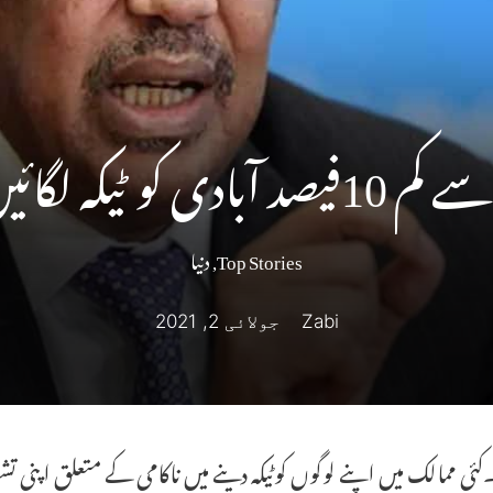
۔ ڈبلیوایچ او چیف
Top Stories
,
دنیا
Zabi
جولائی 2, 2021
ئی ممالک میں اپنے لوگوں کوٹیکہ دینے میں ناکامی کے متعلق اپنی تش