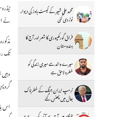
محمد علی شبیر کے گیسٹ ہاوز کی دیوار
نے اس 
توڑ دی گئی
فراق گورکھپوری کا شعر اور آج کا
مذکورہ
ہندوستان
تک رس
میرے والد سے میری زندگی کو
خطرہ لاحق ہے
وہیں ب
گروپس
ٹرمپ ایران جنگ کے خطرناک
جال میں پھنس گئے
اس بات
تلنگانہ میں آج سے آٹو، کیب ، لاری