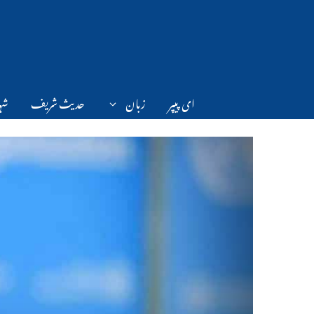
Ski
t
conten
ای پیپر
زبان
حدیث شریف
شہر