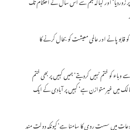
و ٹیکہ لگانے کی کوششوں پر زوردیا‘ اور کہاکہ ہم سے اس سال کے اختتام تک
قابو پانے اور عالمی معیشت کو بحال کرنے کا
سے وباء کو ختم نہیں کردیتے‘ ہمیں کہیں پر بھی ختم
کی ایک رپورٹ کے مطابق کویڈ19ٹیکہ کی شرح ممالک میں غیر متوازن ہے‘ کہیں پر آبادی کے ایک
 شروعات میں سست روی کا سامنا ہے‘ کیونکہ دولت مند