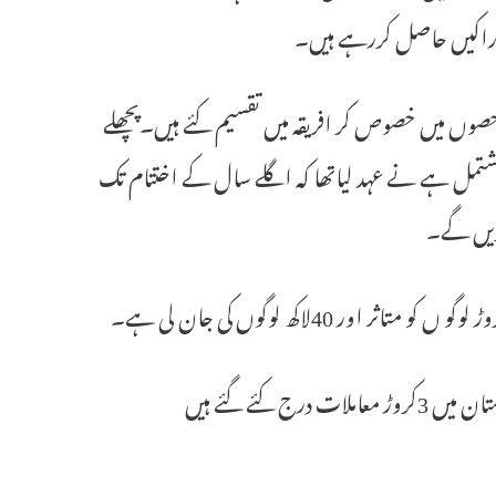
وراکیں حاصل کررہے ہیں۔
نیاکے مختلف حصوں میں خصوص کر افریقہ میں تقسیم کئے ہیں۔پچھلے
یکہ پرمشتمل ہے نے عہد لیاتھا کہ اگلے سال کے اختتام تک
وباء کے پچھلے سال شروعات کے بعد سے اس وائر س کی وجہہ سے ہندوستان میں 3کروڑ معاملات درج کئے گئے ہیں