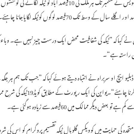
گھیبریسویس نے ستمبر تک ہر ملک کی 10فیصد آباد ک
نے کہاکہ ”ٹیکہ کی شفافیت محض ایک درست چیز نہیں ہے۔ وباء کو 
ن راستہ ہے“۔
 ڈبلیو ایچ او سربراہ نے انتباہ دیتے ہوئے کہاکہ ”جب تک ہم ہر جگہ 
نہیں کرنا چاہئے“۔یواین 
م ہے تو بعض دیگر ممالک میں 60فیصد سے زیادہ ہوگئی ہے۔
متحدہ کی حمایت میں کوویکس گلوبال ٹیکہ تقسیم پروگرام کو اس کی