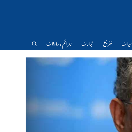
سیات
تفریح
تجارت
جرائم و حادثات