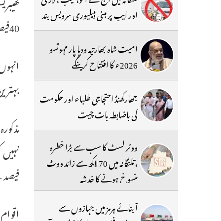
اور ایپ پر مبنی ڈیلیوری سرویس بند
40فیصد اور اگلے سال کے وسط تک 70فیصد لوگوں کوٹیکہ لگایاجانا چاہئے۔
امیت شاہ بھارتیہ ودیا پار مہوتسو
انہوں 
2026ء کا افتتاح کرینگے
بہتری
جھارکھنڈ احتجاجی طلباء اور حکومت
کی باضابطہ بات چیت
مذکورہ
ووٹر لسٹ کا سب سے بڑا خطرہ
،تلنگانہ میں 70 لاکھ سے زائد ووٹ
فیصد سے ک
منسوخ ہونے کا خدشہ
آبنائے ہرمز میں جہازوں سے
اقوام 