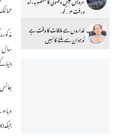
سرویس فیس وصولی کا منصوبہ ،آمد
ممالک
ورفت میں کمی
غداروں سے ملاقات کا وقت ہے
نوجوان سے ملنے کا نہیں
دنیاکے غریب م
جانس ہاپکن
جبکہ400,000کے قریب اموات پیش ائے ہیں۔