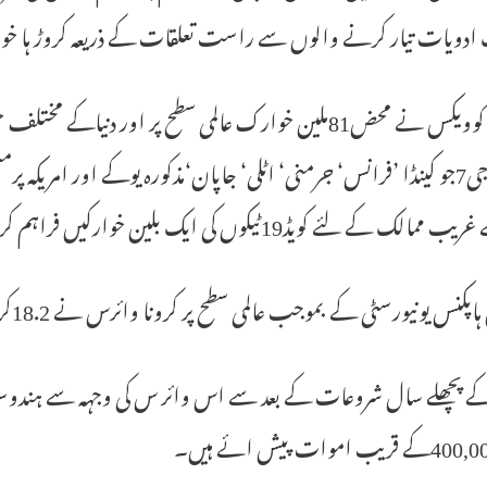
 ادویات تیار کرنے والوں سے راست تعلقات کے ذریعہ کروڑ ہا خ
مذکورہ کوویکس نے محض81ملین خوارک عالمی سطح پر اور د
سال جی7جو کینڈا ’فرانس‘ جرمنی‘ اٹلی‘ جاپان‘مذکورہ یوکے اور امر
مالک کے لئے کویڈ19ٹیکوں کی ایک بلین خوارکیں فراہم کریں گے۔
س یونیورسٹی کے بموجب عالمی سطح پر کرونا وائرس نے 18.2کروڑ لوگو ں کو متاثر اور 40لاکھ لوگوں کی جان لی ہے۔