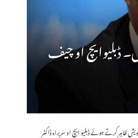
ویش ظاہر کرتے ہوئے ڈبلیو ایچ او سربراہ ڈاکٹر