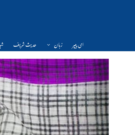
Ski
t
conten
ای پیپر
زبان
حدیث شریف
شہر