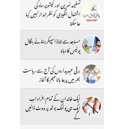
تسلیمہ نسرین اور کیشوپرساد کی
اشتعال انگیزی کو نظرانداز نہیں کیا
جاسکتا
مساجد سے لاؤڈ اسپیکر ہٹانے بنگال
پولیس کا دباؤ
برقی عہدیداروں کی آج سے ریاست
بھر میں پرجا باٹا مہم کا آغاز
ایک خاندان کے تمام افراد اب
ایک ہی پولنگ بوتھ پر ووٹ ڈالیں
گے