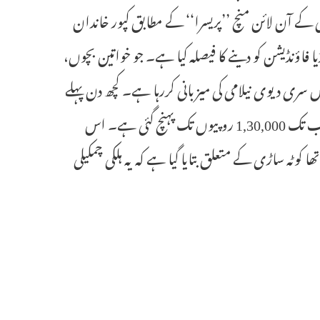
 کے آن لائن منچ ’’پریسرا‘‘ کے مطابق کپور خاندان
اؤنڈیشن کو دینے کا فیصلہ کیا ہے۔ جو خواتین بچوں،
ری دیوی نیلامی کی میزبانی کررہا ہے۔ کچھ دن پہلے
بولی 40 ہزار روپیوں سے شروع ہوئی تھی جو ابھی بھی جاری ہے۔ بولی اب تک 1,30,000 روپیوں تک پہنچ گئی ہے۔ اس
 کوٹہ ساڑی کے متعلق بتایا گیا ہے کہ یہ ہلکی چمکیلی