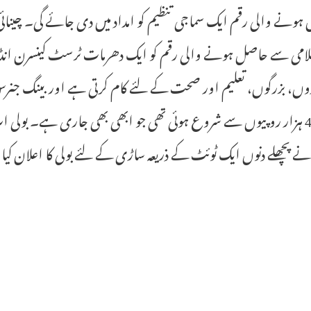
ونے والی رقم ایک سماجی تنظیم کو امداد میں دی جائے گی۔ چینائی
امی سے حاصل ہونے والی رقم کو ایک دھرمات ٹرسٹ کینسرن انڈیا ف
ں، بزرگوں، تعلیم اور صحت کے لئے کام کرتی ہے اور بینگ جنرس س
نے پچھلے دنوں ایک ٹوئٹ کے ذریعہ ساڑی کے لئے بولی کا اعلان کیا تھا