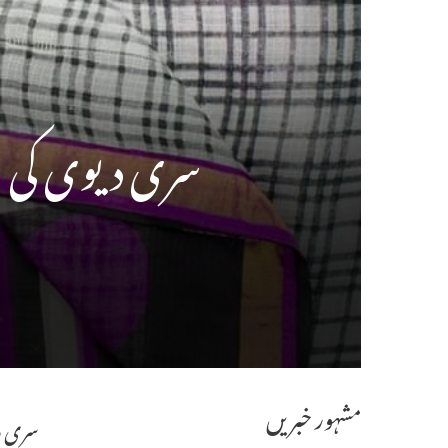
سری دیوی کی ساڑی کی نیلامی
مشہور خبریں
سری دی