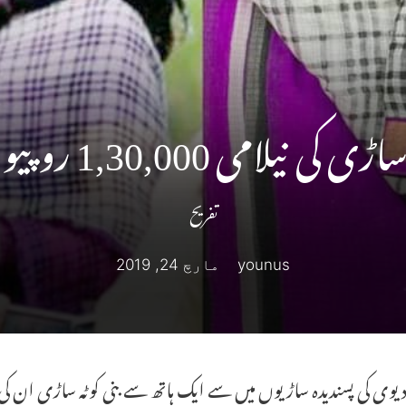
 1,30,000 روپیوں تک پہنچ گئی
تفریح
younus
مارچ 24, 2019
وی کی پسندیدہ ساڑیوں میں سے ایک ہاتھ سے بنی کوٹہ ساڑی ان کی پ