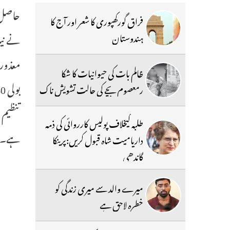
حاصل ہ
فراق گورکھپوری کا شعر اور آج کا
نے نیل
ہندوستان
معذورو
ظالم بات کی حیوانیات کا شکا
رمعصوم بچے کی حالت تشویش ناک
تنظیم 
طلبہ کیخلاف پولیس کارروائی کی ذمہ
ہے۔
داریامیت شاہ قبول کریں:پرینکا
گاندھی
میرے والد سے میری زندگی کو
خطرہ لاحق ہے