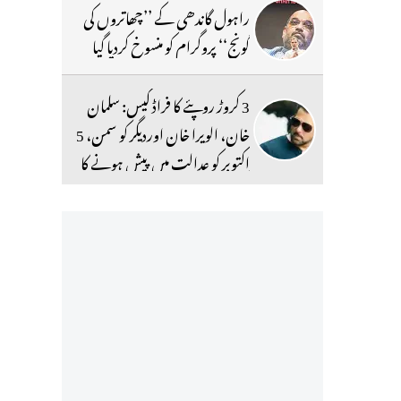
راہول گاندھی کے ’’چھاتروں کی
گونج‘‘ پروگرام کو منسوخ کردیا گیا
3 کروڑ روپئے کا فراڈ کیس: سلمان
خان، الویرا خان اوردیگر کو سمن، 5
اکتوبر کو عدالت میں پیش ہونے کا
حکم