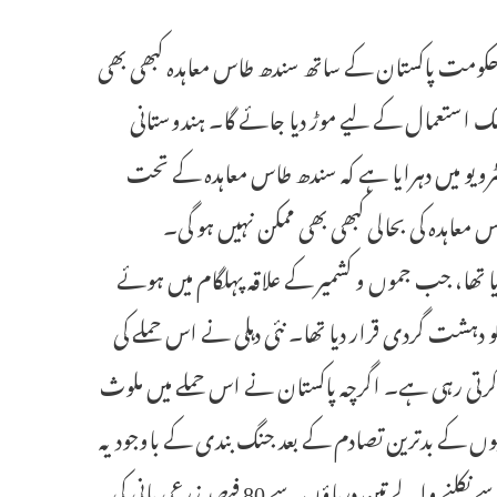
ئی دہلی حکومت پاکستان کے ساتھ سندھ طاس معاہدہ کبھی بھی
لک استعمال کے لیے موڑ دیا جائے گا۔ ہندوستانی
ٹرویو میں دہرایا ہے کہ سندھ طاس معاہدہ کے تحت
 معاہدہ کی بحالی کبھی بھی ممکن نہیں ہو گی۔
‘ کر دیا تھا، جب جموں و کشمیر کے علاقہ پہلگام میں ہوئے
ئی کو دہشت گردی قرار دیا تھا۔ نئی دہلی نے اس حملے کی
رد کرتی رہی ہے۔ اگرچہ پاکستان نے اس حملے میں ملوث
ائیوں کے بدترین تصادم کے بعد جنگ بندی کے باوجود یہ
معاہدہ اب بھی معطل ہے۔ اس معاہدہ کے تحت پاکستان کو ہندوستان سے نکلنے والے تین دریاؤں سے 80 فیصد زرعی پانی کی