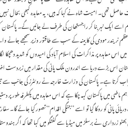
حاصل تھی۔ امیت شاہ نے کہا کہ ہیں، یہ معاہدہ کبھی بحال نہیں ہو گ
م اسے ایک نہر بنا کر راجستھان کی طرف لے جائیں گے۔ پاکستان کو وہ 
اعظم نریندر مودی کی کابینہ کے سب سے طاقتور وزیر سمجھے جان
یں اس معاہدہ پر مذاکرات کی اسلام آباد کی امیدوں کو شدید دھچکا لگ
ان اس بڑے دریا سے اندرون ملک پانی کی مقدار میں زبردست اضافہ 
اب کرتا ہے۔ پاکستان کی وزارت خارجہ نے روئٹرز کی جانب سے تبص
اہم ماضی میں پاکستان کہہ چکا ہے کہ اس معاہدہ میں یکطرفہ طور پر دس
ریائی پانی کو روکا گیا تو اسے ’’جنگی اقدام‘‘ تصور کیا جائے گا۔ 
بھٹو زرداری نے برسلز میں میڈیا سے گفتگو میں کہا تھا کہ اگر ہندوست