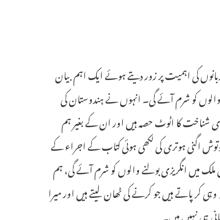
تانی زبانوں کی اہمیت پر زور دیتے ہوئے ایک اہم بیان
 والوں کو شرم آئے گی۔ انہوں نے ہندوستان کی
ہماری شناخت کا اٹوٹ حصہ ہیں اور ان کے بغیر ہم
شوتوش اگنی ہوتری کی لکھی ہوئی کتاب کے اجراء کے
ملک میں انگریزی بولنے والوں کو شرم آئے گی، ہم
 کر پاتے ہیں جو کرنے کی ٹھان لیتے ہیں اور میرا
انی ہی نہیں ہیں۔