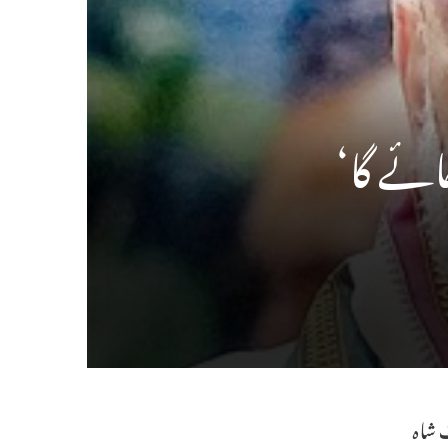
ائے گا‘
ت شاہ