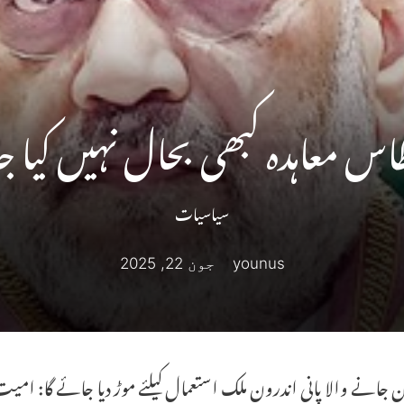
س معاہدہ کبھی بحال نہیں کیا ج
سیاسیات
younus
جون 22, 2025
ن جانے والا پانی اندرون ملک استعمال کیلئے موڑ دیا جائے گا: امی