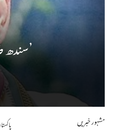
’سندھ طا
مشہور خبریں
پاکستا