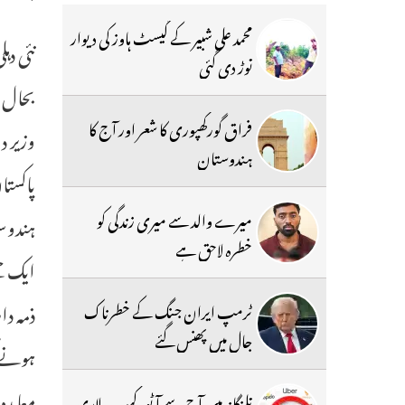
محمد علی شبیر کے گیسٹ ہاوز کی دیوار
توڑ دی گئی
بحال ن
فراق گورکھپوری کا شعر اور آج کا
وزیر د
ہندوستان
پاکستا
میرے والد سے میری زندگی کو
خطرہ لاحق ہے
ذمہ دا
ٹرمپ ایران جنگ کے خطرناک
جال میں پھنس گئے
ہونے ک
تلنگانہ میں آج سے آٹو، کیب ، لاری