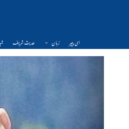
Ski
t
conten
ای پیپر
زبان
حدیث شریف
شہر