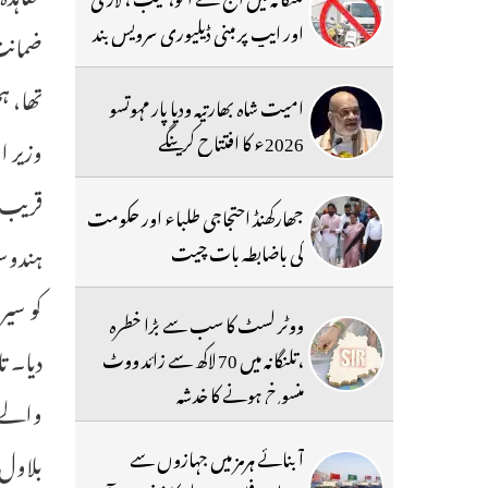
اور ایپ پر مبنی ڈیلیوری سرویس بند
ضمانت 
تھا، ہ
امیت شاہ بھارتیہ ودیا پار مہوتسو
2026ء کا افتتاح کرینگے
وزیر 
قریب م
جھارکھنڈ احتجاجی طلباء اور حکومت
ہندوست
کی باضابطہ بات چیت
کو سیر
ووٹر لسٹ کا سب سے بڑا خطرہ
دیا۔ ت
،تلنگانہ میں 70 لاکھ سے زائد ووٹ
منسوخ ہونے کا خدشہ
والے د
آبنائے ہرمز میں جہازوں سے
بلاول 