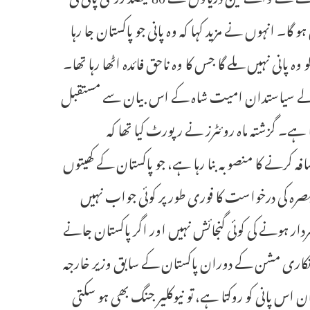
ا۔ انہوں نے مزید کہا کہ وہ پانی جو پاکستان جا رہا
پانی نہیں ملے گا جس کا وہ ناحق فائدہ اٹھا رہا تھا۔
ے والے سیاستدان امیت شاہ کے اس بیان سے مستقبل
ا ہے۔ گزشتہ ماہ روئٹرز نے رپورٹ کیا تھا کہ
کرنے کا منصوبہ بنا رہا ہے، جو پاکستان کے کھیتوں
رہ کی درخواست کا فوری طور پر کوئی جواب نہیں
تبردار ہونے کی کوئی گنجائش نہیں اور اگر پاکستان جانے
سفارتکاری مشن کے دوران پاکستان کے سابق وزیر خارجہ
ان اس پانی کو روکتا ہے، تو نیوکلیر جنگ بھی ہو سکتی