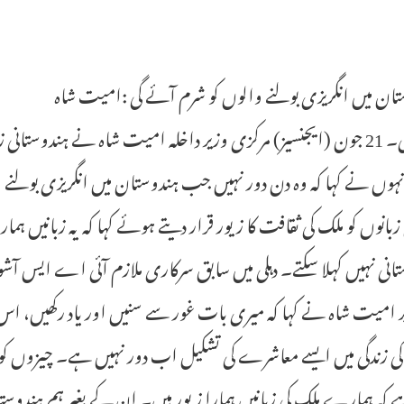
ان میں انگریزی بولنے والوں کو شرم آئے گی :امیت شاہ
نئی دہلی۔ 21 جون (ایجنسیز) مرکزی وزیر داخلہ امیت شاہ نے ہندوس
نہوں نے کہا کہ وہ دن دور نہیں جب ہندوستان میں انگریزی بولنے
زبانوں کو ملک کی ثقافت کا زیور قرار دیتے ہوئے کہا کہ یہ زبانیں 
انی نہیں کہلا سکتے۔ دہلی میں سابق سرکاری ملازم آئی اے ایس آ
ر امیت شاہ نے کہا کہ میری بات غور سے سنیں اور یاد رکھیں، اس 
زندگی میں ایسے معاشرے کی تشکیل اب دور نہیں ہے۔ چیزوں کو وہی
ہے کہ ہمارے ملک کی زبانیں ہمارا زیور ہیں۔ ان کے بغیر ہم ہندوست