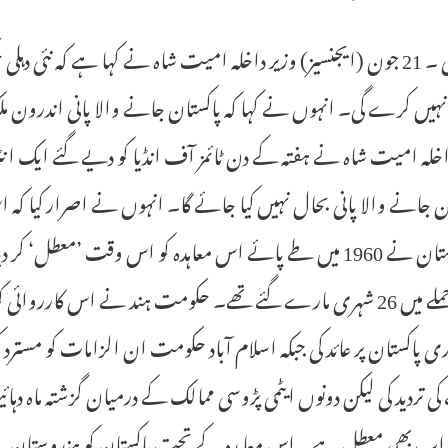
نئی دہلی ۔ 21 جون (ایجنسیز) وزیر داخلہ امیت شاہ نے کہا ہے کہ ن
ہیں کرے گی۔ انہوں نے کہا کہ پاکستان جانے والا پانی اندرون م
اخلہ امیت شاہ نے ہفتہ کے دن ٹائمز آف انڈیا کو دیے گئے ایک ان
ن جانے والا پانی بحال نہیں کیا جائے گا۔ انہوں نے اصرار کیا کہ اس
ہندوستان نے 1960 میں طے پائے اس معاہدہ کو اس وقت ’معطل
ایک حملے میں 26 شہری مارے گئے تھے۔ حکومت ہند نے اس کارروا
ری پاکستان پر عائد کی جبکہ اسلام آباد حکومت ان الزامات کو مست
ی تردید کی لیکن دونوں ایٹمی پڑوسی ممالک کے درمیان گزشتہ ماہ دہ