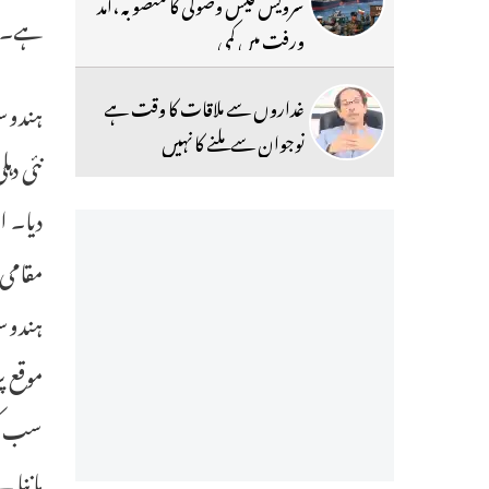
سرویس فیس وصولی کا منصوبہ ،آمد
ہے۔
ورفت میں کمی
غداروں سے ملاقات کا وقت ہے
ہندوست
نوجوان سے ملنے کا نہیں
دیا۔ ا
مقامی 
ہندوست
موقع پ
سب کی 
ماننا 