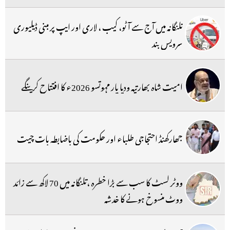
تلنگانہ میں آج سے آٹو، کیب ، لاری اور ایپ پر مبنی ڈیلیوری
سرویس بند
امیت شاہ بھارتیہ ودیا پار مہوتسو 2026ء کا افتتاح کرینگے
جھارکھنڈ احتجاجی طلباء اور حکومت کی باضابطہ بات چیت
ووٹر لسٹ کا سب سے بڑا خطرہ ،تلنگانہ میں 70 لاکھ سے زائد
ووٹ منسوخ ہونے کا خدشہ