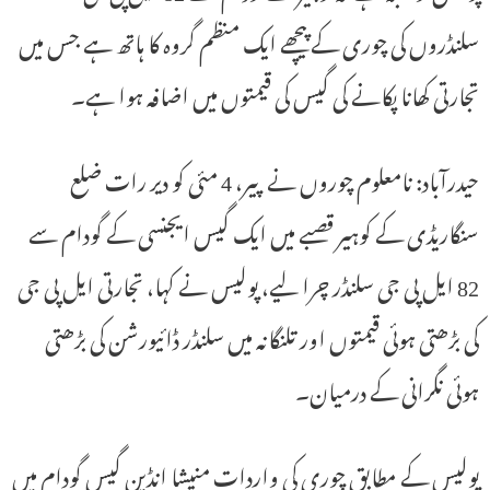
سلنڈروں کی چوری کے پیچھے ایک منظم گروہ کا ہاتھ ہے جس میں
تجارتی کھانا پکانے کی گیس کی قیمتوں میں اضافہ ہوا ہے۔
حیدرآباد: نامعلوم چوروں نے پیر، 4 مئی کو دیر رات ضلع
سنگاریڈی کے کوہیر قصبے میں ایک گیس ایجنسی کے گودام سے
82 ایل پی جی سلنڈر چرا لیے، پولیس نے کہا، تجارتی ایل پی جی
کی بڑھتی ہوئی قیمتوں اور تلنگانہ میں سلنڈر ڈائیورشن کی بڑھتی
ہوئی نگرانی کے درمیان۔
پولیس کے مطابق چوری کی واردات منیشا انڈین گیس گودام میں