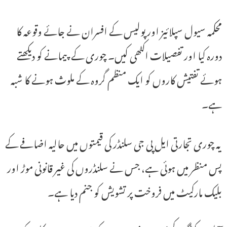
محکمہ سیول سپلائیز اور پولیس کے افسران نے جائے وقوعہ کا
دورہ کیا اور تفصیلات اکٹھی کیں۔ چوری کے پیمانے کو دیکھتے
ہوئے تفتیش کاروں کو ایک منظم گروہ کے ملوث ہونے کا شبہ
ہے۔
یہ چوری تجارتی ایل پی جی سلنڈر کی قیمتوں میں حالیہ اضافے کے
پس منظر میں ہوئی ہے، جس نے سلنڈروں کی غیر قانونی موڑ اور
بلیک مارکیٹ میں فروخت پر تشویش کو جنم دیا ہے۔