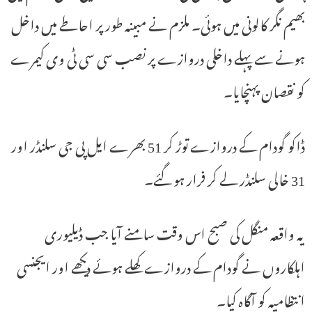
بھیم نگر کالونی میں ہوئی۔ ملزم نے مبینہ طور پر احاطے میں داخل
ہونے سے پہلے داخلی دروازے پر نصب سی سی ٹی وی کیمرے
کو نقصان پہنچایا۔
ڈاکو گودام کے دروازے توڑ کر 51 بھرے ایل پی جی سلنڈر اور
31 خالی سلنڈر لے کر فرار ہو گئے۔
یہ واقعہ منگل کی صبح اس وقت سامنے آیا جب ڈیلیوری
اہلکاروں نے گودام کے دروازے کھلے ہوئے دیکھے اور ایجنسی
انتظامیہ کو آگاہ کیا۔