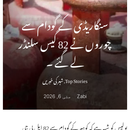
سنگاریڈی کے گودام سے
چوروں نے 82 گیس سلنڈر
لے گئے ۔
Top Stories
,
شہر کی خبریں
Zabi
مئی 6, 2026
پولیس کو شبہ ہے کہ کوہیر کے گودام سے 82 ایل پی جی