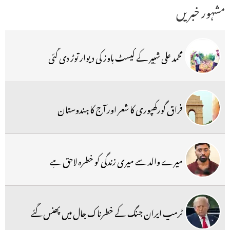
مشہور خبریں
محمد علی شبیر کے گیسٹ ہاوز کی دیوار توڑ دی گئی
فراق گورکھپوری کا شعر اور آج کا ہندوستان
میرے والد سے میری زندگی کو خطرہ لاحق ہے
ٹرمپ ایران جنگ کے خطرناک جال میں پھنس گئے