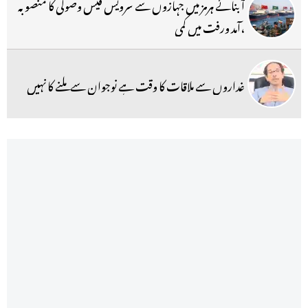
آبنائے ہرمز میں جہازوں سے سرویس فیس وصولی کا منصوبہ
،آمد ورفت میں کمی
غداروں سے ملاقات کا وقت ہے نوجوان سے ملنے کا نہیں