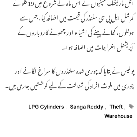
آئل مارکیٹنگ کمپنیوں نے اس ماہ کے شروع میں 19 کلو کے
کمرشل ایل پی جی سلنڈر کی قیمت میں اضافہ کیا، جس سے
ہوٹلوں، کھانے پینے کی اشیاء اور چھوٹے کاروباروں کے
آپریشنل اخراجات میں اضافہ ہوا۔
پولیس نے بتایا کہ چوری شدہ سلنڈروں کا سراغ لگانے اور
چوری میں ملوث افراد کی شناخت کے لیے کوششیں جاری ہیں۔
Tags
LPG Cylinders
,
Sanga Reddy
,
Theft
,
Warehouse