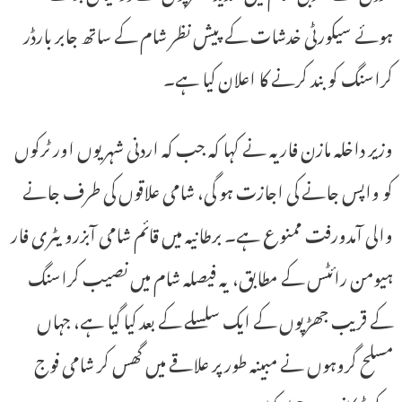
ہوئے سیکورٹی خدشات کے پیش نظر شام کے ساتھ جابر بارڈر
کراسنگ کو بند کرنے کا اعلان کیا ہے۔
وزیر داخلہ مازن فاریہ نے کہا کہ جب کہ اردنی شہریوں اور ٹرکوں
کو واپس جانے کی اجازت ہو گی، شامی علاقوں کی طرف جانے
والی آمدورفت ممنوع ہے۔ برطانیہ میں قائم شامی آبزرویٹری فار
ہیومن رائٹس کے مطابق، یہ فیصلہ شام میں نصیب کراسنگ
کے قریب جھڑپوں کے ایک سلسلے کے بعد کیا گیا ہے، جہاں
مسلح گروہوں نے مبینہ طور پر علاقے میں گھس کر شامی فوج