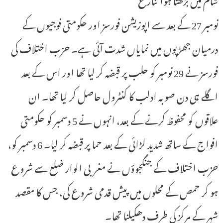
نومبر 27 کے بعد سے اپوزیشن فورسز اور حکومتی فوجیوں کے
درمیان جھڑپوں میں نمایاں شدت آئی ہے۔ حزب اختلاف کی
فورسز نے 29 نومبر کو حلب پر قبضہ کر لیا تھا اور اس کے بعد
اگلے ہی دن صوبہ ادلب کا کنٹرول حاصل کر لیا تھا۔ ان
علاقوں کو محفوظ کرنے کے بعد، انہوں نے 5 دسمبر کو حکومتی
افواج کے ساتھ شدید لڑائی کے بعد حما پر قبضہ کر لیا۔ 6 دسمبر کو،
حزب اختلاف کے جنگجوؤں نے مغربی الوار ضلع سے شروع
ہو کر حمص کے محلوں میں پیش قدمی شروع کی، جس کا مقصد
شہر کے مرکز کی طرف دھکیلنا تھا۔