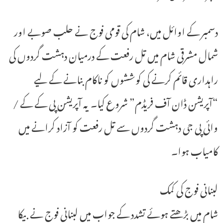
دسمبر کے اوائل میں، شام کی قومی فوج نے حلب صوبے اور
شمال مشرقی شام میں تل رفعت کے درمیان دہشت گردوں کی
راہداری قائم کرنے کی کوششوں کو ناکام بنانے کے لیے
“آپریشن ڈان آف فریڈم” شروع کیا۔ یہ آپریشن پی کے کے /
وائی پی جی دہشت گردوں سے تل رفعت کو آزاد کرانے میں
کامیاب ہوا۔
لبنانی فوج کی کمک
شام میں بڑھتے ہوئے تشدد کے جواب میں لبنانی فوج نے بیکا