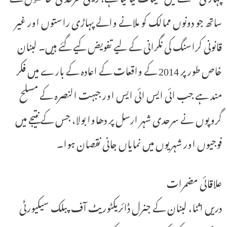
ساتھ جو دونوں ممالک کو ملانے والے پہاڑی راستوں اور غیر
قانونی کراسنگ کی نگرانی کے لیے تفویض کیے گئے ہیں۔ لبنان
خاص طور پر 2014 کے واقعات کے اعادہ کے بارے میں فکر
مند ہے جب ائی ایس ائی ایس اور جبہت النصرہ کے مسلح
گروپوں نے سرحدی شہر ارسل پر دھاوا بولا، جس کے نتیجے میں
فوجیوں اور شہریوں میں نمایاں جانی نقصان ہوا۔
علاقائی مضمرات
دریں اثنا، لبنان کے جنرل ڈائریکٹوریٹ آف پبلک سیکیورٹی