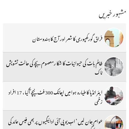
مشہور خبریں
فراق گورکھپوری کا شعر اور آج کا ہندوستان
ظالم بات کی حیوانیات کا شکا رمعصوم بچے کی حالت تشویش
ناک
ایئر انڈیا کا طیارہ ہوا میں اچانک 300 فٹ نیچے آگیا ، 17 افراد
زخمی
عوام جان لیں ‘ اب یو پی آئی ادائیگیوں پر بھی فیس عائد کی