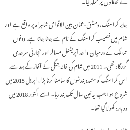
کے ٹھکانوں پر حملہ کیا۔
جابر کراسنگ، دمشق-عمان بین الاقوامی شاہراہ پر واقع ہے اور
شام میں نصیب کراسنگ کے نام سے جانا جاتا ہے، دونوں
ممالک کے درمیان واحد آپریشنل مسافر اور تجارتی سرحدی
گزرگاہ تھی۔ 2011 میں شام کی خانہ جنگی کے آغاز کے بعد سے،
اس کراسنگ کو متعدد بندشوں کا سامنا کرنا پڑا، اپریل 2015 میں
شروع ہوا جب یہ تین سال تک بند رہا۔ اسے اکتوبر 2018 میں
دوبارہ کھولا گیا تھا۔
شام میں بڑھتا ہوا تنازع