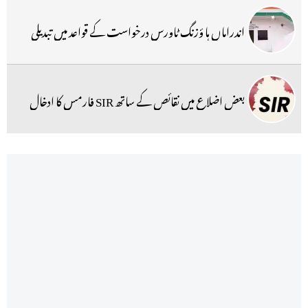
اندراماں ہا ؤزنگ ٹاورس درخواست کے قواعد میں تبدیلی
بعض اضلاع میں نقائص کے ساتھ SIR فارمس کا ادخال