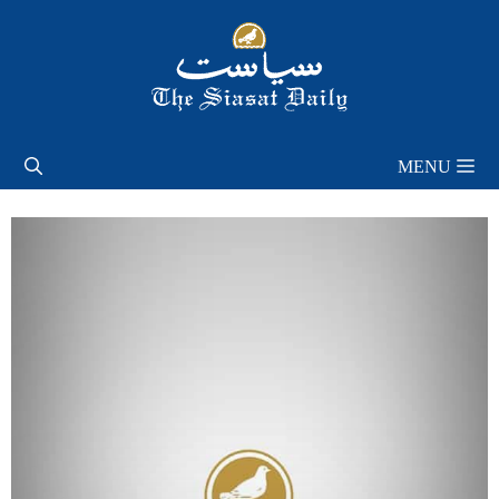
Skip
to
content
MENU