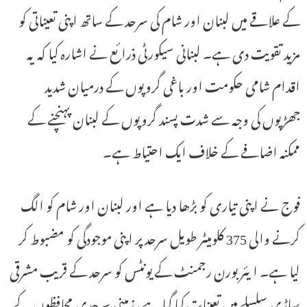
کے علاقے میں لبنان اور شام کی سرحد کے ساتھ اپنی تعیناتی کو
مزید تقویت دی ہے۔ لبنانی سیکورٹی ذرائع نے اشارہ کیا کہ یہ
اقدام شامی حکومت اور باغی گروپوں کے درمیان شدید
جھڑپوں کی وجہ سے شدت پسند گروپوں کے لبنان پہنچنے کے
ممکنہ اضافے کے خلاف ایک احتیاط ہے۔
فوج نے اپنی تیاری کو بڑھا دیا ہے اور لبنان اور شام کو الگ
کرنے والی 375 کلومیٹر طویل سرحد پر اپنی موجودگی کو مضبوط کر
لیا ہے۔ ایئر بورن رجمنٹ کے یونٹس کو سرحد کے قریب مشرقی
پہاڑی سلسلے میں تعینات کیا گیا ہے، زمینی سرحدی محافظوں کے