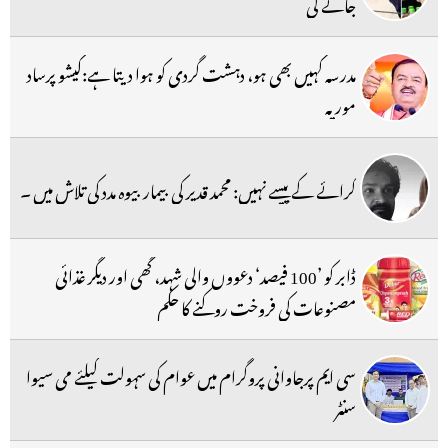
جائے گی
مدرسہ کہیں بھی ہو، دہشت گردی کو ہوا دیتا ہے:کیشو پرساد
موریہ
کرائے کے پیسے نہیں: محمد قدیر کی بیمار بیوہ مدد کی تلاش میں ۔
ڈابر کو ’100 فیصد‘ دعووں والی شہد، گھی اور دیگر غذائی
مصنوعات کی فروخت روکنے کا حکم
سی ایم پرجاوانی پروگرام میں عوام کی سہولت کیلئے می سیوا
سنٹر