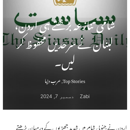
شامی تنازعہ بڑھتے ہی اردن،
لبنان نے سرحدیں محفوظ کر
لیں۔
Top Stories
,
عرب دنیا
Zabi
دسمبر 7, 2024
اردن نے جنوبی شام میں شدید جھڑپوں کے درمیان بڑھتے