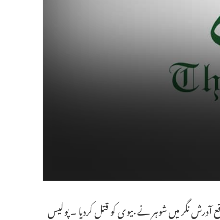
یں واقع آدرش نگر میں شوہر نے بیوی کو قتل کردیا ۔ پولیس