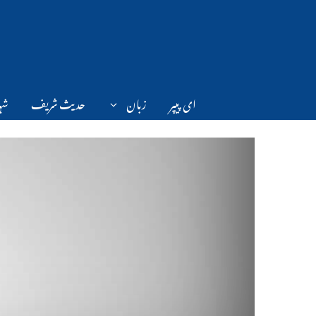
Ski
t
conten
ای پیپر
زبان
حدیث شریف
شہر