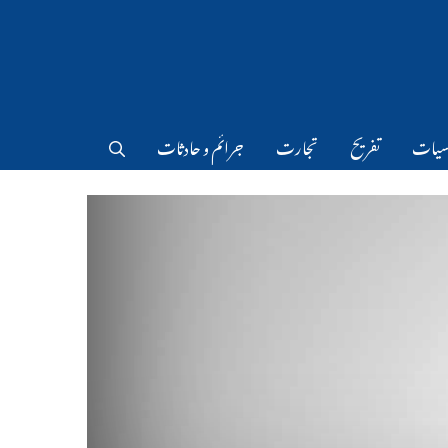
سیات
تفریح
تجارت
جرائم و حادثات