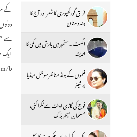
کے مطا
فراق گورکھپوری کا شعر اور آج کا
دونوں 
ہندوستان
سے حمل
اگست ۔ ستمبر میں بارش میں کمی کا
ایک م
اندیشہ
m/b
فلموں کے بولڈ مناظر سوشل میڈیا
پر شیئر
فوج کی گاڑی اونٹ سے ٹکرا گئی،
مسلمان میجر ہلاک
ملک کے نوجوان حکومت کا سچ