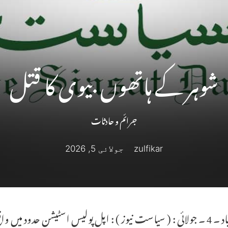
شوہر کے ہاتھوں بیوی کا قتل
جرائم و حادثات
zulfikar
جولائی 5, 2026
حیدرآباد ۔ 4 ۔ جولائی : ( سیاست نیوز ) : اپل پولیس اسٹیشن حدود م