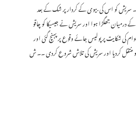
۔ سریش کو اس کی بیوی کے کردار پر شک کے بعد
ے درمیان جھگڑا ہوا اور سریش نے جیسیکا کو چاقو
ام کی شکایت پر پولیس جائے وقوع پر پہنچ گئی اور
و منتقل کردیا اور سریش کی تلاش شروع کردی ۔۔ ش