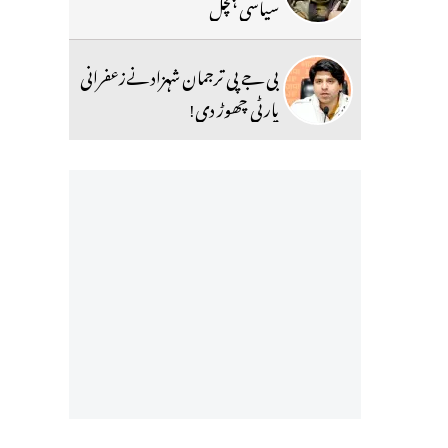
سیاسی ہلچل
بی جے پی ترجمان شہزاد نےزعفرانی
پارٹی چھوڑ دی!