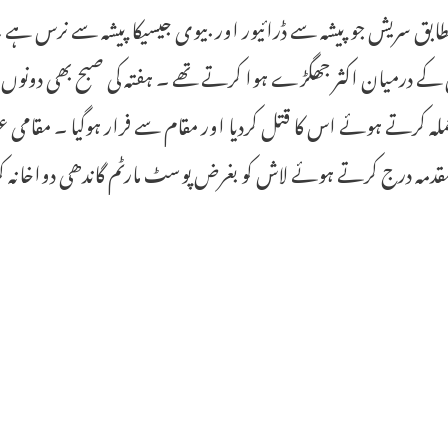
بق سریش جو پیشہ سے ڈرائیور اور بیوی جیسیکا پیشہ سے نرس ہے 
کے درمیان اکثر جھگڑے ہوا کرتے تھے ۔ ہفتہ کی صبح بھی دونوں ک
ہ کرتے ہوئے اس کا قتل کردیا اور مقام سے فرار ہوگیا ۔ مقامی عو
قدمہ درج کرتے ہوئے لاش کو بغرض پوسٹ مارٹم گاندھی دواخانہ ک