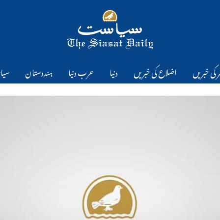
 کی خبریں
اضلاع کی خبریں
دنیا
عرب دنیا
ہندوستان
سیا