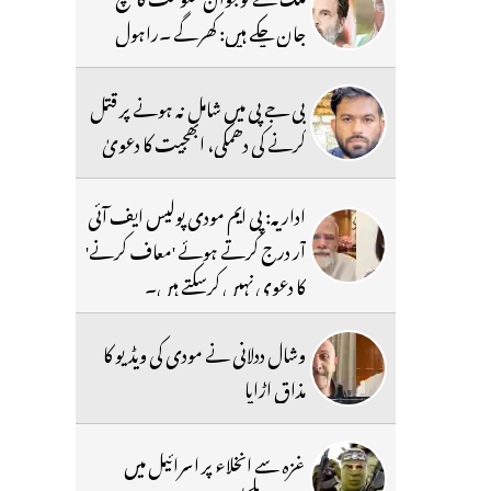
جان چکے ہیں: کھرگے ۔راہول
بی جے پی میں شامل نہ ہونے پر قتل
کرنے کی دھمکی، ابھجیت کا دعویٰ
اداریہ: پی ایم مودی پولیس ایف آئی
آر درج کرتے ہوئے 'معاف کرنے'
کا دعوی نہیں کرسکتے ہیں۔
وشال ددلانی نے مودی کی ویڈیو کا
مذاق اڑایا
غزہ سے انخلاء پر اسرائیل میں