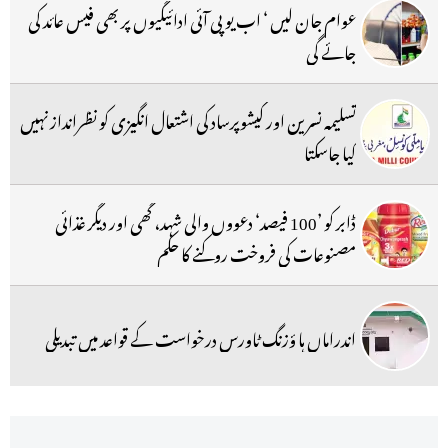
عوام جان لیں ‘ اب یو پی آئی ادائیگیوں پر بھی فیس عائد کی
جائے گی
تسلیمہ نسرین اور کیشوپرساد کی اشتعال انگیزی کو نظرانداز نہیں
کیا جاسکتا
ڈابر کو ’100 فیصد‘ دعووں والی شہد، گھی اور دیگر غذائی
مصنوعات کی فروخت روکنے کا حکم
اندراماں ہا ؤزنگ ٹاورس درخواست کے قواعد میں تبدیلی