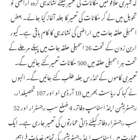
کہ شہری علاقوںمیں مکانات کی تعمیر کیلئے نشاندہی کردہ اراضی کو
تحویل میں لے کر مکانات کی تعمیر کا جلد آغاز کیا جائے۔ بعض
اسمبلی حلقہ جات میں اراضی کی نشاندہی کا کام باقی ہے۔ کیور
اربن زون کے تحت 26 اسمبلی حلقہ جات میں پہلے مرحلے کے
تحت ہر اسمبلی حلقہ میں 500 مکانات تعمیر کئے جائیں گے۔
تعمیری کاموں کے ٹنڈرس جلد طلب کئے جائیں گے۔ انہوں
نے کہا کہ ریاست بھر میں 10 آر ڈی او اور 107 تحصیلدار،
رجسٹریشن اینڈ اسٹامپ دفاتر، 4 ضلع سب رجسٹرار اور 52
سب رجسٹرار دفاتر کیلئے ذاتی عمارتوں کی تعمیر جاری ہے۔ ایک
عمارت میں اسٹامپ اینڈ رجسٹریشن کی تمام خدمات فراہم