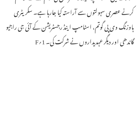
کرنے عصری سہولتوں سے آراستہ کیا جارہا ہے۔ سکریٹری
ہاوزنگ وی پی گوتم، اسٹامپ اینڈ رجسٹریشن کے آئی جی راجیو
گاندھی اور دیگر عہدیداروں نے شرکت کی۔ 1؍F