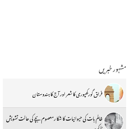
مشہور خبریں
فراق گورکھپوری کا شعر اور آج کا ہندوستان
ظالم بات کی حیوانیات کا شکا رمعصوم بچے کی حالت تشویش
ناک