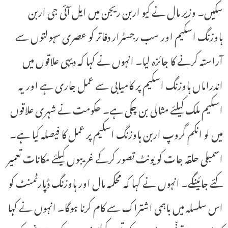
سکیں۔ وزیر مال نے کیو اربن ریجن میں ایل آئی جی اربن
ہاوزنگ اسکیم اور سب رجسٹرار دفاتر کو عصری سہولتوں سے
آراستہ کرنے کا جائزہ لیا۔ انہوں نے کہا کہ دیہی علاقوں میں
اندراماں ہاوزنگ اسکیم پر کامیابی سے عمل جاری ہے اور یہ
اسکیم ملک کیلئے مثالی بن چکی ہے۔ حکومت نے شہری علاقوں
میں لو انکم گروپ اربن ہاوزنگ اسکیم پر عمل کا فیصلہ کیا ہے۔
اسمبلی حلقہ جات کو یونٹ تصور کرکے غریبوں کیلئے مکانات تعمیر
کئے جائینگے۔ انہوں نے کہا کہ محکمہ مال اور ہاوزنگ ڈپارٹمنٹ کو
اس سلسلہ میں باہمی اشتراک سے کام کرنا ہوگا۔ انہوں نے کہا