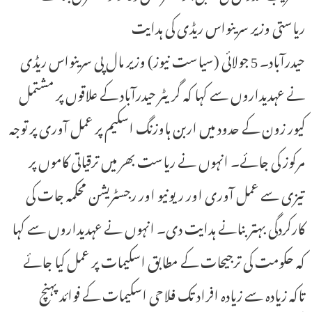
ریاستی وزیر سرینواس ریڈی کی ہدایت
حیدرآباد۔ 5 جولائی (سیاست نیوز) وزیر مال پی سرینواس ریڈی
نے عہدیداروں سے کہا کہ گریٹر حیدرآباد کے علاقوں پر مشتمل
کیور زون کے حدود میں اربن ہاوزنگ اسکیم پر عمل آوری پر توجہ
مرکوز کی جائے۔ انہوں نے ریاست بھر میں ترقیاتی کاموں پر
تیزی سے عمل آوری اور ریونیو اور رجسٹریشن محکمہ جات کی
کارکردگی بہتر بنانے ہدایت دی۔ انہوں نے عہدیداروں سے کہا
کہ حکومت کی ترجیحات کے مطابق اسکیمات پر عمل کیا جائے
تاکہ زیادہ سے زیادہ افراد تک فلاحی اسکیمات کے فوائد پہنچ