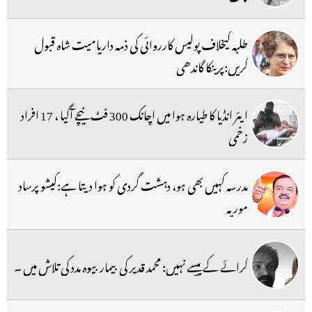
طلبہ کیخلاف پولیس کارروائی کی ذمہ داریامیت شاہ قبول
کریں:پرینکا گاندھی
ایئر انڈیا کا طیارہ ہوا میں اچانک 300 فٹ نیچے آگیا ، 17 افراد
زخمی
مدرسہ کہیں بھی ہو، دہشت گردی کو ہوا دیتا ہے:کیشو پرساد
موریہ
کرائے کے پیسے نہیں: محمد قدیر کی بیمار بیوہ مدد کی تلاش میں ۔