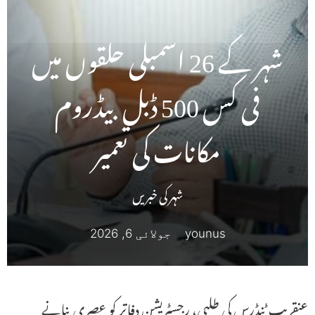
شہر کے 26 اسمبلی حلقوں میں
فی کس 500 ڈبل بیڈروم
مکانات کی تعمیر
شہر کی خبریں
younus
جولائی 6, 2026
عنقریب ٹنڈرس کی طلبی، رجسٹریشن دفاتر کو عصری بنانے