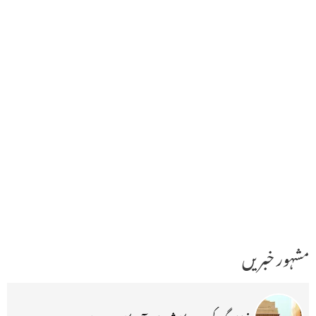
مشہور خبریں