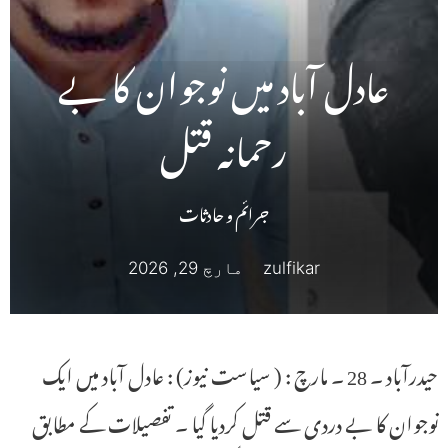
عادل آباد میں نوجوان کا بے
رحمانہ قتل
جرائم و حادثات
zulfikar
مارچ 29, 2026
حیدرآباد ۔ 28 ۔ مارچ : ( سیاست نیوز) : عادل آباد میں ایک
نوجوان کا بے دردی سے قتل کردیا گیا ۔ تفصیلات کے مطابق