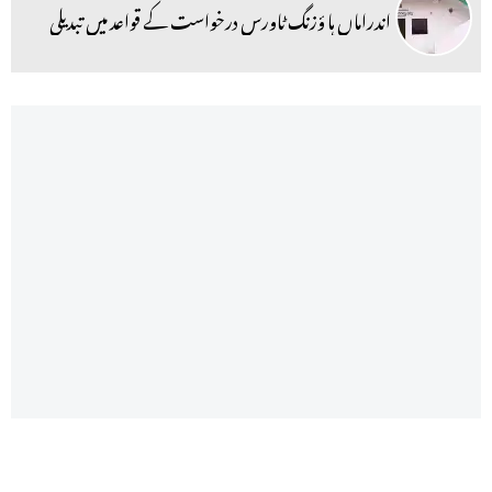
اندراماں ہا ؤزنگ ٹاورس درخواست کے قواعد میں تبدیلی