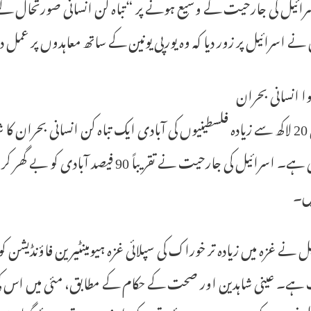
سرائیل کی جارحیت کے وسیع ہونے پر “تباہ کن انسانی صورتحال ک
نے اسرائیل پر زور دیا کہ وہ یورپی یونین کے ساتھ معاہدوں پر عمل درآم
ہوا انسانی بحران
غزہ کی 20 لاکھ سے زیادہ فلسطینیوں کی آبادی ایک تباہ کن انسانی بحر
کر رہی ہے۔ اسرائیل کی جارحیت نے تقریب
یں۔
ل نے غزہ میں زیادہ تر خوراک کی سپلائی غزہ ہیومینٹیرین فاؤنڈیشن ک
ہے۔ عینی شاہدین اور صحت کے حکام کے مطابق، مئی میں اس کی ک