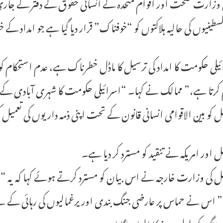
لسطینیوں کی حالیہ ہلاکتوں کو “خوفناک” قرار دیا گیا ہے جو امداد کے
یلی حکومت کا امداد کی ترسیل کا ماڈل خطرناک ہے، عدم استحکام کو 
کرتا ہے،” ممالک نے کہا۔ “اسرائیلی حکومت کا شہری آبادی کے ل
ل کو بین الاقوامی انسانی قانون کے تحت اپنی ذمہ داریوں کی تعمیل
ل اور امریکہ نے تنقید کو مسترد کر دیا ہے۔
ل کی وزارت خارجہ نے اس بیان کو مسترد کرتے ہوئے کہا کہ یہ “
س نے حماس پر عارضی جنگ بندی اور یرغمالیوں کی رہائی کے لیے اس
جنگ کو طول دینے کا الزام لگایا۔