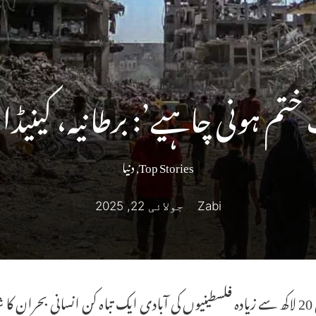
ونی چاہیے’: برطانیہ، کینیڈا اور دیگر
Top Stories
,
دنیا
Zabi
جولائی 22, 2025
غزہ کی 20 لاکھ سے زیادہ فلسطینیوں کی آبادی ایک تباہ کن انسانی بحر