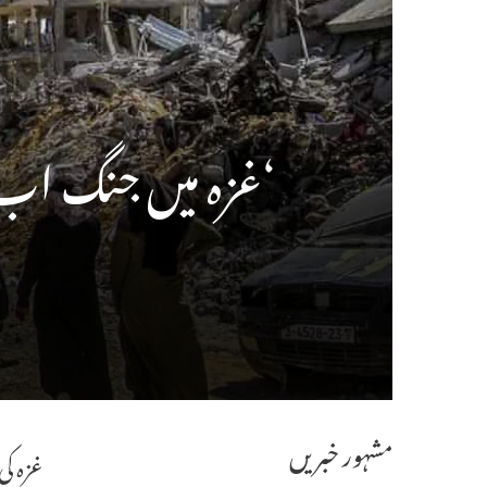
‘غزہ میں جنگ اب ختم ہ
مشہور خبریں