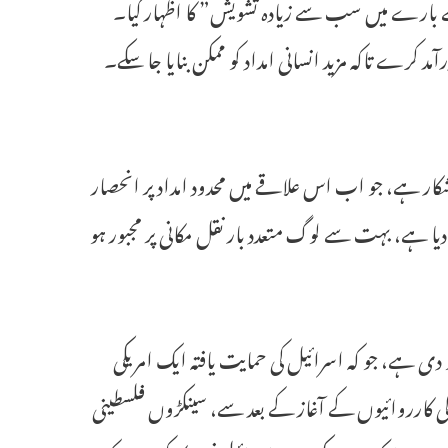
ے بارے میں سب سے زیادہ تشویش” کا اظہار کیا۔
د کرے تاکہ مزید انسانی امداد کو ممکن بنایا جا سکے۔
ان کا شکار ہے، جو اب اس علاقے میں محدود امداد پر انحصار
اً 90 فیصد آبادی کو بے گھر کر دیا ہے، بہت سے لوگ متعدد بار نقل مکانی پر مجبور ہو
و دی ہے، جو کہ اسرائیل کی حمایت یافتہ ایک امریکی
ارروائیوں کے آغاز کے بعد سے، سینکڑوں فلسطینی