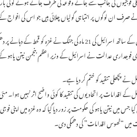
لی فوجیوں کی جانب سے جائے وقوعہ کی طرف جاتے ہوئے گولی باری م
 صرف ان لوگوں پر انتباہی گولیاں چلائی ہیں جو اس کی افواج ک
حماس کے ساتھ اسرائیل کی 21 ماہ کی جنگ نے غزہ کو قحط 
امی فوجداری عدالت نے اسرائیل کے وزیر اعظم بنجمن نیتن یاہو
ل نے پچھلی تنقید کو ختم کر دیا ہے۔
ل کے اقدامات پر اتحادیوں کی تنقید کا کوئی واضح اثر نہیں ہوا۔ مئی
یا جس میں نیتن یاہو کی حکومت پر زور دیا گیا کہ وہ غزہ میں اپنی ف
میں “ٹھوس اقدامات” کی دھمکی دی۔