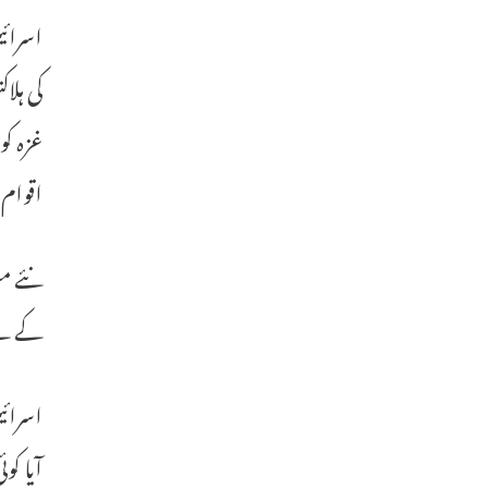
اسرائی
کی ہلا
غزہ کو
اقوام 
نئے مش
کے لیے
اسرائ
آیا کو