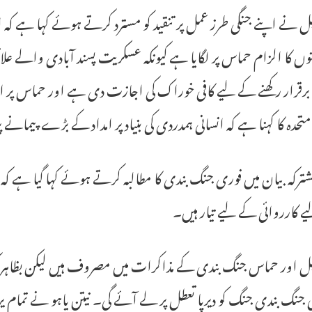
ل نے اپنے جنگی طرز عمل پر تنقید کو مسترد کرتے ہوئے کہا ہے کہ ا
کتوں کا الزام حماس پر لگایا ہے کیونکہ عسکریت پسند آبادی والے 
 برقرار رکھنے کے لیے کافی خوراک کی اجازت دی ہے اور حماس پر الز
متحدہ کا کہنا ہے کہ انسانی ہمدردی کی بنیاد پر امداد کے بڑے پیمانے پ
ترکہ بیان میں فوری جنگ بندی کا مطالبہ کرتے ہوئے کہا گیا ہے 
 کارروائی کے لیے تیار ہیں۔
یل اور حماس جنگ بندی کے مذاکرات میں مصروف ہیں لیکن بظاہر کو
ئی جنگ بندی جنگ کو دیرپا تعطل پر لے آئے گی۔ نیتن یاہو نے تمام 