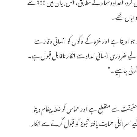
غزہ کی وزارت صحت اور اقوام متحدہ کے انسانی حقوق کے دفتر کے جاری کردہ اعدادوشمار کے مطابق، اس بیان میں 800 سے
 خواہاں تھے۔
ہوا دیتا ہے اور غزہ کے لوگوں کو انسانی وقار سے
یے ضروری انسانی امداد سے انکار ناقابل قبول ہے۔
 کرنی چاہیے۔”
حقیقت سے منقطع ہے اور حماس کو غلط پیغام دیتا
رائیلی حمایت یافتہ تجویز کو قبول کرنے سے انکار