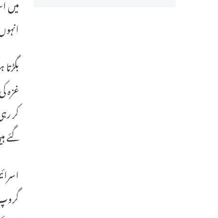
میں ا
انہوں 
بگڑتا 
گئے ہ
اسرائی
گروپ 