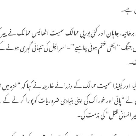
ی ہے۔
برطانیہ، جاپان اور کئی یورپی ممالک سمیت اٹھائیس ممالک نے پیر ک
ں جنگ “ابھی ختم ہونی چاہیے” – اسرائیل کی تنہائی گہری ہونے کے س
ت۔
یا اور کینیڈا سمیت ممالک کے وزرائے خارجہ نے کہا کہ “غزہ میں شہ
 نے “پانی اور خوراک کی اپنی بنیادی ضروریات کو پورا کرنے کے
ر انسانی قتل” کی مذمت کی۔