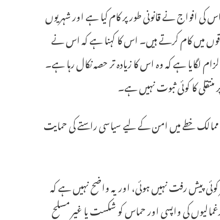
س کی افواج نے قانونی طور پر کام کیا ہے اور شہریوں
علاقوں میں کام کرتے ہیں۔ اس کا کہنا ہے کہ اس نے
ام لگایا ہے کہ وہ اس کا زیادہ تر حصہ نکال رہا ہے۔
ر منتقلی کا کوئی ثبوت نہیں ہے۔
کہ ممالک خطے میں امن کے لیے سیاسی راستے کی حمایت
ئی پیش رفت نہیں ہوئی، اور یہ واضح نہیں ہے کہ
یرغمالیوں کی واپسی اور حماس کو شکست یا غیر مسلح