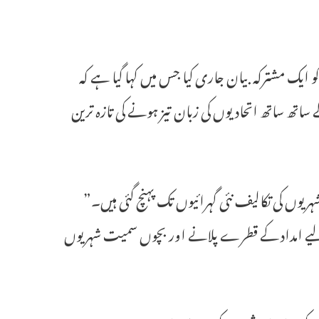
و ایک مشترکہ بیان جاری کیا جس میں کہا گیا ہے کہ
اتھ ساتھ اتحادیوں کی زبان تیز ہونے کی تازہ ترین
ریوں کی تکالیف نئی گہرائیوں تک پہنچ گئی ہیں۔”
 لیے امداد کے قطرے پلانے اور بچوں سمیت شہریوں