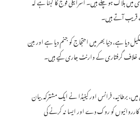
یں ہلاک ہو چکے ہیں۔ اسرائیلی فوج کا کہنا ہے کہ
ے قریب آتے ہیں۔
کے دہانے پر دھکیل دیا ہے، دنیا بھر میں احتجاج کو جنم دیا ہے اور بین
 کے خلاف گرفتاری کے وارنٹ جاری کیے ہیں۔
 میں، برطانیہ، فرانس اور کینیڈا نے ایک مشترکہ بیان
وجی کارروائیوں کو روک دے اور ایسا نہ کرنے کی