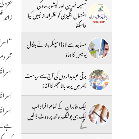
تسلیمہ نسرین اور کیشوپرساد کی
اشتعال انگیزی کو نظرانداز نہیں کیا
زائد ف
جاسکتا
“اسرائ
مساجد سے لاؤڈ اسپیکر ہٹانے بنگال
پولیس کا دباؤ
محروم 
اسرائی
برقی عہدیداروں کی آج سے ریاست
بھر میں پرجا باٹا مہم کا آغاز
اسرائی
ایک خاندان کے تمام افراد اب
اسرائی
ایک ہی پولنگ بوتھ پر ووٹ ڈالیں
ہے۔” ا
گے
کر کے 