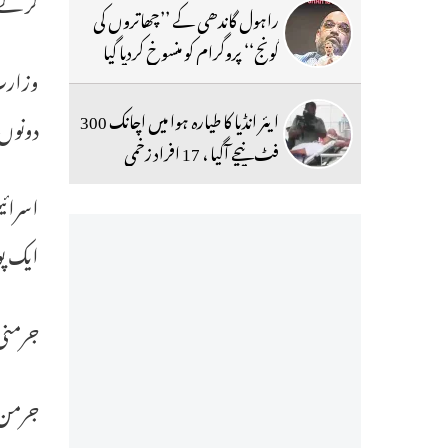
راہول گاندھی کے ’’چھاتروں کی
گونج‘‘ پروگرام کو منسوخ کردیا گیا
وزارت
ایئر انڈیا کا طیارہ ہوا میں اچانک 300
دونوں
فٹ نیچے آگیا ، 17 افراد زخمی
اسرائی
ایک پو
جرمنی
جرمن و