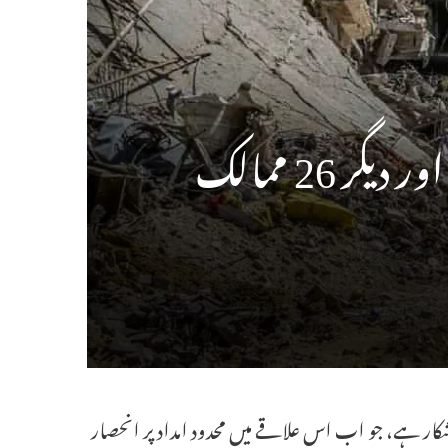
 26 ممالک
ان کا شکار ہے، جو اب اس علاقے میں محدود امداد پر انحصار