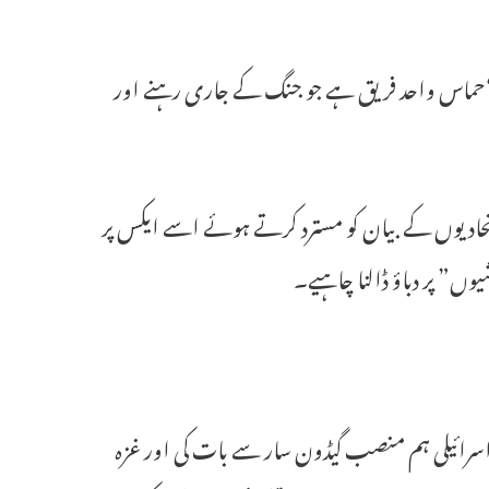
 “حماس واحد فریق ہے جو جنگ کے جاری رہنے اور
اتحادیوں کے بیان کو مسترد کرتے ہوئے اسے ایکس پر
وں” پر دباؤ ڈالنا چاہیے۔
اسرائیلی ہم منصب گیڈون سار سے بات کی اور غزہ