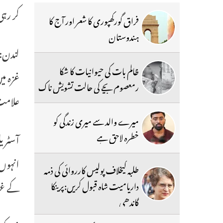
کر رہ
فراق گورکھپوری کا شعر اور آج کا
ہندوستان
لندن: 
ظالم بات کی حیوانیات کا شکا
غزہ می
رمعصوم بچے کی حالت تشویش ناک
علام
میرے والد سے میری زندگی کو
خطرہ لاحق ہے
آسٹریل
انہوں
طلبہ کیخلاف پولیس کارروائی کی ذمہ
کے غی
داریامیت شاہ قبول کریں:پرینکا
گاندھی