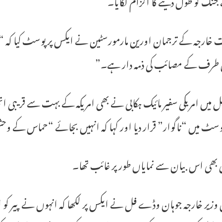
 خارجہ کے ترجمان اورین مارمورسٹین نے ایکس پر پوسٹ کیا کہ
 طرف کے مصائب کی ذمہ دار ہے۔”
ل میں امریکی سفیر مائیک ہکابی نے بھی امریکہ کے بہت سے قریبی 
سٹ میں “ناگوار” قرار دیا اور کہا کہ انہیں بجائے “حماس کے وحشی
 بھی اس بیان سے نمایاں طور پر غائب تھا۔
زیر خارجہ جوہان وڈے فل نے ایکس پر لکھا کہ انہوں نے پیر کو 