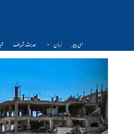
Ski
t
conten
ای پیپر
زبان
حدیث شریف
شہر