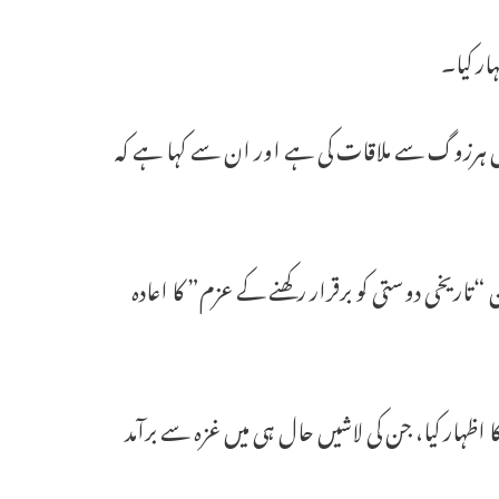
حاق ہرزوگ سے ملاقات کی ہے اور ان سے کہا ہے کہ
“تاریخی دوستی کو برقرار رکھنے کے عزم” کا اعادہ
ت پر تعزیت کا اظہار کیا، جن کی لاشیں حال ہی میں غزہ سے برآمد