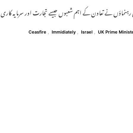
رہنماؤں نے تعاون کے اہم شعبوں جیسے تجارت اور سرمایہ کاری می
T
Ceasfire
,
Immidiately
,
Israel
,
UK Prime Minist