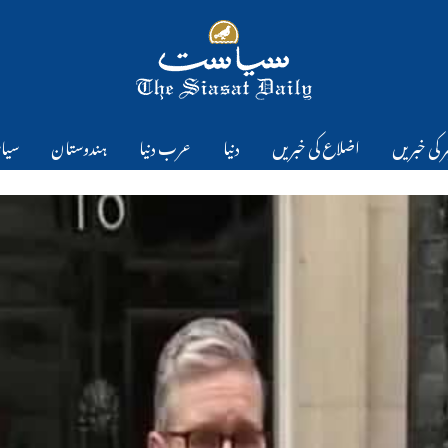
 کی خبریں
اضلاع کی خبریں
دنیا
عرب دنیا
ہندوستان
سیا