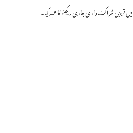
ں قریبی شراکت داری جاری رکھنے کا عہد کیا۔