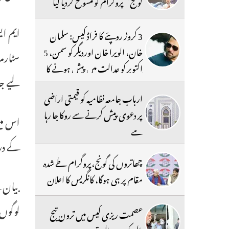
گونج‘‘ پروگرام کو منسوخ کردیا گیا
ایم ای
3 کروڑ روپئے کا فراڈ کیس: سلمان
خان، الویرا خان اوردیگر کو سمن، 5
سٹارمر
اکتوبر کو عدالت میں پیش ہونے کا
لیے جا
حکم
ارباب جامعہ نظامیہ کو قیمتی اراضی
پر دعوی پیش کرنے سے روکا جا رہا
اس میں
ہے
کے در
چھاتروں کی گونج،پروگرام طے شدہ
مقام پر ہی ہوگا، کانگریس کا اعلان
بیان ک
لوگوں 
عصمت ریزی کیس میں ترون تیج