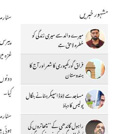
مشہور خبریں
سٹارمر نے 7 اکتوبر کو اغوا کیے گئے پانچ ی
میرے والد سے میری زندگی کو
پیرس: 
خطرہ لاحق ہے
غزہ م
فراق گورکھپوری کا شعر اور آج کا
ہندوستان
دونوں 
کیا۔
مساجد سے لاؤڈ اسپیکر ہٹانے بنگال
پولیس کا دباؤ
راہول گاندھی کے ’’چھاتروں کی
ہوئی ہ