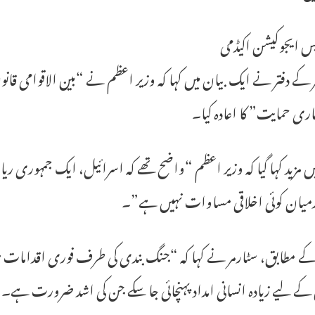
س ایجوکیشن اکیڈمی
 کے دفتر نے ایک بیان میں کہا کہ وزیر اعظم نے “بین الاقوامی 
ری حمایت” کا اعادہ کیا۔
 مزید کہا گیا کہ وزیر اعظم “واضح تھے کہ اسرائیل، ایک جمہور
میان کوئی اخلاقی مساوات نہیں ہے”۔
ے مطابق، سٹارمر نے کہا کہ “جنگ بندی کی طرف فوری اقدامات ہونے 
کے لیے زیادہ انسانی امداد پہنچائی جا سکے جن کی اشد ضرورت ہے۔