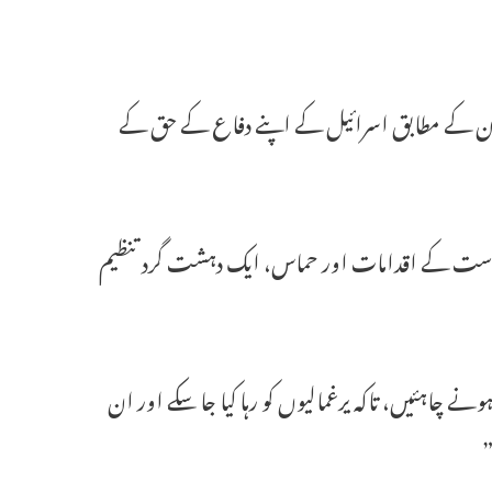
قانون کے مطابق اسرائیل کے اپنے دفاع کے حق کے
ی ریاست کے اقدامات اور حماس، ایک دہشت گرد تنظیم
چاہئیں، تاکہ یرغمالیوں کو رہا کیا جا سکے اور ان
”