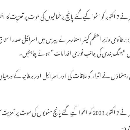
رغمالیوں کی موت پر تعزیت کا اظہار کیا۔
برطانوی وزیر اعظم کیئر اسٹارمر نے پیرس میں اسرائیلی صدر اس
یں “جنگ بندی کی جانب فوری اقدامات” ہونے چاہئیں۔
رہنماؤں نے اتوار کو ملاقات کی اور اسرائیل اور برطانیہ کے درمیان 
سٹارمر نے 7 اکتوبر 2023 کو اغوا کیے گئے پانچ مغویوں کی مو
یں۔