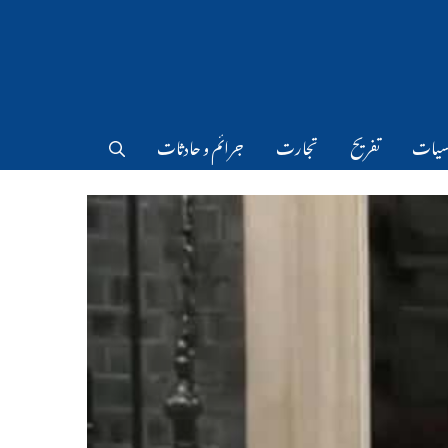
سیات
تفریح
تجارت
جرائم و حادثات