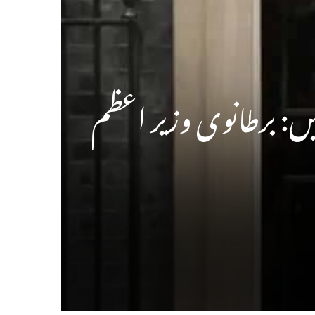
: برطانوی وزیر اعظم