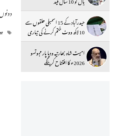
پال کو 10 سال قید
دونوں 
حیدرآباد کے 15 اسمبلی حلقوں سے
10 لاکھ ووٹ ختم کرنے کی تیاری
ags
er
امیت شاہ بھارتیہ ودیا پار مہوتسو
2026ء کا افتتاح کرینگے