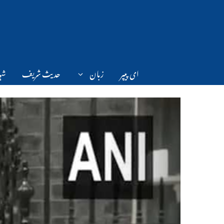
Ski
t
conten
ای پیپر
زبان
حدیث شریف
شہر