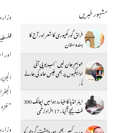
مشہور خبریں
وزارت
فراق گورکھپوری کا شعر اور آج کا
ہندوستان
اور ا
عوام جان لیں ‘ اب یو پی آئی
ادائیگیوں پر بھی فیس عائد کی جائے
گی
الجفرا
ایئر انڈیا کا طیارہ ہوا میں اچانک 300
“غزہ ش
فٹ نیچے آگیا ، 17 افراد زخمی
وزارت
مدرسہ کہیں بھی ہو، دہشت گردی کو