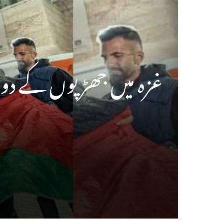
غزہ میں جھڑپوں کے دوران