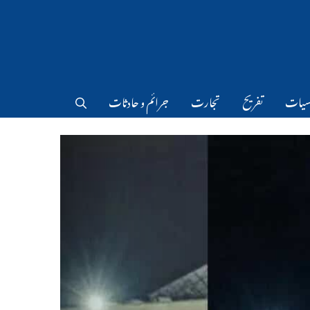
سیات
تفریح
تجارت
جرائم و حادثات