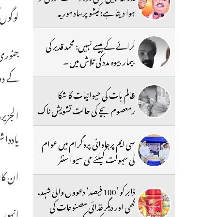
ہوا دیتا ہے:کیشو پرساد موریہ
لوگوں 
کرائے کے پیسے نہیں: محمد قدیر کی
بیمار بیوہ مدد کی تلاش میں ۔
کے دو
ظالم بات کی حیوانیات کا شکا
رمعصوم بچے کی حالت تشویش ناک
یاددا
سی ایم پرجاوانی پروگرام میں عوام
کی سہولت کیلئے می سیوا سنٹر
ان کا 
ڈابر کو ’100 فیصد‘ دعووں والی شہد،
گھی اور دیگر غذائی مصنوعات کی
انہوں 