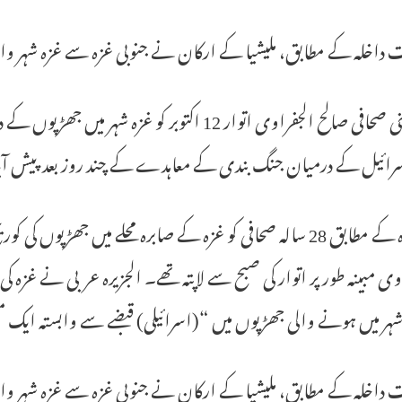
 داخلہ کے مطابق، ملیشیا کے ارکان نے جنوبی غزہ سے غزہ شہر وا
فلسطینی صحافی صالح الجفراوی اتوار 12 اکتوبر کو غز
سرائیل کے درمیان جنگ بندی کے معاہدے کے چند روز بعد پیش آ
الجزیرہ کے مطابق 28 سالہ صحافی کو غزہ کے صابرہ محلے میں جھ
وی مبینہ طور پر اتوار کی صبح سے لاپتہ تھے۔ الجزیرہ عربی نے غزہ
ہر میں ہونے والی جھڑپوں میں “(اسرائیلی) قبضے سے وابستہ ایک 
 داخلہ کے مطابق، ملیشیا کے ارکان نے جنوبی غزہ سے غزہ شہر 