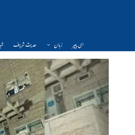
Ski
t
conten
ای پیپر
زبان
حدیث شریف
شہر