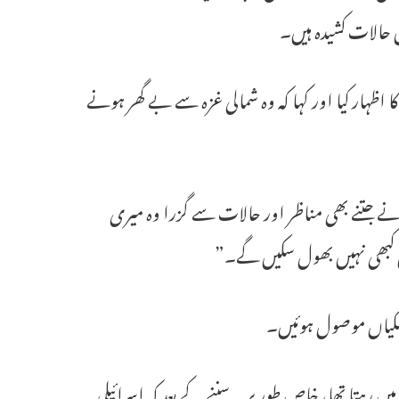
ں حالات کشیدہ ہیں۔
وف کا اظہار کیا اور کہا کہ وہ شمالی غزہ سے بے گھر ہونے
 کہ “ان 467 دنوں کے دوران میں نے جتنے بھی مناظر اور حالات سے گزرا وہ میری
ں کبھی نہیں بھول سکیں گے۔”
دھمکیاں موصول ہوئیں۔
 رہتا تھا، خاص طور پر یہ سننے کے بعد کہ اسرائیلی