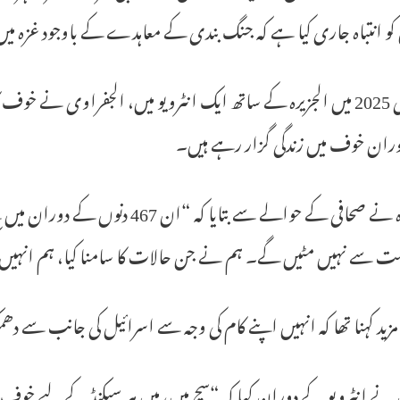
کو انتباہ جاری کیا ہے کہ جنگ بندی کے معاہدے کے باوجود غزہ می
جنوری 2025 میں الجزیرہ کے ساتھ ایک انٹرویو میں، الجفراوی نے خ
ران خوف میں زندگی گزار رہے ہیں۔
الجزیرہ نے صحافی کے حوالے سے بتایا
شت سے نہیں مٹیں گے۔ ہم نے جن حالات کا سامنا کیا، ہم انہی
مزید کہنا تھا کہ انہیں اپنے کام کی وجہ سے اسرائیل کی جانب سے 
نے انٹرویو کے دوران کہا کہ “سچ میں، میں ہر سیکنڈ کے لیے خوف میں