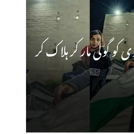
کو گولی مار کر ہلاک کر