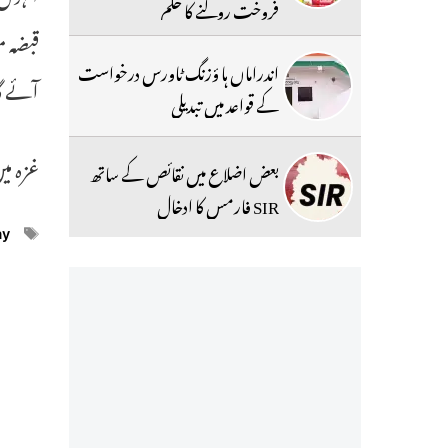
فروخت روکنے کا حکم
قبضہ م
اندراماں ہا ؤزنگ ٹاورس درخواست
آئے گ
کے قواعد میں تبدیلی
غزہ میں اکتوبر 2023 میں تنازع کے آغ
بعض اضلاع میں نقائص کے ساتھ
SIR فارمس کا ادخال
ags
ay