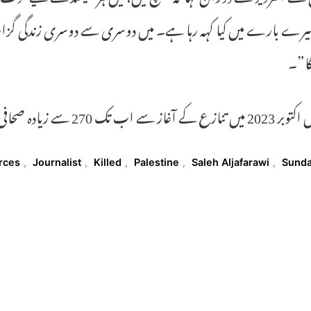
یرے بارے میں کیا کہہ رہا ہے۔ میں دوسری سے دوسری زندگی گزار رہا ت
ا”۔
از سے اب تک 270 سے زیادہ صحافی مارے جا چکے ہیں۔
T
orces
,
Journalist
,
Killed
,
Palestine
,
Saleh Aljafarawi
,
Sund