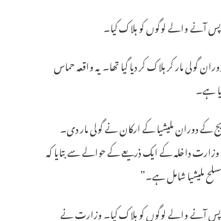
پس آنے والے لوگوں کو ہلاک کیا۔
ہ شہر میں جھڑپوں کے دوران گولی مار کر ہلاک کر دیا گیا تھا۔ یہ واقعہ حماس
یا ہے۔
ڑپوں کی کوریج کے دوران ملیشیا کے ارکان نے گولی مار دی۔
 کی وزارت داخلہ کے ایک ذریعے کے حوالے سے بتایا کہ
مسلح ملیشیا شامل ہے۔”
واپس آنے والے لوگوں کو ہلاک کیا۔ وزارت نے